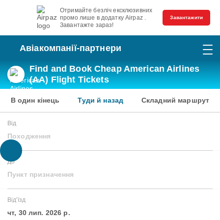
Отримайте безліч ексклюзивних
промо лише в додатку Airpaz .
Завантажити
Завантажте зараз!
Авіакомпанії-партнери
Find and Book Cheap American Airlines
(AA) Flight Tickets
В один кінець
Туди й назад
Складний маршрут
Від
Походження
До
Пункт призначення
Від'їзд
чт, 30 лип. 2026 р.