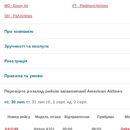
MQ - Envoy Air
PT - Piedmont Airlines
OH - PSA Airlines
Про компанію
Зручності та послуги
Реєстрація
Правила та умови
Перевірте розклад рейсів авіакомпанії American Airlines
чт, 30 лип.
пт, 31 лип.
сб, 1 серп.
нд, 2 серп.
Номер рейсу
Модель літака
Відправлення
Прибуває
Мі
AA3189
Airbus A321
05:00
08:55
Dalla