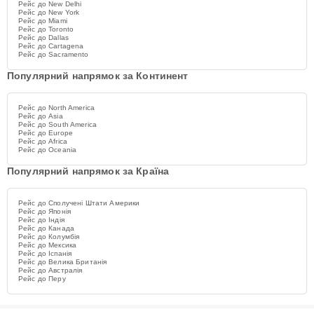
Рейс до New Delhi
Рейс до New York
Рейс до Miami
Рейс до Toronto
Рейс до Dallas
Рейс до Cartagena
Рейс до Sacramento
Популярний напрямок за Континент
Рейс до North America
Рейс до Asia
Рейс до South America
Рейс до Europe
Рейс до Africa
Рейс до Oceania
Популярний напрямок за Країна
Рейс до Сполучені Штати Америки
Рейс до Японія
Рейс до Індія
Рейс до Канада
Рейс до Колумбія
Рейс до Мексика
Рейс до Іспанія
Рейс до Велика Британія
Рейс до Австралія
Рейс до Перу