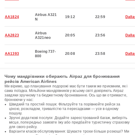
Airbus A321
AA1824
19:12
22:59
Dalla
N
Airbus
AA2823
20:05
23:56
Dalla
A321neo
Boeing 737-
AA1393
20:08
23:58
Dalla
800
Чому мандрівники обирають Airpaz для бронювання
рейсів American Airlines
Ми віримо, що планування подорожі має бути таким же приємним, як і
сама поїздка. Мільйони мандрівників у всьому світі довіряють Airpaz
завдяки зручному та бюджетному бронюванню. Ось що ви отримаєте,
бронюючи у нас:
Швидкий та простий пошук: Фільтруйте та порівнюйте рейси за
ціною, розкладом, тривалістю та пересадками — усе в одному
пошуку.
Зручні додаткові послуги: Додайте зареєстрований багаж, виберіть
місце, попередньо замовте їжу або придбайте туристичну страховку
для свого рейсу.
Варіанти класів обслуговування: Шукаєте трохи більше розкоші? Ми