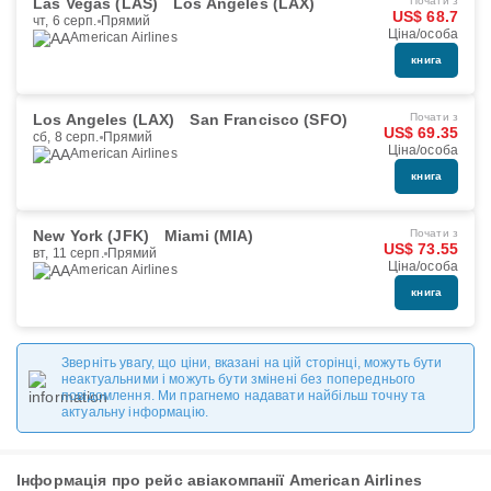
Las Vegas (LAS)
Los Angeles (LAX)
Почати з
US$ 68.7
чт, 6 серп.
Прямий
Ціна/особа
American Airlines
книга
Los Angeles (LAX)
San Francisco (SFO)
Почати з
US$ 69.35
сб, 8 серп.
Прямий
Ціна/особа
American Airlines
книга
New York (JFK)
Miami (MIA)
Почати з
US$ 73.55
вт, 11 серп.
Прямий
Ціна/особа
American Airlines
книга
Зверніть увагу, що ціни, вказані на цій сторінці, можуть бути
неактуальними і можуть бути змінені без попереднього
повідомлення. Ми прагнемо надавати найбільш точну та
актуальну інформацію.
Інформація про рейс авіакомпанії American Airlines