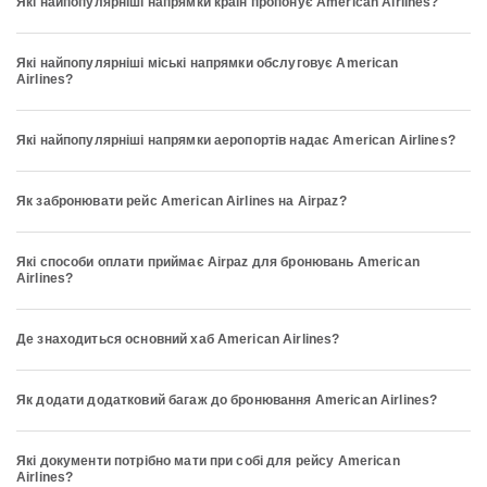
Які найпопулярніші напрямки країн пропонує American Airlines?
Які найпопулярніші міські напрямки обслуговує American
Airlines?
Які найпопулярніші напрямки аеропортів надає American Airlines?
Як забронювати рейс American Airlines на Airpaz?
Які способи оплати приймає Airpaz для бронювань American
Airlines?
Де знаходиться основний хаб American Airlines?
Як додати додатковий багаж до бронювання American Airlines?
Які документи потрібно мати при собі для рейсу American
Airlines?