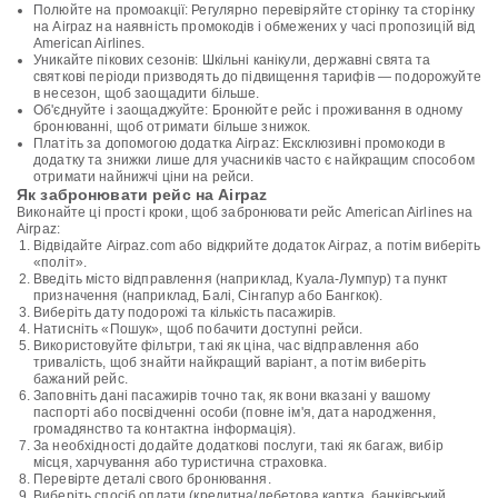
Полюйте на промоакції: Регулярно перевіряйте сторінку та сторінку
на Airpaz на наявність промокодів і обмежених у часі пропозицій від
American Airlines.
Уникайте пікових сезонів: Шкільні канікули, державні свята та
святкові періоди призводять до підвищення тарифів — подорожуйте
в несезон, щоб заощадити більше.
Об'єднуйте і заощаджуйте: Бронюйте рейс і проживання в одному
бронюванні, щоб отримати більше знижок.
Платіть за допомогою додатка Airpaz: Ексклюзивні промокоди в
додатку та знижки лише для учасників часто є найкращим способом
отримати найнижчі ціни на рейси.
Як забронювати рейс на Airpaz
Виконайте ці прості кроки, щоб забронювати рейс American Airlines на
Airpaz:
Відвідайте Airpaz.com або відкрийте додаток Airpaz, а потім виберіть
«політ».
Введіть місто відправлення (наприклад, Куала-Лумпур) та пункт
призначення (наприклад, Балі, Сінгапур або Бангкок).
Виберіть дату подорожі та кількість пасажирів.
Натисніть «Пошук», щоб побачити доступні рейси.
Використовуйте фільтри, такі як ціна, час відправлення або
тривалість, щоб знайти найкращий варіант, а потім виберіть
бажаний рейс.
Заповніть дані пасажирів точно так, як вони вказані у вашому
паспорті або посвідченні особи (повне ім'я, дата народження,
громадянство та контактна інформація).
За необхідності додайте додаткові послуги, такі як багаж, вибір
місця, харчування або туристична страховка.
Перевірте деталі свого бронювання.
Виберіть спосіб оплати (кредитна/дебетова картка, банківський