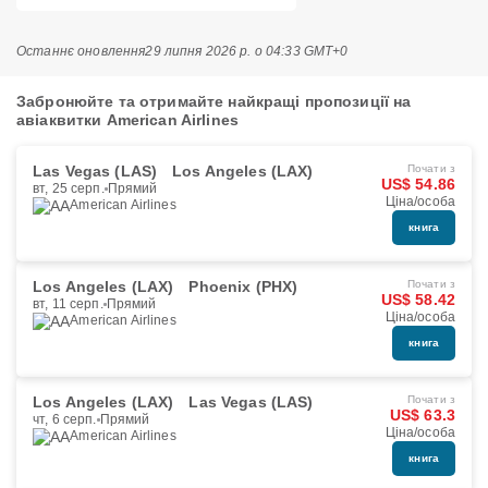
Останнє оновлення
29 липня 2026 р. о 04:33 GMT+0
Забронюйте та отримайте найкращі пропозиції на
авіаквитки American Airlines
Las Vegas (LAS)
Los Angeles (LAX)
Почати з
US$ 54.86
вт, 25 серп.
Прямий
Ціна/особа
American Airlines
книга
Los Angeles (LAX)
Phoenix (PHX)
Почати з
US$ 58.42
вт, 11 серп.
Прямий
Ціна/особа
American Airlines
книга
Los Angeles (LAX)
Las Vegas (LAS)
Почати з
US$ 63.3
чт, 6 серп.
Прямий
Ціна/особа
American Airlines
книга