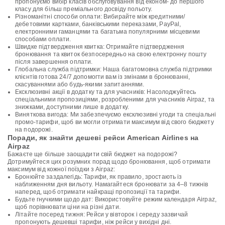
пропонуємо вибір класів обслуговування від економ- до першого
класу для більш преміального досвіду польоту.
Різноманітні способи оплати: Вибирайте між кредитними/
дебетовими картками, банківськими переказами, PayPal,
електронними гаманцями та багатьма популярними місцевими
способами оплати.
Швидке підтвердження квитка: Отримайте підтвердження
бронювання та квиток безпосередньо на свою електронну пошту
після завершення оплати.
Глобальна служба підтримки: Наша багатомовна служба підтримки
клієнтів готова 24/7 допомогти вам із змінами в бронюванні,
скасуваннями або будь-якими запитаннями.
Ексклюзивні акції в додатку та для учасників: Насолоджуйтесь
спеціальними пропозиціями, розробленими для учасників Airpaz, та
знижками, доступними лише в додатку.
Виняткова вигода: Ми забезпечуємо ексклюзивні угоди та спеціальні
промо-тарифи, щоб ви могли отримати максимум від свого бюджету
на подорожі.
Поради, як знайти дешеві рейси American Airlines на
Airpaz
Бажаєте ще більше заощадити свій бюджет на подорожі?
Дотримуйтеся цих розумних порад щодо бронювання, щоб отримати
максимум від кожної поїздки з Airpaz:
Бронюйте заздалегідь: Тарифи, як правило, зростають із
наближенням дня вильоту. Намагайтеся бронювати за 4–8 тижнів
наперед, щоб отримати найкращі пропозиції та тарифи.
Будьте гнучкими щодо дат: Використовуйте режим календаря Airpaz,
щоб порівнювати ціни на різні дати.
Літайте посеред тижня: Рейси у вівторок і середу зазвичай
пропонують дешевші тарифи, ніж рейси у вихідні дні.