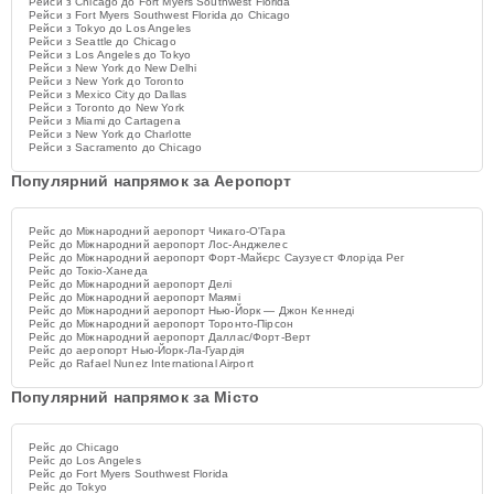
Рейси з Chicago до Fort Myers Southwest Florida
Рейси з Fort Myers Southwest Florida до Chicago
Рейси з Tokyo до Los Angeles
Рейси з Seattle до Chicago
Рейси з Los Angeles до Tokyo
Рейси з New York до New Delhi
Рейси з New York до Toronto
Рейси з Mexico City до Dallas
Рейси з Toronto до New York
Рейси з Miami до Cartagena
Рейси з New York до Charlotte
Рейси з Sacramento до Chicago
Популярний напрямок за Аеропорт
Рейс до Міжнародний аеропорт Чикаго-О'Гара
Рейс до Міжнародний аеропорт Лос-Анджелес
Рейс до Міжнародний аеропорт Форт-Майєрс Саузуест Флоріда Рег
Рейс до Токіо-Ханеда
Рейс до Міжнародний аеропорт Делі
Рейс до Міжнародний аеропорт Маямі
Рейс до Міжнародний аеропорт Нью-Йорк — Джон Кеннеді
Рейс до Міжнародний аеропорт Торонто-Пірсон
Рейс до Міжнародний аеропорт Даллас/Форт-Верт
Рейс до аеропорт Нью-Йорк-Ла-Гуардія
Рейс до Rafael Nunez International Airport
Популярний напрямок за Місто
Рейс до Chicago
Рейс до Los Angeles
Рейс до Fort Myers Southwest Florida
Рейс до Tokyo