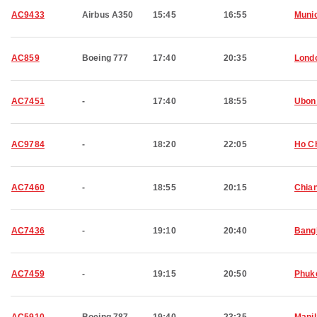
AC9433
Airbus A350
15:45
16:55
Muni
AC859
Boeing 777
17:40
20:35
Lond
AC7451
-
17:40
18:55
Ubon
AC9784
-
18:20
22:05
Ho Ch
AC7460
-
18:55
20:15
Chian
AC7436
-
19:10
20:40
Bang
AC7459
-
19:15
20:50
Phuk