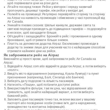
щоб порівнювати ціни на різні дати.
Літайте посеред тижня: Рейси у вівторок і середу зазвичай
пропонують дешевші тарифи, ніж рейси у вихідні дні.
Полюйте на промоакції: Регулярно перевіряйте сторінку та сторінку
на Airpaz на наявність промокодів і обмежених у часі пропозицій від
Air Canada.
Уникайте пікових сезонів: Шкільні канікули, державні свята та
святкові періоди призводять до підвищення тарифів — подорожуйте
в несезон, щоб заощадити більше.
Об'єднуйте і заощаджуйте: Бронюйте рейс і проживання в одному
бронюванні, щоб отримати більше знижок.
Платіть за допомогою додатка Airpaz: Ексклюзивні промокоди в
додатку та знижки лише для учасників часто є найкращим способом
отримати найнижчі ціни на рейси.
Як забронювати рейс на Airpaz
Виконайте ці прості кроки, щоб забронювати рейс Air Canada на
Airpaz:
Відвідайте Airpaz.com або відкрийте додаток Airpaz, а потім виберіть
«політ».
Введіть місто відправлення (наприклад, Куала-Лумпур) та пункт
призначення (наприклад, Балі, Сінгапур або Бангкок).
Виберіть дату подорожі та кількість пасажирів.
Натисніть «Пошук», щоб побачити доступні рейси.
Використовуйте фільтри, такі як ціна, час відправлення або
тривалість, щоб знайти найкращий варіант, а потім виберіть
бажаний рейс.
Заповніть дані пасажирів точно так, як вони вказані у вашому
паспорті або посвідченні особи (повне ім'я, дата народження,
громадянство та контактна інформація).