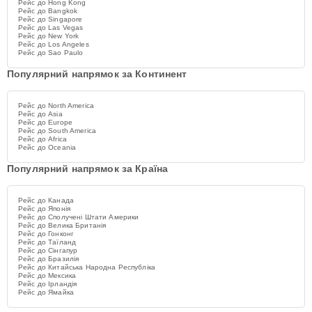
Рейс до Hong Kong
Рейс до Bangkok
Рейс до Singapore
Рейс до Las Vegas
Рейс до New York
Рейс до Los Angeles
Рейс до Sao Paulo
Популярний напрямок за Континент
Рейс до North America
Рейс до Asia
Рейс до Europe
Рейс до South America
Рейс до Africa
Рейс до Oceania
Популярний напрямок за Країна
Рейс до Канада
Рейс до Японія
Рейс до Сполучені Штати Америки
Рейс до Велика Британія
Рейс до Гонконг
Рейс до Таїланд
Рейс до Сінгапур
Рейс до Бразилія
Рейс до Китайська Народна Республіка
Рейс до Мексика
Рейс до Ірландія
Рейс до Ямайка