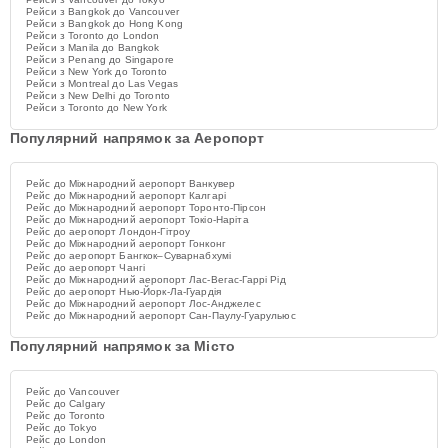
Рейси з Bangkok до Vancouver
Рейси з Bangkok до Hong Kong
Рейси з Toronto до London
Рейси з Manila до Bangkok
Рейси з Penang до Singapore
Рейси з New York до Toronto
Рейси з Montreal до Las Vegas
Рейси з New Delhi до Toronto
Рейси з Toronto до New York
Популярний напрямок за Аеропорт
Рейс до Міжнародний аеропорт Ванкувер
Рейс до Міжнародний аеропорт Калгарі
Рейс до Міжнародний аеропорт Торонто-Пірсон
Рейс до Міжнародний аеропорт Токіо-Наріта
Рейс до аеропорт Лондон-Гітроу
Рейс до Міжнародний аеропорт Гонконг
Рейс до аеропорт Бангкок–Суварнабхумі
Рейс до аеропорт Чангі
Рейс до Міжнародний аеропорт Лас-Вегас-Гаррі Рід
Рейс до аеропорт Нью-Йорк-Ла-Гуардія
Рейс до Міжнародний аеропорт Лос-Анджелес
Рейс до Міжнародний аеропорт Сан-Паулу-Гуарульюс
Популярний напрямок за Місто
Рейс до Vancouver
Рейс до Calgary
Рейс до Toronto
Рейс до Tokyo
Рейс до London