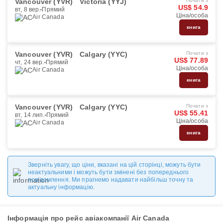
Vancouver (YVR)
Victoria (YYJ)
Почати з
US$ 54.9
вт, 8 вер.
Прямий
Ціна/особа
Air Canada
книга
Vancouver (YVR)
Calgary (YYC)
Почати з
US$ 77.89
чт, 24 вер.
Прямий
Ціна/особа
Air Canada
книга
Vancouver (YVR)
Calgary (YYC)
Почати з
US$ 55.41
вт, 14 лип.
Прямий
Ціна/особа
Air Canada
книга
Зверніть увагу, що ціни, вказані на цій сторінці, можуть бути
неактуальними і можуть бути змінені без попереднього
повідомлення. Ми прагнемо надавати найбільш точну та
актуальну інформацію.
Інформація про рейс авіакомпанії Air Canada