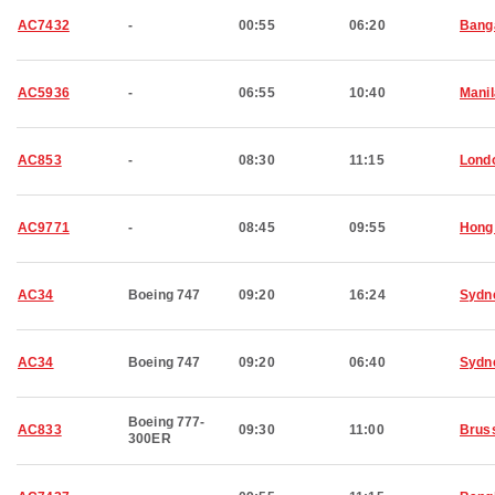
AC7432
-
00:55
06:20
Bang
AC5936
-
06:55
10:40
Manil
AC853
-
08:30
11:15
Lond
AC9771
-
08:45
09:55
Hong
AC34
Boeing 747
09:20
16:24
Sydn
AC34
Boeing 747
09:20
06:40
Sydn
Boeing 777-
AC833
09:30
11:00
Brus
300ER