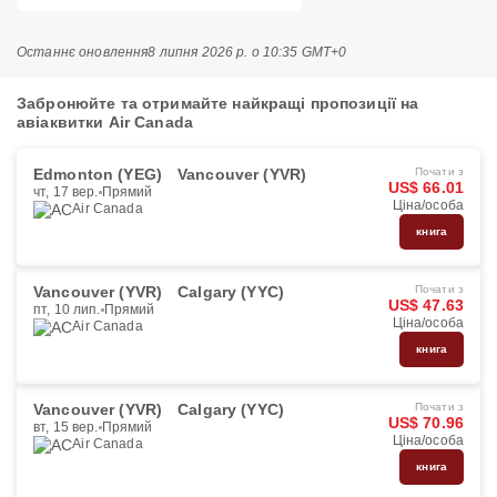
Останнє оновлення
8 липня 2026 р. о 10:35 GMT+0
Забронюйте та отримайте найкращі пропозиції на
авіаквитки Air Canada
Edmonton (YEG)
Vancouver (YVR)
Почати з
US$ 66.01
чт, 17 вер.
Прямий
Ціна/особа
Air Canada
книга
Vancouver (YVR)
Calgary (YYC)
Почати з
US$ 47.63
пт, 10 лип.
Прямий
Ціна/особа
Air Canada
книга
Vancouver (YVR)
Calgary (YYC)
Почати з
US$ 70.96
вт, 15 вер.
Прямий
Ціна/особа
Air Canada
книга