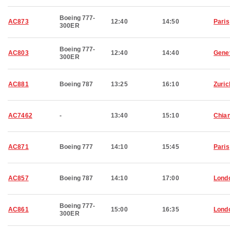
Boeing 777-
AC873
12:40
14:50
Paris
300ER
Boeing 777-
AC803
12:40
14:40
Gene
300ER
AC881
Boeing 787
13:25
16:10
Zuric
AC7462
-
13:40
15:10
Chian
AC871
Boeing 777
14:10
15:45
Paris
AC857
Boeing 787
14:10
17:00
Lond
Boeing 777-
AC861
15:00
16:35
Lond
300ER