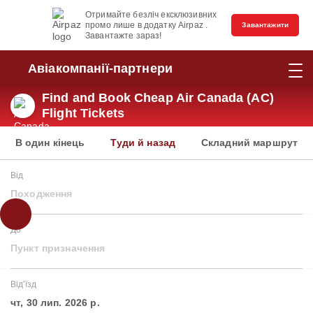
Отримайте безліч ексклюзивних
промо лише в додатку Airpaz .
Завантажити
Завантажте зараз!
Авіакомпанії-партнери
Find and Book Cheap Air Canada (AC)
Flight Tickets
В один кінець
Туди й назад
Складний маршрут
Від
Походження
До
Пункт призначення
Від'їзд
чт, 30 лип. 2026 р.