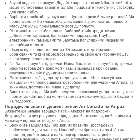
Зручні додаткові послуги: Додайте зареєстрований багаж, виберіть
місце, попередньо замовте їжу або придбайте туристичну страховку
для свого рейсу.
Варіанти класів обслуговування: Шукаєте трохи більше розкоші? Ми
пропонуємо вибір класів обслуговування від економ- до першого
класу для більш преміального досвіду польоту.
Різноманітні способи оплати: Вибирайте між кредитними/
дебетовими картками, банківськими переказами, PayPal,
електронними гаманцями та багатьма популярними місцевими
способами оплати.
Швидке підтвердження квитка: Отримайте підтвердження
бронювання та квиток безпосередньо на свою електронну пошту
після завершення оплати.
Глобальна служба підтримки: Наша багатомовна служба підтримки
клієнтів готова 24/7 допомогти вам із змінами в бронюванні,
скасуваннями або будь-якими запитаннями.
Ексклюзивні акції в додатку та для учасників: Насолоджуйтесь
спеціальними пропозиціями, розробленими для учасників Airpaz, та
знижками, доступними лише в додатку.
Виняткова вигода: Ми забезпечуємо ексклюзивні угоди та спеціальні
промо-тарифи, щоб ви могли отримати максимум від свого бюджету
на подорожі.
Поради, як знайти дешеві рейси Air Canada на Airpaz
Бажаєте ще більше заощадити свій бюджет на подорожі?
Дотримуйтеся цих розумних порад щодо бронювання, щоб отримати
максимум від кожної поїздки з Airpaz:
Бронюйте заздалегідь: Тарифи, як правило, зростають із
наближенням дня вильоту. Намагайтеся бронювати за 4–8 тижнів
наперед, щоб отримати найкращі пропозиції та тарифи.
Будьте гнучкими щодо дат: Використовуйте режим календаря Airpaz,