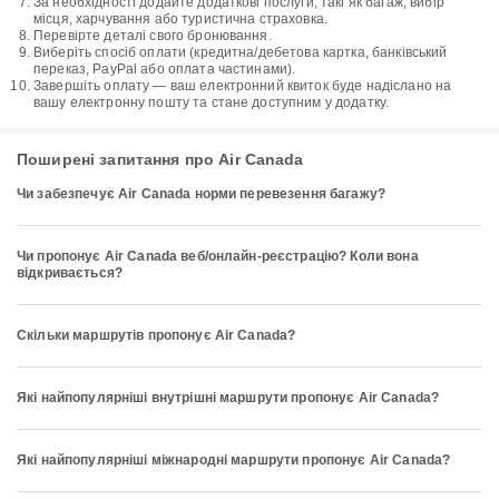
За необхідності додайте додаткові послуги, такі як багаж, вибір
місця, харчування або туристична страховка.
Перевірте деталі свого бронювання.
Виберіть спосіб оплати (кредитна/дебетова картка, банківський
переказ, PayPal або оплата частинами).
Завершіть оплату — ваш електронний квиток буде надіслано на
вашу електронну пошту та стане доступним у додатку.
Поширені запитання про Air Canada
Чи забезпечує Air Canada норми перевезення багажу?
Чи пропонує Air Canada веб/онлайн-реєстрацію? Коли вона
відкривається?
Скільки маршрутів пропонує Air Canada?
Які найпопулярніші внутрішні маршрути пропонує Air Canada?
Які найпопулярніші міжнародні маршрути пропонує Air Canada?