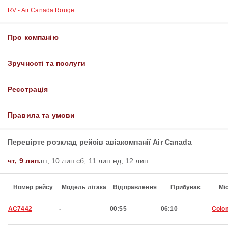
RV - Air Canada Rouge
Про компанію
Зручності та послуги
Реєстрація
Правила та умови
Перевірте розклад рейсів авіакомпанії Air Canada
чт, 9 лип.
пт, 10 лип.
сб, 11 лип.
нд, 12 лип.
Номер рейсу
Модель літака
Відправлення
Прибуває
Мі
AC7442
-
00:55
06:10
Colo