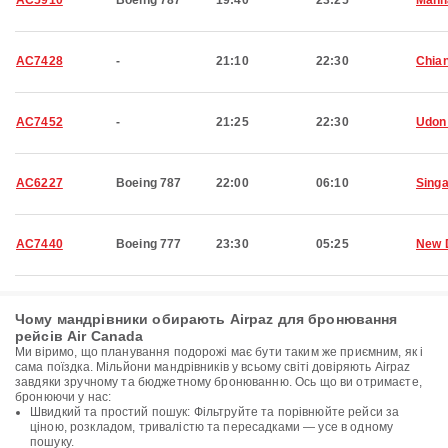
AC5910
Boeing 787
19:40
23:25
Manil
AC7428
-
21:10
22:30
Chia
AC7452
-
21:25
22:30
Udon
AC6227
Boeing 787
22:00
06:10
Sing
AC7440
Boeing 777
23:30
05:25
New 
Чому мандрівники обирають Airpaz для бронювання
рейсів Air Canada
Ми віримо, що планування подорожі має бути таким же приємним, як і
сама поїздка. Мільйони мандрівників у всьому світі довіряють Airpaz
завдяки зручному та бюджетному бронюванню. Ось що ви отримаєте,
бронюючи у нас:
Швидкий та простий пошук: Фільтруйте та порівнюйте рейси за
ціною, розкладом, тривалістю та пересадками — усе в одному
пошуку.