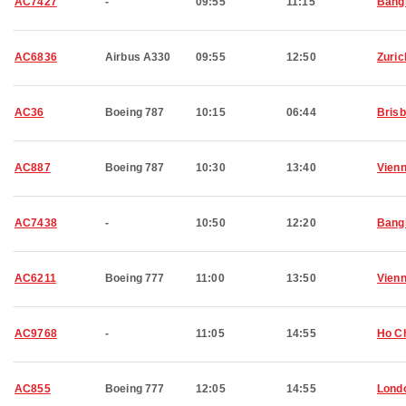
AC7427
-
09:55
11:15
Bang
AC6836
Airbus A330
09:55
12:50
Zuric
AC36
Boeing 787
10:15
06:44
Bris
AC887
Boeing 787
10:30
13:40
Vien
AC7438
-
10:50
12:20
Bang
AC6211
Boeing 777
11:00
13:50
Vien
AC9768
-
11:05
14:55
Ho Ch
AC855
Boeing 777
12:05
14:55
Lond