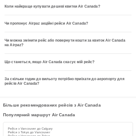
Коли найкраще купувати дешеві квитки Air Canada?
Чи пропонує Airpaz акційні рейси Air Canada?
Чи можна змінити рейс або повернути кошти за квиток Air Canada
на Airpaz?
Що станеться, якщо Air Canada скасує мій рейс?
За скільки годин до вильоту потрібно приїхати до аеропорту для
рейсів Air Canada?
Більше рекомендованих рейсів з Air Canada
Популярний маршрут Air Canada
Рейси з Vancouver до Calgary
Рейси з Tokyo до Vancouver
Рейси з Vancouver до Tokyo