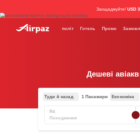
Заощаджуйте!
USD 
політ
Готель
Промо
Замовл
Дешеві авіак
Туди й назад
1 Пасажири
Економіка
Від