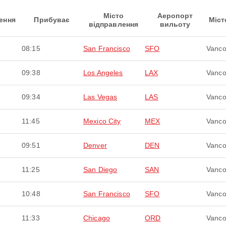
Місто
Аеропорт
ення
Прибуває
Міст
відправлення
вильоту
08:15
San Francisco
SFO
Vanco
09:38
Los Angeles
LAX
Vanco
09:34
Las Vegas
LAS
Vanco
11:45
Mexico City
MEX
Vanco
09:51
Denver
DEN
Vanco
11:25
San Diego
SAN
Vanco
10:48
San Francisco
SFO
Vanco
11:33
Chicago
ORD
Vanco