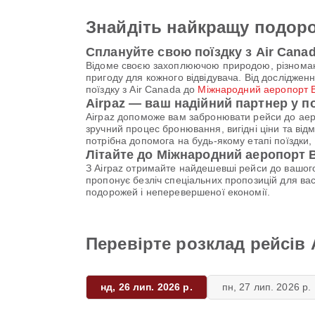
Знайдіть найкращу подоро
Сплануйте свою поїздку з Air Cana
Відоме своєю захоплюючою природою, різноман
пригоду для кожного відвідувача. Від досліджен
поїздку з Air Canada до
Міжнародний аеропорт 
Airpaz — ваш надійний партнер у 
Airpaz допоможе вам забронювати рейси до ае
зручний процес бронювання, вигідні ціни та від
потрібна допомога на будь-якому етапі поїздк
Літайте до Міжнародний аеропорт 
З Airpaz отримайте найдешевші рейси до вашого
пропонує безліч спеціальних пропозицій для ва
подорожей і неперевершеної економії.
Перевірте розклад рейсів
нд, 26 лип. 2026 р.
пн, 27 лип. 2026 р.