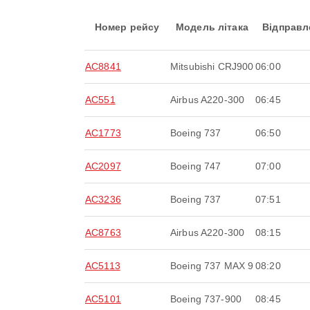
Номер рейсу
Модель літака
Відправл
AC8841
Mitsubishi CRJ900
06:00
AC551
Airbus A220-300
06:45
AC1773
Boeing 737
06:50
AC2097
Boeing 747
07:00
AC3236
Boeing 737
07:51
AC8763
Airbus A220-300
08:15
AC5113
Boeing 737 MAX 9
08:20
AC5101
Boeing 737-900
08:45