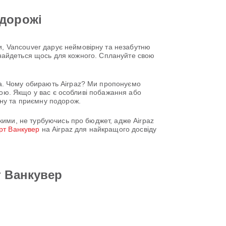
одорожі
, Vancouver дарує неймовірну та незабутню
 знайдеться щось для кожного. Сплануйте свою
a. Чому обирають Airpaz? Ми пропонуємо
ною. Якщо у вас є особливі побажання або
ну та приємну подорож.
кими, не турбуючись про бюджет, адже Airpaz
рт Ванкувер
на Airpaz для найкращого досвіду
т Ванкувер