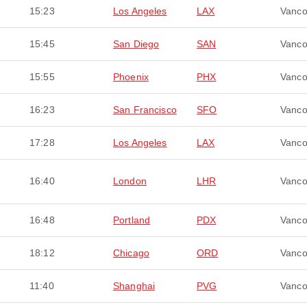
15:23
Los Angeles
LAX
Vanco
15:45
San Diego
SAN
Vanco
15:55
Phoenix
PHX
Vanco
16:23
San Francisco
SFO
Vanco
17:28
Los Angeles
LAX
Vanco
16:40
London
LHR
Vanco
16:48
Portland
PDX
Vanco
18:12
Chicago
ORD
Vanco
11:40
Shanghai
PVG
Vanco