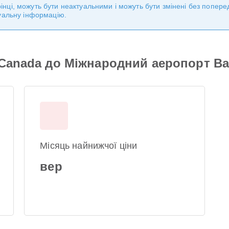
торінці, можуть бути неактуальними і можуть бути змінені без попе
уальну інформацію.
 Canada до Міжнародний аеропорт В
Місяць найнижчої ціни
вер