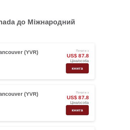
anada до Міжнародний
Почати з
ancouver (YVR)
US$ 87.8
Ціна/особа
книга
Почати з
ancouver (YVR)
US$ 87.8
Ціна/особа
книга