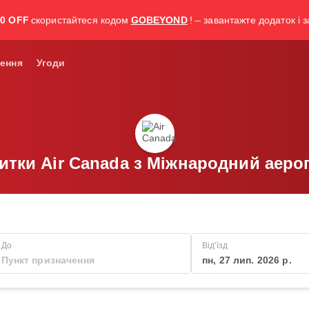
30 OFF
скористайтеся кодом
GOBEYOND
! – завантажте додаток і 
ення
Угоди
витки Air Canada з Міжнародний аеро
До
Від'їзд
пн, 27 лип. 2026 р.