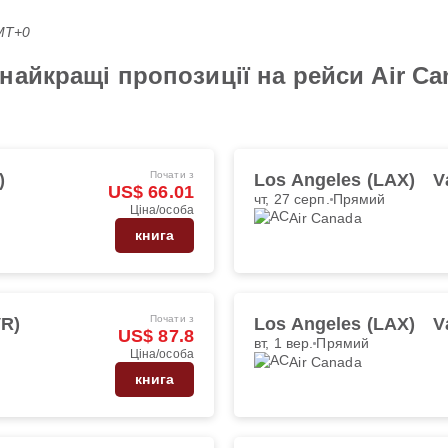
GMT+0
найкращі пропозиції на рейси Air C
Почати з
)
Los Angeles (LAX)
V
US$ 66.01
чт, 27 серп.
Прямий
Ціна/особа
Air Canada
книга
Почати з
VR)
Los Angeles (LAX)
V
US$ 87.8
вт, 1 вер.
Прямий
Ціна/особа
Air Canada
книга