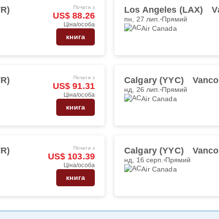
Почати з
VR)
Los Angeles (LAX)
V
US$ 88.26
пн, 27 лип.
Прямий
Ціна/особа
Air Canada
книга
Почати з
VR)
Calgary (YYC)
Vanco
US$ 91.31
нд, 26 лип.
Прямий
Ціна/особа
Air Canada
книга
Почати з
VR)
Calgary (YYC)
Vanco
US$ 103.39
нд, 16 серп.
Прямий
Ціна/особа
Air Canada
книга