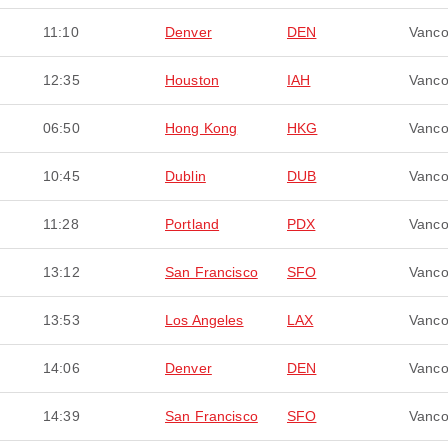
11:10
Denver
DEN
Vanco
12:35
Houston
IAH
Vanco
06:50
Hong Kong
HKG
Vanco
10:45
Dublin
DUB
Vanco
11:28
Portland
PDX
Vanco
13:12
San Francisco
SFO
Vanco
13:53
Los Angeles
LAX
Vanco
14:06
Denver
DEN
Vanco
14:39
San Francisco
SFO
Vanco