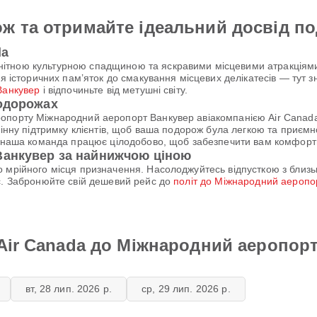
ж та отримайте ідеальний досвід п
da
ітною культурною спадщиною та яскравими місцевими атракціями
ня історичних пам’яток до смакування місцевих делікатесів — тут
Ванкувер
і відпочиньте від метушні світу.
подорожах
ропорту Міжнародний аеропорт Ванкувер авіакомпанією Air Canad
мінну підтримку клієнтів, щоб ваша подорож була легкою та приєм
и, наша команда працює цілодобово, щоб забезпечити вам комфорт
Ванкувер за найнижчою ціною
 мрійного місця призначення. Насолоджуйтесь відпусткою з близь
с. Забронюйте свій дешевий рейс до
політ до Міжнародний аеропо
 Air Canada до Міжнародний аеропор
вт, 28 лип. 2026 р.
ср, 29 лип. 2026 р.