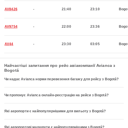
AV8426
-
21:40
23:10
Bogo
AV9754
-
22:00
23:36
Bogo
AV44
-
23:30
03:05
Bogo
Найчастіші запитання про рейс авіакомпанії Avianca з
Bogotá
Чи надає Avianca норми перевезення багажу для рейсу з Bogotá?
Чи пропонує Avianca онлайн-реєстрацію на рейси з Bogotá?
Які аеропорти є найпопулярнішими для вильоту з Bogotá?
Які аеропортові маршрути є найпопулярнішими з Bogotá?