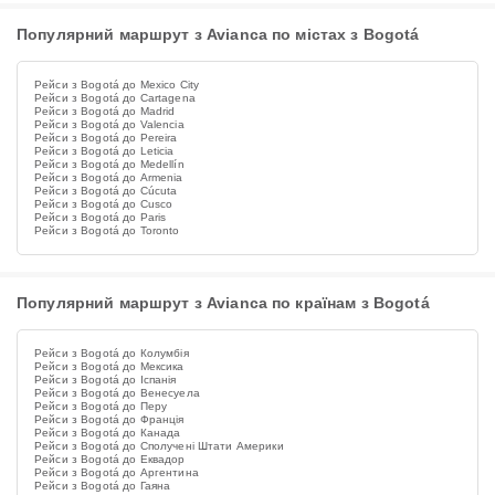
Популярний маршрут з Avianca по містах з Bogotá
Рейси з Bogotá до Mexico City
Рейси з Bogotá до Cartagena
Рейси з Bogotá до Madrid
Рейси з Bogotá до Valencia
Рейси з Bogotá до Pereira
Рейси з Bogotá до Leticia
Рейси з Bogotá до Medellín
Рейси з Bogotá до Armenia
Рейси з Bogotá до Cúcuta
Рейси з Bogotá до Cusco
Рейси з Bogotá до Paris
Рейси з Bogotá до Toronto
Популярний маршрут з Avianca по країнам з Bogotá
Рейси з Bogotá до Колумбія
Рейси з Bogotá до Мексика
Рейси з Bogotá до Іспанія
Рейси з Bogotá до Венесуела
Рейси з Bogotá до Перу
Рейси з Bogotá до Франція
Рейси з Bogotá до Канада
Рейси з Bogotá до Сполучені Штати Америки
Рейси з Bogotá до Еквадор
Рейси з Bogotá до Аргентина
Рейси з Bogotá до Гаяна