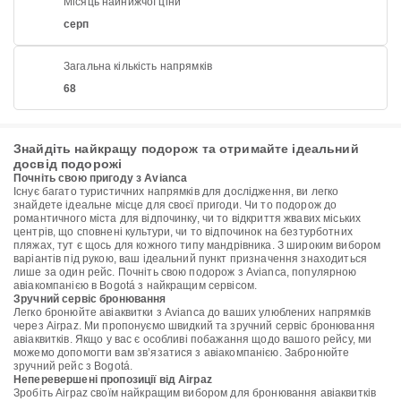
Місяць найнижчої ціни
серп
Загальна кількість напрямків
68
Знайдіть найкращу подорож та отримайте ідеальний
досвід подорожі
Почніть свою пригоду з Avianca
Існує багато туристичних напрямків для дослідження, ви легко
знайдете ідеальне місце для своєї пригоди. Чи то подорож до
романтичного міста для відпочинку, чи то відкриття жвавих міських
центрів, що сповнені культури, чи то відпочинок на безтурботних
пляжах, тут є щось для кожного типу мандрівника. З широким вибором
варіантів під рукою, ваш ідеальний пункт призначення знаходиться
лише за один рейс. Почніть свою подорож з Avianca, популярною
авіакомпанією в Bogotá з найкращим сервісом.
Зручний сервіс бронювання
Легко бронюйте авіаквитки з Avianca до ваших улюблених напрямків
через Airpaz. Ми пропонуємо швидкий та зручний сервіс бронювання
авіаквитків. Якщо у вас є особливі побажання щодо вашого рейсу, ми
можемо допомогти вам зв’язатися з авіакомпанією. Забронюйте
зручний рейс з Bogotá.
Неперевершені пропозиції від Airpaz
Зробіть Airpaz своїм найкращим вибором для бронювання авіаквитків