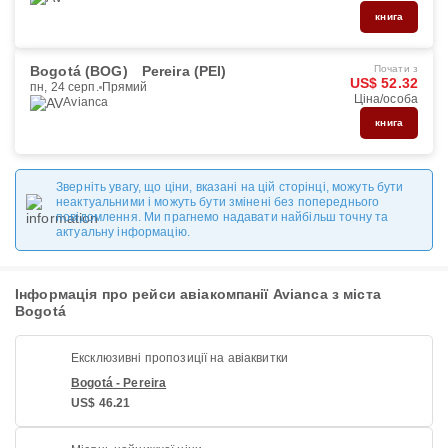
книга
Bogotá (BOG)
Pereira (PEI)
Почати з
US$ 52.32
пн, 24 серп.
Прямий
Ціна/особа
Avianca
книга
Зверніть увагу, що ціни, вказані на цій сторінці, можуть бути
неактуальними і можуть бути змінені без попереднього
повідомлення. Ми прагнемо надавати найбільш точну та
актуальну інформацію.
Інформація про рейси авіакомпанії Avianca з міста
Bogotá
Ексклюзивні пропозиції на авіаквитки
Bogotá - Pereira
US$ 46.21