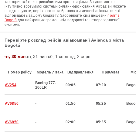
та скористайтеся привабливими пропозиціями. За допомогою
інтуїтивно зрозумілої системи онлайн-бронювання Airpaz ви можете
швидко шукати, порівнювати та бронювати дешеві авіаквитки, які
відповідають вашому бюджету. Забронюйте свій дешевий
політ з
Bogotá
для найкращих вражень від подорожі та неперевершеної
економії.
Перевірте розклад рейсів авіакомпанії Avianca з міста
Bogotá
чт, 30 лип.
пт, 31 лип.
сб, 1 серп.
нд, 2 серп.
Номер рейсу
Модель літака
Відправлення
Прибуває
Мі
Boeing 777-
AV254
00:05
07:20
Bogo
200LR
AV6850
-
01:50
05:25
Bogo
AV6850
-
02:00
05:35
Bogo