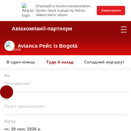
Отримайте безліч ексклюзивних
промо лише в додатку Airpaz .
Завантажити
Завантажте зараз!
Авіакомпанії-партнери
Avianca Рейс із Bogotá
В один кінець
Туди й назад
Складний маршрут
Від
Походження
До
Пункт призначення
Від'їзд
чт, 30 лип. 2026 р.