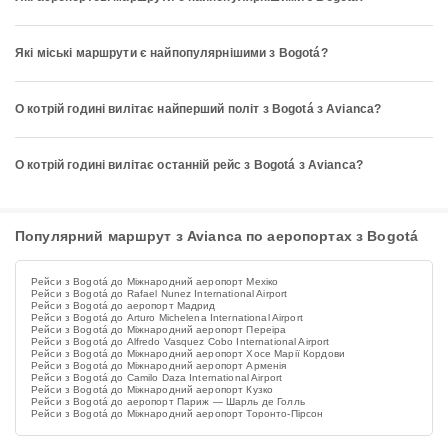
Які міські маршрути є найпопулярнішими з Bogotá?
О котрій годині вилітає найперший політ з Bogotá з Avianca?
О котрій годині вилітає останній рейс з Bogotá з Avianca?
Популярний маршрут з Avianca по аеропортах з Bogotá
Рейси з Bogotá до Міжнародний аеропорт Мехіко
Рейси з Bogotá до Rafael Nunez International Airport
Рейси з Bogotá до аеропорт Мадрид
Рейси з Bogotá до Arturo Michelena International Airport
Рейси з Bogotá до Міжнародний аеропорт Переіра
Рейси з Bogotá до Alfredo Vasquez Cobo International Airport
Рейси з Bogotá до Міжнародний аеропорт Хосе Марії Кордови
Рейси з Bogotá до Міжнародний аеропорт Арменія
Рейси з Bogotá до Camilo Daza International Airport
Рейси з Bogotá до Міжнародний аеропорт Кузко
Рейси з Bogotá до аеропорт Париж — Шарль де Голль
Рейси з Bogotá до Міжнародний аеропорт Торонто-Пірсон