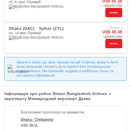
US$ 45.38
сб, 8 серп.
Прямий
Ціна/особа
Biman Bangladesh Airlines
книга
Dhaka (DAC)
Sylhet (ZYL)
Почати з
US$ 45.38
пн, 14 вер.
Прямий
Ціна/особа
Biman Bangladesh Airlines
книга
Зверніть увагу, що ціни, вказані на цій сторінці, можуть бути
неактуальними і можуть бути змінені без попереднього
повідомлення. Ми прагнемо надавати найбільш точну та
актуальну інформацію.
Інформація про рейси Biman Bangladesh Airlines з
аеропорту Міжнародний аеропорт Дакка
Ексклюзивні пропозиції на авіаквитки
Dhaka - Chittagong
US$ 39.11