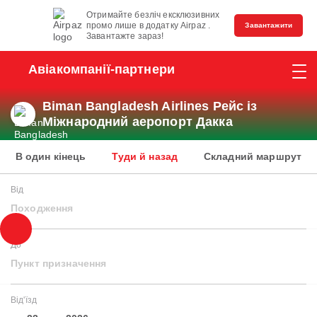
Отримайте безліч ексклюзивних
промо лише в додатку Airpaz .
Завантажити
Завантажте зараз!
Авіакомпанії-партнери
Biman Bangladesh Airlines Рейс із
Міжнародний аеропорт Дакка
В один кінець
Туди й назад
Складний маршрут
Від
Походження
До
Пункт призначення
Від'їзд