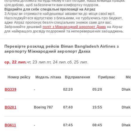
потрібна допомога на будь-якому етапі поїздки, наша команда працює
цілодобово, щоб забезпечити вам комфортну подорож.
Відкрийте для себе спеціальні пропозиції на Airpaz
З Airpaz ви отримаєте найдешевші авіаквитки до місця своєї мрії.
Насолоджуйтеся відпусткою з близькими, не турбуючись про бюджет,
адже Airpaz пропонує безліч спеціальних знижок саме для вас.
Забронюйте дешевий
політ з Міжнародний аеропорт Дакка
на Airpaz
для найкращого досвіду подорожей та неперевершених заощаджень.
Перевірте розклад рейсів Biman Bangladesh Airlines з
аеропорту Міжнародний аеропорт Дакка
ср, 22 лип.
чт, 23 лип.
пт, 24 лип.
сб, 25 лип.
Номер рейсу
Модель літака
Відправлення
Прибуває
Мі
BG339
-
02:20
05:20
Dhak
BG201
Boeing 787
07:40
15:55
Dhak
BG611
-
07:45
08:45
Dhak