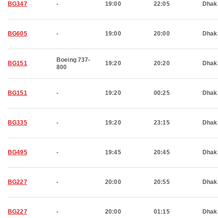
BG347
-
19:00
22:05
Dhak
BG605
-
19:00
20:00
Dhak
Boeing 737-
BG151
19:20
20:20
Dhak
800
BG151
-
19:20
00:25
Dhak
BG335
-
19:20
23:15
Dhak
BG495
-
19:45
20:45
Dhak
BG227
-
20:00
20:55
Dhak
BG227
-
20:00
01:15
Dhak