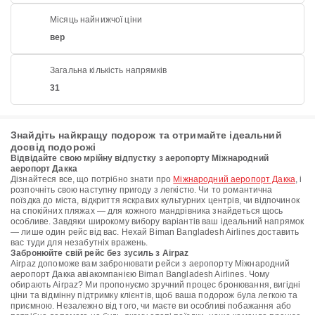
Місяць найнижчої ціни
вер
Загальна кількість напрямків
31
Знайдіть найкращу подорож та отримайте ідеальний
досвід подорожі
Відвідайте свою мрійну відпустку з аеропорту Міжнародний
аеропорт Дакка
Дізнайтеся все, що потрібно знати про
Міжнародний аеропорт Дакка
, і
розпочніть свою наступну пригоду з легкістю. Чи то романтична
поїздка до міста, відкриття яскравих культурних центрів, чи відпочинок
на спокійних пляжах — для кожного мандрівника знайдеться щось
особливе. Завдяки широкому вибору варіантів ваш ідеальний напрямок
— лише один рейс від вас. Нехай Biman Bangladesh Airlines доставить
вас туди для незабутніх вражень.
Забронюйте свій рейс без зусиль з Airpaz
Airpaz допоможе вам забронювати рейси з аеропорту Міжнародний
аеропорт Дакка авіакомпанією Biman Bangladesh Airlines. Чому
обирають Airpaz? Ми пропонуємо зручний процес бронювання, вигідні
ціни та відмінну підтримку клієнтів, щоб ваша подорож була легкою та
приємною. Незалежно від того, чи маєте ви особливі побажання або