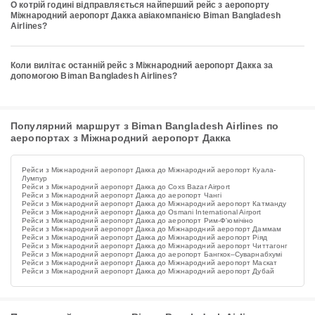
О котрій годині відправляється найперший рейс з аеропорту
Міжнародний аеропорт Дакка авіакомпанією Biman Bangladesh
Airlines?
Коли вилітає останній рейс з Міжнародний аеропорт Дакка за
допомогою Biman Bangladesh Airlines?
Популярний маршрут з Biman Bangladesh Airlines по
аеропортах з Міжнародний аеропорт Дакка
Рейси з Міжнародний аеропорт Дакка до Міжнародний аеропорт Куала-
Лумпур
Рейси з Міжнародний аеропорт Дакка до Coxs Bazar Airport
Рейси з Міжнародний аеропорт Дакка до аеропорт Чангі
Рейси з Міжнародний аеропорт Дакка до Міжнародний аеропорт Катманду
Рейси з Міжнародний аеропорт Дакка до Osmani International Airport
Рейси з Міжнародний аеропорт Дакка до аеропорт Рим-Ф'юмічіно
Рейси з Міжнародний аеропорт Дакка до Міжнародний аеропорт Даммам
Рейси з Міжнародний аеропорт Дакка до Міжнародний аеропорт Ріяд
Рейси з Міжнародний аеропорт Дакка до Міжнародний аеропорт Читтагонг
Рейси з Міжнародний аеропорт Дакка до аеропорт Бангкок–Суварнабхумі
Рейси з Міжнародний аеропорт Дакка до Міжнародний аеропорт Маскат
Рейси з Міжнародний аеропорт Дакка до Міжнародний аеропорт Дубай