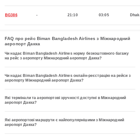
BG386
-
21:10
03:05
Dhak
FAQ про рейс Biman Bangladesh Airlines з Міжнародний
аеропорт Дакка
Чи надає Biman Bangladesh Airlines норму безкоштовного багажу
на рейс з аеропорту Міжнародний аеропорт Дакка?
Чи надає Biman Bangladesh Airlines онлайн-реєстрацію на рейси з
аеропорту Міжнародний аеропорт Дакка?
Які термінали та аеропортові зручності доступні в Міжнародний
аеропорт Дакка?
Які аеропортові маршрути є найпопулярнішими з Міжнародний
аеропорт Дакка?