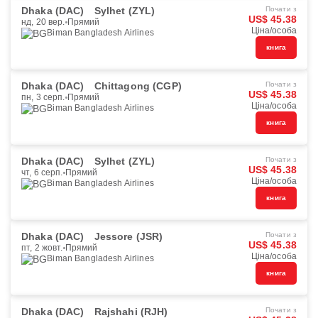
Dhaka (DAC)
Sylhet (ZYL)
Почати з
US$ 45.38
нд, 20 вер.
Прямий
Ціна/особа
Biman Bangladesh Airlines
книга
Dhaka (DAC)
Chittagong (CGP)
Почати з
US$ 45.38
пн, 3 серп.
Прямий
Ціна/особа
Biman Bangladesh Airlines
книга
Dhaka (DAC)
Sylhet (ZYL)
Почати з
US$ 45.38
чт, 6 серп.
Прямий
Ціна/особа
Biman Bangladesh Airlines
книга
Dhaka (DAC)
Jessore (JSR)
Почати з
US$ 45.38
пт, 2 жовт.
Прямий
Ціна/особа
Biman Bangladesh Airlines
книга
Dhaka (DAC)
Rajshahi (RJH)
Почати з