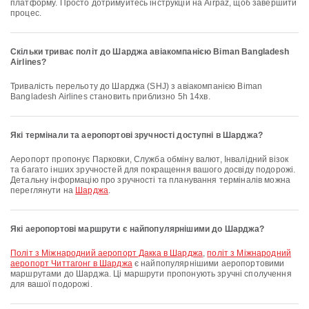
платформу. Просто дотримуйтесь інструкцій на Airpaz, щоб завершити
процес.
Скільки триває політ до Шарджа авіакомпанією Biman Bangladesh
Airlines?
Тривалість перельоту до Шарджа (SHJ) з авіакомпанією Biman
Bangladesh Airlines становить приблизно 5h 14хв.
Які термінали та аеропортові зручності доступні в Шарджа?
Аеропорт пропонує Парковки, Служба обміну валют, Інвалідний візок
та багато інших зручностей для покращення вашого досвіду подорожі.
Детальну інформацію про зручності та планування терміналів можна
переглянути на
Шарджа
.
Які аеропортові маршрути є найпопулярнішими до Шарджа?
політ з Міжнародний аеропорт Дакка в Шарджа
,
політ з Міжнародний
аеропорт Читтагонг в Шарджа
є найпопулярнішими аеропортовими
маршрутами до Шарджа. Ці маршрути пропонують зручні сполучення
для вашої подорожі.