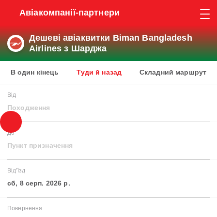
Авіакомпанії-партнери
Дешеві авіаквитки Biman Bangladesh
Airlines з Шарджа
В один кінець
Туди й назад
Складний маршрут
Від
Походження
До
Пункт призначення
Від'їзд
сб, 8 серп. 2026 р.
Повернення