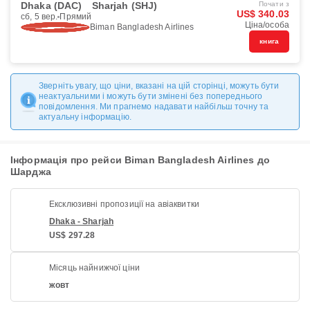
Dhaka (DAC)
Sharjah (SHJ)
Почати з
US$ 340.03
сб, 5 вер.
Прямий
Ціна/особа
Biman Bangladesh Airlines
книга
Зверніть увагу, що ціни, вказані на цій сторінці, можуть бути
неактуальними і можуть бути змінені без попереднього
повідомлення. Ми прагнемо надавати найбільш точну та
актуальну інформацію.
Інформація про рейси Biman Bangladesh Airlines до
Шарджа
Ексклюзивні пропозиції на авіаквитки
Dhaka - Sharjah
US$ 297.28
Місяць найнижчої ціни
жовт