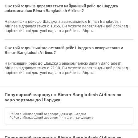
О котрій годині відправляється найраніший рейс до Шарджа
авіакомпанією Biman Bangladesh Airlines?
Найраніший рейс до Шарджа з авіакомпанією Biman Bangladesh
Airlines відправляється о 18:55. Ви можете переглянути цей розклад і
порівняти інші доступні варіанти рейсів на Airpaz.
О котрій годині вилітає останній рейс Шарджа з використанням
Biman Bangladesh Airlines?
Найпізніший рейс до Шарджа з авіакомпанією Biman Bangladesh
Airlines відправляється о 21:10. Ви можете переглянути цей розклад і
порівняти інші доступні варіанти рейсів на Airpaz.
Популярний маршрут з Biman Bangladesh Airlines за
аеропортами до Шарджа
Рейси з Міжнародний аеропорт Дакка до Шарджа
Рейси з Міжнародний аеропорт Читтагонг до Шарджа
Популярний маршрут з Biman Bangladesh Airlines за