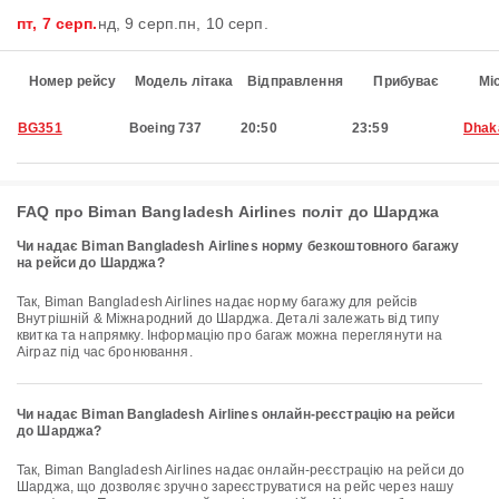
пт, 7 серп.
нд, 9 серп.
пн, 10 серп.
Номер рейсу
Модель літака
Відправлення
Прибуває
Мі
BG351
Boeing 737
20:50
23:59
Dhak
FAQ про Biman Bangladesh Airlines політ до Шарджа
Чи надає Biman Bangladesh Airlines норму безкоштовного багажу
на рейси до Шарджа?
Так, Biman Bangladesh Airlines надає норму багажу для рейсів
Внутрішній & Міжнародний до Шарджа. Деталі залежать від типу
квитка та напрямку. Інформацію про багаж можна переглянути на
Airpaz під час бронювання.
Чи надає Biman Bangladesh Airlines онлайн-реєстрацію на рейси
до Шарджа?
Так, Biman Bangladesh Airlines надає онлайн-реєстрацію на рейси до
Шарджа, що дозволяє зручно зареєструватися на рейс через нашу