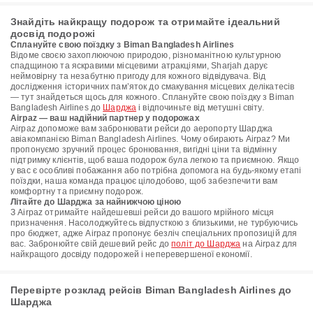
Знайдіть найкращу подорож та отримайте ідеальний
досвід подорожі
Сплануйте свою поїздку з Biman Bangladesh Airlines
Відоме своєю захоплюючою природою, різноманітною культурною
спадщиною та яскравими місцевими атракціями, Sharjah дарує
неймовірну та незабутню пригоду для кожного відвідувача. Від
дослідження історичних пам’яток до смакування місцевих делікатесів
— тут знайдеться щось для кожного. Сплануйте свою поїздку з Biman
Bangladesh Airlines до
Шарджа
і відпочиньте від метушні світу.
Airpaz — ваш надійний партнер у подорожах
Airpaz допоможе вам забронювати рейси до аеропорту Шарджа
авіакомпанією Biman Bangladesh Airlines. Чому обирають Airpaz? Ми
пропонуємо зручний процес бронювання, вигідні ціни та відмінну
підтримку клієнтів, щоб ваша подорож була легкою та приємною. Якщо
у вас є особливі побажання або потрібна допомога на будь-якому етапі
поїздки, наша команда працює цілодобово, щоб забезпечити вам
комфортну та приємну подорож.
Літайте до Шарджа за найнижчою ціною
З Airpaz отримайте найдешевші рейси до вашого мрійного місця
призначення. Насолоджуйтесь відпусткою з близькими, не турбуючись
про бюджет, адже Airpaz пропонує безліч спеціальних пропозицій для
вас. Забронюйте свій дешевий рейс до
політ до Шарджа
на Airpaz для
найкращого досвіду подорожей і неперевершеної економії.
Перевірте розклад рейсів Biman Bangladesh Airlines до
Шарджа