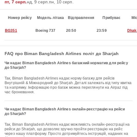
пт, 7 серп.
нд, 9 серп.
пн, 10 серп.
Номер рейсу
Модель літака
Відправлення
Прибуває
Мі
BG351
Boeing 737
20:50
23:59
Dhak
FAQ про Biman Bangladesh Airlines політ до Sharjah
Чи надає Biman Bangladesh Airlines багажний норматив для рейсу
до Sharjah?
Так, Biman Bangladesh Airlines надає норму багажу для рейсів
Внутрішній & Міжнародний до Sharjah. Деталі залежать від типу квитка
та напрямку. Інформацію про багаж можна переглянути на Airpaz під
час бронювання.
Чи надає Biman Bangladesh Airlines онлайн-реєстрацію на рейси
до Sharjah?
Так, Biman Bangladesh Airlines надає можливість онлайн-реєстрації на
рейси до Sharjah, що дозволяє зручно пройти реєстрацію на рейс
через нашу платформу. Просто дотримуйтесь інструкцій, наданих на