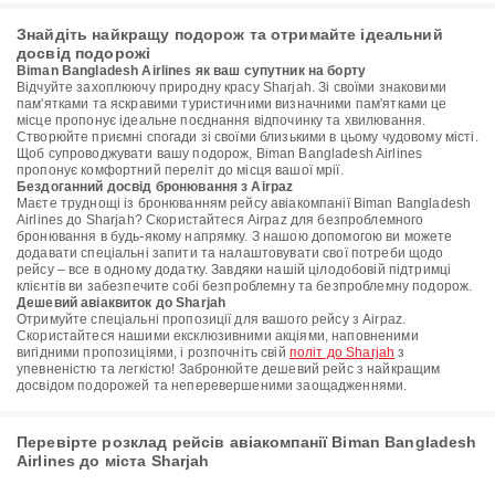
Знайдіть найкращу подорож та отримайте ідеальний
досвід подорожі
Biman Bangladesh Airlines як ваш супутник на борту
Відчуйте захоплюючу природну красу Sharjah. Зі своїми знаковими
пам'ятками та яскравими туристичними визначними пам'ятками це
місце пропонує ідеальне поєднання відпочинку та хвилювання.
Створюйте приємні спогади зі своїми близькими в цьому чудовому місті.
Щоб супроводжувати вашу подорож, Biman Bangladesh Airlines
пропонує комфортний переліт до місця вашої мрії.
Бездоганний досвід бронювання з Airpaz
Маєте труднощі із бронюванням рейсу авіакомпанії Biman Bangladesh
Airlines до Sharjah? Скористайтеся Airpaz для безпроблемного
бронювання в будь-якому напрямку. З нашою допомогою ви можете
додавати спеціальні запити та налаштовувати свої потреби щодо
рейсу – все в одному додатку. Завдяки нашій цілодобовій підтримці
клієнтів ви забезпечите собі безпроблемну та безпроблемну подорож.
Дешевий авіаквиток до Sharjah
Отримуйте спеціальні пропозиції для вашого рейсу з Airpaz.
Скористайтеся нашими ексклюзивними акціями, наповненими
вигідними пропозиціями, і розпочніть свій
політ до Sharjah
з
упевненістю та легкістю! Забронюйте дешевий рейс з найкращим
досвідом подорожей та неперевершеними заощадженнями.
Перевірте розклад рейсів авіакомпанії Biman Bangladesh
Airlines до міста Sharjah