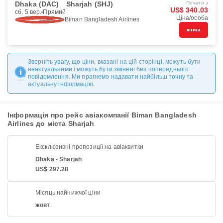
Dhaka (DAC)
Sharjah (SHJ)
Почати з
US$ 340.03
сб, 5 вер.
Прямий
Ціна/особа
Biman Bangladesh Airlines
книга
Зверніть увагу, що ціни, вказані на цій сторінці, можуть бути
неактуальними і можуть бути змінені без попереднього
повідомлення. Ми прагнемо надавати найбільш точну та
актуальну інформацію.
Інформація про рейс авіакомпанії Biman Bangladesh
Airlines до міста Sharjah
Ексклюзивні пропозиції на авіаквитки
Dhaka - Sharjah
US$ 297.28
Місяць найнижчої ціни
жовт