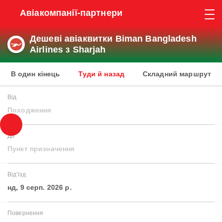
Авіакомпанії-партнери
Дешеві авіаквитки Biman Bangladesh
Airlines з Sharjah
В один кінець
Туди й назад
Складний маршрут
Від
Походження
До
Пункт призначення
Від'їзд
нд, 9 серп. 2026 р.
Повернення