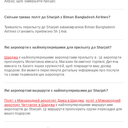
Airpaz, щоб завершити процес.
Скільки триває політ до Sharjah з Biman Bangladesh Airlines?
Тривалість перельоту до Sharjah авіакомpanією Biman Bangladesh
Airlines становить приблизно 5h 14хв.
Які аеропорти є найпопулярнішими для прильоту до Sharjah?
Шарджа
є найпопулярнішими аеропортами прильоту в . Ці аеропорти
пропонують Молитовна кімната, Магазин безмитної торгівлі, Дитяча
кімната та багато інших зручностей, щоб покращити ваш досвід
подорожі. Ви можете переглянути детальну інформацію про послуги
та схеми терміналів цих аеропортів.
Які аеропортові маршрути є найпопулярнішими до Sharjah?
політ з Міжнародний аеропорт Дакка в Шарджа
,
політ з Міжнародний
аеропорт Читтагонг в Шарджа
є найпопулярнішими маршрутами
аеропортів до Sharjah. Ці маршрути пропонують зручні пересадки для
вашої подорожі.