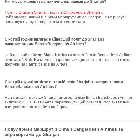
Які міські маршрути є найпопулярнішими до Sharjah?
політ з Dhaka в Sharjah
,
політ з Chittagong в Sharjah
є
найпопулярнішими міськими маршрутами до Sharjah. Ці маршрути
пропонують зручні пересадки з великих міст.
О котрій годині вилітає найперший політ до Sharjah з
використанням Biman Bangladesh Airlines?
Найраніший рейс до Sharjah авіакомпанією Biman Bangladesh Airlines
вилітає о 18:55. Ви можете переглянути цей розклад і порівняти інші
доступні варіанти рейсів на Airpaz.
О котрій годині вилітає останній рейс Sharjah з використанням
Biman Bangladesh Airlines?
Найпізніший рейс до Sharjah авіакомпанією Biman Bangladesh Airlines
вилітає о 21:10. Ви можете переглянути цей розклад і порівняти інші
доступні варіанти рейсів на Airpaz.
Популярний маршрут з Biman Bangladesh Airlines за
аеропортами до Sharjah