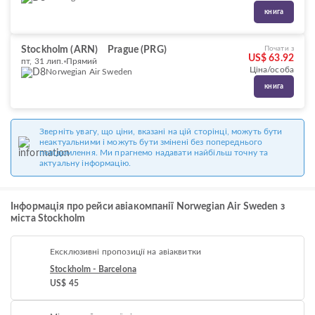
книга
Stockholm (ARN)
Prague (PRG)
Почати з
US$ 63.92
пт, 31 лип.
Прямий
Ціна/особа
Norwegian Air Sweden
книга
Зверніть увагу, що ціни, вказані на цій сторінці, можуть бути
неактуальними і можуть бути змінені без попереднього
повідомлення. Ми прагнемо надавати найбільш точну та
актуальну інформацію.
Інформація про рейси авіакомпанії Norwegian Air Sweden з
міста Stockholm
Ексклюзивні пропозиції на авіаквитки
Stockholm - Barcelona
US$ 45