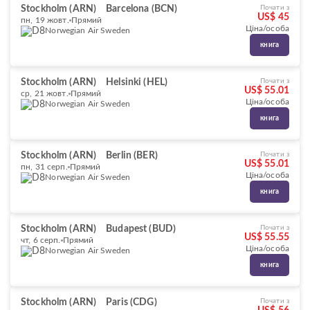
Stockholm (ARN)
Barcelona (BCN)
Почати з
US$ 45
пн, 19 жовт.
Прямий
Ціна/особа
Norwegian Air Sweden
книга
Stockholm (ARN)
Helsinki (HEL)
Почати з
US$ 55.01
ср, 21 жовт.
Прямий
Ціна/особа
Norwegian Air Sweden
книга
Stockholm (ARN)
Berlin (BER)
Почати з
US$ 55.01
пн, 31 серп.
Прямий
Ціна/особа
Norwegian Air Sweden
книга
Stockholm (ARN)
Budapest (BUD)
Почати з
US$ 55.55
чт, 6 серп.
Прямий
Ціна/особа
Norwegian Air Sweden
книга
Stockholm (ARN)
Paris (CDG)
Почати з