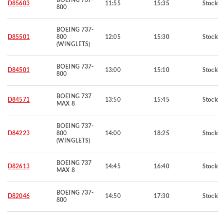
BOEING 737-
D85603
11:55
15:35
Stoc
800
BOEING 737-
D85501
800
12:05
15:30
Stoc
(WINGLETS)
BOEING 737-
D84501
13:00
15:10
Stoc
800
BOEING 737
D84571
13:50
15:45
Stoc
MAX 8
BOEING 737-
D84223
800
14:00
18:25
Stoc
(WINGLETS)
BOEING 737
D82613
14:45
16:40
Stoc
MAX 8
BOEING 737-
D82046
14:50
17:30
Stoc
800