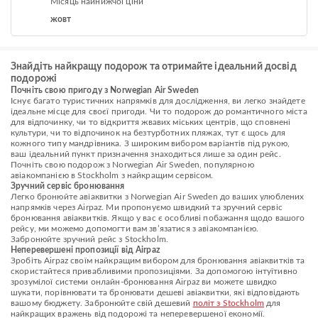
Місяць найнижчої ціни
жовт
Знайдіть найкращу подорож та отримайте ідеальний досвід
подорожі
Почніть свою пригоду з Norwegian Air Sweden
Існує багато туристичних напрямків для дослідження, ви легко знайдете
ідеальне місце для своєї пригоди. Чи то подорож до романтичного міста
для відпочинку, чи то відкриття жвавих міських центрів, що сповнені
культури, чи то відпочинок на безтурботних пляжах, тут є щось для
кожного типу мандрівника. З широким вибором варіантів під рукою,
ваш ідеальний пункт призначення знаходиться лише за один рейс.
Почніть свою подорож з Norwegian Air Sweden, популярною
авіакомпанією в Stockholm з найкращим сервісом.
Зручний сервіс бронювання
Легко бронюйте авіаквитки з Norwegian Air Sweden до ваших улюблених
напрямків через Airpaz. Ми пропонуємо швидкий та зручний сервіс
бронювання авіаквитків. Якщо у вас є особливі побажання щодо вашого
рейсу, ми можемо допомогти вам зв’язатися з авіакомпанією.
Забронюйте зручний рейс з Stockholm.
Неперевершені пропозиції від Airpaz
Зробіть Airpaz своїм найкращим вибором для бронювання авіаквитків та
скористайтеся привабливими пропозиціями. За допомогою інтуїтивно
зрозумілої системи онлайн-бронювання Airpaz ви можете швидко
шукати, порівнювати та бронювати дешеві авіаквитки, які відповідають
вашому бюджету. Забронюйте свій дешевий
політ з Stockholm
для
найкращих вражень від подорожі та неперевершеної економії.