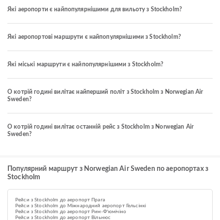
Які аеропорти є найпопулярнішими для вильоту з Stockholm?
Які аеропортові маршрути є найпопулярнішими з Stockholm?
Які міські маршрути є найпопулярнішими з Stockholm?
О котрій годині вилітає найперший політ з Stockholm з Norwegian Air
Sweden?
О котрій годині вилітає останній рейс з Stockholm з Norwegian Air
Sweden?
Популярний маршрут з Norwegian Air Sweden по аеропортах з
Stockholm
Рейси з Stockholm до аеропорт Прага
Рейси з Stockholm до Міжнародний аеропорт Гельсінкі
Рейси з Stockholm до аеропорт Рим-Ф'юмічіно
Рейси з Stockholm до аеропорт Вільнюс