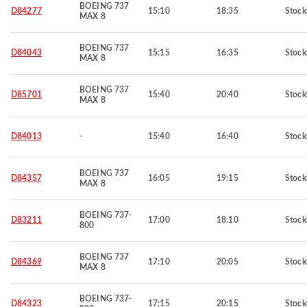
BOEING 737
D84277
15:10
18:35
Stoc
MAX 8
BOEING 737
D84043
15:15
16:35
Stoc
MAX 8
BOEING 737
D85701
15:40
20:40
Stoc
MAX 8
D84013
-
15:40
16:40
Stoc
BOEING 737
D84357
16:05
19:15
Stoc
MAX 8
BOEING 737-
D83211
17:00
18:10
Stoc
800
BOEING 737
D84369
17:10
20:05
Stoc
MAX 8
BOEING 737-
D84323
17:15
20:15
Stoc