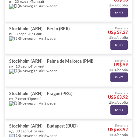
US$ 56
вт, 20 жовт.
Прямий
Ціна/особа
Norwegian Air Sweden
книга
Stockholm (ARN)
Berlin (BER)
Почати з
US$ 57.37
пн, 3 серп.
Прямий
Ціна/особа
Norwegian Air Sweden
книга
Stockholm (ARN)
Palma de Mallorca (PMI)
Почати з
US$ 59
пн, 10 серп.
Прямий
Ціна/особа
Norwegian Air Sweden
книга
Stockholm (ARN)
Prague (PRG)
Почати з
US$ 63.92
пт, 7 серп.
Прямий
Ціна/особа
Norwegian Air Sweden
книга
Stockholm (ARN)
Budapest (BUD)
Почати з
US$ 63.92
нд, 30 серп.
Прямий
Ціна/особа
Norwegian Air Sweden