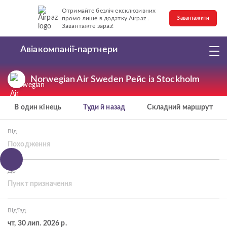
Отримайте безліч ексклюзивних
промо лише в додатку Airpaz .
Завантажити
Завантажте зараз!
Авіакомпанії-партнери
Norwegian Air Sweden Рейс із Stockholm
В один кінець
Туди й назад
Складний маршрут
Від
Походження
До
Пункт призначення
Від'їзд
чт, 30 лип. 2026 р.