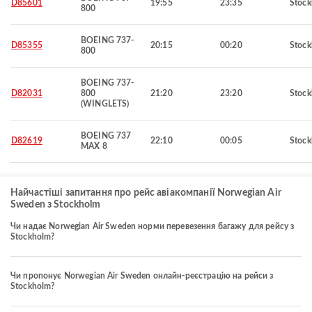
D85601
19:55
23:35
Stoc
800
BOEING 737-
D85355
20:15
00:20
Stoc
800
BOEING 737-
D82031
800
21:20
23:20
Stoc
(WINGLETS)
BOEING 737
D82619
22:10
00:05
Stoc
MAX 8
Найчастіші запитання про рейс авіакомпанії Norwegian Air
Sweden з Stockholm
Чи надає Norwegian Air Sweden норми перевезення багажу для рейсу з
Stockholm?
Чи пропонує Norwegian Air Sweden онлайн-реєстрацію на рейси з
Stockholm?