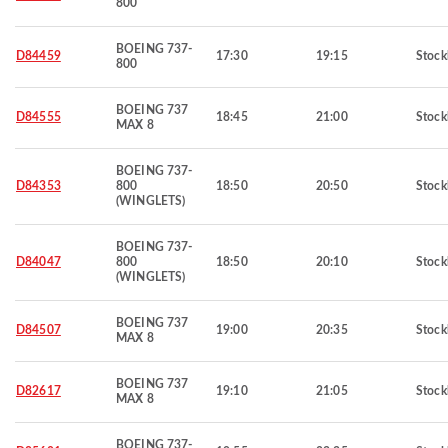
800
BOEING 737-
D84459
17:30
19:15
Stoc
800
BOEING 737
D84555
18:45
21:00
Stoc
MAX 8
BOEING 737-
D84353
800
18:50
20:50
Stoc
(WINGLETS)
BOEING 737-
D84047
800
18:50
20:10
Stoc
(WINGLETS)
BOEING 737
D84507
19:00
20:35
Stoc
MAX 8
BOEING 737
D82617
19:10
21:05
Stoc
MAX 8
BOEING 737-