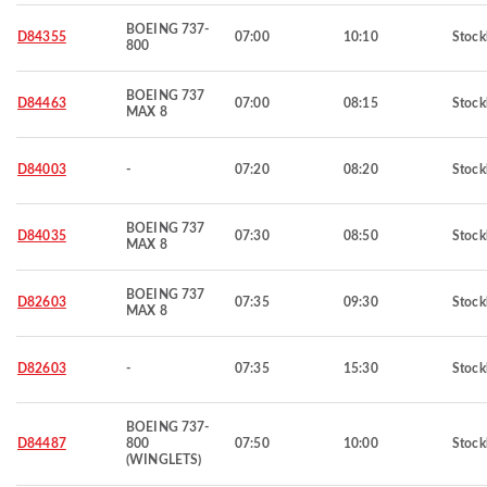
BOEING 737-
D84355
07:00
10:10
Stoc
800
BOEING 737
D84463
07:00
08:15
Stoc
MAX 8
D84003
-
07:20
08:20
Stoc
BOEING 737
D84035
07:30
08:50
Stoc
MAX 8
BOEING 737
D82603
07:35
09:30
Stoc
MAX 8
D82603
-
07:35
15:30
Stoc
BOEING 737-
D84487
800
07:50
10:00
Stoc
(WINGLETS)