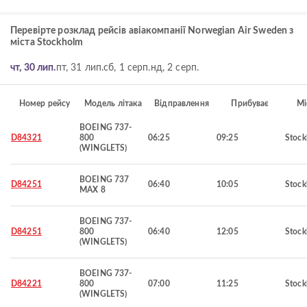
Перевірте розклад рейсів авіакомпанії Norwegian Air Sweden з
міста Stockholm
чт, 30 лип.
пт, 31 лип.
сб, 1 серп.
нд, 2 серп.
Номер рейсу
Модель літака
Відправлення
Прибуває
Мі
BOEING 737-
D84321
800
06:25
09:25
Stoc
(WINGLETS)
BOEING 737
D84251
06:40
10:05
Stoc
MAX 8
BOEING 737-
D84251
800
06:40
12:05
Stoc
(WINGLETS)
BOEING 737-
D84221
800
07:00
11:25
Stoc
(WINGLETS)