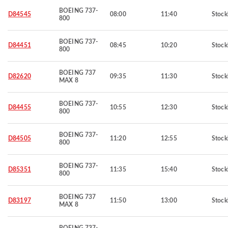
BOEING 737-
D84545
08:00
11:40
Stoc
800
BOEING 737-
D84451
08:45
10:20
Stoc
800
BOEING 737
D82620
09:35
11:30
Stoc
MAX 8
BOEING 737-
D84455
10:55
12:30
Stoc
800
BOEING 737-
D84505
11:20
12:55
Stoc
800
BOEING 737-
D85351
11:35
15:40
Stoc
800
BOEING 737
D83197
11:50
13:00
Stoc
MAX 8