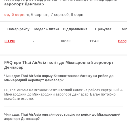
аеропорт Денпасар
ср, 5 серп.
чт, 6 серп.
пт, 7 серп.
сб, 8 серп.
Номер рейсу
Модель літака
Відправлення
Прибуває
Мі
FD396
-
06:20
11:40
Bang
FAQ про Thai AirAsia політ до Міжнародний аеропорт
Денпасар
Чи надає Thai AirAsia норму безкоштовного багажу на рейси до
Міжнародний аеропорт Денпасар?
Ні, Thai AirAsia не включає безкоштовний багаж на рейсах Внутрішній &
Міжнародний до Міжнародний аеропорт Денпасар. Багаж потрібно
придбати окремо.
Чи надає Thai AirAsia онлайн-реєстрацію на рейси до Міжнародний
аеропорт Денпасар?