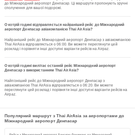
до Міжнародний аеропорт Денпасар. Ці маршрути пропонують зручні
сполучення для вашої подорожі.
О котрій годині відправляється найраніший рейс до Міжнародний
аеропорт Денпасар авіакомпанією Thai AirAsia?
Найраніший рейс до Міжнародний аеропорт Денпасар з авіакомпанією
Thai AirAsia відправляється о 06:00. Ви можете переглянути цей
розклад і порівняти інші доступні варіанти рейсів на Airpaz.
О котрій годині вилітає останній рейс Міжнародний аеропорт
Денпасар з використанням Thai AirAsia?
Найпізніший рейс до Міжнародний аеропорт Денпасар з
авіакомпанією Thai AirAsia відправляється о 06:20. Ви можете
переглянути цей розклад і порівняти інші доступні варіанти рейсів на
Airpaz.
Популярний маршрут з Thai AirAsia за аеропортами до
Міжнародний аеропорт Денпасар
Рейси з Міжнародний аеропорт Бангкок–Донмианг до Міжнародний