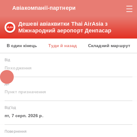
Авіакомпанії-партнери
Дешеві авіаквитки Thai AirAsia з
Міжнародний аеропорт Денпасар
В один кінець
Туди й назад
Складний маршрут
Від
Походження
До
Пункт призначення
Від'їзд
пт, 7 серп. 2026 р.
Повернення