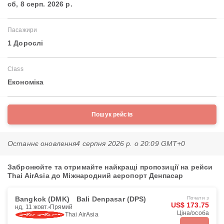
сб, 8 серп. 2026 р.
Пасажири
1 Дорослі
Class
Економіка
Пошук рейсів
Останнє оновлення
4 серпня 2026 р. о 20:09 GMT+0
Забронюйте та отримайте найкращі пропозиції на рейси
Thai AirAsia до Міжнародний аеропорт Денпасар
Bangkok (DMK)
Bali Denpasar (DPS)
Почати з
US$ 173.75
нд, 11 жовт.
Прямий
Ціна/особа
Thai AirAsia