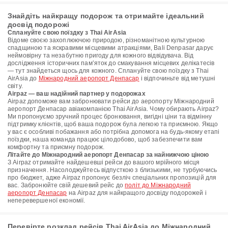
Знайдіть найкращу подорож та отримайте ідеальний
досвід подорожі
Сплануйте свою поїздку з Thai AirAsia
Відоме своєю захоплюючою природою, різноманітною культурною
спадщиною та яскравими місцевими атракціями, Bali Denpasar дарує
неймовірну та незабутню пригоду для кожного відвідувача. Від
дослідження історичних пам’яток до смакування місцевих делікатесів
— тут знайдеться щось для кожного. Сплануйте свою поїздку з Thai
AirAsia до
Міжнародний аеропорт Денпасар
і відпочиньте від метушні
світу.
Airpaz — ваш надійний партнер у подорожах
Airpaz допоможе вам забронювати рейси до аеропорту Міжнародний
аеропорт Денпасар авіакомпанією Thai AirAsia. Чому обирають Airpaz?
Ми пропонуємо зручний процес бронювання, вигідні ціни та відмінну
підтримку клієнтів, щоб ваша подорож була легкою та приємною. Якщо
у вас є особливі побажання або потрібна допомога на будь-якому етапі
поїздки, наша команда працює цілодобово, щоб забезпечити вам
комфортну та приємну подорож.
Літайте до Міжнародний аеропорт Денпасар за найнижчою ціною
З Airpaz отримайте найдешевші рейси до вашого мрійного місця
призначення. Насолоджуйтесь відпусткою з близькими, не турбуючись
про бюджет, адже Airpaz пропонує безліч спеціальних пропозицій для
вас. Забронюйте свій дешевий рейс до
політ до Міжнародний
аеропорт Денпасар
на Airpaz для найкращого досвіду подорожей і
неперевершеної економії.
Перевірте розклад рейсів Thai AirAsia до Міжнародний