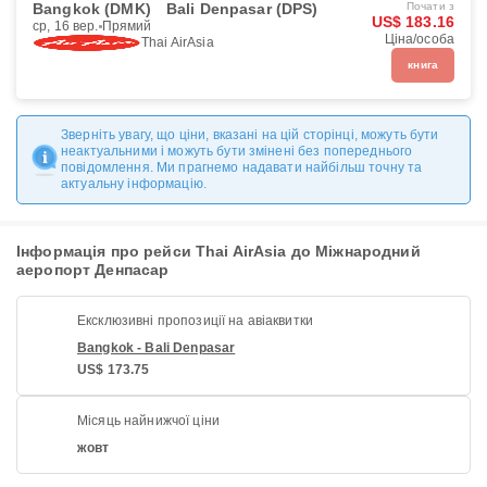
Bangkok (DMK)
Bali Denpasar (DPS)
Почати з
US$ 183.16
ср, 16 вер.
Прямий
Ціна/особа
Thai AirAsia
книга
Зверніть увагу, що ціни, вказані на цій сторінці, можуть бути
неактуальними і можуть бути змінені без попереднього
повідомлення. Ми прагнемо надавати найбільш точну та
актуальну інформацію.
Інформація про рейси Thai AirAsia до Міжнародний
аеропорт Денпасар
Ексклюзивні пропозиції на авіаквитки
Bangkok - Bali Denpasar
US$ 173.75
Місяць найнижчої ціни
жовт