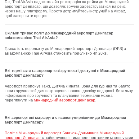
Так, Thai AirAsia надає онлайн-реєстрацію на рейси до Міжнародний
аеропорт Денпасар, що дозволяє зручно зареєструватися на рейс
через нашу платформу. Просто дотримуйтесь інструкцій на Airpaz,
щоб завершити процес.
Скільки триває політ до Міжнародний аеропорт Денпасар
авіакомпанією Thai AirAsia?
Тривалість перельоту до Міжнародний аеропорт Денпасар (DPS) з
авіакомпанією Thai AirAsia становить приблизно 4h 20хв.
Які термінали та аеропортові зручності доступні в Міжнародний
аеропорт Денпасар?
Аеропорт пропонує Таксі, Дитяча кімната, Зона для куріння та багато
інших зручностей для покращення вашого досвіду подорожі. Детальну
інформацію про зручності та планування терміналів можна
переглянути на
Міжнародний аеропорт Денпасар
.
Які аеропортові маршрути є найпопулярнішими до Міжнародний
аеропорт Денпасар?
політ з Міжнародний аеропорт Бангкок–Донмианг в Міжнародний
аеропорт Денпасар
є найпопулярнішими аеропортовими маршрутами