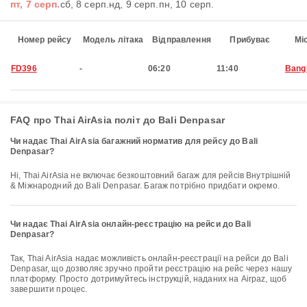
пт, 7 серп.
сб, 8 серп.
нд, 9 серп.
пн, 10 серп.
Номер рейсу
Модель літака
Відправлення
Прибуває
Мі
FD396
-
06:20
11:40
Bang
FAQ про Thai AirAsia політ до Bali Denpasar
Чи надає Thai AirAsia багажний норматив для рейсу до Bali
Denpasar?
Ні, Thai AirAsia не включає безкоштовний багаж для рейсів Внутрішній
& Міжнародний до Bali Denpasar. Багаж потрібно придбати окремо.
Чи надає Thai AirAsia онлайн-реєстрацію на рейси до Bali
Denpasar?
Так, Thai AirAsia надає можливість онлайн-реєстрації на рейси до Bali
Denpasar, що дозволяє зручно пройти реєстрацію на рейс через нашу
платформу. Просто дотримуйтесь інструкцій, наданих на Airpaz, щоб
завершити процес.