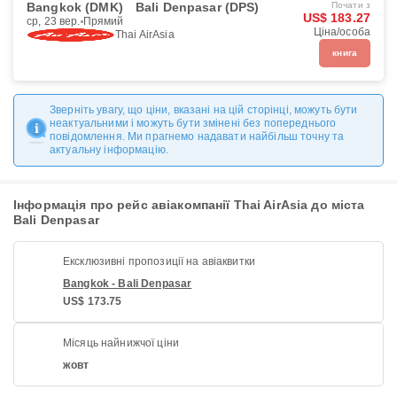
Bangkok (DMK)
Bali Denpasar (DPS)
Почати з
US$ 183.27
ср, 23 вер.
Прямий
Ціна/особа
Thai AirAsia
книга
Зверніть увагу, що ціни, вказані на цій сторінці, можуть бути
неактуальними і можуть бути змінені без попереднього
повідомлення. Ми прагнемо надавати найбільш точну та
актуальну інформацію.
Інформація про рейс авіакомпанії Thai AirAsia до міста
Bali Denpasar
Ексклюзивні пропозиції на авіаквитки
Bangkok - Bali Denpasar
US$ 173.75
Місяць найнижчої ціни
жовт