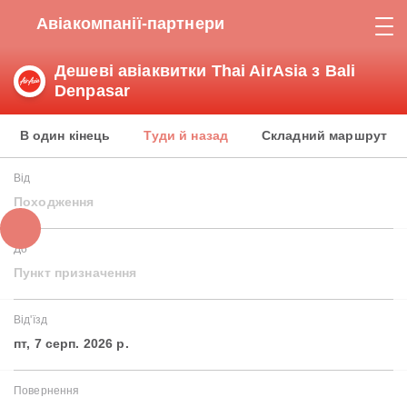
Авіакомпанії-партнери
Дешеві авіаквитки Thai AirAsia з Bali
Denpasar
В один кінець
Туди й назад
Складний маршрут
Від
Походження
До
Пункт призначення
Від'їзд
пт, 7 серп. 2026 р.
Повернення