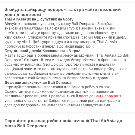
Знайдіть найкращу подорож та отримайте ідеальний
досвід подорожі
Thai AirAsia як ваш супутник на борту
Відчуйте захоплюючу природну красу Bali Denpasar. Зі своїми
знаковими пам'ятками та яскравими туристичними визначними
пам'ятками це місце пропонує ідеальне поєднання відпочинку та
хвилювання. Створюйте приємні спогади зі своїми близькими в цьому
чудовому місті. Щоб супроводжувати вашу подорож, Thai AirAsia
пропонує комфортний переліт до місця вашої мрії.
Бездоганний досвід бронювання з Airpaz
Маєте труднощі із бронюванням рейсу авіакомпанії Thai AirAsia до Bali
Denpasar? Скористайтеся Airpaz для безпроблемного бронювання в
будь-якому напрямку. З нашою допомогою ви можете додавати
спеціальні запити та налаштовувати свої потреби щодо рейсу – все в
одному додатку. Завдяки нашій цілодобовій підтримці клієнтів ви
забезпечите собі безпроблемну та безпроблемну подорож.
Дешевий авіаквиток до Bali Denpasar
Отримуйте спеціальні пропозиції для вашого рейсу з Airpaz.
Скористайтеся нашими ексклюзивними акціями, наповненими
вигідними пропозиціями, і розпочніть свій
політ до Bali Denpasar
з
упевненістю та легкістю! Забронюйте дешевий рейс з найкращим
досвідом подорожей та неперевершеними заощадженнями.
Перевірте розклад рейсів авіакомпанії Thai AirAsia до
міста Bali Denpasar