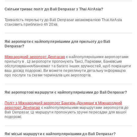
Скільки триває політ до Bali Denpasar з Thai AirAsia?
Тривалість перельоту до Bali Denpasar авіакомpanією Thai AirAsia
становить приблизно 4h 20хв.
Які аеропорти є найпопулярнішими для прильоту до Bali
Denpasar?
Міжнародний аеропорт Денпасар
є найпопулярнішими аеропортами
прильоту в . Ці аеропорти пропонують Таксі, Парковки, Банківське
обслуговування/банкомат та багато інших зручностей, щоб покращити
ваш досвід подорожі. Ви можете переглянути детальну інформацію
про послуги та схеми терміналів цих аеропортів.
Які аеропортові маршрути є найпопулярнішими до Bali Denpasar?
політ з Міжнародний аеропорт Бангкок–Донмианг в Міжнародний
аеропорт Денпасар
є найпопулярнішими маршрутами аеропортів до
Bali Denpasar. Ці маршрути пропонують зручні пересадки для вашої
подорожі.
Які міські маршрути є найпопулярнішими до Bali Denpasar?