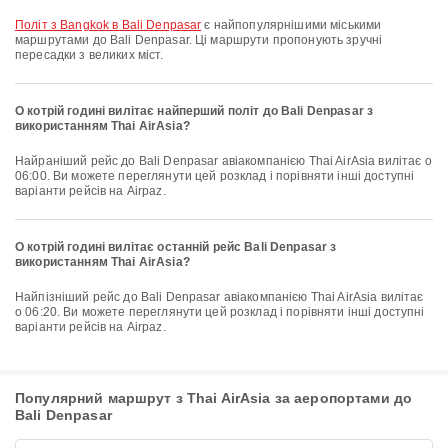
політ з Bangkok в Bali Denpasar
є найпопулярнішими міськими
маршрутами до Bali Denpasar. Ці маршрути пропонують зручні
пересадки з великих міст.
О котрій годині вилітає найперший політ до Bali Denpasar з
використанням Thai AirAsia?
Найраніший рейс до Bali Denpasar авіакомпанією Thai AirAsia вилітає о
06:00. Ви можете переглянути цей розклад і порівняти інші доступні
варіанти рейсів на Airpaz.
О котрій годині вилітає останній рейс Bali Denpasar з
використанням Thai AirAsia?
Найпізніший рейс до Bali Denpasar авіакомпанією Thai AirAsia вилітає
о 06:20. Ви можете переглянути цей розклад і порівняти інші доступні
варіанти рейсів на Airpaz.
Популярний маршрут з Thai AirAsia за аеропортами до
Bali Denpasar