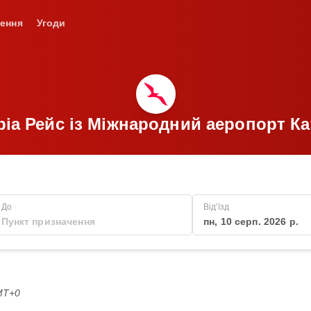
ення
Угоди
abia Рейс із Міжнародний аеропорт К
До
Від'їзд
пн, 10 серп. 2026 р.
GMT+0