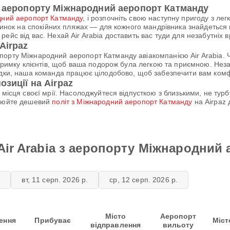
 з аеропорту Міжнародний аеропорт Катманду
ний аеропорт Катманду
, і розпочніть свою наступну пригоду з лег
починок на спокійних пляжах — для кожного мандрівника знайдетьс
ейс від вас. Нехай Air Arabia доставить вас туди для незабутніх 
Airpaz
порту Міжнародний аеропорт Катманду авіакомпанією Air Arabia.
дтримку клієнтів, щоб ваша подорож була легкою та приємною. Нез
їздки, наша команда працює цілодобово, щоб забезпечити вам ком
озиції на Airpaz
 місця своєї мрії. Насолоджуйтеся відпусткою з близькими, не ту
онюйте дешевий
політ з Міжнародний аеропорт Катманду
на Airpaz 
Air Arabia з аеропорту Міжнародний
.
вт, 11 серп. 2026 р.
ср, 12 серп. 2026 р.
Місто
Аеропорт
ення
Прибуває
Міст
відправлення
вильоту