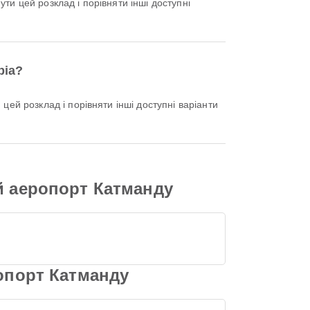
bia?
й аеропорт Катманду
ропорт Катманду