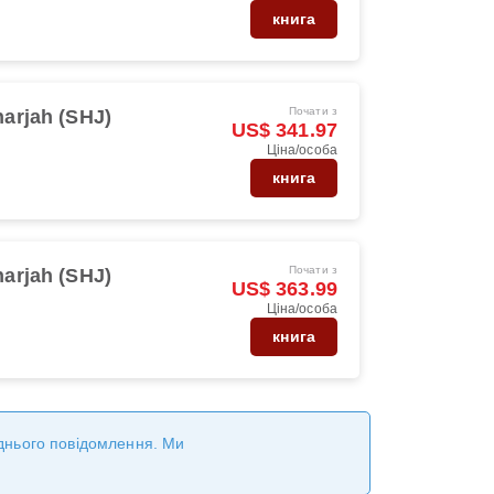
книга
Почати з
arjah (SHJ)
US$ 341.97
Ціна/особа
книга
Почати з
arjah (SHJ)
US$ 363.99
Ціна/особа
книга
реднього повідомлення. Ми