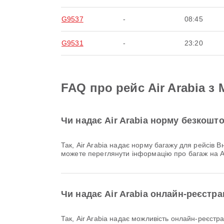
G9537
-
08:45
G9531
-
23:20
FAQ про рейс Air Arabia 
Чи надає Air Arabia норму безкошт
Так, Air Arabia надає норму багажу для рейсів Внутрішній & Міжнародний з Міжнародний аеропорт Катманду. Деталі залежать від типу квитка та напрямку. Ви
можете переглянути інформацію про багаж на A
Чи надає Air Arabia онлайн-реєстр
Так, Air Arabia надає можливість онлайн-реєстрації на рейси з Міжнародний аеропорт Катманду, що дозволяє зручно пройти реєстрацію на рейс через нашу