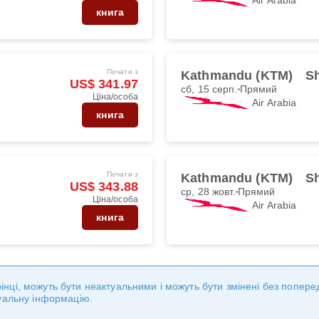
книга
Почати з
Kathmandu (KTM)
Sh
US$ 341.97
сб, 15 серп.
Прямий
Ціна/особа
Air Arabia
книга
Почати з
Kathmandu (KTM)
Sh
US$ 343.88
ср, 28 жовт.
Прямий
Ціна/особа
Air Arabia
книга
торінці, можуть бути неактуальними і можуть бути змінені без попе
уальну інформацію.