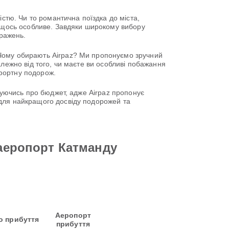
кістю. Чи то романтична поїздка до міста,
я щось особливе. Завдяки широкому вибору
вражень.
 Чому обирають Airpaz? Ми пропонуємо зручний
алежно від того, чи маєте ви особливі побажання
фортну подорож.
рбуючись про бюджет, адже Airpaz пропонує
для найкращого досвіду подорожей та
 аеропорт Катманду
Аеропорт
о прибуття
прибуття