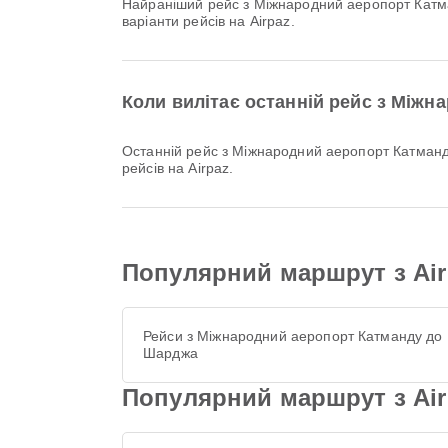
Найраніший рейс з Міжнародний аеропорт Катманду авіакомпанією Air Arabia вилітає о 08:45. Ви можете переглянути цей розклад і порівняти інші доступні
варіанти рейсів на Airpaz.
Коли вилітає останній рейс з Міжн
Останній рейс з Міжнародний аеропорт Катманду авіакомпанією Air Arabia вилітає о 23:45. Ви можете переглянути цей розклад і порівняти інші доступні варіанти
рейсів на Airpaz.
Популярний маршрут з Air
Рейси з Міжнародний аеропорт Катманду до
Шарджа
Популярний маршрут з Air