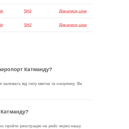
ah
SHJ
Дізнатися ціни
ah
SHJ
Дізнатися ціни
 аеропорт Катманду?
т Катманду?