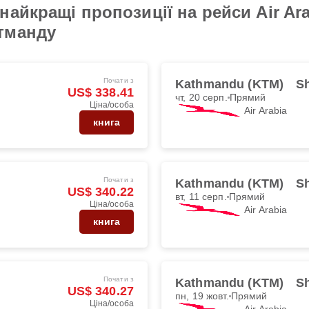
айкращі пропозиції на рейси Air Ara
тманду
Почати з
Kathmandu (KTM)
Sh
US$ 338.41
чт, 20 серп.
Прямий
Ціна/особа
Air Arabia
книга
Почати з
Kathmandu (KTM)
Sh
US$ 340.22
вт, 11 серп.
Прямий
Ціна/особа
Air Arabia
книга
Почати з
Kathmandu (KTM)
Sh
US$ 340.27
пн, 19 жовт.
Прямий
Ціна/особа
Air Arabia