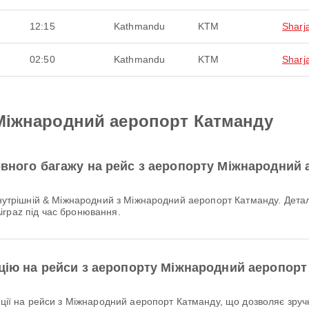
12:15
Kathmandu
KTM
Sharj
02:50
Kathmandu
KTM
Sharj
з Міжнародний аеропорт Катманду
овного багажу на рейс з аеропорту Міжнародний
irpaz під час бронювання.
ацію на рейси з аеропорту Міжнародний аеропор