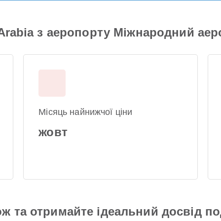
 Arabia з аеропорту Міжнародний ае
Місяць найнижчої ціни
жовт
ж та отримайте ідеальний досвід п