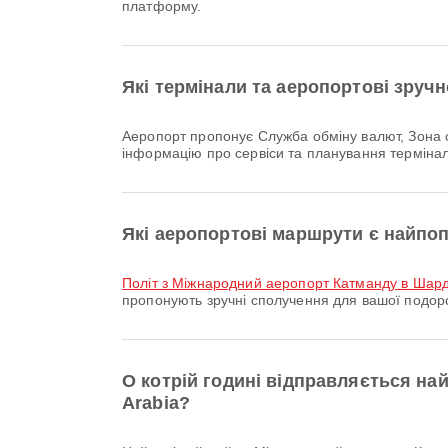
платформу.
Які термінали та аеропортові зруч
Аеропорт пропонує Служба обміну валют, Зона очікування, Клініка та аптеки та багато інших зручностей для покращення вашого досвіду подорожі. Детальну
інформацію про сервіси та планування терміна
Які аеропортові маршрути є найпо
політ з Міжнародний аеропорт Катманду в Шар
пропонують зручні сполучення для вашої подор
О котрій годині відправляється на
Arabia?