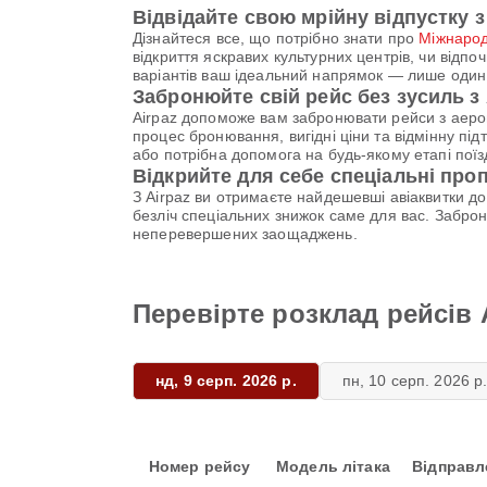
Відвідайте свою мрійну відпустку
Дізнайтеся все, що потрібно знати про
Міжнарод
відкриття яскравих культурних центрів, чи від
варіантів ваш ідеальний напрямок — лише один р
Забронюйте свій рейс без зусиль з 
Airpaz допоможе вам забронювати рейси з аеро
процес бронювання, вигідні ціни та відмінну пі
або потрібна допомога на будь-якому етапі по
Відкрийте для себе спеціальні проп
З Airpaz ви отримаєте найдешевші авіаквитки до
безліч спеціальних знижок саме для вас. Забр
неперевершених заощаджень.
Перевірте розклад рейсів 
нд, 9 серп. 2026 р.
пн, 10 серп. 2026 р
Номер рейсу
Модель літака
Відправл