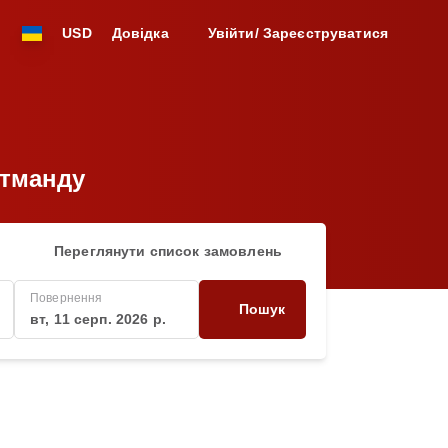
USD
Довідка
Увійти/ Зареєструватися
атманду
Переглянути список замовлень
Повернення
Пошук
вт, 11 серп. 2026 р.