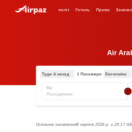
політ
Готель
Промо
Замовл
Air Ar
Туди й назад
1 Пасажири
Економіка
Від
Останнє оновлення
8 серпня 2026 р. о 20:17 