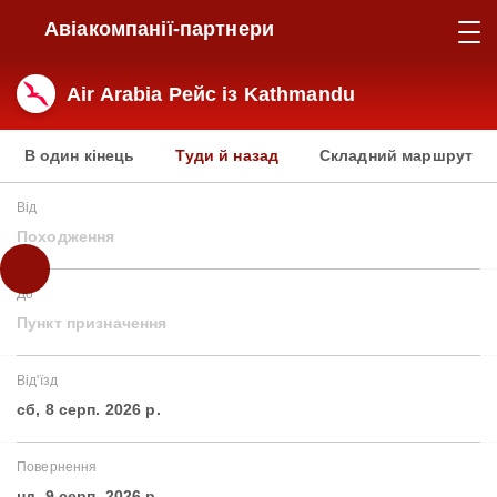
Авіакомпанії-партнери
Air Arabia Рейс із Kathmandu
В один кінець
Туди й назад
Складний маршрут
Від
Походження
До
Пункт призначення
Від'їзд
сб, 8 серп. 2026 р.
Повернення
нд, 9 серп. 2026 р.