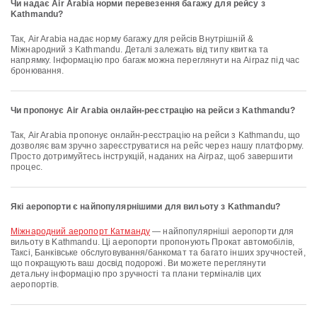
Чи надає Air Arabia норми перевезення багажу для рейсу з
Kathmandu?
Так, Air Arabia надає норму багажу для рейсів Внутрішній &
Міжнародний з Kathmandu. Деталі залежать від типу квитка та
напрямку. Інформацію про багаж можна переглянути на Airpaz під час
бронювання.
Чи пропонує Air Arabia онлайн-реєстрацію на рейси з Kathmandu?
Так, Air Arabia пропонує онлайн-реєстрацію на рейси з Kathmandu, що
дозволяє вам зручно зареєструватися на рейс через нашу платформу.
Просто дотримуйтесь інструкцій, наданих на Airpaz, щоб завершити
процес.
Які аеропорти є найпопулярнішими для вильоту з Kathmandu?
Міжнародний аеропорт Катманду
— найпопулярніші аеропорти для
вильоту в Kathmandu. Ці аеропорти пропонують Прокат автомобілів,
Таксі, Банківське обслуговування/банкомат та багато інших зручностей,
що покращують ваш досвід подорожі. Ви можете переглянути
детальну інформацію про зручності та плани терміналів цих
аеропортів.