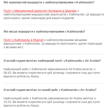
Які аеропортові маршрути є найпопулярнішими з Kathmandu?
політ з Міжнародний аеропорт Катманду в Шарджа
є
найпопулярнішими маршрутами аеропортів з Kathmandu. Ці маршрути
пропонують зручні пересадки для вашої подорожі.
Які міські маршрути є найпопулярнішими з Kathmandu?
політ з Kathmandu в Sharjah
є найпопулярнішими міськими
маршрутами з Kathmandu. Ці маршрути пропонують зручні пересадки
з великих міст.
О котрій годині вилітає найперший політ з Kathmandu з Air Arabia?
Найраніший рейс з Kathmandu авіакомпанією Air Arabia вилітає о
08:45. Ви можете переглянути цей розклад і порівняти інші доступні
варіанти рейсів на Airpaz.
О котрій годині вилітає останній рейс з Kathmandu з Air Arabia?
Найпізніший рейс з Kathmandu авіакомпанією Air Arabia вилітає о
23:20. Ви можете переглянути цей розклад і порівняти інші доступні
варіанти рейсів на Airpaz.