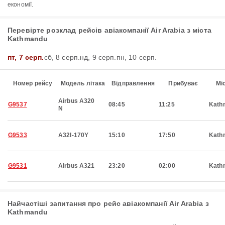
економії.
Перевірте розклад рейсів авіакомпанії Air Arabia з міста
Kathmandu
пт, 7 серп.
сб, 8 серп.
нд, 9 серп.
пн, 10 серп.
Номер рейсу
Модель літака
Відправлення
Прибуває
Мі
Airbus A320
G9537
08:45
11:25
Kath
N
G9533
A32I-170Y
15:10
17:50
Kath
G9531
Airbus A321
23:20
02:00
Kath
Найчастіші запитання про рейс авіакомпанії Air Arabia з
Kathmandu