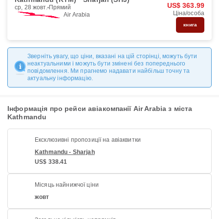
US$ 363.99
ср, 28 жовт.
Прямий
Ціна/особа
Air Arabia
книга
Зверніть увагу, що ціни, вказані на цій сторінці, можуть бути
неактуальними і можуть бути змінені без попереднього
повідомлення. Ми прагнемо надавати найбільш точну та
актуальну інформацію.
Інформація про рейси авіакомпанії Air Arabia з міста
Kathmandu
Ексклюзивні пропозиції на авіаквитки
Kathmandu - Sharjah
US$ 338.41
Місяць найнижчої ціни
жовт