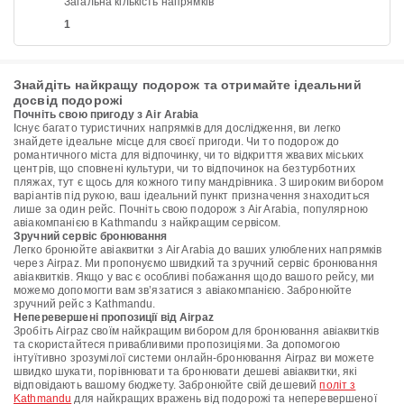
Загальна кількість напрямків
1
Знайдіть найкращу подорож та отримайте ідеальний
досвід подорожі
Почніть свою пригоду з Air Arabia
Існує багато туристичних напрямків для дослідження, ви легко
знайдете ідеальне місце для своєї пригоди. Чи то подорож до
романтичного міста для відпочинку, чи то відкриття жвавих міських
центрів, що сповнені культури, чи то відпочинок на безтурботних
пляжах, тут є щось для кожного типу мандрівника. З широким вибором
варіантів під рукою, ваш ідеальний пункт призначення знаходиться
лише за один рейс. Почніть свою подорож з Air Arabia, популярною
авіакомпанією в Kathmandu з найкращим сервісом.
Зручний сервіс бронювання
Легко бронюйте авіаквитки з Air Arabia до ваших улюблених напрямків
через Airpaz. Ми пропонуємо швидкий та зручний сервіс бронювання
авіаквитків. Якщо у вас є особливі побажання щодо вашого рейсу, ми
можемо допомогти вам зв’язатися з авіакомпанією. Забронюйте
зручний рейс з Kathmandu.
Неперевершені пропозиції від Airpaz
Зробіть Airpaz своїм найкращим вибором для бронювання авіаквитків
та скористайтеся привабливими пропозиціями. За допомогою
інтуїтивно зрозумілої системи онлайн-бронювання Airpaz ви можете
швидко шукати, порівнювати та бронювати дешеві авіаквитки, які
відповідають вашому бюджету. Забронюйте свій дешевий
політ з
Kathmandu
для найкращих вражень від подорожі та неперевершеної