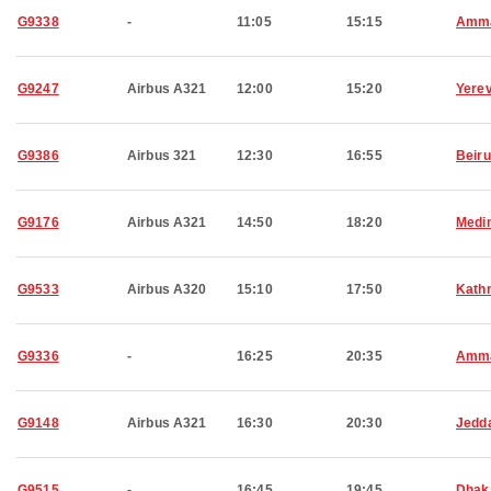
G9338
-
11:05
15:15
Amm
G9247
Airbus A321
12:00
15:20
Yere
G9386
Airbus 321
12:30
16:55
Beiru
G9176
Airbus A321
14:50
18:20
Medi
G9533
Airbus A320
15:10
17:50
Kath
G9336
-
16:25
20:35
Amm
G9148
Airbus A321
16:30
20:30
Jedd
G9515
-
16:45
19:45
Dhak