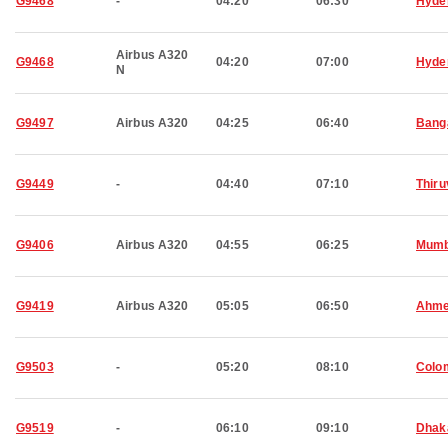
G9468
-
04:20
06:30
Hyde
Airbus A320
G9468
04:20
07:00
Hyde
N
G9497
Airbus A320
04:25
06:40
Bang
G9449
-
04:40
07:10
Thir
G9406
Airbus A320
04:55
06:25
Mumb
G9419
Airbus A320
05:05
06:50
Ahme
G9503
-
05:20
08:10
Colo
G9519
-
06:10
09:10
Dhak