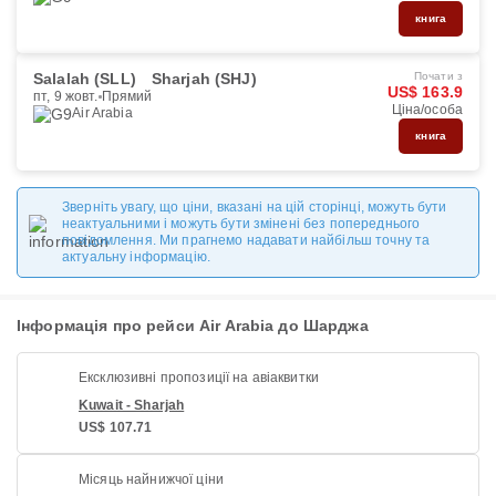
книга
Salalah (SLL)
Sharjah (SHJ)
Почати з
US$ 163.9
пт, 9 жовт.
Прямий
Ціна/особа
Air Arabia
книга
Зверніть увагу, що ціни, вказані на цій сторінці, можуть бути
неактуальними і можуть бути змінені без попереднього
повідомлення. Ми прагнемо надавати найбільш точну та
актуальну інформацію.
Інформація про рейси Air Arabia до Шарджа
Ексклюзивні пропозиції на авіаквитки
Kuwait - Sharjah
US$ 107.71
Місяць найнижчої ціни