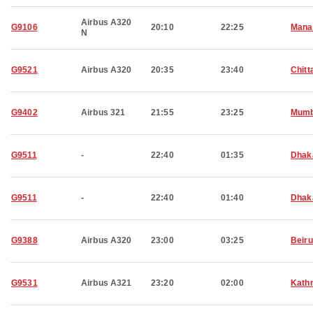
Airbus A320
G9106
20:10
22:25
Man
N
G9521
Airbus A320
20:35
23:40
Chitt
G9402
Airbus 321
21:55
23:25
Mumb
G9511
-
22:40
01:35
Dhak
G9511
-
22:40
01:40
Dhak
G9388
Airbus A320
23:00
03:25
Beiru
G9531
Airbus A321
23:20
02:00
Kath