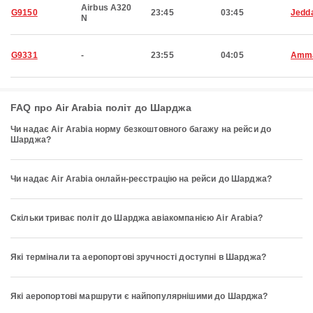
Airbus A320
G9150
23:45
03:45
Jedd
N
G9331
-
23:55
04:05
Amm
FAQ про Air Arabia політ до Шарджа
Чи надає Air Arabia норму безкоштовного багажу на рейси до
Шарджа?
Чи надає Air Arabia онлайн-реєстрацію на рейси до Шарджа?
Скільки триває політ до Шарджа авіакомпанією Air Arabia?
Які термінали та аеропортові зручності доступні в Шарджа?
Які аеропортові маршрути є найпопулярнішими до Шарджа?