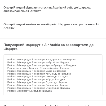
О котрій годині відправляється найраніший рейс до Шарджа
авіакомпанією Air Arabia?
О котрій годині вилітає останній рейс Шарджа з використанням Air
Arabia?
Популярний маршрут з Air Arabia за аеропортами до
Шарджа
Рейси з Міжнародний аеропорт Бандаранаїке до Шарджа
Рейси з Міжнародний аеропорт Найробі до Шарджа
Рейси з Міжнародний аеропорт Куала-Лумпур до Шарджа
Рейси з аеропорт Бангкок–Суварнабхумі до Шарджа
Рейси з Міжнародний аеропорт Дакка до Шарджа
Рейси з Міжнародний аеропорт Катманду до Шарджа
Рейси з Міжнародний аеропорт Амман до Шарджа
Рейси з Міжнародний аеропорт Каїр до Шарджа
Рейси з Міжнародний аеропорт Пхукет до Шарджа
Рейси з Міжнародний аеропорт Єреван до Шарджа
Рейси з Міжнародний аеропорт Стамбул до Шарджа
Рейси з Аеропорт Багдад до Шарджа