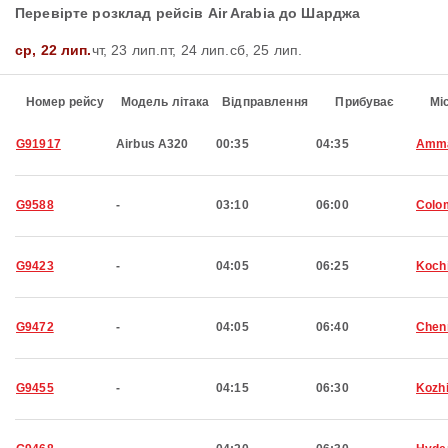
Перевірте розклад рейсів Air Arabia до Шарджа
ср, 22 лип.
чт, 23 лип.
пт, 24 лип.
сб, 25 лип.
Номер рейсу
Модель літака
Відправлення
Прибуває
Мі
G91917
Airbus A320
00:35
04:35
Amm
G9588
-
03:10
06:00
Colo
G9423
-
04:05
06:25
Koch
G9472
-
04:05
06:40
Chen
G9455
-
04:15
06:30
Kozh