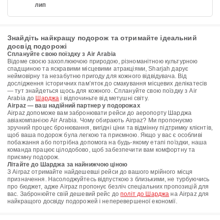
лип
Знайдіть найкращу подорож та отримайте ідеальний
досвід подорожі
Сплануйте свою поїздку з Air Arabia
Відоме своєю захоплюючою природою, різноманітною культурною
спадщиною та яскравими місцевими атракціями, Sharjah дарує
неймовірну та незабутню пригоду для кожного відвідувача. Від
дослідження історичних пам’яток до смакування місцевих делікатесів
— тут знайдеться щось для кожного. Сплануйте свою поїздку з Air
Arabia до
Шарджа
і відпочиньте від метушні світу.
Airpaz — ваш надійний партнер у подорожах
Airpaz допоможе вам забронювати рейси до аеропорту Шарджа
авіакомпанією Air Arabia. Чому обирають Airpaz? Ми пропонуємо
зручний процес бронювання, вигідні ціни та відмінну підтримку клієнтів,
щоб ваша подорож була легкою та приємною. Якщо у вас є особливі
побажання або потрібна допомога на будь-якому етапі поїздки, наша
команда працює цілодобово, щоб забезпечити вам комфортну та
приємну подорож.
Літайте до Шарджа за найнижчою ціною
З Airpaz отримайте найдешевші рейси до вашого мрійного місця
призначення. Насолоджуйтесь відпусткою з близькими, не турбуючись
про бюджет, адже Airpaz пропонує безліч спеціальних пропозицій для
вас. Забронюйте свій дешевий рейс до
політ до Шарджа
на Airpaz для
найкращого досвіду подорожей і неперевершеної економії.