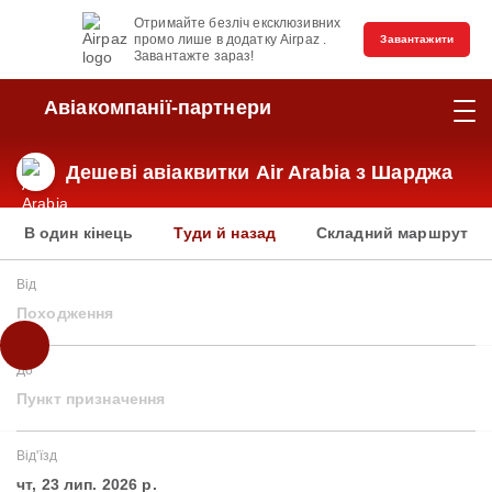
Отримайте безліч ексклюзивних
промо лише в додатку Airpaz .
Завантажити
Завантажте зараз!
Авіакомпанії-партнери
Дешеві авіаквитки Air Arabia з Шарджа
В один кінець
Туди й назад
Складний маршрут
Від
Походження
До
Пункт призначення
Від'їзд
чт, 23 лип. 2026 р.