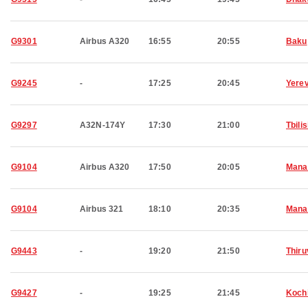
G9301
Airbus A320
16:55
20:55
Baku
G9245
-
17:25
20:45
Yere
G9297
A32N-174Y
17:30
21:00
Tbilis
G9104
Airbus A320
17:50
20:05
Man
G9104
Airbus 321
18:10
20:35
Man
G9443
-
19:20
21:50
Thir
G9427
-
19:25
21:45
Koch