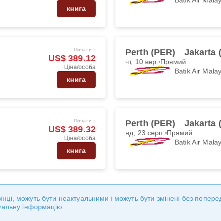
книга
Почати з
Perth (PER)
Jakarta
US$ 389.12
чт, 10 вер.
Прямий
Ціна/особа
Batik Air Mala
книга
Почати з
Perth (PER)
Jakarta
US$ 389.32
нд, 23 серп.
Прямий
Ціна/особа
Batik Air Mala
книга
торінці, можуть бути неактуальними і можуть бути змінені без попе
уальну інформацію.