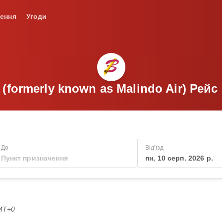
ення
Угоди
a (formerly known as Malindo Air) Рейс 
До
Від'їзд
пн, 10 серп. 2026 р.
GMT+0