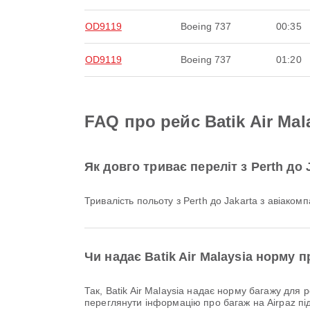
OD9119
Boeing 737
00:35
OD9119
Boeing 737
01:20
FAQ про рейс Batik Air Mala
Як довго триває переліт з Perth до 
Тривалість польоту з Perth до Jakarta з авіаком
Чи надає Batik Air Malaysia норму п
Так, Batik Air Malaysia надає норму багажу для рейсів Внутрішній & Міжнародний з Perth до Jakarta. Деталі залежать від типу квитка та напрямку. Ви можете
переглянути інформацію про багаж на Airpaz пі