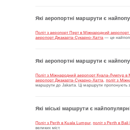
Які аеропортні маршрути є найпоп
політ з аеропорт Перт в Міжнародний аеропор
аеропорт Джакарта-Сукарно-Хатта
— це найпопу
Які аеропортні маршрути є найпоп
політ з Міжнародний аеропорт Куала-Лумпур в
аеропорт Джакарта-Сукарно-Хатта
,
політ з Між
маршрути до Jakarta. Ці маршрути пропонують з
Які міські маршрути є найпопулярн
політ з Perth в Kuala Lumpur
,
політ з Perth в Bal
великих міст.