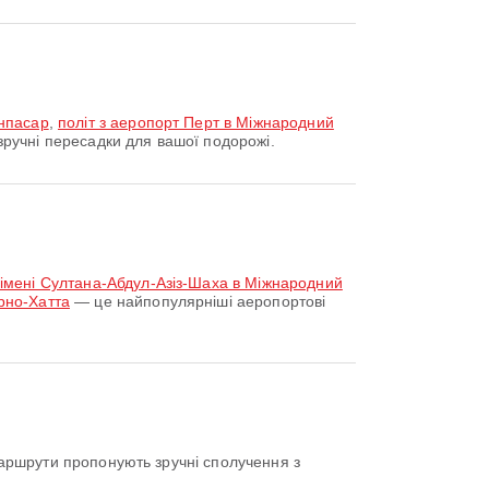
енпасар
,
політ з аеропорт Перт в Міжнародний
ручні пересадки для вашої подорожі.
 імені Султана-Абдул-Азіз-Шаха в Міжнародний
рно-Хатта
— це найпопулярніші аеропортові
аршрути пропонують зручні сполучення з