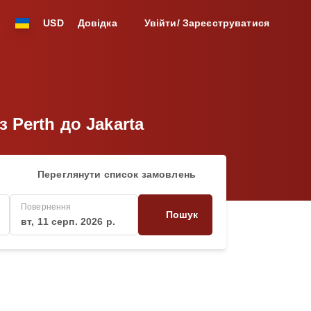
USD
Довідка
Увійти/ Зареєструватися
з Perth до Jakarta
Переглянути список замовлень
Повернення
Пошук
вт, 11 серп. 2026 р.