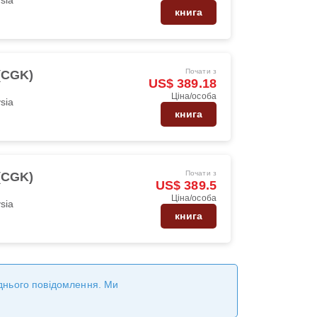
книга
Почати з
 (CGK)
US$ 389.18
Ціна/особа
ysia
книга
Почати з
 (CGK)
US$ 389.5
Ціна/особа
ysia
книга
реднього повідомлення. Ми