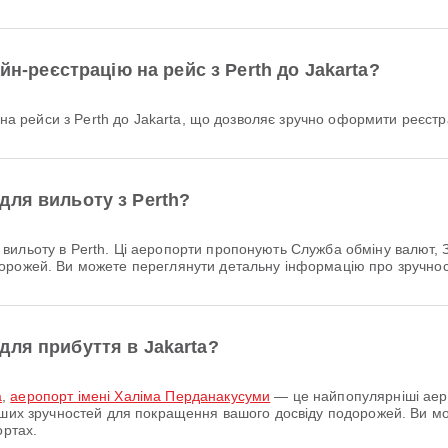
йн-реєстрацію на рейс з Perth до Jakarta?
ію на рейси з Perth до Jakarta, що дозволяє зручно оформити реєс
для вильоту з Perth?
ильоту в Perth. Ці аеропорти пропонують Служба обміну валют, З
орожей. Ви можете переглянути детальну інформацію про зручност
для прибуття в Jakarta?
а
,
аеропорт імені Халіма Перданакусуми
— це найпопулярніші аеро
інших зручностей для покращення вашого досвіду подорожей. Ви 
ортах.