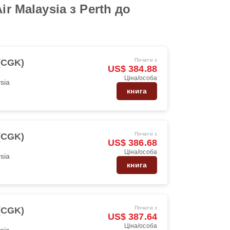
r Malaysia з Perth до
Почати з
 (CGK)
US$ 384.88
Ціна/особа
ysia
книга
Почати з
 (CGK)
US$ 386.68
Ціна/особа
ysia
книга
Почати з
 (CGK)
US$ 387.64
Ціна/особа
ysia