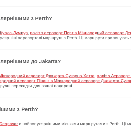
улярнішими з Perth?
т Куала-Лумпур
,
політ з аеропорт Перт в Міжнародний аеропорт Д
лярніші аеропортові маршрути з Perth. Ці маршрути пропонують з
улярнішими до Jakarta?
 Міжнародний аеропорт Джакарта-Сукарно-Хатта
,
політ з Аеропорт
народний аеропорт Пінанг в Міжнародний аеропорт Джакарта-Сука
ручні пересадки для вашої подорожі.
ішими з Perth?
i Denpasar
є найпопулярнішими міськими маршрутами з Perth. Ці м