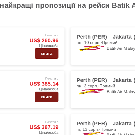
айкращі пропозиції на рейси Batik Ai
Почати з
Perth (PER)
Jakarta
US$ 260.96
пн, 10 серп.
Прямий
Ціна/особа
Batik Air Mala
книга
Почати з
Perth (PER)
Jakarta
US$ 385.14
пн, 3 серп.
Прямий
Ціна/особа
Batik Air Mala
книга
Почати з
Perth (PER)
Jakarta
US$ 387.19
чт, 13 серп.
Прямий
Ціна/особа
Batik Air Mala