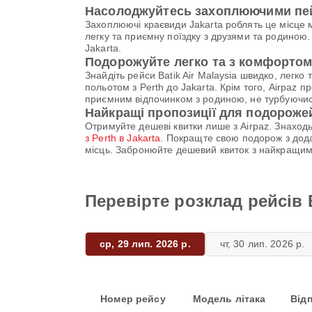
Насолоджуйтесь захоплюючими пей
Захоплюючі краєвиди Jakarta роблять це місце
легку та приємну поїздку з друзями та родиною. 
Jakarta.
Подорожуйте легко та з комфортом 
Знайдіть рейси Batik Air Malaysia швидко, легк
польотом з Perth до Jakarta. Крім того, Airpaz
приємним відпочинком з родиною, не турбуючис
Найкращі пропозиції для подорожей
Отримуйте дешеві квитки лише з Airpaz. Знаходь
з Perth в Jakarta
. Покращте свою подорож з дод
місць. Забронюйте дешевий квиток з найкращи
Перевірте розклад рейсів Ba
ср, 29 лип. 2026 р.
чт, 30 лип. 2026 р.
Номер рейсу
Модель літака
Від