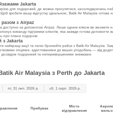
зажами Jakarta
 мрією для подорожей, де можна прогулятися, насолоджуючись п
Щоб зробити вашу відпустку ідеальною, Batik Air Malaysia готова н
разом з Airpaz
о та доступно за допомогою Airpaz. Лише одним кліком ви зможете
 пропонує команду підтримки клієнтів, яка завжди готова допомогт
ь про плани подорожі.
 з Jakarta
те найкращі акції та легко бронюйте рейси з Batik Air Malaysia. 
атковими опціями, адаптованими до ваших уподобань — від додатк
м досвідом подорожей та неперевершеними знижками.
tik Air Malaysia з Perth до Jakarta
пт, 31 лип. 2026 р.
сб, 1 серп. 2026 р.
Місто
Аероп
правлення
Прибуває
відправлення
вильо