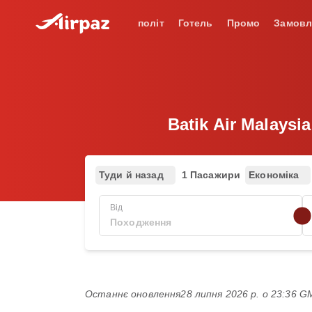
політ
Готель
Промо
Замовл
Batik Air Malaysi
Туди й назад
1 Пасажири
Економіка
Від
Останнє оновлення
28 липня 2026 р. о 23:36 