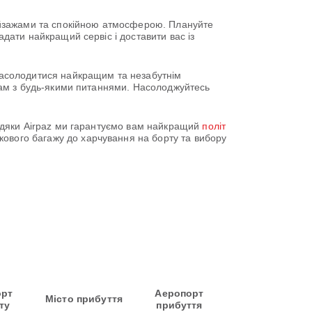
ейзажами та спокійною атмосферою. Плануйте
адати найкращий сервіс і доставити вас із
 насолодитися найкращим та незабутнім
и вам з будь-якими питаннями. Насолоджуйтесь
Завдяки Airpaz ми гарантуємо вам найкращий
політ
ового багажу до харчування на борту та вибору
орт
Аеропорт
Місто прибуття
ту
прибуття