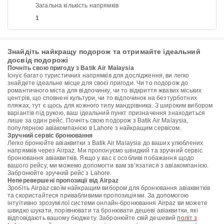
Загальна кількість напрямків
1
Знайдіть найкращу подорож та отримайте ідеальний
досвід подорожі
Почніть свою пригоду з Batik Air Malaysia
Існує багато туристичних напрямків для дослідження, ви легко
знайдете ідеальне місце для своєї пригоди. Чи то подорож до
романтичного міста для відпочинку, чи то відкриття жвавих міських
центрів, що сповнені культури, чи то відпочинок на безтурботних
пляжах, тут є щось для кожного типу мандрівника. З широким вибором
варіантів під рукою, ваш ідеальний пункт призначення знаходиться
лише за один рейс. Почніть свою подорож з Batik Air Malaysia,
популярною авіакомпанією в Lahore з найкращим сервісом.
Зручний сервіс бронювання
Легко бронюйте авіаквитки з Batik Air Malaysia до ваших улюблених
напрямків через Airpaz. Ми пропонуємо швидкий та зручний сервіс
бронювання авіаквитків. Якщо у вас є особливі побажання щодо
вашого рейсу, ми можемо допомогти вам зв’язатися з авіакомпанією.
Забронюйте зручний рейс з Lahore.
Неперевершені пропозиції від Airpaz
Зробіть Airpaz своїм найкращим вибором для бронювання авіаквитків
та скористайтеся привабливими пропозиціями. За допомогою
інтуїтивно зрозумілої системи онлайн-бронювання Airpaz ви можете
швидко шукати, порівнювати та бронювати дешеві авіаквитки, які
відповідають вашому бюджету. Забронюйте свій дешевий
політ з