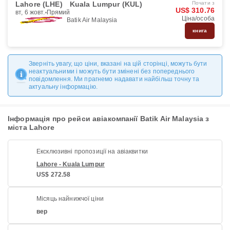
Lahore (LHE)
Kuala Lumpur (KUL)
Почати з
US$ 310.76
вт, 6 жовт.
Прямий
Ціна/особа
Batik Air Malaysia
книга
Зверніть увагу, що ціни, вказані на цій сторінці, можуть бути
неактуальними і можуть бути змінені без попереднього
повідомлення. Ми прагнемо надавати найбільш точну та
актуальну інформацію.
Інформація про рейси авіакомпанії Batik Air Malaysia з
міста Lahore
Ексклюзивні пропозиції на авіаквитки
Lahore - Kuala Lumpur
US$ 272.58
Місяць найнижчої ціни
вер