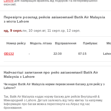
Lahore
для найкращих вражень від подорожі та неперевершеної
економії.
Перевірте розклад рейсів авіакомпанії Batik Air Malaysia
з міста Lahore
нд, 9 серп.
пн, 10 серп.
вт, 11 серп.
ср, 12 серп.
Номер рейсу
Модель літака
Відправлення
Прибуває
Мі
OD132
-
22:30
07:15
Laho
Найчастіші запитання про рейс авіакомпанії Batik Air
Malaysia з Lahore
Чи надає Batik Air Malaysia норми перевезення багажу для рейсу з
Lahore?
Так, Batik Air Malaysia надає норму багажу для рейсів Внутрішній &
Міжнародний з Lahore. Деталі залежать від типу квитка та напрямку.
Інформацію про багаж можна переглянути на Airpaz під час
бронювання.