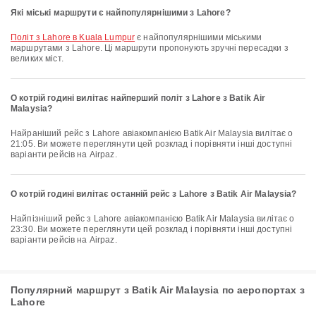
Які міські маршрути є найпопулярнішими з Lahore?
політ з Lahore в Kuala Lumpur
є найпопулярнішими міськими
маршрутами з Lahore. Ці маршрути пропонують зручні пересадки з
великих міст.
О котрій годині вилітає найперший політ з Lahore з Batik Air
Malaysia?
Найраніший рейс з Lahore авіакомпанією Batik Air Malaysia вилітає о
21:05. Ви можете переглянути цей розклад і порівняти інші доступні
варіанти рейсів на Airpaz.
О котрій годині вилітає останній рейс з Lahore з Batik Air Malaysia?
Найпізніший рейс з Lahore авіакомпанією Batik Air Malaysia вилітає о
23:30. Ви можете переглянути цей розклад і порівняти інші доступні
варіанти рейсів на Airpaz.
Популярний маршрут з Batik Air Malaysia по аеропортах з
Lahore