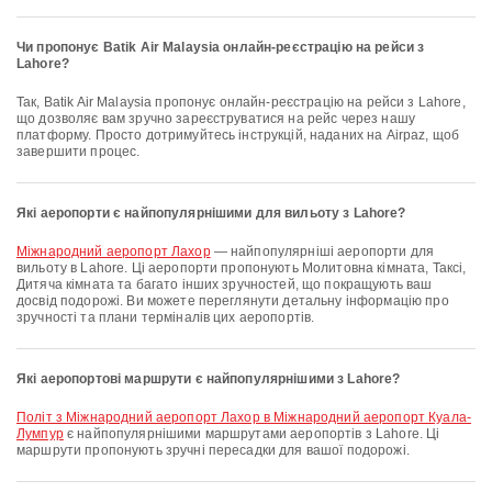
Чи пропонує Batik Air Malaysia онлайн-реєстрацію на рейси з
Lahore?
Так, Batik Air Malaysia пропонує онлайн-реєстрацію на рейси з Lahore,
що дозволяє вам зручно зареєструватися на рейс через нашу
платформу. Просто дотримуйтесь інструкцій, наданих на Airpaz, щоб
завершити процес.
Які аеропорти є найпопулярнішими для вильоту з Lahore?
Міжнародний аеропорт Лахор
— найпопулярніші аеропорти для
вильоту в Lahore. Ці аеропорти пропонують Молитовна кімната, Таксі,
Дитяча кімната та багато інших зручностей, що покращують ваш
досвід подорожі. Ви можете переглянути детальну інформацію про
зручності та плани терміналів цих аеропортів.
Які аеропортові маршрути є найпопулярнішими з Lahore?
політ з Міжнародний аеропорт Лахор в Міжнародний аеропорт Куала-
Лумпур
є найпопулярнішими маршрутами аеропортів з Lahore. Ці
маршрути пропонують зручні пересадки для вашої подорожі.