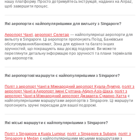
нашу платформу. Просто дотримуйтесь інструкцій, наданих на Airpaz,
щоб завершити процес.
Які аеропорти є найпопулярнішими для вильоту з Singapore?
аеропорт Чангі
,
аеропорт Селетар
— найпопулярніші аеропорти для
вильоту в Singapore. Ці аеропорти пропонують Поїзд, Банківське
обслуговування/банкомат, Зона для куріння та багато інших
зручностей, що покращують ваш досвід подорожі. Ви можете
переглянути детальну інформацію про зручності та плани терміналів
цих аеропортів.
Які аеропортові маршрути є найпопулярнішими з Singapore?
політ з аеропорт Чангі в Міжнародний аеропорт Куала-Лумпур
,
політ з
аеропорт Чангі в Аеропорт імені Султана-Абдул-Азіз-Шаха
,
політ з
аеропорт Чангі в Міжнародний аеропорт Джакарта-Сукарно-Хатта
є
найпопулярнішими маршрутами аеропортів з Singapore. Ці маршрути
пропонують зручні пересадки для вашої подорожі.
Які міські маршрути є найпопулярнішими з Singapore?
політ з Singapore в Kuala Lumpur
,
політ з Singapore в Subang
,
політ з
Singapore в Medan
є найпопулярнішими міськими маршрутами з