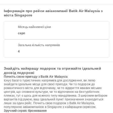
Інформація про рейси авіакомпанії Batik Air Malaysia з
міста Singapore
Місяць найнижчої ціни
серп
Загальна кількість напрямків
4
Знайдіть найкращу подорож та отримайте ідеальний
досвід подорожі
Почніть свою пригоду з Batik Air Malaysia
Існує багато туристичних напрямків для дослідження, ви легко
знайдете ідеальне місце для своєї пригоди. Чи то подорож до
романтичного міста для відпочинку, чи то відкриття жвавих міських
центрів, що сповнені культури, чи то відпочинок на безтурботних
пляжах, тут є щось для кожного типу мандрівника. З широким вибором
варіантів під рукою, ваш ідеальний пункт призначення знаходиться
лише за один рейс. Почніть свою подорож з Batik Air Malaysia,
популярною авіакомпанією в Singapore з найкращим сервісом.
Зручний сервіс бронювання