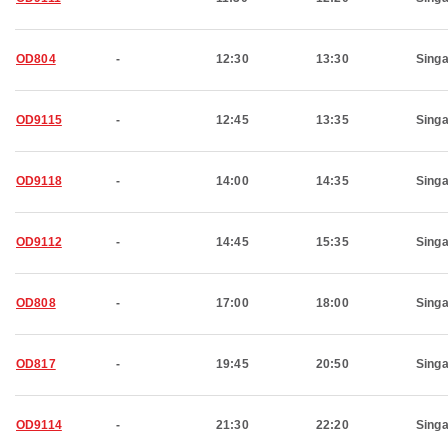
OD804
-
12:30
13:30
Sing
OD9115
-
12:45
13:35
Sing
OD9118
-
14:00
14:35
Sing
OD9112
-
14:45
15:35
Sing
OD808
-
17:00
18:00
Sing
OD817
-
19:45
20:50
Sing
OD9114
-
21:30
22:20
Sing