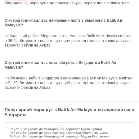
Singapore. Ці маршрути пропонують зручні пересадки з великих міст.
О котрій годині вилітає найперший політ з Singapore з Batik Air
Malaysia?
Найраніший рейс з Singapore авіакомпанією Batik Air Malaysia вилітає
о 09:45. Ви можете переглянути цей розклад і порівняти інші доступні
варіанти рейсів на Airpaz.
О котрій годині вилітає останній рейс з Singapore з Batik Air
Malaysia?
Найпізніший рейс з Singapore авіакомпанією Batik Air Malaysia вилітає
о 21:30. Ви можете переглянути цей розклад і порівняти інші доступні
варіанти рейсів на Airpaz.
Популярний маршрут з Batik Air Malaysia по аеропортах з
Singapore
Рейси з Singapore до Міжнародний аеропорт Куала-Лумпур
Рейси з Singapore до Аеропорт імені Султана-Абдул-Азіз-Шаха
Рейси з Singapore до Міжнародний аеропорт Медан-Куаланаму