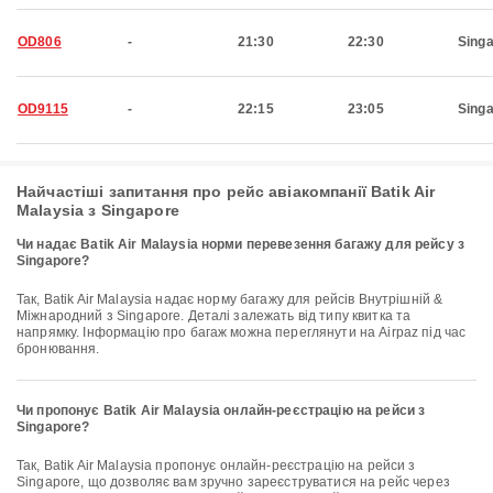
OD806
-
21:30
22:30
Sing
OD9115
-
22:15
23:05
Sing
Найчастіші запитання про рейс авіакомпанії Batik Air
Malaysia з Singapore
Чи надає Batik Air Malaysia норми перевезення багажу для рейсу з
Singapore?
Так, Batik Air Malaysia надає норму багажу для рейсів Внутрішній &
Міжнародний з Singapore. Деталі залежать від типу квитка та
напрямку. Інформацію про багаж можна переглянути на Airpaz під час
бронювання.
Чи пропонує Batik Air Malaysia онлайн-реєстрацію на рейси з
Singapore?
Так, Batik Air Malaysia пропонує онлайн-реєстрацію на рейси з
Singapore, що дозволяє вам зручно зареєструватися на рейс через