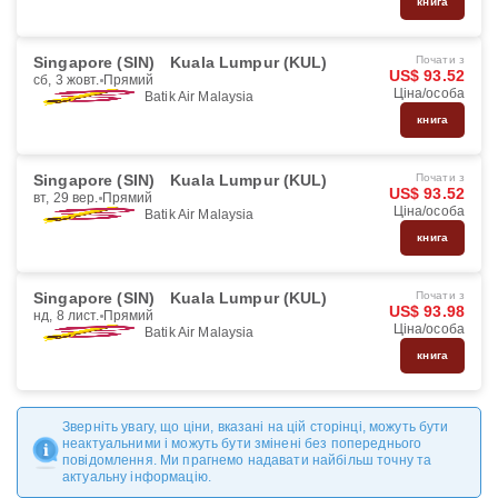
книга
Singapore (SIN)
Kuala Lumpur (KUL)
Почати з
US$ 93.52
сб, 3 жовт.
Прямий
Ціна/особа
Batik Air Malaysia
книга
Singapore (SIN)
Kuala Lumpur (KUL)
Почати з
US$ 93.52
вт, 29 вер.
Прямий
Ціна/особа
Batik Air Malaysia
книга
Singapore (SIN)
Kuala Lumpur (KUL)
Почати з
US$ 93.98
нд, 8 лист.
Прямий
Ціна/особа
Batik Air Malaysia
книга
Зверніть увагу, що ціни, вказані на цій сторінці, можуть бути
неактуальними і можуть бути змінені без попереднього
повідомлення. Ми прагнемо надавати найбільш точну та
актуальну інформацію.