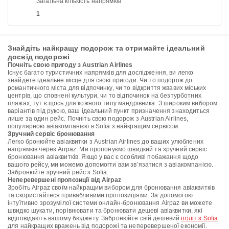
Загальна кількість напрямків
1
Знайдіть найкращу подорож та отримайте ідеальний
досвід подорожі
Почніть свою пригоду з Austrian Airlines
Існує багато туристичних напрямків для дослідження, ви легко
знайдете ідеальне місце для своєї пригоди. Чи то подорож до
романтичного міста для відпочинку, чи то відкриття жвавих міських
центрів, що сповнені культури, чи то відпочинок на безтурботних
пляжах, тут є щось для кожного типу мандрівника. З широким вибором
варіантів під рукою, ваш ідеальний пункт призначення знаходиться
лише за один рейс. Почніть свою подорож з Austrian Airlines,
популярною авіакомпанією в Sofia з найкращим сервісом.
Зручний сервіс бронювання
Легко бронюйте авіаквитки з Austrian Airlines до ваших улюблених
напрямків через Airpaz. Ми пропонуємо швидкий та зручний сервіс
бронювання авіаквитків. Якщо у вас є особливі побажання щодо
вашого рейсу, ми можемо допомогти вам зв’язатися з авіакомпанією.
Забронюйте зручний рейс з Sofia.
Неперевершені пропозиції від Airpaz
Зробіть Airpaz своїм найкращим вибором для бронювання авіаквитків
та скористайтеся привабливими пропозиціями. За допомогою
інтуїтивно зрозумілої системи онлайн-бронювання Airpaz ви можете
швидко шукати, порівнювати та бронювати дешеві авіаквитки, які
відповідають вашому бюджету. Забронюйте свій дешевий
політ з Sofia
для найкращих вражень від подорожі та неперевершеної економії.