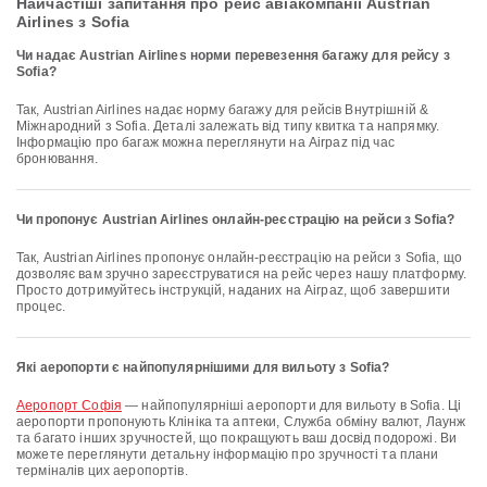
Найчастіші запитання про рейс авіакомпанії Austrian
Airlines з Sofia
Чи надає Austrian Airlines норми перевезення багажу для рейсу з
Sofia?
Так, Austrian Airlines надає норму багажу для рейсів Внутрішній &
Міжнародний з Sofia. Деталі залежать від типу квитка та напрямку.
Інформацію про багаж можна переглянути на Airpaz під час
бронювання.
Чи пропонує Austrian Airlines онлайн-реєстрацію на рейси з Sofia?
Так, Austrian Airlines пропонує онлайн-реєстрацію на рейси з Sofia, що
дозволяє вам зручно зареєструватися на рейс через нашу платформу.
Просто дотримуйтесь інструкцій, наданих на Airpaz, щоб завершити
процес.
Які аеропорти є найпопулярнішими для вильоту з Sofia?
аеропорт Софія
— найпопулярніші аеропорти для вильоту в Sofia. Ці
аеропорти пропонують Клініка та аптеки, Служба обміну валют, Лаунж
та багато інших зручностей, що покращують ваш досвід подорожі. Ви
можете переглянути детальну інформацію про зручності та плани
терміналів цих аеропортів.