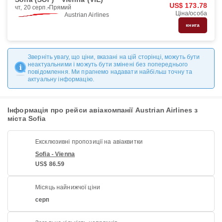
US$ 173.78
чт, 20 серп.
Прямий
Ціна/особа
Austrian Airlines
книга
Зверніть увагу, що ціни, вказані на цій сторінці, можуть бути
неактуальними і можуть бути змінені без попереднього
повідомлення. Ми прагнемо надавати найбільш точну та
актуальну інформацію.
Інформація про рейси авіакомпанії Austrian Airlines з
міста Sofia
Ексклюзивні пропозиції на авіаквитки
Sofia - Vienna
US$ 86.59
Місяць найнижчої ціни
серп