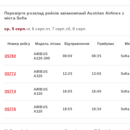
Перевірте розклад рейсів авіакомпанії Austrian Airlines з
міста Sofia
ср, 5 серп.
чт, 6 серп.
пт, 7 серп.
сб, 8 серп.
Номер рейсу
Модель літака
Відправлення
Прибуває
Мі
AIRBUS
OS780
08:00
08:35
Sofia
A220-300
AIRBUS
OS772
12:25
13:00
Sofia
A320
AIRBUS
OS774
16:05
16:40
Sofia
A320
AIRBUS
OS776
18:55
19:30
Sofia
A320