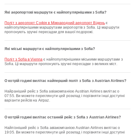
Які аеропортові маршрути є найпопулярнішими з Sofia?
політ з аеропорт Софія в Міжнародний аеропорт Відень
є
найпопулярнішими маршрутами аеропортів з Sofia. Ці маршрути
пропонують зручні пересадки для вашої подорожі.
Які міські маршрути є найпопулярнішими з Sofia?
політ з Sofia в Vienna
є найпопулярнішими міськими маршрутами з
Sofia. Ці маршрути пропонують зручні пересадки з великих міст.
О котрій годині вилітає найперший політ з Sofia з Austrian Airlines?
Найраніший рейс з Sofia авіакомпанією Austrian Airlines вилітає о
07:55. Ви можете переглянути цей розклад і порівняти інші доступні
варіанти рейсів на Airpaz.
О котрій годині вилітає останній рейс з Sofia з Austrian Airlines?
Найпізніший рейс з Sofia авіакомпанією Austrian Airlines вилітає о
19:05. Ви можете переглянути цей розклад і порівняти інші доступні