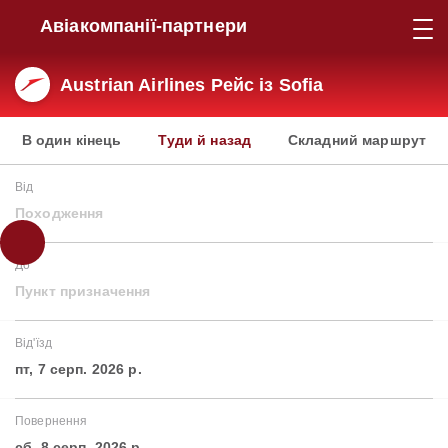
Авіакомпанії-партнери
Austrian Airlines Рейс із Sofia
В один кінець
Туди й назад
Складний маршрут
Від
Походження
До
Пункт призначення
Від'їзд
пт, 7 серп. 2026 р.
Повернення
сб, 8 серп. 2026 р.