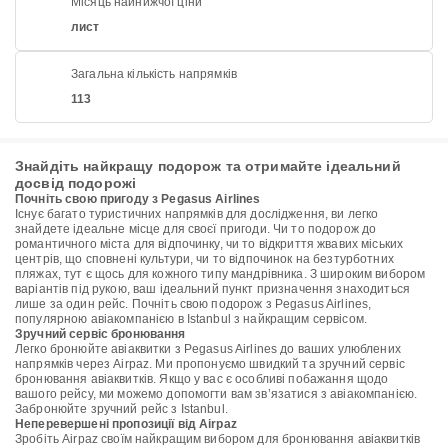
Місяць найнижчої ціни
лист
Загальна кількість напрямків
113
Знайдіть найкращу подорож та отримайте ідеальний
досвід подорожі
Почніть свою пригоду з Pegasus Airlines
Існує багато туристичних напрямків для дослідження, ви легко
знайдете ідеальне місце для своєї пригоди. Чи то подорож до
романтичного міста для відпочинку, чи то відкриття жвавих міських
центрів, що сповнені культури, чи то відпочинок на безтурботних
пляжах, тут є щось для кожного типу мандрівника. З широким вибором
варіантів під рукою, ваш ідеальний пункт призначення знаходиться
лише за один рейс. Почніть свою подорож з Pegasus Airlines,
популярною авіакомпанією в Istanbul з найкращим сервісом.
Зручний сервіс бронювання
Легко бронюйте авіаквитки з Pegasus Airlines до ваших улюблених
напрямків через Airpaz. Ми пропонуємо швидкий та зручний сервіс
бронювання авіаквитків. Якщо у вас є особливі побажання щодо
вашого рейсу, ми можемо допомогти вам зв’язатися з авіакомпанією.
Забронюйте зручний рейс з Istanbul.
Неперевершені пропозиції від Airpaz
Зробіть Airpaz своїм найкращим вибором для бронювання авіаквитків