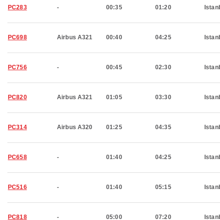
PC283
-
00:35
01:20
Istan
PC698
Airbus A321
00:40
04:25
Istan
PC756
-
00:45
02:30
Istan
PC820
Airbus A321
01:05
03:30
Istan
PC314
Airbus A320
01:25
04:35
Istan
PC658
-
01:40
04:25
Istan
PC516
-
01:40
05:15
Istan
PC818
-
05:00
07:20
Istan