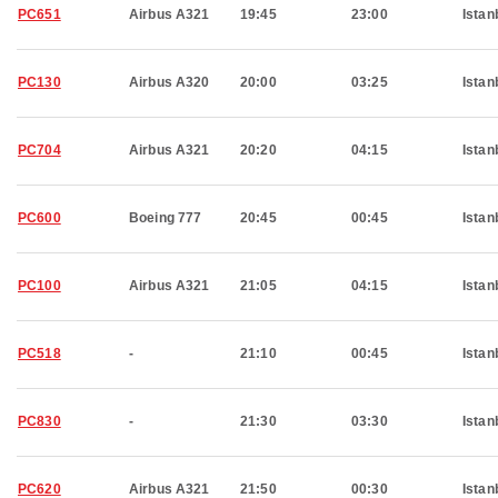
PC651
Airbus A321
19:45
23:00
Istan
PC130
Airbus A320
20:00
03:25
Istan
PC704
Airbus A321
20:20
04:15
Istan
PC600
Boeing 777
20:45
00:45
Istan
PC100
Airbus A321
21:05
04:15
Istan
PC518
-
21:10
00:45
Istan
PC830
-
21:30
03:30
Istan
PC620
Airbus A321
21:50
00:30
Istan