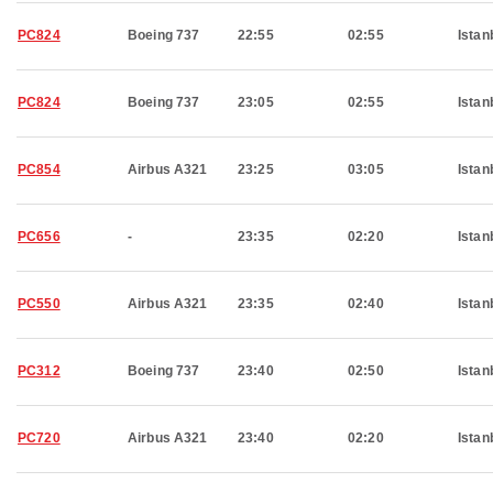
PC824
Boeing 737
22:55
02:55
Istan
PC824
Boeing 737
23:05
02:55
Istan
PC854
Airbus A321
23:25
03:05
Istan
PC656
-
23:35
02:20
Istan
PC550
Airbus A321
23:35
02:40
Istan
PC312
Boeing 737
23:40
02:50
Istan
PC720
Airbus A321
23:40
02:20
Istan