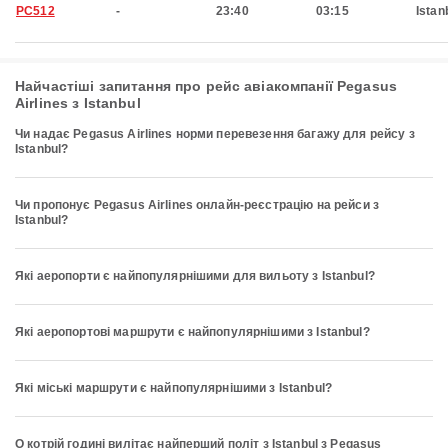
PC512
-
23:40
03:15
Istan
Найчастіші запитання про рейс авіакомпанії Pegasus
Airlines з Istanbul
Чи надає Pegasus Airlines норми перевезення багажу для рейсу з
Istanbul?
Чи пропонує Pegasus Airlines онлайн-реєстрацію на рейси з
Istanbul?
Які аеропорти є найпопулярнішими для вильоту з Istanbul?
Які аеропортові маршрути є найпопулярнішими з Istanbul?
Які міські маршрути є найпопулярнішими з Istanbul?
О котрій годині вилітає найперший політ з Istanbul з Pegasus