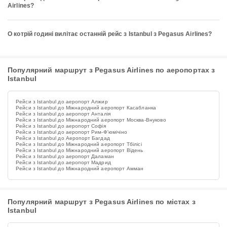
Airlines?
О котрій годині вилітає останній рейс з Istanbul з Pegasus Airlines?
Популярний маршрут з Pegasus Airlines по аеропортах з
Istanbul
Рейси з Istanbul до аеропорт Алжир
Рейси з Istanbul до Міжнародний аеропорт Касабланка
Рейси з Istanbul до аеропорт Анталія
Рейси з Istanbul до Міжнародний аеропорт Москва-Внуково
Рейси з Istanbul до аеропорт Софія
Рейси з Istanbul до аеропорт Рим-Ф'юмічіно
Рейси з Istanbul до Аеропорт Багдад
Рейси з Istanbul до Міжнародний аеропорт Тбілісі
Рейси з Istanbul до Міжнародний аеропорт Відень
Рейси з Istanbul до аеропорт Даламан
Рейси з Istanbul до аеропорт Мадрид
Рейси з Istanbul до Міжнародний аеропорт Амман
Популярний маршрут з Pegasus Airlines по містах з
Istanbul