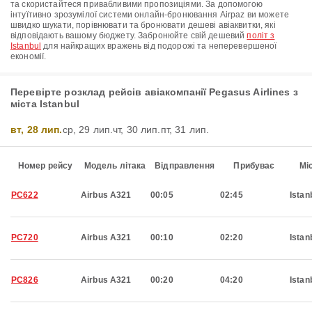
та скористайтеся привабливими пропозиціями. За допомогою
інтуїтивно зрозумілої системи онлайн-бронювання Airpaz ви можете
швидко шукати, порівнювати та бронювати дешеві авіаквитки, які
відповідають вашому бюджету. Забронюйте свій дешевий
політ з
Istanbul
для найкращих вражень від подорожі та неперевершеної
економії.
Перевірте розклад рейсів авіакомпанії Pegasus Airlines з
міста Istanbul
вт, 28 лип.
ср, 29 лип.
чт, 30 лип.
пт, 31 лип.
Номер рейсу
Модель літака
Відправлення
Прибуває
Мі
PC622
Airbus A321
00:05
02:45
Istan
PC720
Airbus A321
00:10
02:20
Istan
PC826
Airbus A321
00:20
04:20
Istan