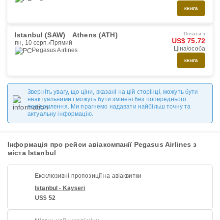
книга
Istanbul (SAW)
Athens (ATH)
Почати з
US$ 75.72
пн, 10 серп.
Прямий
Ціна/особа
Pegasus Airlines
книга
Зверніть увагу, що ціни, вказані на цій сторінці, можуть бути
неактуальними і можуть бути змінені без попереднього
повідомлення. Ми прагнемо надавати найбільш точну та
актуальну інформацію.
Інформація про рейси авіакомпанії Pegasus Airlines з
міста Istanbul
Ексклюзивні пропозиції на авіаквитки
Istanbul - Kayseri
US$ 52