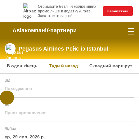
Отримайте безліч ексклюзивних
промо лише в додатку Airpaz .
Завантажити
Завантажте зараз!
Авіакомпанії-партнери
Pegasus Airlines Рейс із Istanbul
В один кінець
Туди й назад
Складний маршрут
Від
Походження
До
Пункт призначення
Від'їзд
ср, 29 лип. 2026 р.