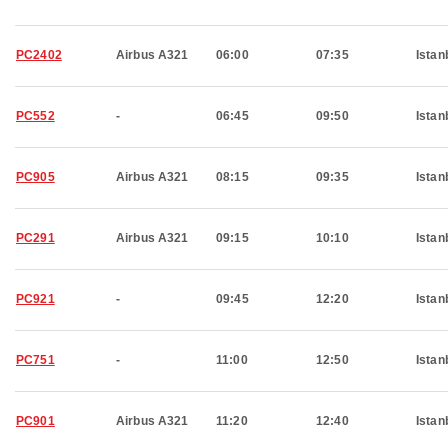
PC2402
Airbus A321
06:00
07:35
Istan
PC552
-
06:45
09:50
Istan
PC905
Airbus A321
08:15
09:35
Istan
PC291
Airbus A321
09:15
10:10
Istan
PC921
-
09:45
12:20
Istan
PC751
-
11:00
12:50
Istan
PC901
Airbus A321
11:20
12:40
Istan