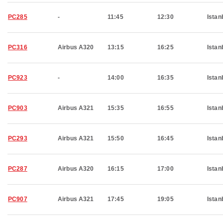
PC285
-
11:45
12:30
Istan
PC316
Airbus A320
13:15
16:25
Istan
PC923
-
14:00
16:35
Istan
PC903
Airbus A321
15:35
16:55
Istan
PC293
Airbus A321
15:50
16:45
Istan
PC287
Airbus A320
16:15
17:00
Istan
PC907
Airbus A321
17:45
19:05
Istan