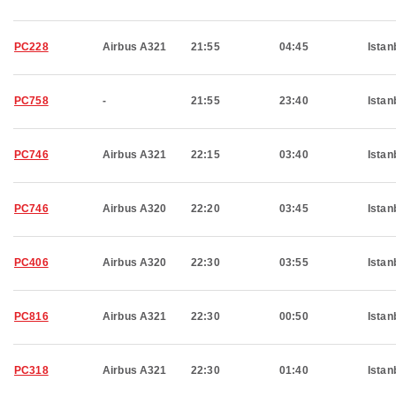
PC228
Airbus A321
21:55
04:45
Istan
PC758
-
21:55
23:40
Istan
PC746
Airbus A321
22:15
03:40
Istan
PC746
Airbus A320
22:20
03:45
Istan
PC406
Airbus A320
22:30
03:55
Istan
PC816
Airbus A321
22:30
00:50
Istan
PC318
Airbus A321
22:30
01:40
Istan