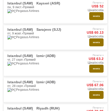
Istanbul (SAW)
Kayseri (ASR)
Почати з
US$ 52
пн, 9 лист.
Прямий
Ціна/особа
Pegasus Airlines
книга
Istanbul (SAW)
Sarajevo (SJJ)
Почати з
US$ 60.13
пт, 9 жовт.
Прямий
Ціна/особа
Pegasus Airlines
книга
Istanbul (SAW)
Izmir (ADB)
Почати з
US$ 63.2
чт, 27 серп.
Прямий
Ціна/особа
Pegasus Airlines
книга
Istanbul (SAW)
Izmir (ADB)
Почати з
US$ 67.06
пт, 28 серп.
Прямий
Ціна/особа
Pegasus Airlines
книга
Istanbul (SAW)
Riyadh (RUH)
Почати з