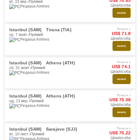
US$ 70.85
вт, 15 вер.
Прямий
Ціна/особа
Pegasus Airlines
книга
Istanbul (SAW)
Tirana (TIA)
Почати з
US$ 71.8
ср, 7 жовт.
Прямий
Ціна/особа
Pegasus Airlines
книга
Istanbul (SAW)
Athens (ATH)
Почати з
US$ 74.1
сб, 31 жовт.
Прямий
Ціна/особа
Pegasus Airlines
книга
Istanbul (SAW)
Athens (ATH)
Почати з
US$ 75.08
нд, 13 вер.
Прямий
Ціна/особа
Pegasus Airlines
книга
Istanbul (SAW)
Sarajevo (SJJ)
Почати з
US$ 75.22
вт, 10 лист.
Прямий
Ціна/особа
Pegasus Airlines