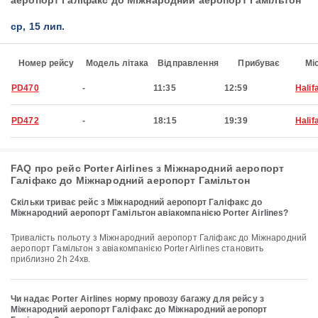
аеропорт Галіфакс до Міжнародний аеропорт Гамільтон
ср, 15 лип.
Номер рейсу
Модель літака
Відправлення
Прибуває
Мі
PD470
-
11:35
12:59
Halif
PD472
-
18:15
19:39
Halif
FAQ про рейс Porter Airlines з Міжнародний аеропорт
Галіфакс до Міжнародний аеропорт Гамільтон
Скільки триває рейс з Міжнародний аеропорт Галіфакс до
Міжнародний аеропорт Гамільтон авіакомпанією Porter Airlines?
Тривалість польоту з Міжнародний аеропорт Галіфакс до Міжнародний
аеропорт Гамільтон з авіакомпанією Porter Airlines становить
приблизно 2h 24хв.
Чи надає Porter Airlines норму провозу багажу для рейсу з
Міжнародний аеропорт Галіфакс до Міжнародний аеропорт