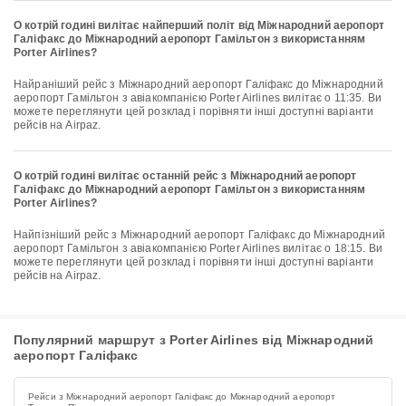
О котрій годині вилітає найперший політ від Міжнародний аеропорт
Галіфакс до Міжнародний аеропорт Гамільтон з використанням
Porter Airlines?
Найраніший рейс з Міжнародний аеропорт Галіфакс до Міжнародний
аеропорт Гамільтон з авіакомпанією Porter Airlines вилітає о 11:35. Ви
можете переглянути цей розклад і порівняти інші доступні варіанти
рейсів на Airpaz.
О котрій годині вилітає останній рейс з Міжнародний аеропорт
Галіфакс до Міжнародний аеропорт Гамільтон з використанням
Porter Airlines?
Найпізніший рейс з Міжнародний аеропорт Галіфакс до Міжнародний
аеропорт Гамільтон з авіакомпанією Porter Airlines вилітає о 18:15. Ви
можете переглянути цей розклад і порівняти інші доступні варіанти
рейсів на Airpaz.
Популярний маршрут з Porter Airlines від Міжнародний
аеропорт Галіфакс
Рейси з Міжнародний аеропорт Галіфакс до Міжнародний аеропорт