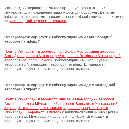
Міжнародний аеропорт Гамільтон пропонує та багато інших
зручностей для покращення вашого досвіду подорожей. Детальну
інформацію про послуги та планування терміналів можна переглянути
на
Міжнародний аеропорт Гамільтон
.
Які аеропортні маршрути є найпопулярнішими з Міжнародний
аеропорт Галіфакс?
політ з Міжнародний аеропорт Галіфакс в Міжнародний аеропорт
Сент-Джонс
,
політ з Міжнародний аеропорт Галіфакс в Міжнародний
аеропорт Монреаль-Трюдо
є найпопулярнішими маршрутами
аеропортів з Міжнародний аеропорт Галіфакс. Ці маршрути
пропонують зручні сполучення для вашої подорожі.
Які аеропортні маршрути є найпопулярнішими до Міжнародний
аеропорт Галіфакс?
політ з Міжнародний аеропорт Вінніпег в Міжнародний аеропорт
Гамільтон
,
політ з Міжнародний аеропорт Ванкувер в Міжнародний
аеропорт Гамільтон
,
політ з Міжнародний аеропорт Калгарі в
Міжнародний аеропорт Гамільтон
є найпопулярнішими маршрутами
аеропортів до Міжнародний аеропорт Галіфакс. Ці маршрути
пропонують зручні сполучення для вашої подорожі.