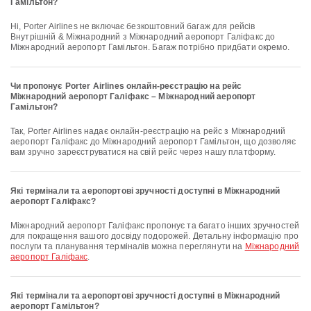
Гамільтон?
Ні, Porter Airlines не включає безкоштовний багаж для рейсів
Внутрішній & Міжнародний з Міжнародний аеропорт Галіфакс до
Міжнародний аеропорт Гамільтон. Багаж потрібно придбати окремо.
Чи пропонує Porter Airlines онлайн-реєстрацію на рейс
Міжнародний аеропорт Галіфакс – Міжнародний аеропорт
Гамільтон?
Так, Porter Airlines надає онлайн-реєстрацію на рейс з Міжнародний
аеропорт Галіфакс до Міжнародний аеропорт Гамільтон, що дозволяє
вам зручно зареєструватися на свій рейс через нашу платформу.
Які термінали та аеропортові зручності доступні в Міжнародний
аеропорт Галіфакс?
Міжнародний аеропорт Галіфакс пропонує та багато інших зручностей
для покращення вашого досвіду подорожей. Детальну інформацію про
послуги та планування терміналів можна переглянути на
Міжнародний
аеропорт Галіфакс
.
Які термінали та аеропортові зручності доступні в Міжнародний
аеропорт Гамільтон?