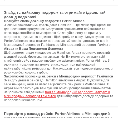
Знайдіть найкращу подорож та отримайте ідеальний
досвід подорожі
Плануйте свою ідеальну подорож з Porter Airlines
Зі своїми захопливими краєвидами Hamilton — це місце мрії, ідеальне
для неспішних прогулянок, милування вражаючими пейзажами та
насолоди спокійною атмосферою. Сплануйте легку та приємну
подорож з друзями та родиною. Щоб зробити вашу відпустку повною,
Porter Airlines готова надати першокласний сервіс і доставити вас із
Міжнародний аеропорт Галіфакс до Міжнародний аеропорт Гамільтон.
Airpaz як Ваша Подорожня Допомога
Щоб допомогти вам у подорожі до Hamilton, Airpaz пропонує простий і
швидкий сервіс бронювання авіаквитків. Ви можете отримати свій
улюблений рейс з вашою улюбленою авіакомпанією, Porter Airlines. З
одним натисканням ви зможете насолодитися найкращим і
найнезабутнішим рейсом з до . Насолоджуйтеся чудовою відпусткою з
родиною без жодних турбот.
Захоплюючі пропозиції на рейси з Міжнародний аеропорт Гамільтон
Знайдіть дешеві рейси до Hamilton виключно з Airpaz. Відкрийте для
себе найкращі акції та легко забронюйте свій рейс з Porter Airlines. В
Airpaz мы гарантируем вам лучший опыт бронирования авиабилетов.
Забронюйте свій дешевий
політ з Міжнародний аеропорт Галіфакс в
Міжнародний аеропорт Гамільтон
для найкращого досвіду подорожі та
неперевершеної економії.
Перевірте розклад рейсів Porter Airlines з Міжнародний