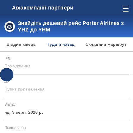
Авіакомпанії-партнери
Знайдіть дешевий рейс Porter Airlines з
YHZ до YHM
В один кінець
Туди й назад
Складний маршрут
Від
Походження
До
Пункт призначення
Від'їзд
нд, 9 серп. 2026 р.
Повернення