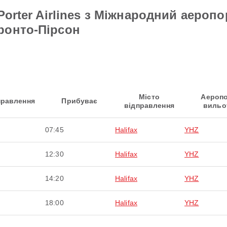
Porter Airlines з Міжнародний аеропо
ронто-Пірсон
Місто
Аероп
правлення
Прибуває
відправлення
вильо
07:45
Halifax
YHZ
12:30
Halifax
YHZ
14:20
Halifax
YHZ
18:00
Halifax
YHZ