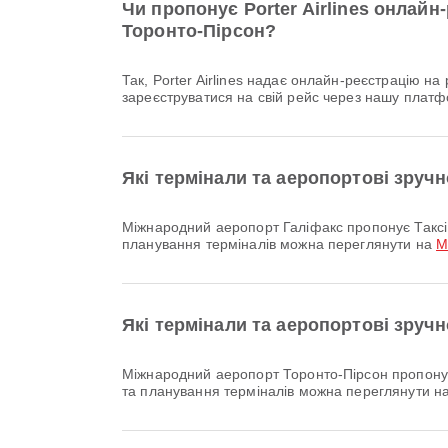
Чи пропонує Porter Airlines онлай
Торонто-Пірсон?
Так, Porter Airlines надає онлайн-реєстрацію на рейс з Міжнародний аеропорт Галіфакс до Міжнародний аеропорт Торонто-Пірсон, що дозволяє вам зручно
зареєструватися на свій рейс через нашу платф
Які термінали та аеропортові зруч
Міжнародний аеропорт Галіфакс пропонує Таксі та багато інших зручностей для покращення вашого досвіду подорожей. Детальну інформацію про послуги та
планування терміналів можна переглянути на
М
Які термінали та аеропортові зруч
Міжнародний аеропорт Торонто-Пірсон пропонує Таксі та багато інших зручностей для покращення вашого досвіду подорожей. Детальну інформацію про послуги
та планування терміналів можна переглянути н