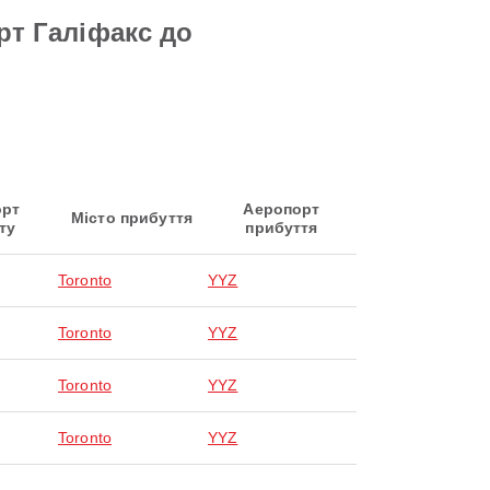
рт Галіфакс до
орт
Аеропорт
Місто прибуття
ту
прибуття
Toronto
YYZ
Toronto
YYZ
Toronto
YYZ
Toronto
YYZ