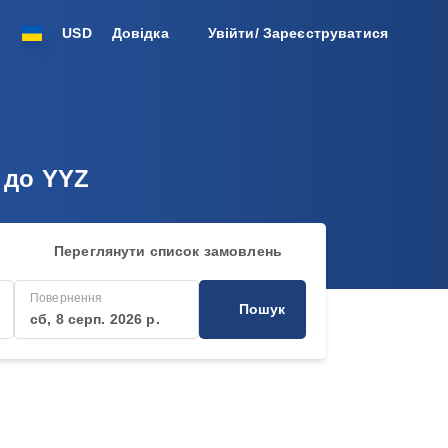
USD
Довідка
Увійти/ Зареєструватися
Z до YYZ
Переглянути список замовлень
Повернення
Пошук
сб, 8 серп. 2026 р.