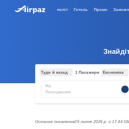
політ
Готель
Промо
Замовл
Знайдіт
Туди й назад
1 Пасажири
Економіка
Від
Останнє оновлення
25 липня 2026 р. о 17:44 