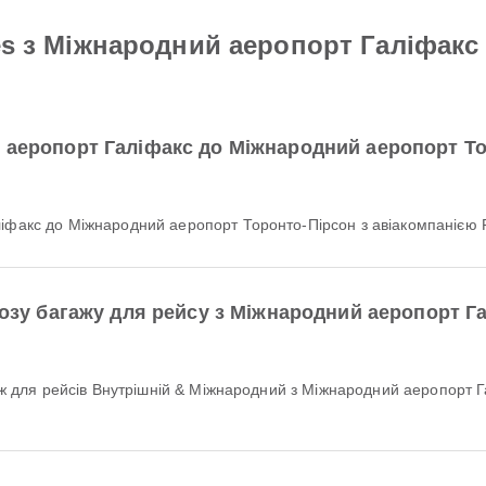
ines з Міжнародний аеропорт Галіфак
й аеропорт Галіфакс до Міжнародний аеропорт Т
іфакс до Міжнародний аеропорт Торонто-Пірсон з авіакомпанією Po
овозу багажу для рейсу з Міжнародний аеропорт 