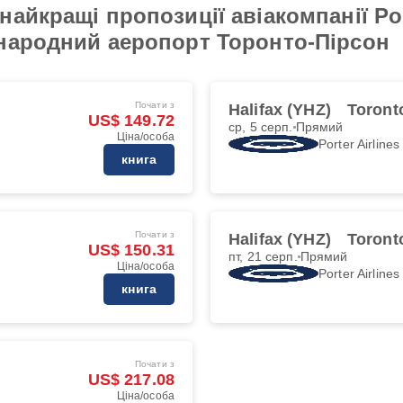
айкращі пропозиції авіакомпанії Por
народний аеропорт Торонто-Пірсон
Почати з
Halifax (YHZ)
Toront
US$ 149.72
ср, 5 серп.
Прямий
Ціна/особа
Porter Airlines
книга
Почати з
Halifax (YHZ)
Toront
US$ 150.31
пт, 21 серп.
Прямий
Ціна/особа
Porter Airlines
книга
Почати з
US$ 217.08
Ціна/особа