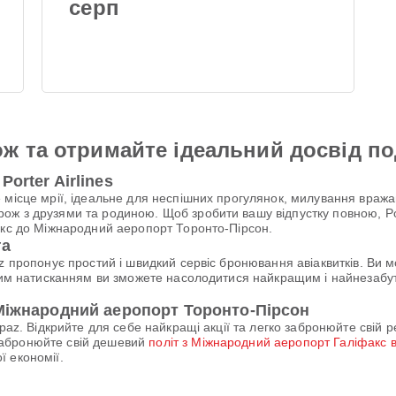
серп
ж та отримайте ідеальний досвід п
orter Airlines
е місце мрії, ідеальне для неспішних прогулянок, милування вра
ж з друзями та родиною. Щоб зробити вашу відпустку повною, Port
акс до Міжнародний аеропорт Торонто-Пірсон.
га
az пропонує простий і швидкий сервіс бронювання авіаквитків. Ви
одним натисканням ви зможете насолодитися найкращим і найнезаб
 Міжнародний аеропорт Торонто-Пірсон
paz. Відкрийте для себе найкращі акції та легко забронюйте свій ре
Забронюйте свій дешевий
політ з Міжнародний аеропорт Галіфакс 
 економії.