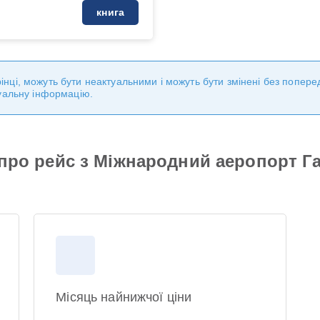
книга
торінці, можуть бути неактуальними і можуть бути змінені без попе
уальну інформацію.
я про рейс з Міжнародний аеропорт 
Місяць найнижчої ціни