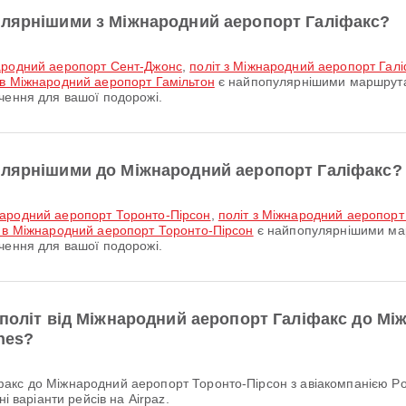
улярнішими з Міжнародний аеропорт Галіфакс?
народний аеропорт Сент-Джонс
,
політ з Міжнародний аеропорт Гал
 в Міжнародний аеропорт Гамільтон
є найпопулярнішими маршрута
чення для вашої подорожі.
улярнішими до Міжнародний аеропорт Галіфакс?
народний аеропорт Торонто-Пірсон
,
політ з Міжнародний аеропорт
 в Міжнародний аеропорт Торонто-Пірсон
є найпопулярнішими ма
чення для вашої подорожі.
 політ від Міжнародний аеропорт Галіфакс до М
ines?
і варіанти рейсів на Airpaz.