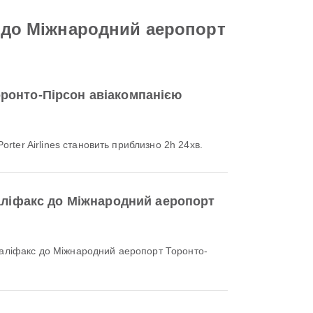
с до Міжнародний аеропорт
оронто-Пірсон авіакомпанією
rter Airlines становить приблизно 2h 24хв.
Галіфакс до Міжнародний аеропорт