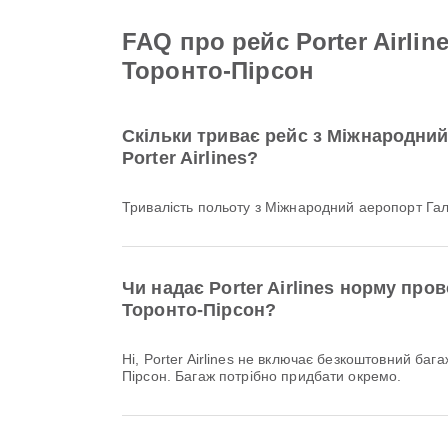
FAQ про рейс Porter Airl
Торонто-Пірсон
Скільки триває рейс з Міжнародни
Porter Airlines?
Тривалість польоту з Міжнародний аеропорт Гал
Чи надає Porter Airlines норму пр
Торонто-Пірсон?
Ні, Porter Airlines не включає безкоштовний багаж для рейсів Внутрішній & Міжнародний з Міжнародний аеропорт Галіфакс до Міжнародний аеропорт Торонто-
Пірсон. Багаж потрібно придбати окремо.