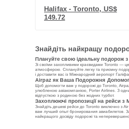
Halifax - Toronto, US$
149.72
Знайдіть найкращу подоро
Плануйте свою ідеальну подорож з P
Зі своїми захопливими краєвидами Toronto — ц
атмосферою. Сплануйте легку та приємну подоро
і доставити вас із Міжнародний аеропорт Галіф
Airpaz як Ваша Подорожня Допомо
Щоб допомогти вам у подорожі до Toronto, Airp
улюбленою авіакомпанією, Porter Airlines. З 
відпусткою з родиною без жодних турбот.
Захоплюючі пропозиції на рейси з
Знайдіть дешеві рейси до Toronto виключно з Air
вам лучший опыт бронирования авиабилетов. 
найкращого досвіду подорожі та неперевершеної