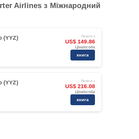
ter Airlines з Міжнародний
Почати з
o (YYZ)
US$ 149.86
Ціна/особа
книга
Почати з
o (YYZ)
US$ 216.08
Ціна/особа
книга