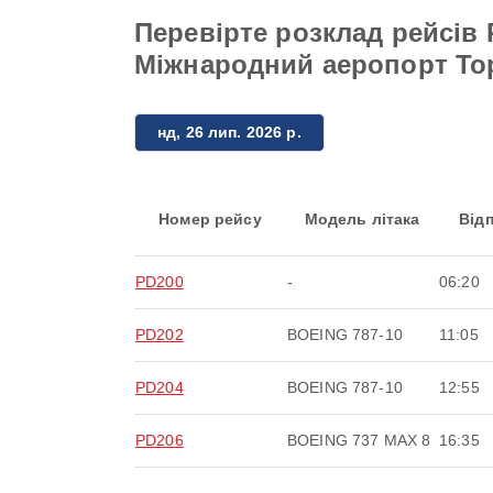
Перевірте розклад рейсів 
Міжнародний аеропорт То
нд, 26 лип. 2026 р.
Номер рейсу
Модель літака
Від
PD200
-
06:20
PD202
BOEING 787-10
11:05
PD204
BOEING 787-10
12:55
PD206
BOEING 737 MAX 8
16:35