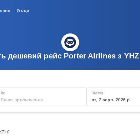
ення
Угоди
ь дешевий рейс Porter Airlines з YH
До
Від'їзд
пт, 7 серп. 2026 р.
GMT+0