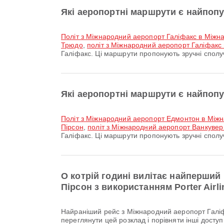
Які аеропортні маршрути є найпоп
політ з Міжнародний аеропорт Галіфакс в Між
Трюдо
,
політ з Міжнародний аеропорт Галіфакс
Галіфакс. Ці маршрути пропонують зручні сполу
Які аеропортні маршрути є найпоп
політ з Міжнародний аеропорт Едмонтон в Між
Пірсон
,
політ з Міжнародний аеропорт Ванкувер
Галіфакс. Ці маршрути пропонують зручні сполу
О котрій годині вилітає найперший
Пірсон з використанням Porter Airl
Найраніший рейс з Міжнародний аеропорт Галіфакс до Міжнародний аеропорт Торонто-Пірсон з авіакомпанією Porter Airlines вилітає о 06:20. Ви можете
переглянути цей розклад і порівняти інші доступн