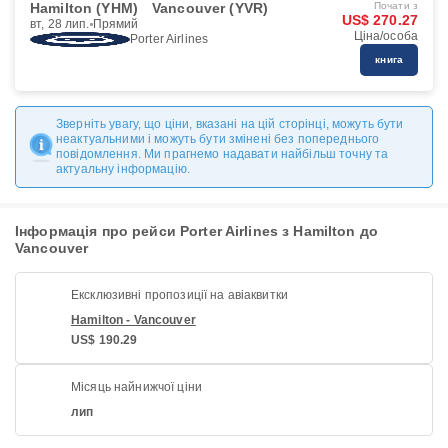
Hamilton (YHM)
Vancouver (YVR)
Почати з
US$ 270.27
вт, 28 лип.
Прямий
Ціна/особа
Porter Airlines
книга
Зверніть увагу, що ціни, вказані на цій сторінці, можуть бути
неактуальними і можуть бути змінені без попереднього
повідомлення. Ми прагнемо надавати найбільш точну та
актуальну інформацію.
Інформація про рейси Porter Airlines з Hamilton до
Vancouver
Ексклюзивні пропозиції на авіаквитки
Hamilton - Vancouver
US$ 190.29
Місяць найнижчої ціни
лип