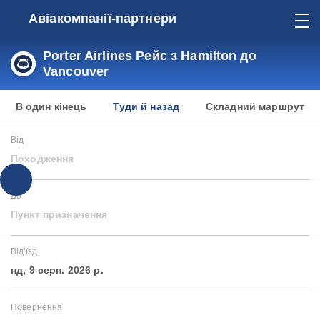
Авіакомпанії-партнери
Porter Airlines Рейс з Hamilton до
Vancouver
В один кінець
Туди й назад
Складний маршрут
Від
Походження
До
Пункт призначення
Від'їзд
нд, 9 серп. 2026 р.
Повернення