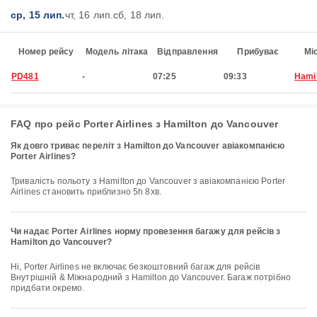
ср, 15 лип.
чт, 16 лип.
сб, 18 лип.
Номер рейсу
Модель літака
Відправлення
Прибуває
Мі
PD481
-
07:25
09:33
Hami
FAQ про рейс Porter Airlines з Hamilton до Vancouver
Як довго триває переліт з Hamilton до Vancouver авіакомпанією
Porter Airlines?
Тривалість польоту з Hamilton до Vancouver з авіакомпанією Porter
Airlines становить приблизно 5h 8хв.
Чи надає Porter Airlines норму провезення багажу для рейсів з
Hamilton до Vancouver?
Ні, Porter Airlines не включає безкоштовний багаж для рейсів
Внутрішній & Міжнародний з Hamilton до Vancouver. Багаж потрібно
придбати окремо.