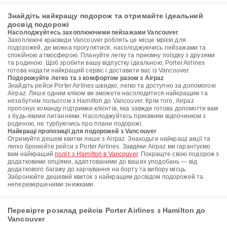
Знайдіть найкращу подорож та отримайте ідеальний
досвід подорожі
Насолоджуйтесь захоплюючими пейзажами Vancouver
Захоплюючі краєвиди Vancouver роблять це місце мрією для
подорожей, де можна прогулятися, насолоджуючись пейзажами та
спокійною атмосферою. Плануйте легку та приємну поїздку з друзями
та родиною. Щоб зробити вашу відпустку ідеальною, Porter Airlines
готова надати найкращий сервіс і доставити вас із Vancouver.
Подорожуйте легко та з комфортом разом з Airpaz
Знайдіть рейси Porter Airlines швидко, легко та доступно за допомогою
Airpaz. Лише одним кліком ви зможете насолодитися найкращим та
незабутнім польотом з Hamilton до Vancouver. Крім того, Airpaz
пропонує команду підтримки клієнтів, яка завжди готова допомогти вам
з будь-якими питаннями. Насолоджуйтесь приємним відпочинком з
родиною, не турбуючись про плани подорожі.
Найкращі пропозиції для подорожей з Vancouver
Отримуйте дешеві квитки лише з Airpaz. Знаходьте найкращі акції та
легко бронюйте рейси з Porter Airlines. Завдяки Airpaz ми гарантуємо
вам найкращий
політ з Hamilton в Vancouver
. Покращте свою подорож з
додатковими опціями, адаптованими до ваших уподобань — від
додаткового багажу до харчування на борту та вибору місць.
Забронюйте дешевий квиток з найкращим досвідом подорожей та
неперевершеними знижками.
Перевірте розклад рейсів Porter Airlines з Hamilton до
Vancouver