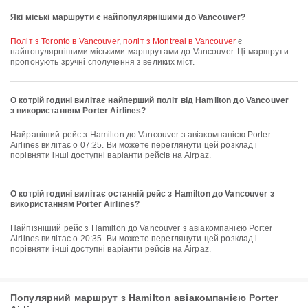
Які міські маршрути є найпопулярнішими до Vancouver?
політ з Toronto в Vancouver
,
політ з Montreal в Vancouver
є
найпопулярнішими міськими маршрутами до Vancouver. Ці маршрути
пропонують зручні сполучення з великих міст.
О котрій годині вилітає найперший політ від Hamilton до Vancouver
з використанням Porter Airlines?
Найраніший рейс з Hamilton до Vancouver з авіакомпанією Porter
Airlines вилітає о 07:25. Ви можете переглянути цей розклад і
порівняти інші доступні варіанти рейсів на Airpaz.
О котрій годині вилітає останній рейс з Hamilton до Vancouver з
використанням Porter Airlines?
Найпізніший рейс з Hamilton до Vancouver з авіакомпанією Porter
Airlines вилітає о 20:35. Ви можете переглянути цей розклад і
порівняти інші доступні варіанти рейсів на Airpaz.
Популярний маршрут з Hamilton авіакомпанією Porter