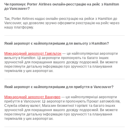
Чи пропонує Porter Airlines онлайн-реєстрацію на рейс з Hamilton
до Vancouver?
Так, Porter Airlines надає онлайн-реєстрацію на рейси з Hamilton до
Vancouver, що дозволяє зручно оформити реєстрацію на рейс через
нашу платформу.
Який аеропорт є найпопулярнішим для вильоту з Hamilton?
Міжнародний аеропорт Гамільтон
— це найпопулярніші аеропорти
вильоту в Hamilton. Ці аеропорти пропонують та багато інших
зручностей для покращення вашого досвіду подорожей. Ви можете
переглянути детальну інформацію про зручності та планування
терміналів у цих аеропортах.
Який аеропорт є найпопулярнішим для прибуття в Vancouver?
Міжнародний аеропорт Ванкувер
— це найпопулярніші аеропорти
прибуття в Vancouver. Ці аеропорти пропонують Прокат автомобілів,
Служба обміну валют, Магазин безмитної торгівлі та багато інших
зручностей для покращення вашого досвіду подорожей. Ви можете
переглянути детальну інформацію про зручності та планування
терміналів у цих аеропортах.