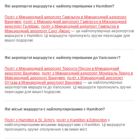
Які аеропортні маршрути є найпопулярнішими з Hamilton?
політ з Міжнародний аеропорт Гамільтон в Міжнародний аеропорт
Ванкувер
,
політ з Міжнародний аеропорт Гамільтон в Міжнародний
аеропорт Галіфакс
,
політ з Міжнародний аеропорт Гамільтон в
Міжнародний аеропорт Сент-Джонс
— це найпопулярніші аеропортові
маршрути з Hamilton. Ці маршрути пропонують зручні пересадки для
вашої подорожі.
Які аеропортні маршрути є найпопулярнішими до Vancouver?
політ з Міжнародний аеропорт Торонто-Пірсон в Міжнародний
аеропорт Ванкувер
,
політ з Міжнародний аеропорт Монреаль-Трюдо в
Міжнародний аеропорт Ванкувер
,
політ з Міжнародний аеропорт
Оттава в Міжнародний аеропорт Ванкувер
— це найпопулярніші
аеропортові маршрути до Vancouver. Ці маршрути пропонують зручні
пересадки для вашої подорожі.
Які міські маршрути є найпопулярнішими з Hamilton?
політ з Hamilton в St. John's
,
політ з Hamilton в Edmonton
є
найпопулярнішими міськими маршрутами з Hamilton. Ці маршрути
пропонують зручні сполучення з великих міст.