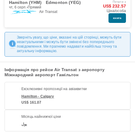
Hamilton (YHM)
Edmonton (YEG)
Почати з
US$ 232.57
чт, 6 серп.
Прямий
Ціна/особа
Air Transat
книга
Зверніть увагу, що ціни, вказані на цій сторінці, можуть бути
неактуальними і можуть бути змінені без попереднього
повідомлення. Ми прагнемо надавати найбільш точну та
актуальну інформацію.
Інформація про рейси Air Transat з аеропорту
Міжнародний аеропорт Гамільтон
Ексклюзивні пропозиції на авіаквитки
Hamilton - Calgary
US$ 161.07
Місяць найнижчої ціни
يول