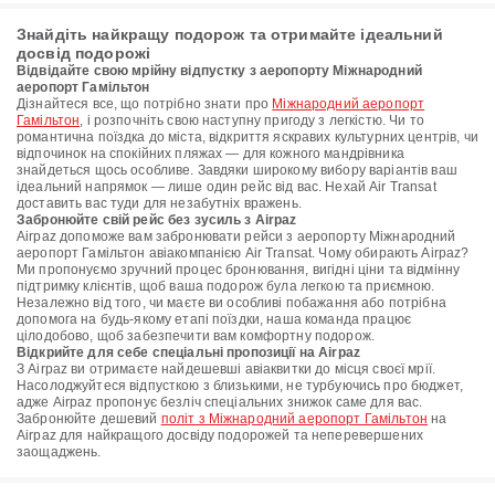
Знайдіть найкращу подорож та отримайте ідеальний
досвід подорожі
Відвідайте свою мрійну відпустку з аеропорту Міжнародний
аеропорт Гамільтон
Дізнайтеся все, що потрібно знати про
Міжнародний аеропорт
Гамільтон
, і розпочніть свою наступну пригоду з легкістю. Чи то
романтична поїздка до міста, відкриття яскравих культурних центрів, чи
відпочинок на спокійних пляжах — для кожного мандрівника
знайдеться щось особливе. Завдяки широкому вибору варіантів ваш
ідеальний напрямок — лише один рейс від вас. Нехай Air Transat
доставить вас туди для незабутніх вражень.
Забронюйте свій рейс без зусиль з Airpaz
Airpaz допоможе вам забронювати рейси з аеропорту Міжнародний
аеропорт Гамільтон авіакомпанією Air Transat. Чому обирають Airpaz?
Ми пропонуємо зручний процес бронювання, вигідні ціни та відмінну
підтримку клієнтів, щоб ваша подорож була легкою та приємною.
Незалежно від того, чи маєте ви особливі побажання або потрібна
допомога на будь-якому етапі поїздки, наша команда працює
цілодобово, щоб забезпечити вам комфортну подорож.
Відкрийте для себе спеціальні пропозиції на Airpaz
З Airpaz ви отримаєте найдешевші авіаквитки до місця своєї мрії.
Насолоджуйтеся відпусткою з близькими, не турбуючись про бюджет,
адже Airpaz пропонує безліч спеціальних знижок саме для вас.
Забронюйте дешевий
політ з Міжнародний аеропорт Гамільтон
на
Airpaz для найкращого досвіду подорожей та неперевершених
заощаджень.