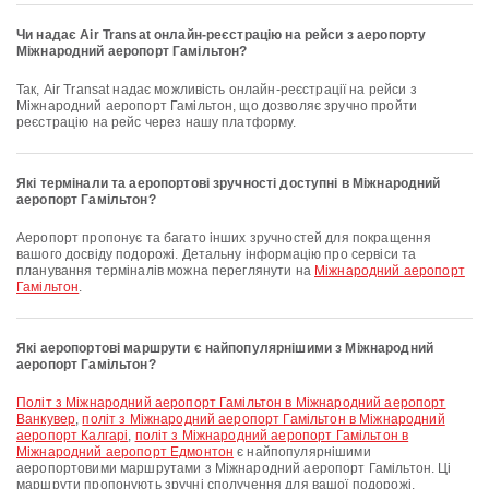
Чи надає Air Transat онлайн-реєстрацію на рейси з аеропорту
Міжнародний аеропорт Гамільтон?
Так, Air Transat надає можливість онлайн-реєстрації на рейси з
Міжнародний аеропорт Гамільтон, що дозволяє зручно пройти
реєстрацію на рейс через нашу платформу.
Які термінали та аеропортові зручності доступні в Міжнародний
аеропорт Гамільтон?
Аеропорт пропонує та багато інших зручностей для покращення
вашого досвіду подорожі. Детальну інформацію про сервіси та
планування терміналів можна переглянути на
Міжнародний аеропорт
Гамільтон
.
Які аеропортові маршрути є найпопулярнішими з Міжнародний
аеропорт Гамільтон?
політ з Міжнародний аеропорт Гамільтон в Міжнародний аеропорт
Ванкувер
,
політ з Міжнародний аеропорт Гамільтон в Міжнародний
аеропорт Калгарі
,
політ з Міжнародний аеропорт Гамільтон в
Міжнародний аеропорт Едмонтон
є найпопулярнішими
аеропортовими маршрутами з Міжнародний аеропорт Гамільтон. Ці
маршрути пропонують зручні сполучення для вашої подорожі.