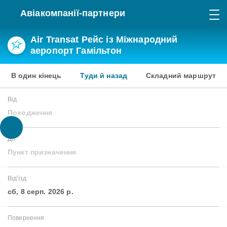
Авіакомпанії-партнери
Air Transat Рейс із Міжнародний
аеропорт Гамільтон
В один кінець
Туди й назад
Складний маршрут
Від
Походження
До
Пункт призначення
Від'їзд
сб, 8 серп. 2026 р.
Повернення