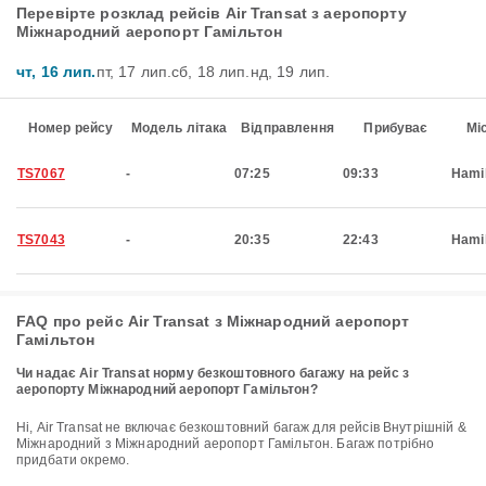
Перевірте розклад рейсів Air Transat з аеропорту
Міжнародний аеропорт Гамільтон
чт, 16 лип.
пт, 17 лип.
сб, 18 лип.
нд, 19 лип.
Номер рейсу
Модель літака
Відправлення
Прибуває
Мі
TS7067
-
07:25
09:33
Hami
TS7043
-
20:35
22:43
Hami
FAQ про рейс Air Transat з Міжнародний аеропорт
Гамільтон
Чи надає Air Transat норму безкоштовного багажу на рейс з
аеропорту Міжнародний аеропорт Гамільтон?
Ні, Air Transat не включає безкоштовний багаж для рейсів Внутрішній &
Міжнародний з Міжнародний аеропорт Гамільтон. Багаж потрібно
придбати окремо.