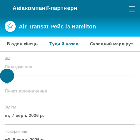
Авіакомпанії-партнери
Air Transat Рейс із Hamilton
В один кінець
Туди й назад
Складний маршрут
Від
Походження
До
Пункт призначення
Від'їзд
пт, 7 серп. 2026 р.
Повернення
сб, 8 серп. 2026 р.