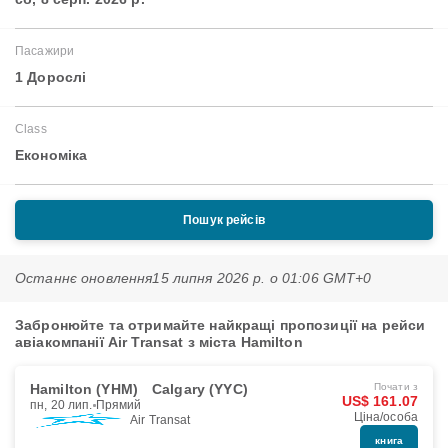
Пасажири
1 Дорослі
Class
Економіка
Пошук рейсів
Останнє оновлення
15 липня 2026 р. о 01:06 GMT+0
Забронюйте та отримайте найкращі пропозиції на рейси
авіакомпанії Air Transat з міста Hamilton
Hamilton (YHM)
Calgary (YYC)
Почати з
US$ 161.07
пн, 20 лип.
Прямий
Ціна/особа
Air Transat
книга