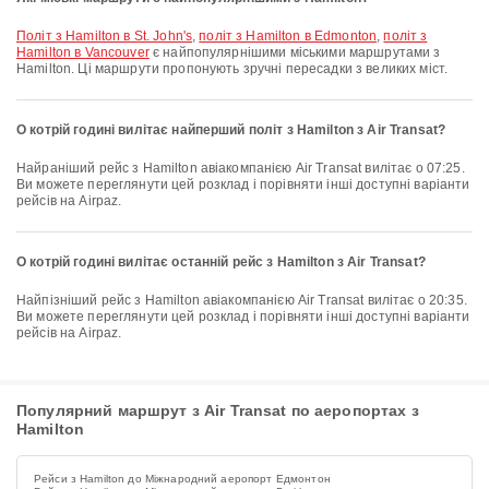
політ з Hamilton в St. John's
,
політ з Hamilton в Edmonton
,
політ з
Hamilton в Vancouver
є найпопулярнішими міськими маршрутами з
Hamilton. Ці маршрути пропонують зручні пересадки з великих міст.
О котрій годині вилітає найперший політ з Hamilton з Air Transat?
Найраніший рейс з Hamilton авіакомпанією Air Transat вилітає о 07:25.
Ви можете переглянути цей розклад і порівняти інші доступні варіанти
рейсів на Airpaz.
О котрій годині вилітає останній рейс з Hamilton з Air Transat?
Найпізніший рейс з Hamilton авіакомпанією Air Transat вилітає о 20:35.
Ви можете переглянути цей розклад і порівняти інші доступні варіанти
рейсів на Airpaz.
Популярний маршрут з Air Transat по аеропортах з
Hamilton
Рейси з Hamilton до Міжнародний аеропорт Едмонтон