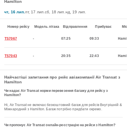
Hamilton
чт, 16 лип.
пт, 17 лип.
сб, 18 лип.
нд, 19 лип.
Номер рейсу
Модель літака
Відправлення
Прибуває
Мі
TS7067
-
07:25
09:33
Hami
TS7043
-
20:35
22:43
Hami
Найчастіші запитання про рейс авіакомпанії Air Transat з
Hamilton
Чи надає Air Transat норми перевезення багажу для рейсу з
Hamilton?
Ні, Air Transat не включає безкоштовний багаж для рейсів Внутрішній &
Міжнародний з Hamilton. Багаж потрібно придбати окремо.
Чи пропонує Air Transat онлайн-реєстрацію на рейси з Hamilton?