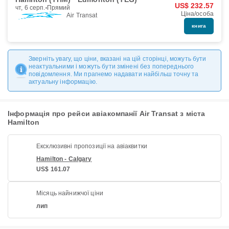
US$ 232.57
чт, 6 серп.
Прямий
Ціна/особа
Air Transat
книга
Зверніть увагу, що ціни, вказані на цій сторінці, можуть бути
неактуальними і можуть бути змінені без попереднього
повідомлення. Ми прагнемо надавати найбільш точну та
актуальну інформацію.
Інформація про рейси авіакомпанії Air Transat з міста
Hamilton
Ексклюзивні пропозиції на авіаквитки
Hamilton - Calgary
US$ 161.07
Місяць найнижчої ціни
лип