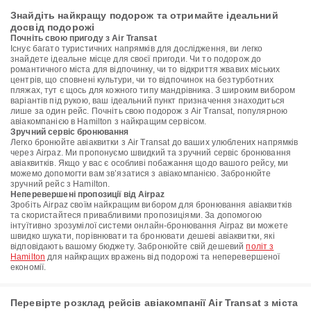
Знайдіть найкращу подорож та отримайте ідеальний
досвід подорожі
Почніть свою пригоду з Air Transat
Існує багато туристичних напрямків для дослідження, ви легко
знайдете ідеальне місце для своєї пригоди. Чи то подорож до
романтичного міста для відпочинку, чи то відкриття жвавих міських
центрів, що сповнені культури, чи то відпочинок на безтурботних
пляжах, тут є щось для кожного типу мандрівника. З широким вибором
варіантів під рукою, ваш ідеальний пункт призначення знаходиться
лише за один рейс. Почніть свою подорож з Air Transat, популярною
авіакомпанією в Hamilton з найкращим сервісом.
Зручний сервіс бронювання
Легко бронюйте авіаквитки з Air Transat до ваших улюблених напрямків
через Airpaz. Ми пропонуємо швидкий та зручний сервіс бронювання
авіаквитків. Якщо у вас є особливі побажання щодо вашого рейсу, ми
можемо допомогти вам зв’язатися з авіакомпанією. Забронюйте
зручний рейс з Hamilton.
Неперевершені пропозиції від Airpaz
Зробіть Airpaz своїм найкращим вибором для бронювання авіаквитків
та скористайтеся привабливими пропозиціями. За допомогою
інтуїтивно зрозумілої системи онлайн-бронювання Airpaz ви можете
швидко шукати, порівнювати та бронювати дешеві авіаквитки, які
відповідають вашому бюджету. Забронюйте свій дешевий
політ з
Hamilton
для найкращих вражень від подорожі та неперевершеної
економії.
Перевірте розклад рейсів авіакомпанії Air Transat з міста