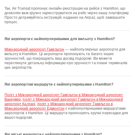
Так, Air Transat пропонує онлайн-реєстрацію на рейси з Hamilton, що
дозволяє вам зручно зареєструватися на рейс через нашу платформу.
Просто дотримуйтесь інструкцій, наданих на Airpaz, щоб завершити
процес.
Які аеропорти є найпопулярнішими для вильоту з Hamilton?
Міжнародний аеропорт Гамільтон
— найпопулярніші аеропорти для
вильоту в Hamilton. Ці аеропорти пропонують та багато інших
зручностей, що покращують ваш досвід подорожі. Ви можете
переглянути детальну інформацію про зручності та плани терміналів
цих аеропортів.
Які аеропортові маршрути є найпопулярнішими з Hamilton?
політ з Міжнародний аеропорт Гамільтон в Міжнародний аеропорт
Ванкувер
,
політ з Міжнародний аеропорт Гамільтон в Міжнародний
аеропорт Калгарі
,
політ з Міжнародний аеропорт Гамільтон в
Міжнародний аеропорт Едмонтон
є найпопулярнішими маршрутами
аеропортів з Hamilton. Ці маршрути пропонують зручні пересадки для
вашої подорожі.
Які міські маршрути є найпопулярнішими з Hamilton?