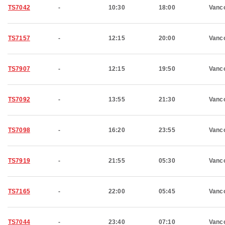
TS7042
-
10:30
18:00
Vanc
TS7157
-
12:15
20:00
Vanc
TS7907
-
12:15
19:50
Vanc
TS7092
-
13:55
21:30
Vanc
TS7098
-
16:20
23:55
Vanc
TS7919
-
21:55
05:30
Vanc
TS7165
-
22:00
05:45
Vanc
TS7044
-
23:40
07:10
Vanc