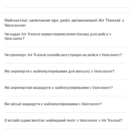
Найчастіші запитання про рейс авіакомпанії Air Transat з
Vancouver
Чи надає Air Transat норми перевезення багажу для рейсу з
Vancouver?
Чи пропонує Air Transat онлайн-реєстрацію на рейси з Vancouver?
Які аеропорти є найпопулярнішими для вильоту з Vancouver?
Які аеропортові маршрути є найпопулярнішими з Vancouver?
Які міські маршрути є найпопулярнішими з Vancouver?
О котрій годині вилітає найперший політ з Vancouver з Air Transat?