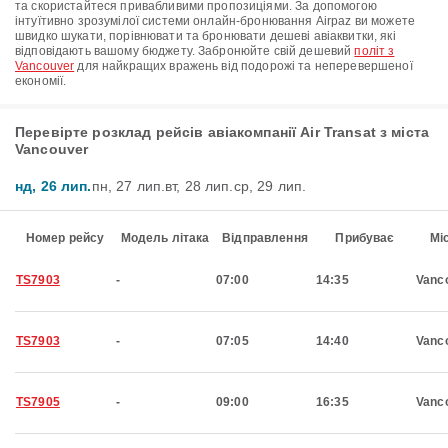
та скористайтеся привабливими пропозиціями. За допомогою
інтуїтивно зрозумілої системи онлайн-бронювання Airpaz ви можете
швидко шукати, порівнювати та бронювати дешеві авіаквитки, які
відповідають вашому бюджету. Забронюйте свій дешевий
політ з
Vancouver
для найкращих вражень від подорожі та неперевершеної
економії.
Перевірте розклад рейсів авіакомпанії Air Transat з міста
Vancouver
нд, 26 лип.
пн, 27 лип.
вт, 28 лип.
ср, 29 лип.
Номер рейсу
Модель літака
Відправлення
Прибуває
Мі
TS7903
-
07:00
14:35
Vanc
TS7903
-
07:05
14:40
Vanc
TS7905
-
09:00
16:35
Vanc