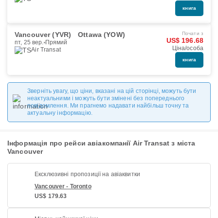
книга
Vancouver (YVR)
Ottawa (YOW)
Почати з
US$ 196.68
пт, 25 вер.
Прямий
Ціна/особа
Air Transat
книга
Зверніть увагу, що ціни, вказані на цій сторінці, можуть бути
неактуальними і можуть бути змінені без попереднього
повідомлення. Ми прагнемо надавати найбільш точну та
актуальну інформацію.
Інформація про рейси авіакомпанії Air Transat з міста
Vancouver
Ексклюзивні пропозиції на авіаквитки
Vancouver - Toronto
US$ 179.63