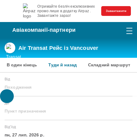
Отримайте безліч ексклюзивних
промо лише в додатку Airpaz .
Завантажити
Завантажте зараз!
Авіакомпанії-партнери
Air Transat Рейс із Vancouver
В один кінець
Туди й назад
Складний маршрут
Від
Походження
До
Пункт призначення
Від'їзд
пн, 27 лип. 2026 р.