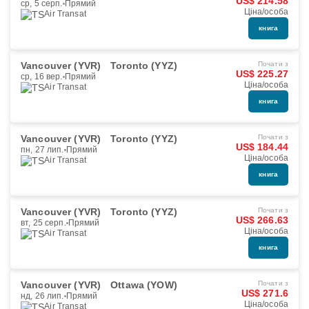
US$ 214.58
ср, 5 серп.
Прямий
Ціна/особа
Air Transat
книга
Vancouver (YVR)
Toronto (YYZ)
Почати з
US$ 225.27
ср, 16 вер.
Прямий
Ціна/особа
Air Transat
книга
Vancouver (YVR)
Toronto (YYZ)
Почати з
US$ 184.44
пн, 27 лип.
Прямий
Ціна/особа
Air Transat
книга
Vancouver (YVR)
Toronto (YYZ)
Почати з
US$ 266.63
вт, 25 серп.
Прямий
Ціна/особа
Air Transat
книга
Vancouver (YVR)
Ottawa (YOW)
Почати з
US$ 271.6
нд, 26 лип.
Прямий
Ціна/особа
Air Transat