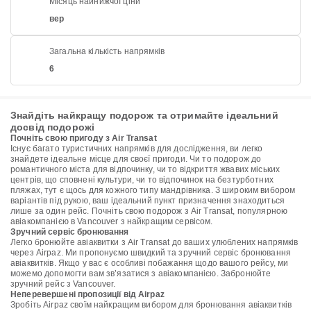
Місяць найнижчої ціни
вер
Загальна кількість напрямків
6
Знайдіть найкращу подорож та отримайте ідеальний
досвід подорожі
Почніть свою пригоду з Air Transat
Існує багато туристичних напрямків для дослідження, ви легко
знайдете ідеальне місце для своєї пригоди. Чи то подорож до
романтичного міста для відпочинку, чи то відкриття жвавих міських
центрів, що сповнені культури, чи то відпочинок на безтурботних
пляжах, тут є щось для кожного типу мандрівника. З широким вибором
варіантів під рукою, ваш ідеальний пункт призначення знаходиться
лише за один рейс. Почніть свою подорож з Air Transat, популярною
авіакомпанією в Vancouver з найкращим сервісом.
Зручний сервіс бронювання
Легко бронюйте авіаквитки з Air Transat до ваших улюблених напрямків
через Airpaz. Ми пропонуємо швидкий та зручний сервіс бронювання
авіаквитків. Якщо у вас є особливі побажання щодо вашого рейсу, ми
можемо допомогти вам зв’язатися з авіакомпанією. Забронюйте
зручний рейс з Vancouver.
Неперевершені пропозиції від Airpaz
Зробіть Airpaz своїм найкращим вибором для бронювання авіаквитків