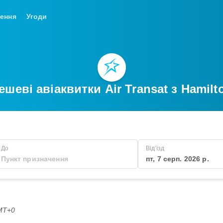
ення
Угоди
ешеві авіаквитки Air Transat з Hamilt
До
Від'їзд
пт, 7 серп. 2026 р.
GMT+0