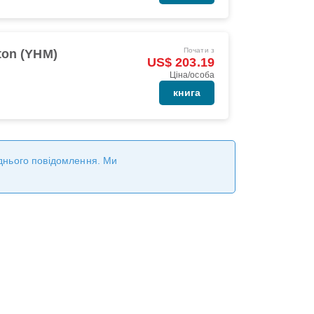
Почати з
ton (YHM)
US$ 203.19
Ціна/особа
книга
реднього повідомлення. Ми