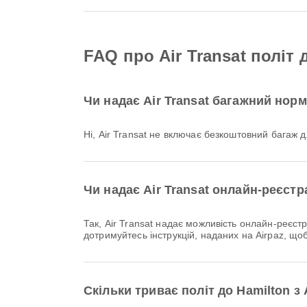
FAQ про Air Transat політ 
Чи надає Air Transat багажний нор
Ні, Air Transat не включає безкоштовний багаж
Чи надає Air Transat онлайн-реєстр
Так, Air Transat надає можливість онлайн-реєстрації на рейси до Hamilton, що дозволяє зручно пройти реєстрацію на рейс через нашу платформу. Просто
дотримуйтесь інструкцій, наданих на Airpaz, що
Скільки триває політ до Hamilton з 