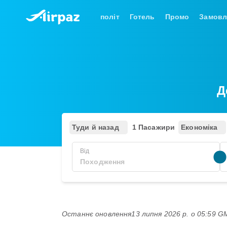
політ
Готель
Промо
Замовл
Д
Туди й назад
1 Пасажири
Економіка
Від
Останнє оновлення
13 липня 2026 р. о 05:59 