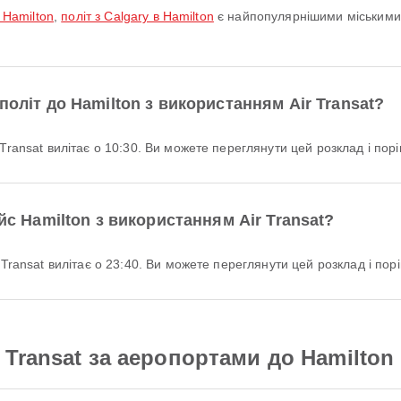
 Hamilton
,
політ з Calgary в Hamilton
є найпопулярнішими міськими
політ до Hamilton з використанням Air Transat?
Transat вилітає о 10:30. Ви можете переглянути цей розклад і порів
ейс Hamilton з використанням Air Transat?
 Transat вилітає о 23:40. Ви можете переглянути цей розклад і порів
Transat за аеропортами до Hamilton