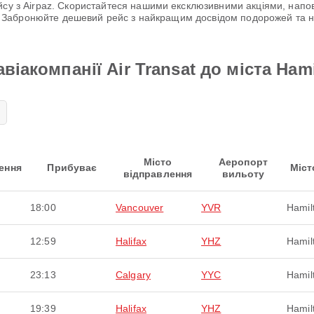
йсу з Airpaz. Скористайтеся нашими ексклюзивними акціями, напов
ю! Забронюйте дешевий рейс з найкращим досвідом подорожей т
віакомпанії Air Transat до міста Ham
Місто
Аеропорт
ення
Прибуває
Міст
відправлення
вильоту
18:00
Vancouver
YVR
Hamil
12:59
Halifax
YHZ
Hamil
23:13
Calgary
YYC
Hamil
19:39
Halifax
YHZ
Hamil