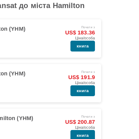
nsat до міста Hamilton
Почати з
ton (YHM)
US$ 183.36
Ціна/особа
книга
Почати з
ton (YHM)
US$ 191.9
Ціна/особа
книга
Почати з
milton (YHM)
US$ 200.87
Ціна/особа
книга