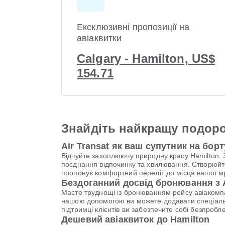
Ексклюзивні пропозиції на
авіаквитки
Calgary - Hamilton, US$
154.71
Знайдіть найкращу подоро
Air Transat як ваш супутник на борт
Відчуйте захоплюючу природну красу Hamilton. 
поєднання відпочинку та хвилювання. Створюйте
пропонує комфортний переліт до місця вашої мр
Бездоганний досвід бронювання з 
Маєте труднощі із бронюванням рейсу авіакомпа
нашою допомогою ви можете додавати спеціальні
підтримці клієнтів ви забезпечите собі безпроб
Дешевий авіаквиток до Hamilton