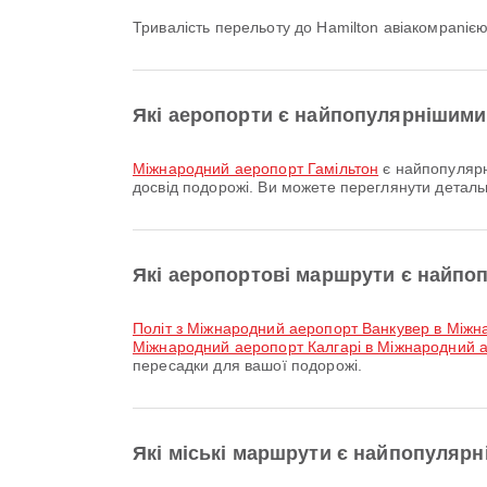
Тривалість перельоту до Hamilton авіакомpanією
Які аеропорти є найпопулярнішими
Міжнародний аеропорт Гамільтон
є найпопулярн
досвід подорожі. Ви можете переглянути деталь
Які аеропортові маршрути є найпо
політ з Міжнародний аеропорт Ванкувер в Між
Міжнародний аеропорт Калгарі в Міжнародний а
пересадки для вашої подорожі.
Які міські маршрути є найпопулярн