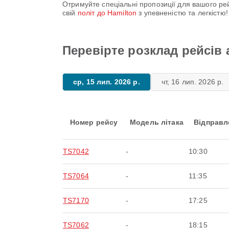
Отримуйте спеціальні пропозиції для вашого ре
свій
політ до Hamilton
з упевненістю та легкіст
Перевірте розклад рейсів а
ср, 15 лип. 2026 р.
чт, 16 лип. 2026 р.
Номер рейсу
Модель літака
Відправл
TS7042
-
10:30
TS7064
-
11:35
TS7170
-
17:25
TS7062
-
18:15