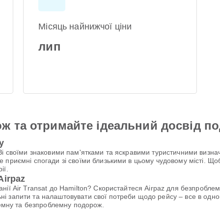
Місяць найнижчої ціни
лип
ж та отримайте ідеальний досвід п
у
Зі своїми знаковими пам'ятками та яскравими туристичними визна
 приємні спогади зі своїми близькими в цьому чудовому місті. Що
ії.
Airpaz
нії Air Transat до Hamilton? Скористайтеся Airpaz для безпробле
 запити та налаштовувати свої потреби щодо рейсу – все в одном
лемну та безпроблемну подорож.