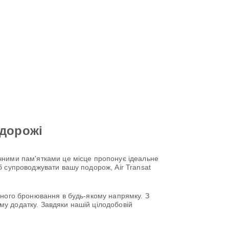
одорожі
чними пам'ятками це місце пропонує ідеальне
б супроводжувати вашу подорож, Air Transat
много бронювання в будь-якому напрямку. З
у додатку. Завдяки нашій цілодобовій