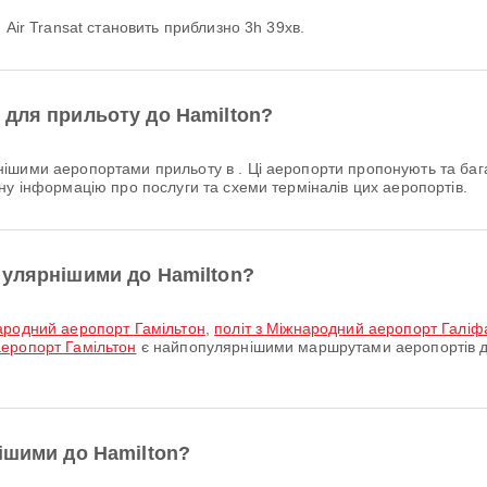
 Air Transat становить приблизно 3h 39хв.
 для прильоту до Hamilton?
ішими аеропортами прильоту в . Ці аеропорти пропонують та баг
ну інформацію про послуги та схеми терміналів цих аеропортів.
пулярнішими до Hamilton?
народний аеропорт Гамільтон
,
політ з Міжнародний аеропорт Галіф
еропорт Гамільтон
є найпопулярнішими маршрутами аеропортів до
ішими до Hamilton?