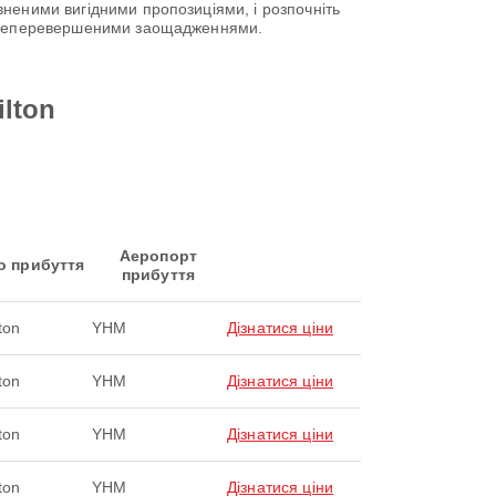
неними вигідними пропозиціями, і розпочніть
а неперевершеними заощадженнями.
ilton
Аеропорт
о прибуття
прибуття
ton
YHM
Дізнатися ціни
ton
YHM
Дізнатися ціни
ton
YHM
Дізнатися ціни
ton
YHM
Дізнатися ціни