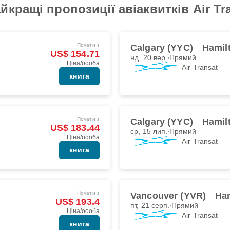
кращі пропозиції авіаквитків Air Tra
Почати з
Calgary (YYC)
Hamil
US$ 154.71
нд, 20 вер.
Прямий
Ціна/особа
Air Transat
книга
Почати з
Calgary (YYC)
Hamil
US$ 183.44
ср, 15 лип.
Прямий
Ціна/особа
Air Transat
книга
Почати з
Vancouver (YVR)
Ha
US$ 193.4
пт, 21 серп.
Прямий
Ціна/особа
Air Transat
книга