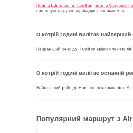
політ з Edmonton в Hamilton
,
політ з Vancouver в
пропонують зручні пересадки з великих міст.
О котрій годині вилітає найперший 
Найраніший рейс до Hamilton авіакомпанією Air 
О котрій годині вилітає останній р
Найпізніший рейс до Hamilton авіакомпанією Air
Популярний маршрут з Air 