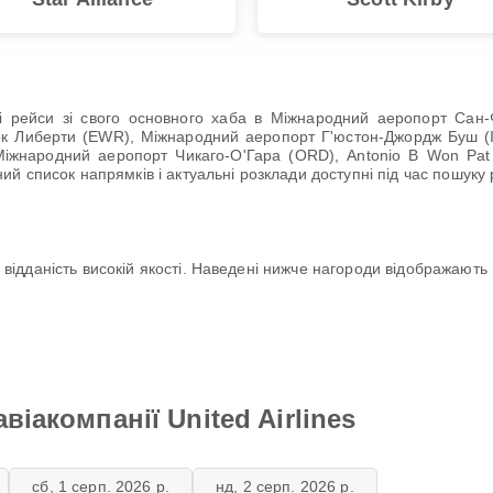
одні рейси зі свого основного хаба в Міжнародний аеропорт Са
к Либерти (EWR), Міжнародний аеропорт Г'юстон-Джордж Буш (
жнародний аеропорт Чикаго-О'Гара (ORD), Antonio B Won Pat In
 список напрямків і актуальні розклади доступні під час пошуку р
ою відданість високій якості. Наведені нижче нагороди відображають
віакомпанії United Airlines
сб, 1 серп. 2026 р.
нд, 2 серп. 2026 р.