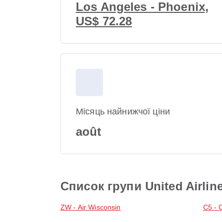
Los Angeles - Phoenix,
US$ 72.28
Місяць найнижчої ціни
août
Список групи United Airlin
ZW - Air Wisconsin
C5 - 