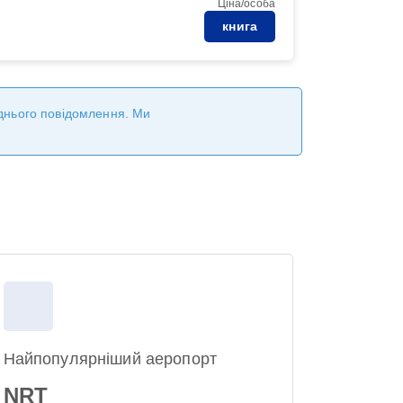
Ціна/особа
книга
реднього повідомлення. Ми
Найпопулярніший аеропорт
NRT