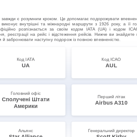
авжди є розумним кроком. Це допомагає подорожувати впевнено й 
 виконує внутрішні та міжнародні маршрути з 1926 року, а її 
s офіційно розпізнається за своїм кодом IATA (UA) і кодом I
, реєстрації на рейс і відстеження рейсів. Нижче ви знайдете вс
и й забронювати наступну подорож із повною впевненістю.
Код IATA
Код ICAO
UA
AUL
Головний офіс
Перший літак
Сполучені Штати
Airbus A310
Америки
Альянс
Генеральний директор
Star Alliance
Scott Kirby