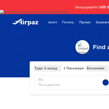
Заощаджуйте!
USD 
політ
Готель
Промо
Замовл
Find 
Туди й назад
1 Пасажири
Економіка
Від