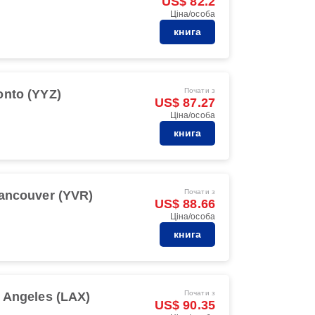
US$ 82.2
Ціна/особа
книга
Почати з
onto (YYZ)
US$ 87.27
Ціна/особа
книга
Почати з
ancouver (YVR)
US$ 88.66
Ціна/особа
книга
Почати з
 Angeles (LAX)
US$ 90.35