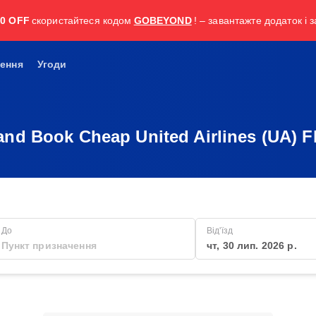
30 OFF
скористайтеся кодом
GOBEYOND
! – завантажте додаток і 
ення
Угоди
and Book Cheap United Airlines (UA) Fl
До
Від'їзд
чт, 30 лип. 2026 р.