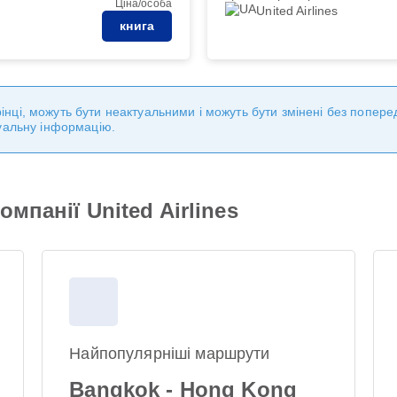
Ціна/особа
United Airlines
книга
торінці, можуть бути неактуальними і можуть бути змінені без попе
уальну інформацію.
мпанії United Airlines
Найпопулярніші маршрути
Bangkok - Hong Kong