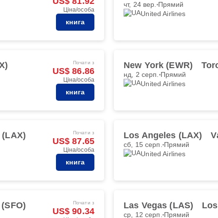
US$ 81.92
чт, 24 вер.
Прямий
Ціна/особа
United Airlines
книга
Почати з
X)
New York (EWR)
Tor
US$ 86.86
нд, 2 серп.
Прямий
Ціна/особа
United Airlines
книга
Почати з
 (LAX)
Los Angeles (LAX)
V
US$ 87.65
сб, 15 серп.
Прямий
Ціна/особа
United Airlines
книга
Почати з
 (SFO)
Las Vegas (LAS)
Los
US$ 90.34
ср, 12 серп.
Прямий