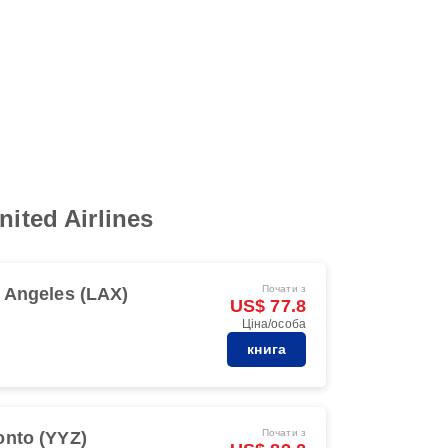
ited Airlines
Почати з
 Angeles (LAX)
US$ 77.8
Ціна/особа
книга
Почати з
onto (YYZ)