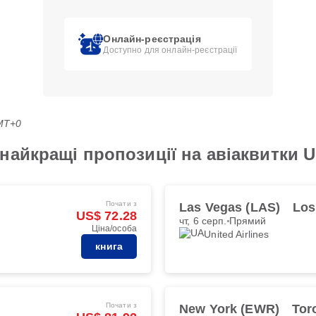
Онлайн-реєстрація
Доступно для онлайн-реєстрації
GMT+0
айкращі пропозиції на авіаквитки Un
Почати з
Las Vegas (LAS)
Los
US$ 72.28
чт, 6 серп.
Прямий
Ціна/особа
United Airlines
книга
Почати з
New York (EWR)
Tor