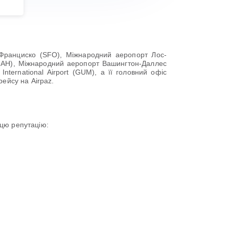
н-Франциско (SFO), Міжнародний аеропорт Лос-
IAH), Міжнародний аеропорт Вашингтон-Даллес
ternational Airport (GUM), а її головний офіс
ейсу на Airpaz.
 цю репутацію: