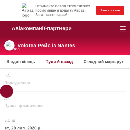
Отримайте безліч ексклюзивних
промо лише в додатку Airpaz .
Завантажити
Завантажте зараз!
Авіакомпанії-партнери
Volotea Рейс із Nantes
В один кінець
Туди й назад
Складний маршрут
Від
Походження
До
Пункт призначення
Від'їзд
вт, 28 лип. 2026 р.