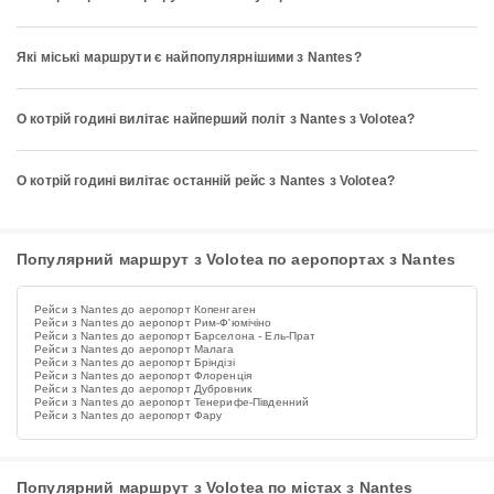
Які міські маршрути є найпопулярнішими з Nantes?
О котрій годині вилітає найперший політ з Nantes з Volotea?
О котрій годині вилітає останній рейс з Nantes з Volotea?
Популярний маршрут з Volotea по аеропортах з Nantes
Рейси з Nantes до аеропорт Копенгаген
Рейси з Nantes до аеропорт Рим-Ф'юмічіно
Рейси з Nantes до аеропорт Барселона - Ель-Прат
Рейси з Nantes до аеропорт Малага
Рейси з Nantes до аеропорт Бріндізі
Рейси з Nantes до аеропорт Флоренція
Рейси з Nantes до аеропорт Дубровник
Рейси з Nantes до аеропорт Тенерифе-Південний
Рейси з Nantes до аеропорт Фару
Популярний маршрут з Volotea по містах з Nantes