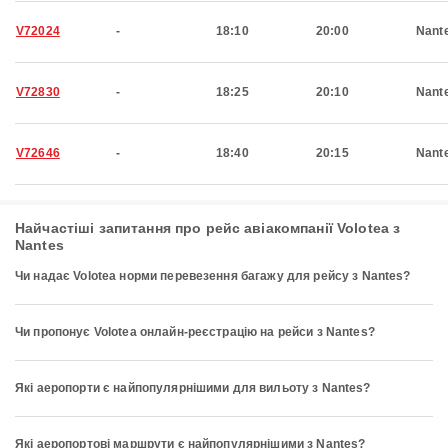
V72024
-
18:10
20:00
Nant
V72830
-
18:25
20:10
Nant
V72646
-
18:40
20:15
Nant
Найчастіші запитання про рейс авіакомпанії Volotea з
Nantes
Чи надає Volotea норми перевезення багажу для рейсу з Nantes?
Чи пропонує Volotea онлайн-реєстрацію на рейси з Nantes?
Які аеропорти є найпопулярнішими для вильоту з Nantes?
Які аеропортові маршрути є найпопулярнішими з Nantes?