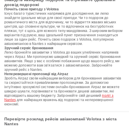
досвід подорожі
Почніть свою пригоду з Volotea
Існує багато туристичних напрямків для дослідження, ви легко
знайдете ідеальне місце для своєї пригоди. Чи то подорож до
романтичного міста для відпочинку, чи то відкриття жвавих міських
центрів, що сповнені культури, чи то відпочинок на безтурботних
пляжах, тут є щось для кожного типу мандрівника. З широким вибором
варіантів під рукою, ваш ідеальний пункт призначення знаходиться
лише за один рейс. Почніть свою подорож з Volotea, популярною
авіакомпанією в Nantes з найкращим сервісом.
Зручний сервіс бронювання
Легко бронюйте авіаквитки з Volotea до ваших улюблених напрямків
через Airpaz. Ми пропонуємо швидкий та зручний сервіс бронювання
авіаквитків. Якщо у вас є особливі побажання щодо вашого рейсу, ми
можемо допомогти вам зв’язатися з авіакомпанією. Забронюйте
зручний рейс з Nantes.
Неперевершені пропозиції від Airpaz
Зробіть Airpaz своїм найкращим вибором для бронювання авіаквитків
та скористайтеся привабливими пропозиціями. За допомогою
інтуїтивно зрозумілої системи онлайн-бронювання Airpaz ви можете
швидко шукати, порівнювати та бронювати дешеві авіаквитки, які
відповідають вашому бюджету. Забронюйте свій дешевий
політ з
Nantes
для найкращих вражень від подорожі та неперевершеної
економії.
Перевірте розклад рейсів авіакомпанії Volotea з міста
Nantes