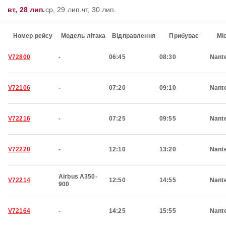
вт, 28 лип.
ср, 29 лип.
чт, 30 лип.
Номер рейсу
Модель літака
Відправлення
Прибуває
Мі
V72800
-
06:45
08:30
Nant
V72106
-
07:20
09:10
Nant
V72216
-
07:25
09:55
Nant
V72220
-
12:10
13:20
Nant
Airbus A350-
V72214
12:50
14:55
Nant
900
V72164
-
14:25
15:55
Nant