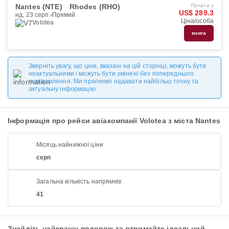
Nantes (NTE)
Rhodes (RHO)
Почати з
US$ 289.3
нд, 23 серп.
Прямий
Ціна/особа
Volotea
книга
Зверніть увагу, що ціни, вказані на цій сторінці, можуть бути
неактуальними і можуть бути змінені без попереднього
повідомлення. Ми прагнемо надавати найбільш точну та
актуальну інформацію.
Інформація про рейси авіакомпанії Volotea з міста Nantes
Місяць найнижчої ціни
серп
Загальна кількість напрямків
41
Знайдіть найкращу подорож та отримайте ідеальний