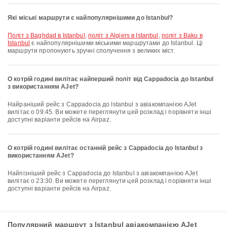
Які міські маршрути є найпопулярнішими до Istanbul?
політ з Baghdad в Istanbul
,
політ з Algiers в Istanbul
,
політ з Baku в
Istanbul
є найпопулярнішими міськими маршрутами до Istanbul. Ці
маршрути пропонують зручні сполучення з великих міст.
О котрій годині вилітає найперший політ від Cappadocia до Istanbul
з використанням AJet?
Найраніший рейс з Cappadocia до Istanbul з авіакомпанією AJet
вилітає о 09:45. Ви можете переглянути цей розклад і порівняти інші
доступні варіанти рейсів на Airpaz.
О котрій годині вилітає останній рейс з Cappadocia до Istanbul з
використанням AJet?
Найпізніший рейс з Cappadocia до Istanbul з авіакомпанією AJet
вилітає о 23:30. Ви можете переглянути цей розклад і порівняти інші
доступні варіанти рейсів на Airpaz.
Популярний маршрут з Istanbul авіакомпанією AJet