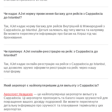
Чи надає AJet норму провезення багажу для рейсів з Cappadocia
до Istanbul?
Так, AJet надає норму багажу для рейсів Внутрішній & Міжнародний з
Cappadocia до Istanbul. Деталі залежать від типу квитка та напрямку.
Ви можете переглянути інформацію про багаж на Airpaz під час
бронювання.
Чи пропонує AJet онлайн-реєстрацію на рейс з Cappadocia до
Istanbul?
Так, AJet надає онлайн-реєстрацію на рейси з Cappadocia до Istanbul,
що дозволяє зручно оформити реєстрацію на рейс через нашу
платформу.
Який аеропорт є найпопулярнішим для вильоту з Cappadocia?
аеропорт Невшехір
— це найпопулярніші аеропорти вильоту в
Cappadocia. Ці аеропорти пропонують та багато інших зручностей для
покращення вашого досвіду подорожей. Ви можете переглянути
детальну інформацію про зручності та планування терміналів у цих
аеропортах.