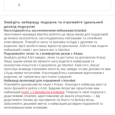
1
Знайдіть найкращу подорож та отримайте ідеальний
досвід подорожі
Насолоджуйтесь захоплюючими пейзажами Istanbul
Захоплюючі краєвиди Istanbul роблять це місце мрією для подорожей,
де можна прогулятися, насолоджуючись пейзажами та спокійною
атмосферою. Плануйте легку та приємну поїздку з друзями та
родиною. Щоб зробити вашу відпустку ідеальною, AJet готова надати
найкращий сервіс і доставити вас із Istanbul.
Подорожуйте легко та з комфортом разом з Airpaz
Знайдіть рейси AJet швидко, легко та доступно за допомогою Airpaz.
Лише одним кліком ви зможете насолодитися найкращим та
незабутнім польотом з Cappadocia до Istanbul. Крім того, Airpaz
пропонує команду підтримки клієнтів, яка завжди готова допомогти вам
з будь-якими питаннями. Насолоджуйтесь приємним відпочинком з
родиною, не турбуючись про плани подорожі.
Найкращі пропозиції для подорожей з Istanbul
Отримуйте дешеві квитки лише з Airpaz. Знаходьте найкращі акції та
легко бронюйте рейси з AJet. Завдяки Airpaz ми гарантуємо вам
найкращий
політ з Cappadocia в Istanbul
. Покращте свою подорож з
додатковими опціями, адаптованими до ваших уподобань — від
додаткового багажу до харчування на борту та вибору місць.
Забронюйте дешевий квиток з найкращим досвідом подорожей та
неперевершеними знижками.