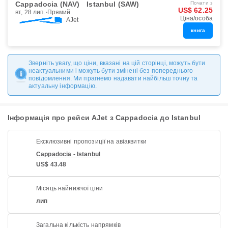
Cappadocia (NAV)
Istanbul (SAW)
Почати з
US$ 62.25
вт, 28 лип.
Прямий
Ціна/особа
AJet
книга
Зверніть увагу, що ціни, вказані на цій сторінці, можуть бути
неактуальними і можуть бути змінені без попереднього
повідомлення. Ми прагнемо надавати найбільш точну та
актуальну інформацію.
Інформація про рейси AJet з Cappadocia до Istanbul
Ексклюзивні пропозиції на авіаквитки
Cappadocia - Istanbul
US$ 43.48
Місяць найнижчої ціни
лип
Загальна кількість напрямків