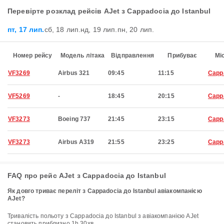
Перевірте розклад рейсів AJet з Cappadocia до Istanbul
пт, 17 лип.
сб, 18 лип.
нд, 19 лип.
пн, 20 лип.
Номер рейсу
Модель літака
Відправлення
Прибуває
Мі
VF3269
Airbus 321
09:45
11:15
Capp
VF5269
-
18:45
20:15
Capp
VF3273
Boeing 737
21:45
23:15
Capp
VF3273
Airbus A319
21:55
23:25
Capp
FAQ про рейс AJet з Cappadocia до Istanbul
Як довго триває переліт з Cappadocia до Istanbul авіакомпанією
AJet?
Тривалість польоту з Cappadocia до Istanbul з авіакомпанією AJet
становить приблизно 1h 30хв.