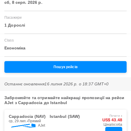
сб, 8 серп. 2026 р.
Пасажири
1 Дорослі
Class
Економіка
Пошук рейсів
Останнє оновлення
16 липня 2026 р. о 18:37 GMT+0
Забронюйте та отримайте найкращі пропозиції на рейси
AJet з Cappadocia до Istanbul
Cappadocia (NAV)
Istanbul (SAW)
Почати з
US$ 43.48
ср, 29 лип.
Прямий
Ціна/особа
AJet