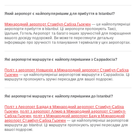
Який аеропорт є найпопулярнішим для прибуття в Istanbul?
Міжнародний аеропорт Стамбул-Сабіха Гьокчен
— це найпопулярніші
аеропорти прибуття в Istanbul. Ці аеропорти пропонують Таксі,
їдальня, Готель Аеропорт та багато інших зручностей для покращення
вашого досвіду подорожей. Ви можете переглянути детальну
інформацію про зручності та планування терміналів у цих аеропортах.
Які аеропортні маршрути є найпопулярнішими з Cappadocia?
політ з аеропорт Невшехір в Міжнародний аеропорт Стамбул-Сабіха
Гьокчен
— це найпопулярніші аеропортові маршрути з Cappadocia. Ці
маршрути пропонують зручні пересадки для вашої подорожі.
Які аеропортні маршрути є найпопулярнішими до Istanbul?
політ з Аеропорт Багдад в Міжнародний аеропорт Стамбул-Сабіха
Гьокчен
,
політ з аеропорт Алжир в Міжнародний аеропорт Стамбул-
Сабіха Гьокчен
,
політ з Міжнародний аеропорт Баку в Міжнародний
аеропорт Стамбул-Сабіха Гьокчен
— це найпопулярніші аеропортові
маршрути до Istanbul. Ці маршрути пропонують зручні пересадки для
вашої подорожі.