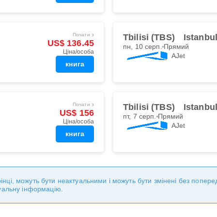
Почати з
Tbilisi (TBS)
Istanbu
US$ 136.45
пн, 10 серп.
Прямий
Ціна/особа
AJet
книга
Почати з
Tbilisi (TBS)
Istanbu
US$ 156
пт, 7 серп.
Прямий
Ціна/особа
AJet
книга
торінці, можуть бути неактуальними і можуть бути змінені без попе
уальну інформацію.