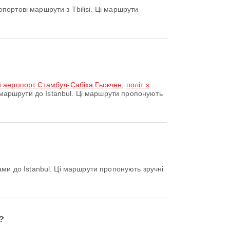
ортові маршрути з Tbilisi. Ці маршрути
й аеропорт Стамбул-Сабіха Гьокчен
,
політ з
маршрути до Istanbul. Ці маршрути пропонують
и до Istanbul. Ці маршрути пропонують зручні
?