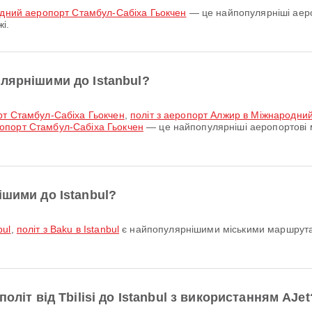
родний аеропорт Стамбул-Сабіха Гьокчен
— це найпопулярніші аероп
і.
лярнішими до Istanbul?
рт Стамбул-Сабіха Гьокчен
,
політ з аеропорт Алжир в Міжнародни
опорт Стамбул-Сабіха Гьокчен
— це найпопулярніші аеропортові 
ішими до Istanbul?
bul
,
політ з Baku в Istanbul
є найпопулярнішими міськими маршрутам
оліт від Tbilisi до Istanbul з використанням AJet