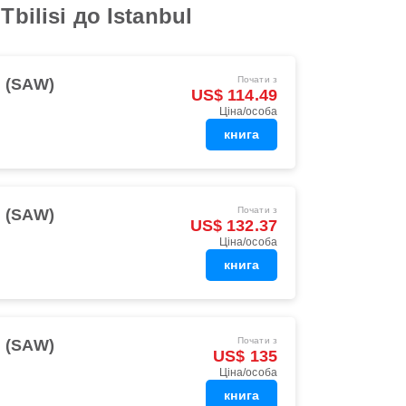
ilisi до Istanbul
Почати з
l (SAW)
US$ 114.49
Ціна/особа
книга
Почати з
l (SAW)
US$ 132.37
Ціна/особа
книга
Почати з
l (SAW)
US$ 135
Ціна/особа
книга