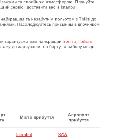
ейзажами та спокійною атмосферою. Плануйте
й сервіс і доставити вас із Istanbul.
найкращим та незабутнім польотом з Tbilisi до
 питаннями. Насолоджуйтесь приємним відпочинком
z ми гарантуємо вам найкращий
політ з Tbilisi в
гажу до харчування на борту та вибору місць.
орт
Аеропорт
Місто прибуття
ту
прибуття
Istanbul
SAW