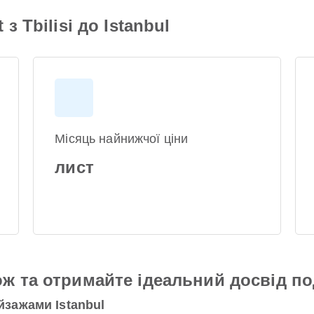
з Tbilisi до Istanbul
Місяць найнижчої ціни
лист
ж та отримайте ідеальний досвід п
зажами Istanbul