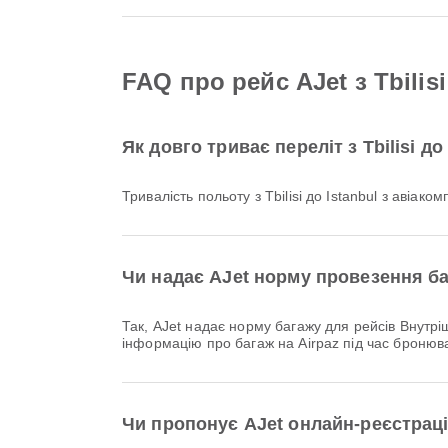
FAQ про рейс AJet з Tbilisi
Як довго триває переліт з Tbilisi д
Тривалість польоту з Tbilisi до Istanbul з авіак
Чи надає AJet норму провезення бага
Так, AJet надає норму багажу для рейсів Внутрішній & Міжнародний з Tbilisi до Istanbul. Деталі залежать від типу квитка та напрямку. Ви можете переглянути
інформацію про багаж на Airpaz під час бронюв
Чи пропонує AJet онлайн-реєстрацію 