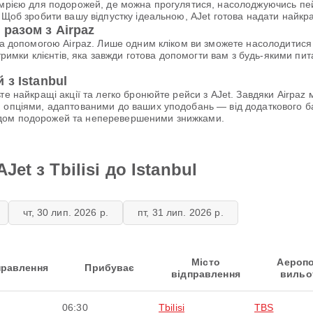
е мрією для подорожей, де можна прогулятися, насолоджуючись п
Щоб зробити вашу відпустку ідеальною, AJet готова надати найкращи
разом з Airpaz
за допомогою Airpaz. Лише одним кліком ви зможете насолодитися 
ідтримки клієнтів, яка завжди готова допомогти вам з будь-якими
 з Istanbul
ьте найкращі акції та легко бронюйте рейси з AJet. Завдяки Airpa
 опціями, адаптованими до ваших уподобань — від додаткового ба
ідом подорожей та неперевершеними знижками.
et з Tbilisi до Istanbul
чт, 30 лип. 2026 р.
пт, 31 лип. 2026 р.
Місто
Аероп
правлення
Прибуває
відправлення
вильо
06:30
Tbilisi
TBS