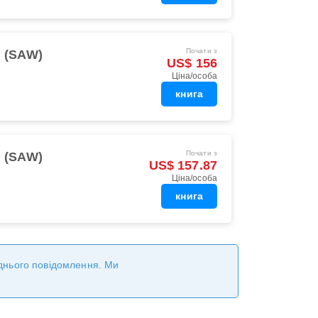
Почати з
l (SAW)
US$ 156
Ціна/особа
книга
Почати з
l (SAW)
US$ 157.87
Ціна/особа
книга
реднього повідомлення. Ми