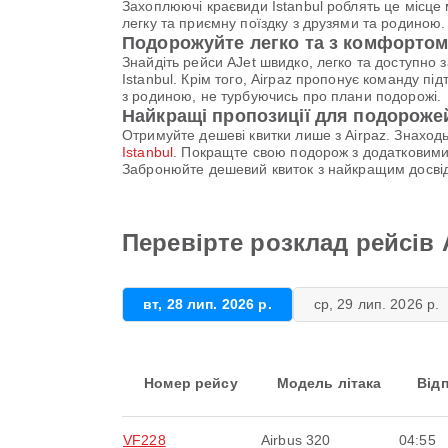
Захоплюючі краєвиди Istanbul роблять це місц
легку та приємну поїздку з друзями та родиною. 
Подорожуйте легко та з комфортом 
Знайдіть рейси AJet швидко, легко та доступно 
Istanbul. Крім того, Airpaz пропонує команду п
з родиною, не турбуючись про плани подорожі.
Найкращі пропозиції для подорожей
Отримуйте дешеві квитки лише з Airpaz. Знаход
Istanbul
. Покращте свою подорож з додатковими
Забронюйте дешевий квиток з найкращим досв
Перевірте розклад рейсів AJ
вт, 28 лип. 2026 р.
ср, 29 лип. 2026 р.
Номер рейсу
Модель літака
Від
VF228
Airbus 320
04:55