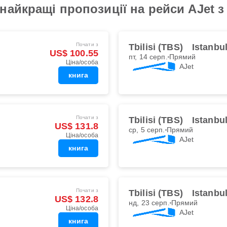
йкращі пропозиції на рейси AJet з Tb
Почати з
Tbilisi (TBS)
Istanbu
US$ 100.55
пт, 14 серп.
Прямий
Ціна/особа
AJet
книга
Почати з
Tbilisi (TBS)
Istanbu
US$ 131.8
ср, 5 серп.
Прямий
Ціна/особа
AJet
книга
Почати з
Tbilisi (TBS)
Istanbu
US$ 132.8
нд, 23 серп.
Прямий
Ціна/особа
AJet
книга