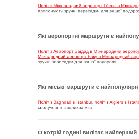
політ з Міжнародний аеропорт Тбілісі в Міжна
пропонують зручні пересадки для вашої подорож
Які аеропортні маршрути є найпопу
політ з Аеропорт Багдад в Міжнародний аеропо
Міжнародний аеропорт Баку в Міжнародний аер
зручні пересадки для вашої подорожі.
Які міські маршрути є найпопулярн
політ з Baghdad в Istanbul
,
політ з Algiers в Istan
сполучення з великих міст.
О котрій годині вилітає найперший п