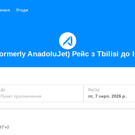
ення
Угоди
ormerly AnadoluJet) Рейс з Tbilisi до 
До
Від'їзд
пт, 7 серп. 2026 р.
GMT+0