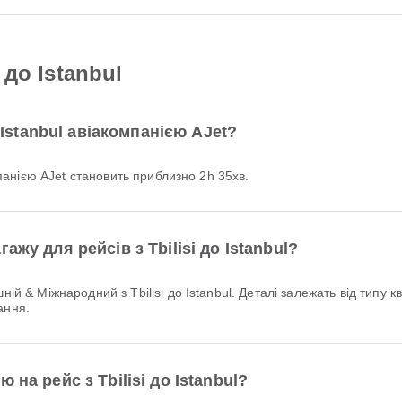
 до Istanbul
о Istanbul авіакомпанією AJet?
омпанією AJet становить приблизно 2h 35хв.
жу для рейсів з Tbilisi до Istanbul?
ання.
на рейс з Tbilisi до Istanbul?