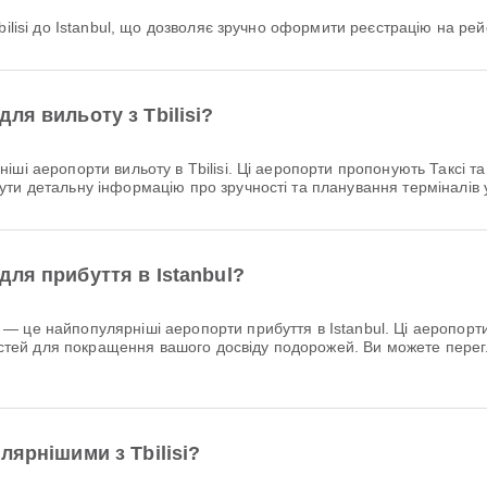
Tbilisi до Istanbul, що дозволяє зручно оформити реєстрацію на р
ля вильоту з Tbilisi?
ші аеропорти вильоту в Tbilisi. Ці аеропорти пропонують Таксі т
ти детальну інформацію про зручності та планування терміналів 
ля прибуття в Istanbul?
— це найпопулярніші аеропорти прибуття в Istanbul. Ці аеропорт
чностей для покращення вашого досвіду подорожей. Ви можете пере
лярнішими з Tbilisi?