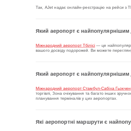
Так, AJet надає онлайн-реєстрацію на рейси з 
Який аеропорт є найпопулярнішим д
Міжнародний аеропорт Тбілісі
— це найпопулярні
вашого досвіду подорожей. Ви можете перегляну
Який аеропорт є найпопулярнішим д
Міжнародний аеропорт Стамбул-Сабіха Гьокчен
торгівлі, Зона очікування та багато інших зру
планування терміналів у цих аеропортах.
Які аеропортні маршрути є найпопу