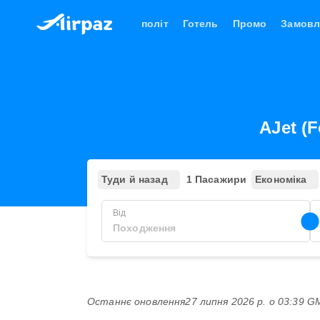
політ
Готель
Промо
Замовл
AJet (F
Туди й назад
1 Пасажири
Економіка
Від
Останнє оновлення
27 липня 2026 р. о 03:39 