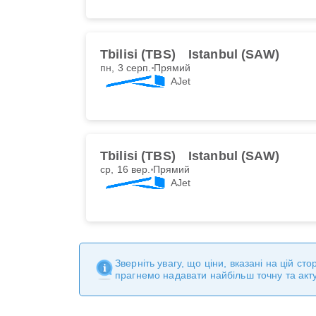
Tbilisi (TBS)
Istanbul (SAW)
пн, 3 серп.
Прямий
AJet
Tbilisi (TBS)
Istanbul (SAW)
ср, 16 вер.
Прямий
AJet
Зверніть увагу, що ціни, вказані на цій с
прагнемо надавати найбільш точну та акт