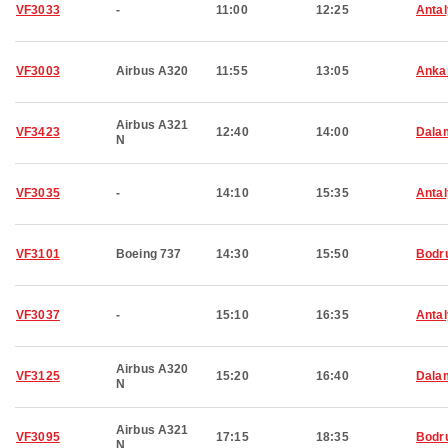
VF3033
-
11:00
12:25
Anta
VF3003
Airbus A320
11:55
13:05
Anka
Airbus A321
VF3423
12:40
14:00
Dala
N
VF3035
-
14:10
15:35
Anta
VF3101
Boeing 737
14:30
15:50
Bodr
VF3037
-
15:10
16:35
Anta
Airbus A320
VF3125
15:20
16:40
Dala
N
Airbus A321
VF3095
17:15
18:35
Bodr
N