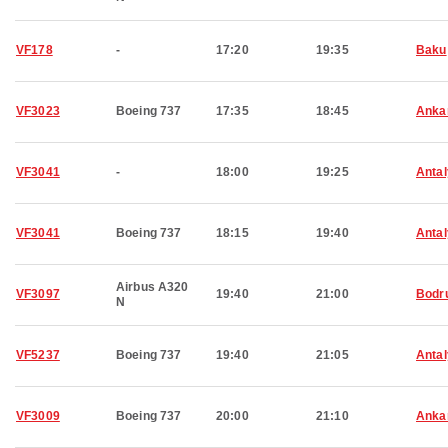
VF178
-
17:20
19:35
Baku
VF3023
Boeing 737
17:35
18:45
Anka
VF3041
-
18:00
19:25
Anta
VF3041
Boeing 737
18:15
19:40
Anta
Airbus A320
VF3097
19:40
21:00
Bodr
N
VF5237
Boeing 737
19:40
21:05
Anta
VF3009
Boeing 737
20:00
21:10
Anka