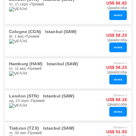
US$ 66.82
пт, 21 серп.
Прямий
Ціна/особа
AJet
книга
Cologne (CGN)
Istanbul (SAW)
Почати з
US$ 58.23
вт, 1 вер.
Прямий
Ціна/особа
AJet
книга
Hamburg (HAM)
Istanbul (SAW)
Почати з
US$ 58.23
пт, 11 вер.
Прямий
Ціна/особа
AJet
книга
London (STN)
Istanbul (SAW)
Почати з
US$ 68.16
нд, 23 серп.
Прямий
Ціна/особа
AJet
книга
Trabzon (TZX)
Istanbul (SAW)
Почати з
US$ 51.93
чт, 30 лип.
Прямий