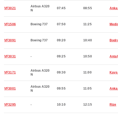
Airbus A320
VF3021
07:45
08:55
Anka
N
VF1506
Boeing 737
07:50
11:25
Medi
VF3091
Boeing 737
09:20
10:40
Bodr
VF3031
-
09:25
10:50
Anta
Airbus A320
VF3171
09:30
11:00
Kays
N
Airbus A320
VF3001
09:55
11:05
Anka
N
VF3295
-
10:10
12:15
Rize