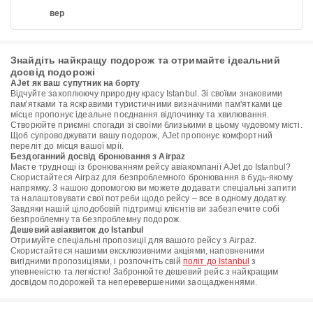
вер
Знайдіть найкращу подорож та отримайте ідеальний
досвід подорожі
AJet як ваш супутник на борту
Відчуйте захоплюючу природну красу Istanbul. Зі своїми знаковими
пам'ятками та яскравими туристичними визначними пам'ятками це
місце пропонує ідеальне поєднання відпочинку та хвилювання.
Створюйте приємні спогади зі своїми близькими в цьому чудовому місті.
Щоб супроводжувати вашу подорож, AJet пропонує комфортний
переліт до місця вашої мрії.
Бездоганний досвід бронювання з Airpaz
Маєте труднощі із бронюванням рейсу авіакомпанії AJet до Istanbul?
Скористайтеся Airpaz для безпроблемного бронювання в будь-якому
напрямку. З нашою допомогою ви можете додавати спеціальні запити
та налаштовувати свої потреби щодо рейсу – все в одному додатку.
Завдяки нашій цілодобовій підтримці клієнтів ви забезпечите собі
безпроблемну та безпроблемну подорож.
Дешевий авіаквиток до Istanbul
Отримуйте спеціальні пропозиції для вашого рейсу з Airpaz.
Скористайтеся нашими ексклюзивними акціями, наповненими
вигідними пропозиціями, і розпочніть свій
політ до Istanbul
з
упевненістю та легкістю! Забронюйте дешевий рейс з найкращим
досвідом подорожей та неперевершеними заощадженнями.