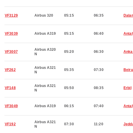
VF3129
Airbus 320
05:15
06:35
Dala
VF3039
Airbus A319
05:15
06:40
Anta
Airbus A320
VF3007
05:20
06:30
Anka
N
Airbus A321
VF262
05:35
07:30
Beiru
N
Airbus A321
VF148
05:50
08:35
Erbil
N
VF3049
Airbus A319
06:15
07:40
Anta
Airbus A321
VF192
07:30
11:20
Jedd
N