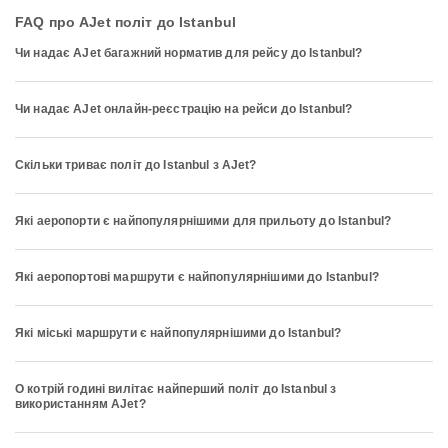
FAQ про AJet політ до Istanbul
Чи надає AJet багажний норматив для рейсу до Istanbul?
Чи надає AJet онлайн-реєстрацію на рейси до Istanbul?
Скільки триває політ до Istanbul з AJet?
Які аеропорти є найпопулярнішими для прильоту до Istanbul?
Які аеропортові маршрути є найпопулярнішими до Istanbul?
Які міські маршрути є найпопулярнішими до Istanbul?
О котрій годині вилітає найперший політ до Istanbul з
використанням AJet?