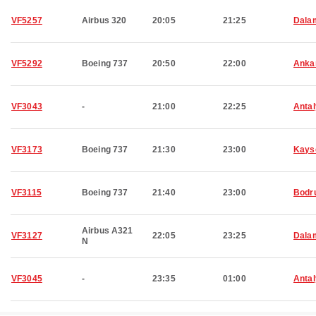
VF5257
Airbus 320
20:05
21:25
Dala
VF5292
Boeing 737
20:50
22:00
Anka
VF3043
-
21:00
22:25
Anta
VF3173
Boeing 737
21:30
23:00
Kays
VF3115
Boeing 737
21:40
23:00
Bodr
Airbus A321
VF3127
22:05
23:25
Dala
N
VF3045
-
23:35
01:00
Anta