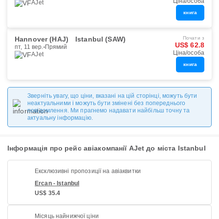
Ціна/особа
AJet
книга
Hannover (HAJ)
Istanbul (SAW)
Почати з
US$ 62.8
пт, 11 вер.
Прямий
Ціна/особа
AJet
книга
Зверніть увагу, що ціни, вказані на цій сторінці, можуть бути
неактуальними і можуть бути змінені без попереднього
повідомлення. Ми прагнемо надавати найбільш точну та
актуальну інформацію.
Інформація про рейс авіакомпанії AJet до міста Istanbul
Ексклюзивні пропозиції на авіаквитки
Ercan - Istanbul
US$ 35.4
Місяць найнижчої ціни