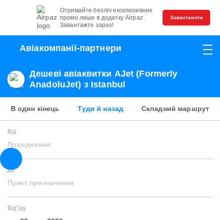
Отримайте безліч ексклюзивних
промо лише в додатку Airpaz .
Завантажити
Завантажте зараз!
Авіакомпанії-партнери
Дешеві авіаквитки AJet (Formerly
AnadoluJet) з Istanbul
В один кінець
Туди й назад
Складний маршрут
Від
Походження
До
Пункт призначення
Від'їзд