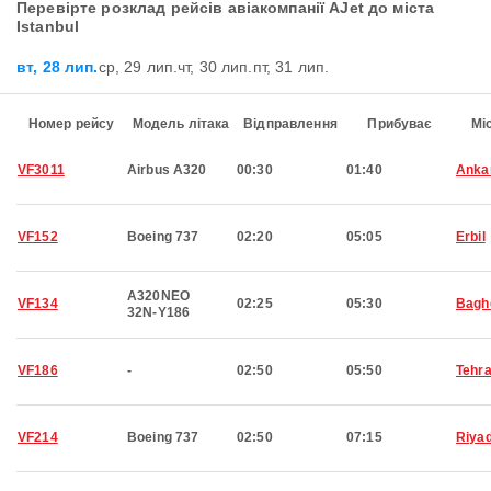
Перевірте розклад рейсів авіакомпанії AJet до міста
Istanbul
вт, 28 лип.
ср, 29 лип.
чт, 30 лип.
пт, 31 лип.
Номер рейсу
Модель літака
Відправлення
Прибуває
Мі
VF3011
Airbus A320
00:30
01:40
Anka
VF152
Boeing 737
02:20
05:05
Erbil
A320NEO
VF134
02:25
05:30
Bagh
32N-Y186
VF186
-
02:50
05:50
Tehr
VF214
Boeing 737
02:50
07:15
Riya