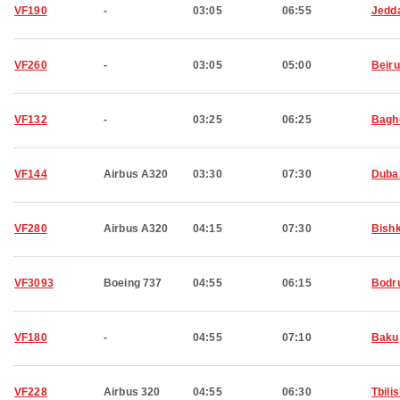
VF190
-
03:05
06:55
Jedd
VF260
-
03:05
05:00
Beiru
VF132
-
03:25
06:25
Bagh
VF144
Airbus A320
03:30
07:30
Duba
VF280
Airbus A320
04:15
07:30
Bish
VF3093
Boeing 737
04:55
06:15
Bodr
VF180
-
04:55
07:10
Baku
VF228
Airbus 320
04:55
06:30
Tbilis