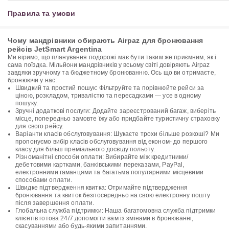
Правила та умови
Чому мандрівники обирають Airpaz для бронювання
рейсів JetSmart Argentina
Ми віримо, що планування подорожі має бути таким же приємним, як і
сама поїздка. Мільйони мандрівників у всьому світі довіряють Airpaz
завдяки зручному та бюджетному бронюванню. Ось що ви отримаєте,
бронюючи у нас:
Швидкий та простий пошук: Фільтруйте та порівнюйте рейси за
ціною, розкладом, тривалістю та пересадками — усе в одному
пошуку.
Зручні додаткові послуги: Додайте зареєстрований багаж, виберіть
місце, попередньо замовте їжу або придбайте туристичну страховку
для свого рейсу.
Варіанти класів обслуговування: Шукаєте трохи більше розкоші? Ми
пропонуємо вибір класів обслуговування від економ- до першого
класу для більш преміального досвіду польоту.
Різноманітні способи оплати: Вибирайте між кредитними/
дебетовими картками, банківськими переказами, PayPal,
електронними гаманцями та багатьма популярними місцевими
способами оплати.
Швидке підтвердження квитка: Отримайте підтвердження
бронювання та квиток безпосередньо на свою електронну пошту
після завершення оплати.
Глобальна служба підтримки: Наша багатомовна служба підтримки
клієнтів готова 24/7 допомогти вам із змінами в бронюванні,
скасуваннями або будь-якими запитаннями.