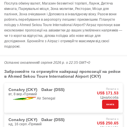
Послуга обміну валют, Магазин безмитної торгівлі, Лаунж, Дитяча
кімната, Паркувальні місця, Зона молитви, Ресторан, Місце для
паління, Зона очікування і Допомога в інвалідному візку. Разом вони
роблять перебування в аеропорту легшим і приємнішим. Плануєте
поїздку з Ahmed Sekou Toure International Airport? Airpaz пропонує вам
ексклюзивні пропозиції на авіаквитки до ваших улюблених напрямків —
чи то коротка відпустка, ділова поїздка або нове місце для
дослідження. Бронюйте з Airpaz і отримуйте максимум від своєї
подорожі.
Останнє оновлення
8 серпня 2026 р. о 22:35 GMT+0
Забронюйте та отримуйте найкращі пропозиції на рейси
в Ahmed Sekou Toure International Airport (CKY)
Conakry (CKY)
Dakar (DSS)
Почати з
US$ 171.53
вт, 8 вер.
Прямий
Ціна/особа
Air Senegal
книга
Conakry (CKY)
Dakar (DSS)
Почати з
US$ 250.65
нд, 16 серп.
Прямий