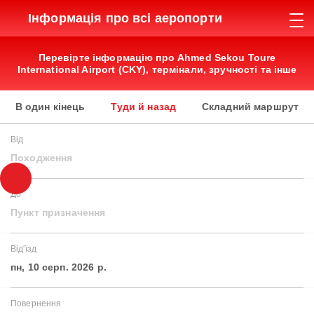
Інформація про всі аеропорти
Перевірте інформацію про Ahmed Sekou Toure
International Airport (CKY), термінали, зручності та інше
В один кінець
Туди й назад
Складний маршрут
Від
Походження
До
Пункт призначення
Від'їзд
пн, 10 серп. 2026 р.
Повернення