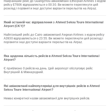
Найраніший рейс до Guangzhou авіакомпанії Ethiopian Airlines з кодом
рейсу ET606 відправляється о 00:30. Ви можете переглянути цей
розклад і порівняти інші доступні варіанти перельотів на Airpaz.
Який останній час відправлення з Ahmed Sekou Toure International
Airport (CKY)?
Найпізніший рейс до Cairo авіакомпанії Aegean Airlines з кодом рейсу
A3930 відправляється о 23:55. Ви можете переглянути цей розклад і
порівняти інші доступні варіанти перельотів на Airpaz.
Яка щоденна кількість рейсів в Ahmed Sekou Toure International
Airport?
Є приблизно 0 рейсів на день. Цей аеропорт обслуговує рейс
Внутрішній & Міжнародний.
Які авіакомпанії найпопулярніші для внутрішніх рейсів в Ahmed
Sekou Toure International Airport?
Немає конкретної назви авіакомпанії для внутрішніх рейсів.