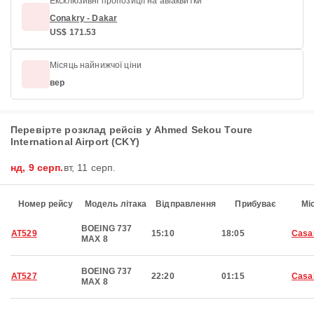
Ексклюзивні пропозиції на авіаквитки
Conakry - Dakar
US$ 171.53
Місяць найнижчої ціни
вер
Перевірте розклад рейсів у Ahmed Sekou Toure
International Airport (CKY)
нд, 9 серп.
вт, 11 серп.
Номер рейсу
Модель літака
Відправлення
Прибуває
Мі
BOEING 737
AT529
15:10
18:05
Casa
MAX 8
BOEING 737
AT527
22:20
01:15
Casa
MAX 8