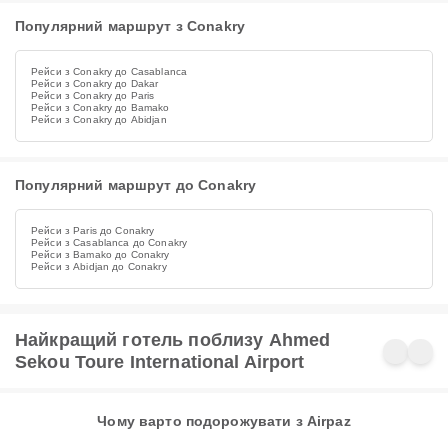
Популярний маршрут з Conakry
Рейси з Conakry до Casablanca
Рейси з Conakry до Dakar
Рейси з Conakry до Paris
Рейси з Conakry до Bamako
Рейси з Conakry до Abidjan
Популярний маршрут до Conakry
Рейси з Paris до Conakry
Рейси з Casablanca до Conakry
Рейси з Bamako до Conakry
Рейси з Abidjan до Conakry
Найкращий готель поблизу Ahmed
Sekou Toure International Airport
Чому варто подорожувати з Airpaz