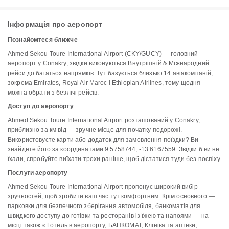
Інформація про аеропорт
Познайомтеся ближче
Ahmed Sekou Toure International Airport (CKY/GUCY) — головний
аеропорт у Conakry, звідки виконуються Внутрішній & Міжнародний
рейси до багатьох напрямків. Тут базується близько 14 авіакомпаній,
зокрема Emirates, Royal Air Maroc і Ethiopian Airlines, тому щодня
можна обрати з безлічі рейсів.
Доступ до аеропорту
Ahmed Sekou Toure International Airport розташований у Conakry,
приблизно за км від — зручне місце для початку подорожі.
Використовуєте карти або додаток для замовлення поїздки? Ви
знайдете його за координатами 9.5758744, -13.6167559. Звідки б ви не
їхали, спробуйте виїхати трохи раніше, щоб дістатися туди без поспіху.
Послуги аеропорту
Ahmed Sekou Toure International Airport пропонує широкий вибір
зручностей, щоб зробити ваш час тут комфортним. Крім основного —
парковки для безпечного зберігання автомобіля, банкоматів для
швидкого доступу до готівки та ресторанів із їжею та напоями — на
місці також є Готель в аеропорту, БАНКОМАТ, Клініка та аптеки,