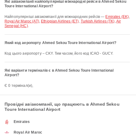
Які авіакомпанії найпопулярніші міжнародні рейси в Ahmed Sekou
Toure International Airport?
Найпопулярніші авіакомпанії для міжнародних рейсів —
Emirates (EK)
,
Royal Air Maroc (AT)
,
Ethiopian Airlines (ET)
,
Turkish Airlines (TK)
,
Air
Senegal (HC)
.
Який код аеропорту Ahmed Sekou Toure International Airport?
Код цього аеропорту – CKY. Тим часом, його код ICAO - GUCY.
Які варіанти терміналів є в Ahmed Sekou Toure International
Airport?
Є 0 термінал(и),
Провідні авіакомпанії, що працюють в Ahmed Sekou
Toure International Airport
Emirates
Royal Air Maroc