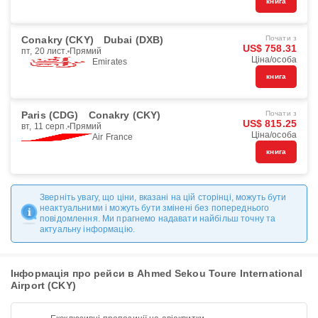
книга
Conakry (CKY)
Dubai (DXB)
Почати з
US$ 758.31
пт, 20 лист.
Прямий
Ціна/особа
Emirates
книга
Paris (CDG)
Conakry (CKY)
Почати з
US$ 815.25
вт, 11 серп.
Прямий
Ціна/особа
Air France
книга
Зверніть увагу, що ціни, вказані на цій сторінці, можуть бути
неактуальними і можуть бути змінені без попереднього
повідомлення. Ми прагнемо надавати найбільш точну та
актуальну інформацію.
Інформація про рейси в Ahmed Sekou Toure International
Airport (CKY)