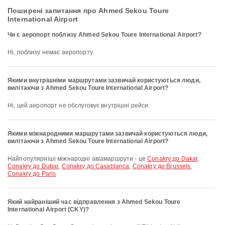
Поширені запитання про Ahmed Sekou Toure
International Airport
Чи є аеропорт поблизу Ahmed Sekou Toure International Airport?
Ні, поблизу немає аеропорту.
Якими внутрішніми маршрутами зазвичай користуються люди,
вилітаючи з Ahmed Sekou Toure International Airport?
Ні, цей аеропорт не обслуговує внутрішні рейси.
Якими міжнародними маршрутами зазвичай користуються люди,
вилітаючи з Ahmed Sekou Toure International Airport?
Найпопулярніші міжнародні авіамаршрути - це
Conakry до Dakar
,
Conakry до Dubai
,
Conakry до Casablanca
,
Conakry до Brussels
,
Conakry до Paris
Який найраніший час відправлення з Ahmed Sekou Toure
International Airport (CKY)?