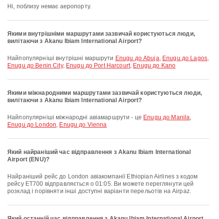
Ні, поблизу немає аеропорту.
Якими внутрішніми маршрутами зазвичай користуються люди,
вилітаючи з Akanu Ibiam International Airport?
Найпопулярніші внутрішні маршрути
Enugu до Abuja
,
Enugu до Lagos
,
Enugu до Benin City
,
Enugu до Port Harcourt
,
Enugu до Kano
Якими міжнародними маршрутами зазвичай користуються люди,
вилітаючи з Akanu Ibiam International Airport?
Найпопулярніші міжнародні авіамаршрути - це
Enugu до Manila
,
Enugu до London
,
Enugu до Vienna
Який найраніший час відправлення з Akanu Ibiam International
Airport (ENU)?
Найраніший рейс до London авіакомпанії Ethiopian Airlines з кодом
рейсу ET700 відправляється о 01:05. Ви можете переглянути цей
розклад і порівняти інші доступні варіанти перельотів на Airpaz.
Який останній час відправлення з Akanu Ibiam International Airport