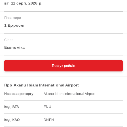
вт, 11 серп. 2026 р.
Пасажири
1 Дорослі
Class
Економіка
Пошук рейсів
Про Akanu Ibiam International Airport
Назва аеропорту
Akanu Ibiam International Airport
Код IATA
ENU
Код ІКАО
DNEN