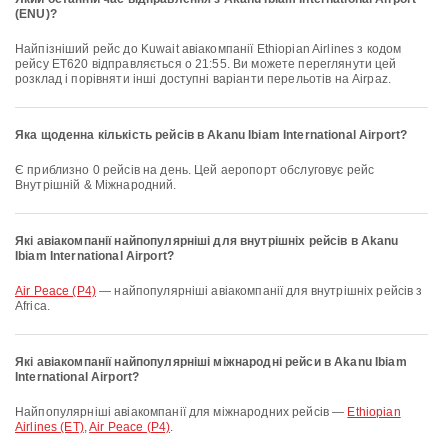
(ENU)?
Найпізніший рейс до Kuwait авіакомпанії Ethiopian Airlines з кодом
рейсу ET620 відправляється о 21:55. Ви можете переглянути цей
розклад і порівняти інші доступні варіанти перельотів на Airpaz.
Яка щоденна кількість рейсів в Akanu Ibiam International Airport?
Є приблизно 0 рейсів на день. Цей аеропорт обслуговує рейс
Внутрішній & Міжнародний.
Які авіакомпанії найпопулярніші для внутрішніх рейсів в Akanu
Ibiam International Airport?
Air Peace (P4)
— найпопулярніші авіакомпанії для внутрішніх рейсів з
Africa.
Які авіакомпанії найпопулярніші міжнародні рейси в Akanu Ibiam
International Airport?
Найпопулярніші авіакомпанії для міжнародних рейсів —
Ethiopian
Airlines (ET)
,
Air Peace (P4)
.