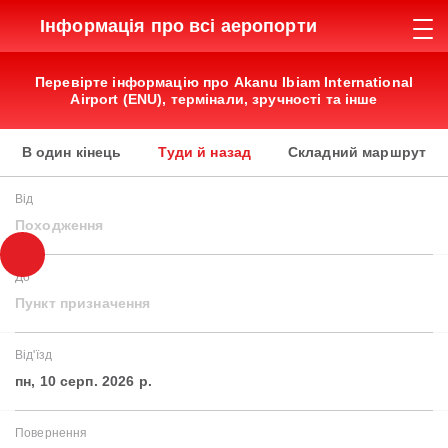
Інформація про всі аеропорти
Перевірте інформацію про Akanu Ibiam International
Airport (ENU), термінали, зручності та інше
В один кінець
Туди й назад
Складний маршрут
Від
Походження
До
Пункт призначення
Від'їзд
пн, 10 серп. 2026 р.
Повернення