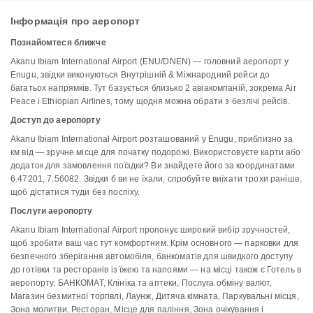
Інформація про аеропорт
Познайомтеся ближче
Akanu Ibiam International Airport (ENU/DNEN) — головний аеропорт у
Enugu, звідки виконуються Внутрішній & Міжнародний рейси до
багатьох напрямків. Тут базується близько 2 авіакомпаній, зокрема Air
Peace і Ethiopian Airlines, тому щодня можна обрати з безлічі рейсів.
Доступ до аеропорту
Akanu Ibiam International Airport розташований у Enugu, приблизно за
км від — зручне місце для початку подорожі. Використовуєте карти або
додаток для замовлення поїздки? Ви знайдете його за координатами
6.47201, 7.56082. Звідки б ви не їхали, спробуйте виїхати трохи раніше,
щоб дістатися туди без поспіху.
Послуги аеропорту
Akanu Ibiam International Airport пропонує широкий вибір зручностей,
щоб зробити ваш час тут комфортним. Крім основного — парковки для
безпечного зберігання автомобіля, банкоматів для швидкого доступу
до готівки та ресторанів із їжею та напоями — на місці також є Готель в
аеропорту, БАНКОМАТ, Клініка та аптеки, Послуга обміну валют,
Магазин безмитної торгівлі, Лаунж, Дитяча кімната, Паркувальні місця,
Зона молитви, Ресторан, Місце для паління, Зона очікування і