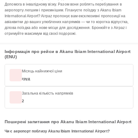
Допомога в інвалідному візку. Разом вони роблять перебування в
аеропорту легшим і приємнішим. Плануєте поїздку з Akanu Ibiam
International Airport? Airpaz пропонує вам ексклюзивні пропозиції на
авіаквитки до ваших улюблених напрямків — чи то коротка відпустка,
ділова поїздка або нове місце для дослідження. Бронюйте з Airpaz і
отримуйте максимум від своєї подорожі.
Інформація про рейси в Akanu Ibiam International Airport
(ENU)
Місяць найнижчої ціни
груд
Загальна кількість напрямків
2
Поширені запитання про Akanu Ibiam International Airport
Чи є аеропорт поблизу Akanu Ibiam International Airport?