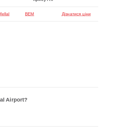
ellal
BEM
Дізнатися ціни
l Airport?