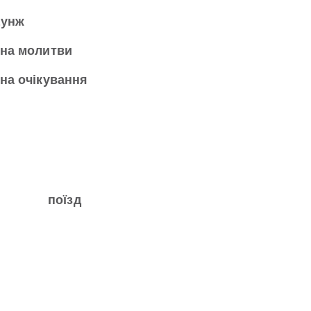
аунж
на молитви
на очікування
поїзд