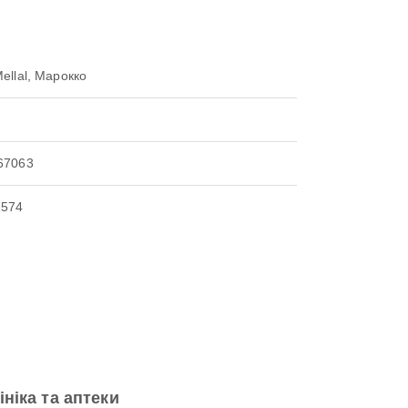
Mellal, Марокко
67063
2574
ініка та аптеки