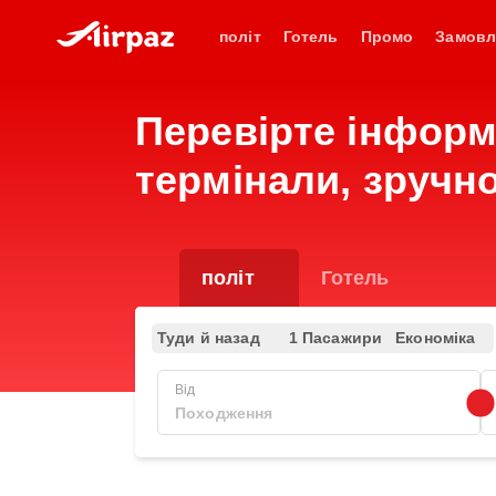
політ
Готель
Промо
Замовл
Перевірте інформа
термінали, зручно
політ
Готель
Туди й назад
1 Пасажири
Економіка
Від