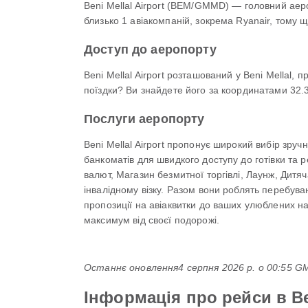
Beni Mellal Airport (BEM/GMMD) — головний аеро
близько 1 авіакомпаній, зокрема Ryanair, тому щ
Доступ до аеропорту
Beni Mellal Airport розташований у Beni Mellal,
поїздки? Ви знайдете його за координатами 32.39
Послуги аеропорту
Beni Mellal Airport пропонує широкий вибір зру
банкоматів для швидкого доступу до готівки та 
валют, Магазин безмитної торгівлі, Лаунж, Дитяч
інвалідному візку. Разом вони роблять перебува
пропозиції на авіаквитки до ваших улюблених на
максимум від своєї подорожі.
Останнє оновлення
4 серпня 2026 р. о 00:55 
Інформація про рейси в Ben