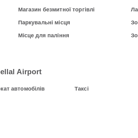
Магазин безмитної торгівлі
Л
Паркувальні місця
Зо
Місце для паління
Зо
llal Airport
кат автомобілів
Таксі