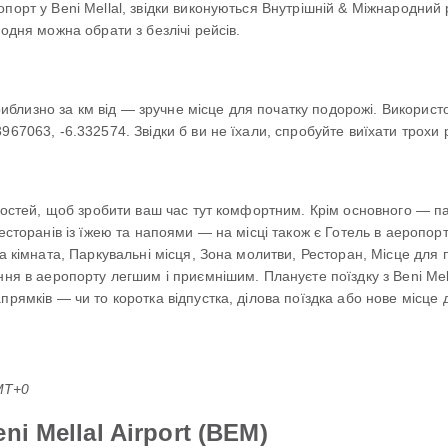
порт у Beni Mellal, звідки виконуються Внутрішній & Міжнародний 
одня можна обрати з безлічі рейсів.
 приблизно за км від — зручне місце для початку подорожі. Викори
67063, -6.332574. Звідки б ви не їхали, спробуйте виїхати трохи р
чностей, щоб зробити ваш час тут комфортним. Крім основного — п
ресторанів із їжею та напоями — на місці також є Готель в аеропор
а кімната, Паркувальні місця, Зона молитви, Ресторан, Місце для 
ння в аеропорту легшим і приємнішим. Плануєте поїздку з Beni Mell
прямків — чи то коротка відпустка, ділова поїздка або нове місце 
GMT+0
i Mellal Airport (BEM)