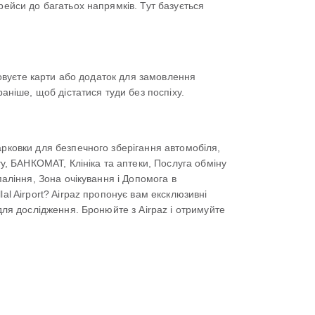
рейси до багатьох напрямків. Тут базується
стовуєте карти або додаток для замовлення
аніше, щоб дістатися туди без поспіху.
арковки для безпечного зберігання автомобіля,
ту, БАНКОМАТ, Клініка та аптеки, Послуга обміну
паління, Зона очікування і Допомога в
al Airport? Airpaz пропонує вам ексклюзивні
для дослідження. Бронюйте з Airpaz і отримуйте