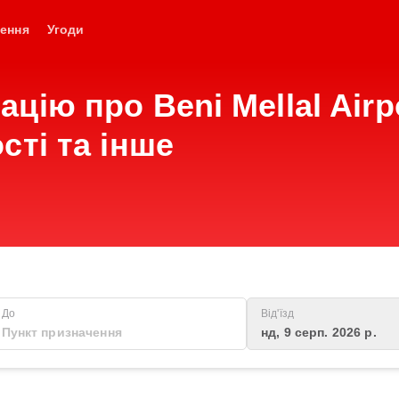
ення
Угоди
цію про Beni Mellal Airp
сті та інше
До
Від'їзд
нд, 9 серп. 2026 р.