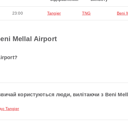
23:00
Tangier
TNG
Beni M
i Mellal Airport
irport?
ичай користуються люди, вилітаючи з Beni Mella
 до Tangier