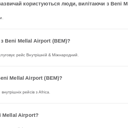
вичай користуються люди, вилітаючи з Beni Mel
и.
 Beni Mellal Airport (BEM)?
бслуговує рейс Внутрішній & Міжнародний.
ni Mellal Airport (BEM)?
нутрішніх рейсів з Africa.
Mellal Airport?