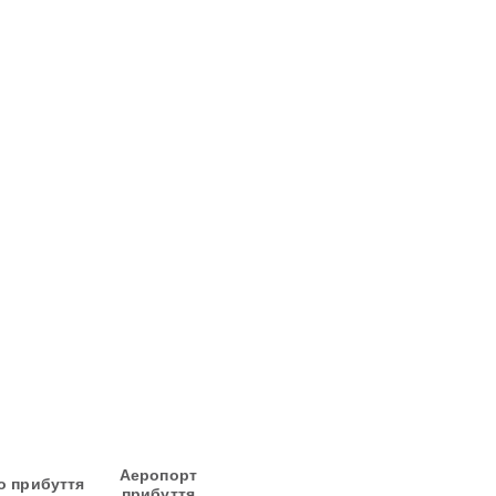
Аеропорт
о прибуття
прибуття