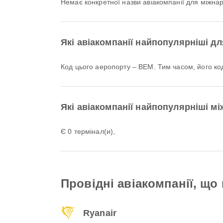
Немає конкретної назви авіакомпанії для міжна
Які авіакомпанії найпопулярніші для
Код цього аеропорту – BEM. Тим часом, його к
Які авіакомпанії найпопулярніші між
Є 0 термінал(и),
Провідні авіакомпанії, що 
Ryanair