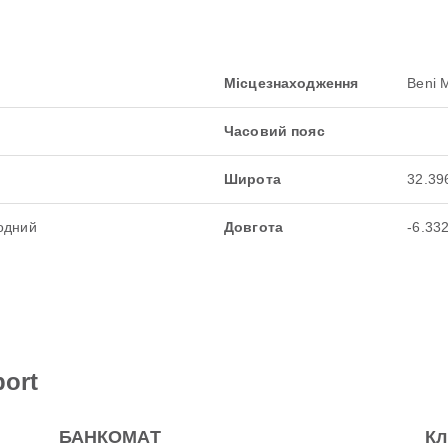
Місцезнаходження
Beni 
Часовий пояс
Широта
32.39
одний
Довгота
-6.33
port
БАНКОМАТ
Кл