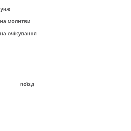
аунж
на молитви
на очікування
поїзд