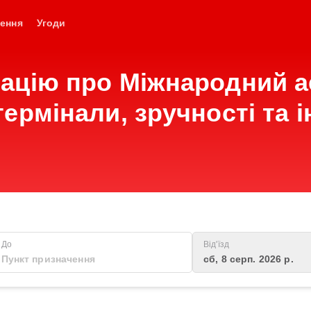
ення
Угоди
ацію про Міжнародний а
ермінали, зручності та 
До
Від'їзд
сб, 8 серп. 2026 р.