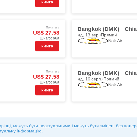
книга
Почати з
Bangkok (DMK)
Chia
US$ 27.58
нд, 13 вер.
Прямий
Ціна/особа
Nok Air
книга
Почати з
Bangkok (DMK)
Chia
US$ 27.58
нд, 16 серп.
Прямий
Ціна/особа
Nok Air
книга
сторінці, можуть бути неактуальними і можуть бути змінені без поп
ктуальну інформацію.