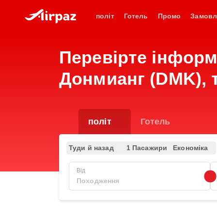
політ
Готель
Промо
Замовл
Перевірте інформ
Донмианг (DMK), т
політ
Готель
Туди й назад
1 Пасажири
Економіка
Від