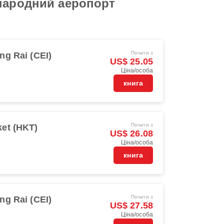
жнародний аеропорт
Почати з
ng Rai (CEI)
US$ 25.05
Ціна/особа
книга
Почати з
et (HKT)
US$ 26.08
Ціна/особа
книга
Почати з
ng Rai (CEI)
US$ 27.58
Ціна/особа