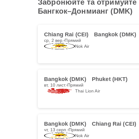
Забронюйте та отримуйте 
Бангкок–Донмианг (DMK)
Chiang Rai (CEI)
Bangkok (DMK)
ср, 2 вер.
Прямий
Nok Air
Bangkok (DMK)
Phuket (HKT)
вт, 10 лист.
Прямий
Thai Lion Air
Bangkok (DMK)
Chiang Rai (CEI)
чт, 13 серп.
Прямий
Nok Air