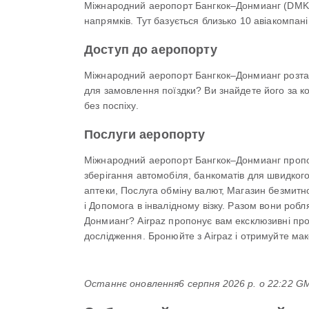
Міжнародний аеропорт Бангкок–Донмианг (DMK/V
напрямків. Тут базується близько 10 авіакомпаній
Доступ до аеропорту
Міжнародний аеропорт Бангкок–Донмианг розташо
для замовлення поїздки? Ви знайдете його за ко
без поспіху.
Послуги аеропорту
Міжнародний аеропорт Бангкок–Донмианг пропон
зберігання автомобіля, банкоматів для швидкого 
аптеки, Послуга обміну валют, Магазин безмитно
і Допомога в інвалідному візку. Разом вони ро
Донмианг? Airpaz пропонує вам ексклюзивні проп
дослідження. Бронюйте з Airpaz і отримуйте мак
Останнє оновлення
6 серпня 2026 р. о 22:22 