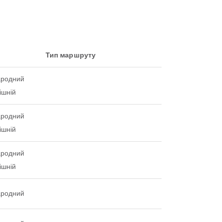
Тип маршруту
ародний
ішній
ародний
ішній
ародний
ішній
ародний