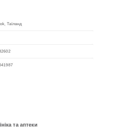
ok, Таїланд
32602
041987
ініка та аптеки