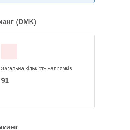
ианг (DMK)
Загальна кількість напрямків
91
мианг