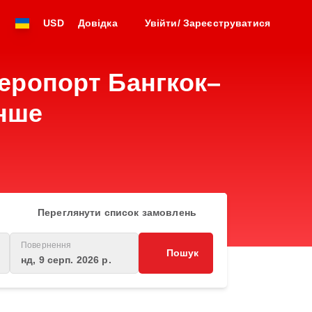
USD
Довідка
Увійти/ Зареєструватися
еропорт Бангкок–
інше
Переглянути список замовлень
Повернення
Пошук
нд, 9 серп. 2026 р.