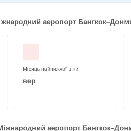
Міжнародний аеропорт Бангкок–Донм
Місяць найнижчої ціни
вер
 Міжнародний аеропорт Бангкок–Дон