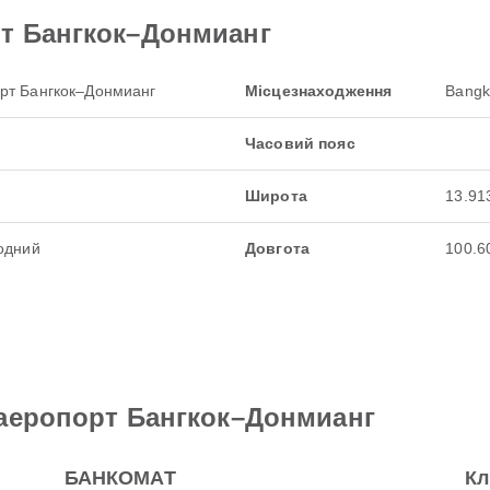
т Бангкок–Донмианг
рт Бангкок–Донмианг
Місцезнаходження
Bangk
Часовий пояс
Широта
13.91
одний
Довгота
100.6
 аеропорт Бангкок–Донмианг
БАНКОМАТ
Кл