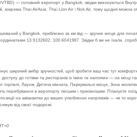
TBD) — головний аеропорт у Bangkok, звідки виконуються Внутр
, зокрема Thai AirAsia, Thai Lion Air і Nok Air, тому щодня можна об
ваний у Bangkok, приблизно за км від — зручне місце для почат
ординатами 13.9132602, 100.6041987. Звідки б ви не їхали, спроб
ує широкий вибір зручностей, щоб зробити ваш час тут комфортн
доступу до готівки та ресторанів із їжею та напоями — на місці т
ї торгівлі, Лаунж, Дитяча кімната, Паркувальні місця, Зона молитв
блять перебування в аеропорту легшим і приємнішим. Плануєте пої
озиції на авіаквитки до ваших улюблених напрямків — чи то коротк
симум від своєї подорожі.
GMT+0