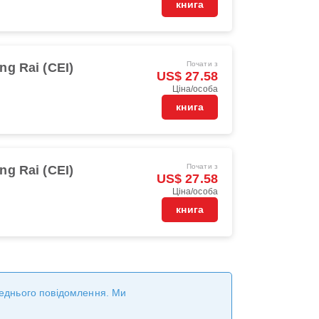
книга
Почати з
ng Rai (CEI)
US$ 27.58
Ціна/особа
книга
Почати з
ng Rai (CEI)
US$ 27.58
Ціна/особа
книга
ереднього повідомлення. Ми