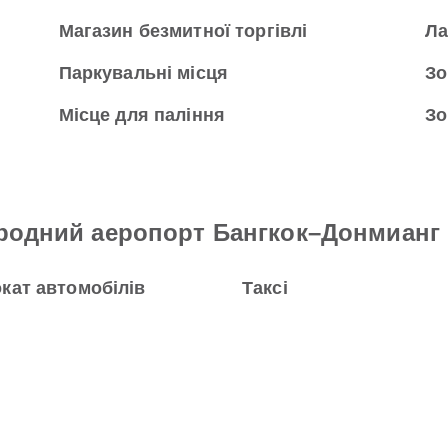
Магазин безмитної торгівлі
Л
Паркувальні місця
Зо
Місце для паління
Зо
ародний аеропорт Бангкок–Донмианг
кат автомобілів
Таксі