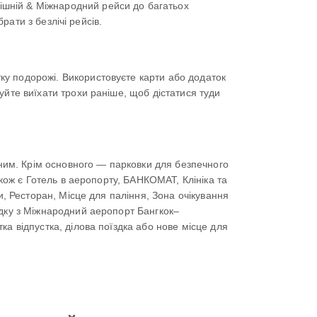
ішній & Міжнародний рейси до багатьох
рати з безлічі рейсів.
ку подорожі. Використовуєте карти або додаток
уйте виїхати трохи раніше, щоб дістатися туди
им. Крім основного — парковки для безпечного
акож є Готель в аеропорту, БАНКОМАТ, Клініка та
и, Ресторан, Місце для паління, Зона очікування
здку з Міжнародний аеропорт Бангкок–
а відпустка, ділова поїздка або нове місце для