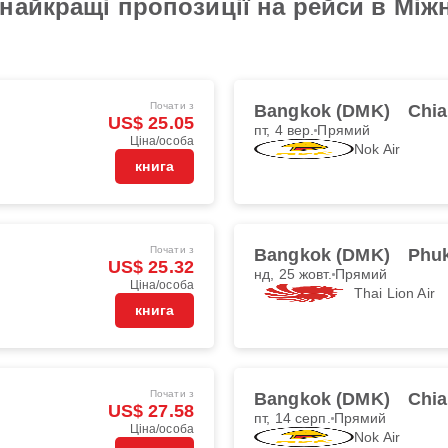
найкращі пропозиції на рейси в Мі
Почати з
Bangkok (DMK)
Chia
US$ 25.05
пт, 4 вер.
Прямий
Ціна/особа
Nok Air
книга
Почати з
Bangkok (DMK)
Phuk
US$ 25.32
нд, 25 жовт.
Прямий
Ціна/особа
Thai Lion Air
книга
Почати з
Bangkok (DMK)
Chia
US$ 27.58
пт, 14 серп.
Прямий
Ціна/особа
Nok Air