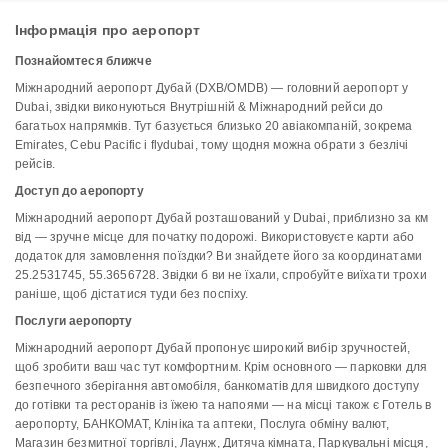
Інформація про аеропорт
Познайомтеся ближче
Міжнародний аеропорт Дубай (DXB/OMDB) — головний аеропорт у
Dubai, звідки виконуються Внутрішній & Міжнародний рейси до
багатьох напрямків. Тут базується близько 20 авіакомпаній, зокрема
Emirates, Cebu Pacific і flydubai, тому щодня можна обрати з безлічі
рейсів.
Доступ до аеропорту
Міжнародний аеропорт Дубай розташований у Dubai, приблизно за км
від — зручне місце для початку подорожі. Використовуєте карти або
додаток для замовлення поїздки? Ви знайдете його за координатами
25.2531745, 55.3656728. Звідки б ви не їхали, спробуйте виїхати трохи
раніше, щоб дістатися туди без поспіху.
Послуги аеропорту
Міжнародний аеропорт Дубай пропонує широкий вибір зручностей,
щоб зробити ваш час тут комфортним. Крім основного — парковки для
безпечного зберігання автомобіля, банкоматів для швидкого доступу
до готівки та ресторанів із їжею та напоями — на місці також є Готель в
аеропорту, БАНКОМАТ, Клініка та аптеки, Послуга обміну валют,
Магазин безмитної торгівлі, Лаунж, Дитяча кімната, Паркувальні місця,