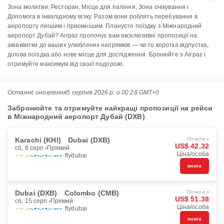
Зона молитви, Ресторан, Місце для паління, Зона очікування і
Допомога в інвалідному візку. Разом вони роблять перебування в
аеропорту легшим і приємнішим. Плануєте поїздку з Міжнародний
аеропорт Дубай? Airpaz пропонує вам ексклюзивні пропозиції на
авіаквитки до ваших улюблених напрямків — чи то коротка відпустка,
ділова поїздка або нове місце для дослідження. Бронюйте з Airpaz і
отримуйте максимум від своєї подорожі.
Останнє оновлення
5 серпня 2026 р. о 00:28 GMT+0
Забронюйте та отримуйте найкращі пропозиції на рейси
в Міжнародний аеропорт Дубай (DXB)
Karachi (KHI)
Dubai (DXB)
Почати з
US$ 42.32
сб, 8 серп.
Прямий
Ціна/особа
flydubai
книга
Dubai (DXB)
Colombo (CMB)
Почати з
US$ 51.38
сб, 15 серп.
Прямий
Ціна/особа
flydubai
книга