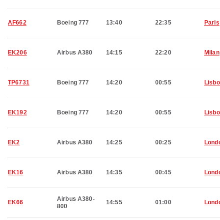
AF662
Boeing 777
13:40
22:35
Paris
EK206
Airbus A380
14:15
22:20
Milan
TP6731
Boeing 777
14:20
00:55
Lisb
EK192
Boeing 777
14:20
00:55
Lisb
EK2
Airbus A380
14:25
00:25
Lond
EK16
Airbus A380
14:35
00:45
Lond
Airbus A380-
EK66
14:55
01:00
Lond
800