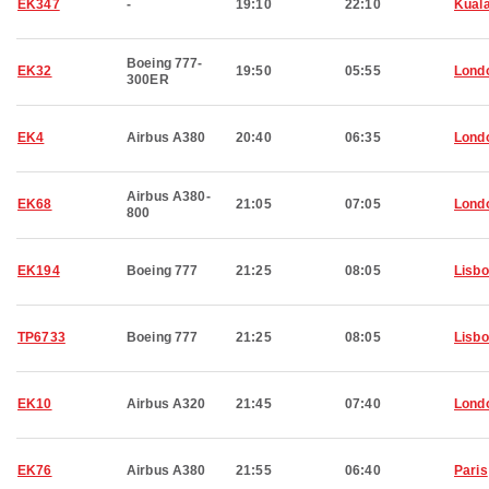
EK347
-
19:10
22:10
Kual
Boeing 777-
EK32
19:50
05:55
Lond
300ER
EK4
Airbus A380
20:40
06:35
Lond
Airbus A380-
EK68
21:05
07:05
Lond
800
EK194
Boeing 777
21:25
08:05
Lisb
TP6733
Boeing 777
21:25
08:05
Lisb
EK10
Airbus A320
21:45
07:40
Lond
EK76
Airbus A380
21:55
06:40
Paris