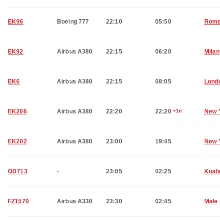
EK96
Boeing 777
22:10
05:50
Rom
EK92
Airbus A380
22:15
06:20
Milan
EK6
Airbus A380
22:15
08:05
Lond
EK206
Airbus A380
22:20
22:20
+1d
New 
EK202
Airbus A380
23:00
19:45
New 
OD713
-
23:05
02:25
Kual
FZ1570
Airbus A330
23:30
02:45
Male