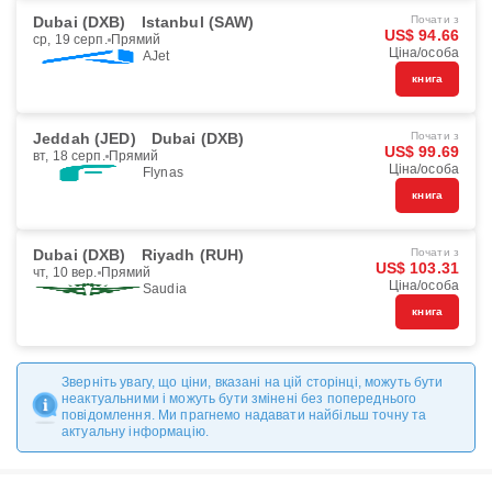
Dubai (DXB)
Istanbul (SAW)
Почати з
US$ 94.66
ср, 19 серп.
Прямий
Ціна/особа
AJet
книга
Jeddah (JED)
Dubai (DXB)
Почати з
US$ 99.69
вт, 18 серп.
Прямий
Ціна/особа
Flynas
книга
Dubai (DXB)
Riyadh (RUH)
Почати з
US$ 103.31
чт, 10 вер.
Прямий
Ціна/особа
Saudia
книга
Зверніть увагу, що ціни, вказані на цій сторінці, можуть бути
неактуальними і можуть бути змінені без попереднього
повідомлення. Ми прагнемо надавати найбільш точну та
актуальну інформацію.