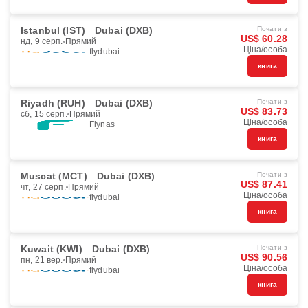
Istanbul (IST)
Dubai (DXB)
Почати з
US$ 60.28
нд, 9 серп.
Прямий
Ціна/особа
flydubai
книга
Riyadh (RUH)
Dubai (DXB)
Почати з
US$ 83.73
сб, 15 серп.
Прямий
Ціна/особа
Flynas
книга
Muscat (MCT)
Dubai (DXB)
Почати з
US$ 87.41
чт, 27 серп.
Прямий
Ціна/особа
flydubai
книга
Kuwait (KWI)
Dubai (DXB)
Почати з
US$ 90.56
пн, 21 вер.
Прямий
Ціна/особа
flydubai
книга