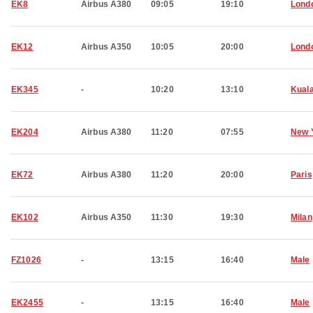
EK8
Airbus A380
09:05
19:10
Lond
EK12
Airbus A350
10:05
20:00
Lond
EK345
-
10:20
13:10
Kual
EK204
Airbus A380
11:20
07:55
New 
EK72
Airbus A380
11:20
20:00
Paris
EK102
Airbus A350
11:30
19:30
Milan
FZ1026
-
13:15
16:40
Male
EK2455
-
13:15
16:40
Male