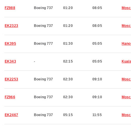
FZ988
Boeing 737
01:20
08:05
Mosc
EK2323
Boeing 737
01:20
08:05
Mosc
EK395
Boeing 777
01:30
05:05
Hano
EK343
-
02:15
05:05
Kual
EK2253
Boeing 737
02:30
09:10
Mosc
FZ966
Boeing 737
02:30
09:10
Mosc
EK2467
Boeing 737
05:15
11:55
Mosc