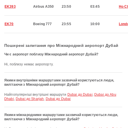
EK393
Airbus A350
23:50
03:45
Ho Ch
EK70
Boeing 777
23:55
10:00
Lond
Поширені запитання про Міжнародний аеропорт Дубай
Чи є аеропорт поблизу Міжнародний аеропорт Дубай?
Ні, поблизу немає аеропорту.
Якими внутрішніми маршрутами зазвичай користуються люди,
вилітаючи з Міжнародний аеропорт Дубай?
Найпопулярніші внутрішні маршрути
Dubai до Dubai
,
Dubai до Abu
Dhabi
,
Dubai до Sharjah
,
Dubai до Dubai
Якими міжнародними маршрутами зазвичай користуються люди,
вилітаючи з Міжнародний аеропорт Дубай?