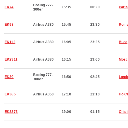
Boeing 777-
EK74
15:35
00:20
Paris
300er
EK98
Airbus A380
15:45
23:30
Rom
EK112
Airbus A380
16:05
23:25
Buda
EK2311
Airbus A380
16:15
23:00
Mosc
Boeing 777-
EK30
16:50
02:45
Lond
300er
EK365
Airbus A350
17:10
21:10
Ho Ch
EK2273
-
19:00
01:15
Chisi