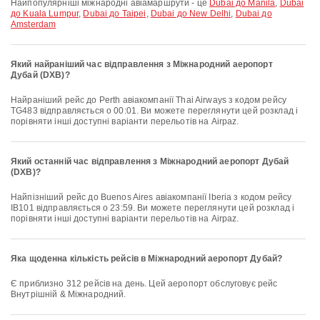
Найпопулярніші міжнародні авіамаршрути - це
Dubai до Manila
,
Dubai
до Kuala Lumpur
,
Dubai до Taipei
,
Dubai до New Delhi
,
Dubai до
Amsterdam
Який найраніший час відправлення з Міжнародний аеропорт
Дубай (DXB)?
Найраніший рейс до Perth авіакомпанії Thai Airways з кодом рейсу
TG483 відправляється о 00:01. Ви можете переглянути цей розклад і
порівняти інші доступні варіанти перельотів на Airpaz.
Який останній час відправлення з Міжнародний аеропорт Дубай
(DXB)?
Найпізніший рейс до Buenos Aires авіакомпанії Iberia з кодом рейсу
IB101 відправляється о 23:59. Ви можете переглянути цей розклад і
порівняти інші доступні варіанти перельотів на Airpaz.
Яка щоденна кількість рейсів в Міжнародний аеропорт Дубай?
Є приблизно 312 рейсів на день. Цей аеропорт обслуговує рейс
Внутрішній & Міжнародний.