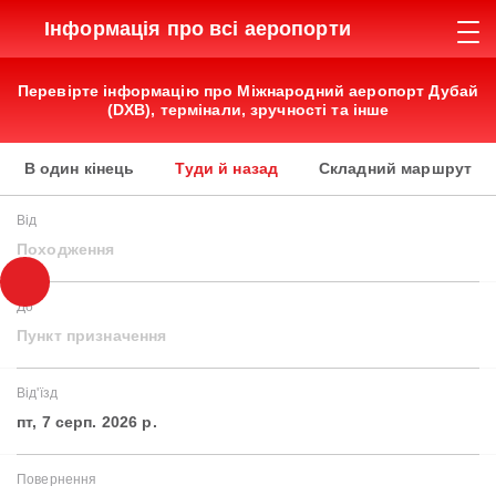
Інформація про всі аеропорти
Перевірте інформацію про Міжнародний аеропорт Дубай
(DXB), термінали, зручності та інше
В один кінець
Туди й назад
Складний маршрут
Від
Походження
До
Пункт призначення
Від'їзд
пт, 7 серп. 2026 р.
Повернення