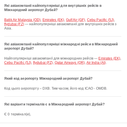
Які авіакомпанії найпопулярніші для внутрішніх рейсів в
Міжнародний аеропорт Дубай?
Batik Air Malaysia (OD)
,
Emirates (EK)
,
Gulf Air (GF)
,
Cebu Pacific (5J)
,
flydubai (FZ)
— найпопулярніші авіакомпанії для внутрішніх рейсів з
Asia.
Які авіакомпанії найпопулярніші міжнародні рейси в Міжнародний
аеропорт Дубай?
Найпопулярніші авіакомпанії для міжнародних рейсів —
Emirates (EK)
,
Cebu Pacific (5J)
,
flydubai (FZ)
,
Qatar Airways (QR)
,
Air India (AI)
.
Який код аеропорту Міжнародний аеропорт Дубай?
Код цього аеропорту – DXB. Тим часом, його код ICAO - OMDB.
Які варіанти терміналів є в Міжнародний аеропорт Дубай?
Є 0 термінал(и),