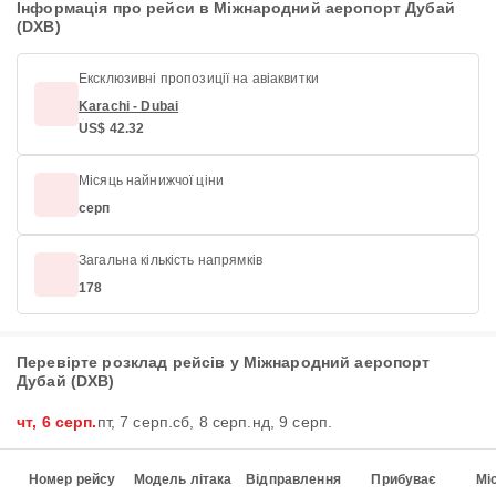
Інформація про рейси в Міжнародний аеропорт Дубай
(DXB)
Ексклюзивні пропозиції на авіаквитки
Karachi - Dubai
US$ 42.32
Місяць найнижчої ціни
серп
Загальна кількість напрямків
178
Перевірте розклад рейсів у Міжнародний аеропорт
Дубай (DXB)
чт, 6 серп.
пт, 7 серп.
сб, 8 серп.
нд, 9 серп.
Номер рейсу
Модель літака
Відправлення
Прибуває
Мі