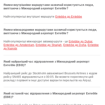
Якими внутрішніми маршрутами зазвичай користуються люди,
вилітаючи з Міжнародний аеропорт Ентеббе?
Найпопулярніші внутрішні маршрути
Entebbe до Entebbe
Якими міжнародними маршрутами зазвичай користуються люди,
вилітаючи з Міжнародний аеропорт Ентеббе?
Найпопулярніші міжнародні авіамаршрути - це
Entebbe до Dubai
,
Entebbe до Amsterdam
,
Entebbe до Sharjah
,
Entebbe до Doha
,
Entebbe
до Nairobi
Який найраніший час відправлення з Міжнародний аеропорт
Ентеббе (EBB)?
Найраніший рейс до Stockholm авіакомпанії Brussels Airlines з кодом
рейсу SN465 відправляється о 00:05. Ви можете переглянути цей
розклад і порівняти інші доступні варіанти перельотів на Airpaz.
Який останній час відправлення з Міжнародний аеропорт Ентеббе
(EBB)?