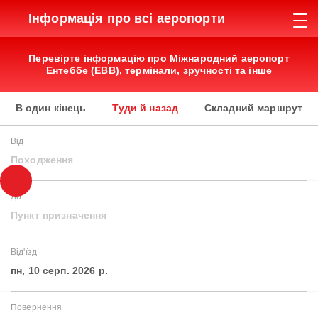
Інформація про всі аеропорти
Перевірте інформацію про Міжнародний аеропорт
Ентеббе (EBB), термінали, зручності та інше
В один кінець
Туди й назад
Складний маршрут
Від
Походження
До
Пункт призначення
Від'їзд
пн, 10 серп. 2026 р.
Повернення