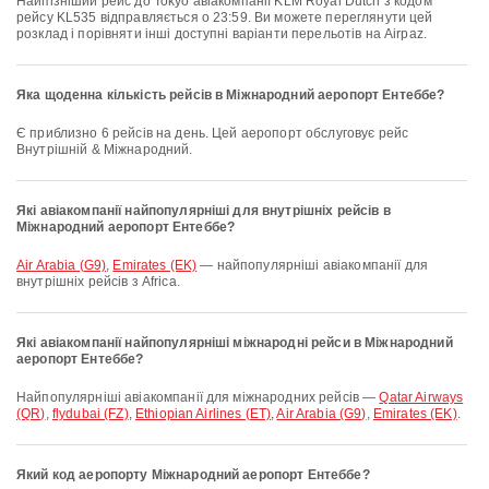
Найпізніший рейс до Tokyo авіакомпанії KLM Royal Dutch з кодом
рейсу KL535 відправляється о 23:59. Ви можете переглянути цей
розклад і порівняти інші доступні варіанти перельотів на Airpaz.
Яка щоденна кількість рейсів в Міжнародний аеропорт Ентеббе?
Є приблизно 6 рейсів на день. Цей аеропорт обслуговує рейс
Внутрішній & Міжнародний.
Які авіакомпанії найпопулярніші для внутрішніх рейсів в
Міжнародний аеропорт Ентеббе?
Air Arabia (G9)
,
Emirates (EK)
— найпопулярніші авіакомпанії для
внутрішніх рейсів з Africa.
Які авіакомпанії найпопулярніші міжнародні рейси в Міжнародний
аеропорт Ентеббе?
Найпопулярніші авіакомпанії для міжнародних рейсів —
Qatar Airways
(QR)
,
flydubai (FZ)
,
Ethiopian Airlines (ET)
,
Air Arabia (G9)
,
Emirates (EK)
.
Який код аеропорту Міжнародний аеропорт Ентеббе?