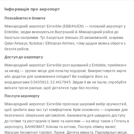
Інформація про аеропорт
Познайомтеся ближче
Міжнародний аеропорт Ентеббе (EBB/HUEN) — головний аеропорт у
Entebbe, звідки виконуються Внутрішній & Міжнародний рейси до
багатьох напрямків. Тут базується близько 20 авіакомпаній, зокрема
Qatar Airways, flydubai і Ethiopian Airlines, тому щодня можна обрати з
безлічі рейсів.
Доступ до аеропорту
Міжнародний аеропорт Ентеббе розташований у Entebbe, приблизно
за км від — зручне місце для початку подорожі. Використовуєте карти
або додаток для замовлення поїздки? Ви знайдете його за
координатами 0.0435913, 32.4417945. Звідки б ви не їхали, спробуйте
виїхати трохи раніше, щоб дістатися туди без поспіху.
Послуги аеропорту
Міжнародний аеропорт Ентеббе пропонує широкий вибір зручностей,
щоб зробити ваш час тут комфортним. Крім основного — парковки для
безпечного зберігання автомобіля, банкоматів для швидкого доступу
до готівки та ресторанів із їжею та напоями — на місці також є Готель в
аеропорту, БАНКОМАТ, Клініка та аптеки, Послуга обміну валют,
Магазин безмитної торгівлі, Лаунж, Дитяча кімната, Паркувальні місця,