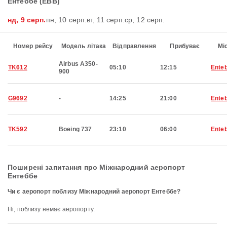
Ентеббе (EBB)
нд, 9 серп.
пн, 10 серп.
вт, 11 серп.
ср, 12 серп.
Номер рейсу
Модель літака
Відправлення
Прибуває
Мі
Airbus A350-
TK612
05:10
12:15
Ente
900
G9692
-
14:25
21:00
Ente
TK592
Boeing 737
23:10
06:00
Ente
Поширені запитання про Міжнародний аеропорт
Ентеббе
Чи є аеропорт поблизу Міжнародний аеропорт Ентеббе?
Ні, поблизу немає аеропорту.