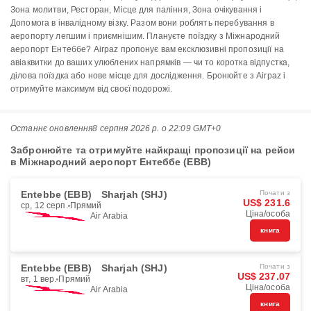
Зона молитви, Ресторан, Місце для паління, Зона очікування і
Допомога в інвалідному візку. Разом вони роблять перебування в
аеропорту легшим і приємнішим. Плануєте поїздку з Міжнародний
аеропорт Ентеббе? Airpaz пропонує вам ексклюзивні пропозиції на
авіаквитки до ваших улюблених напрямків — чи то коротка відпустка,
ділова поїздка або нове місце для дослідження. Бронюйте з Airpaz і
отримуйте максимум від своєї подорожі.
Останнє оновлення
8 серпня 2026 р. о 22:09 GMT+0
Забронюйте та отримуйте найкращі пропозиції на рейси
в Міжнародний аеропорт Ентеббе (EBB)
Entebbe (EBB)
Sharjah (SHJ)
Почати з
US$ 231.6
ср, 12 серп.
Прямий
Ціна/особа
Air Arabia
книга
Entebbe (EBB)
Sharjah (SHJ)
Почати з
US$ 237.07
вт, 1 вер.
Прямий
Ціна/особа
Air Arabia
книга