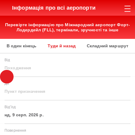
Інформація про всі аеропорти
Перевірте інформацію про Міжнародний аеропорт Форт-
Лодердейл (FLL), термінали, зручності та інше
В один кінець
Туди й назад
Складний маршрут
Від
Походження
До
Пункт призначення
Від'їзд
нд, 9 серп. 2026 р.
Повернення