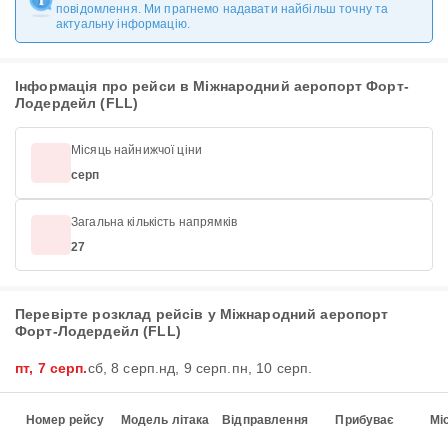
повідомлення. Ми прагнемо надавати найбільш точну та
актуальну інформацію.
Інформація про рейси в Міжнародний аеропорт Форт-
Лодердейл (FLL)
Місяць найнижчої ціни
серп
Загальна кількість напрямків
27
Перевірте розклад рейсів у Міжнародний аеропорт
Форт-Лодердейл (FLL)
пт, 7 серп.
сб, 8 серп.
нд, 9 серп.
пн, 10 серп.
Номер рейсу
Модель літака
Відправлення
Прибуває
Мі