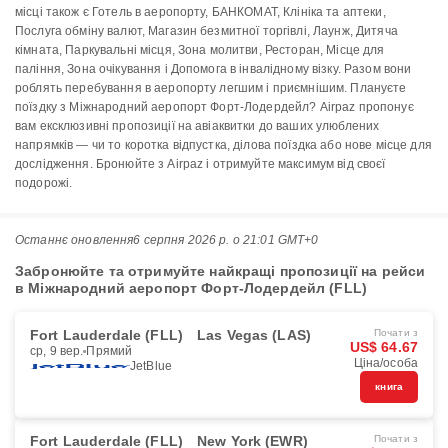
місці також є Готель в аеропорту, БАНКОМАТ, Клініка та аптеки,
Послуга обміну валют, Магазин безмитної торгівлі, Лаунж, Дитяча
кімната, Паркувальні місця, Зона молитви, Ресторан, Місце для
паління, Зона очікування і Допомога в інвалідному візку. Разом вони
роблять перебування в аеропорту легшим і приємнішим. Плануєте
поїздку з Міжнародний аеропорт Форт-Лодердейл? Airpaz пропонує
вам ексклюзивні пропозиції на авіаквитки до ваших улюблених
напрямків — чи то коротка відпустка, ділова поїздка або нове місце для
дослідження. Бронюйте з Airpaz і отримуйте максимум від своєї
подорожі.
Останнє оновлення
6 серпня 2026 р. о 21:01 GMT+0
Забронюйте та отримуйте найкращі пропозиції на рейси
в Міжнародний аеропорт Форт-Лодердейл (FLL)
Fort Lauderdale (FLL)
Las Vegas (LAS)
Почати з
US$ 64.67
ср, 9 вер.
Прямий
Ціна/особа
JetBlue
книга
Fort Lauderdale (FLL)
New York (EWR)
Почати з