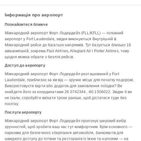
Інформація про аеропорт
Познайомтеся ближче
Міжнародний аеропорт Форт-Лодердейл (FLL/KFLL) — головний
аеропорт у Fort Lauderdale, звідки виконуються Внутрішній &
Міжнародний рейси до багатьох напрямків. Тут базується близько 18
авіакомпаній, зокрема Flair Airlines, Allegiant Air і Porter Airlines, тому
щодня можна обрати з безлічі рейсів.
Доступ до аеропорту
Міжнародний аеропорт Форт-Лодердейл розташований у Fort
Lauderdale, приблизно за км від — зручне місце для початку подорожі.
Використовуєте карти або додаток для замовлення поїздки? Ви
знайдете його за координатами 26.0742344, -80.1506022. Звідки б ви
не їхали, спробуйте виїхати трохи раніше, щоб дістатися туди без
поспіху.
Послуги аеропорту
Міжнародний аеропорт Форт-Лодердейл пропонує широкий вибір
зручностей, щоб зробити ваш час тут комфортним. Крім основного —
парковки для безпечного зберігання автомобіля, банкоматів для
швидкого доступу до готівки та ресторанів із їжею та напоями — на