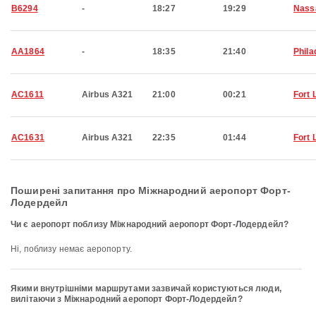
B6294
-
18:27
19:29
Nass
AA1864
-
18:35
21:40
Phila
AC1611
Airbus A321
21:00
00:21
Fort 
AC1631
Airbus A321
22:35
01:44
Fort 
Поширені запитання про Міжнародний аеропорт Форт-
Лодердейл
Чи є аеропорт поблизу Міжнародний аеропорт Форт-Лодердейл?
Ні, поблизу немає аеропорту.
Якими внутрішніми маршрутами зазвичай користуються люди,
вилітаючи з Міжнародний аеропорт Форт-Лодердейл?