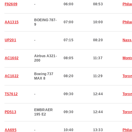
F92609
-
06:00
08:53
Phila
BOEING 787-
AA1315
07:00
10:00
Phila
9
UP201
-
07:15
08:20
Nass
Airbus A321-
AC1602
08:05
11:37
Montr
200
Boeing 737
AC1022
08:20
11:29
Toron
MAX 8
TS7612
-
09:30
12:44
Toron
EMBRAER
PD513
09:30
12:44
Toron
195 E2
AA695
-
10:40
13:33
Phila