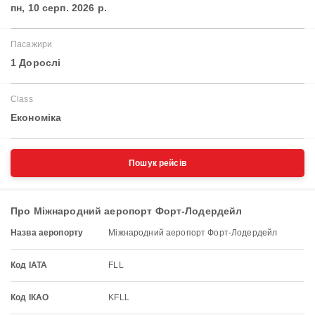
пн, 10 серп. 2026 р.
Пасажири
1 Дорослі
Class
Економіка
Пошук рейсів
Про Міжнародний аеропорт Форт-Лодердейл
Назва аеропорту
Міжнародний аеропорт Форт-Лодердейл
Код IATA
FLL
Код ІКАО
KFLL