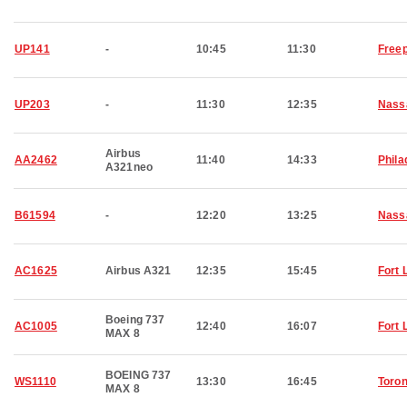
UP141
-
10:45
11:30
Freep
UP203
-
11:30
12:35
Nass
Airbus
AA2462
11:40
14:33
Phila
A321neo
B61594
-
12:20
13:25
Nass
AC1625
Airbus A321
12:35
15:45
Fort 
Boeing 737
AC1005
12:40
16:07
Fort 
MAX 8
BOEING 737
WS1110
13:30
16:45
Toron
MAX 8