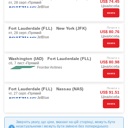
US$ 74.45
пт, 28 серп.
Прямий
Ціна/особа
JetBlue
книга
Fort Lauderdale (FLL)
New York (JFK)
Почати з
US$ 80.76
пт, 28 серп.
Прямий
Ціна/особа
JetBlue
книга
Washington (IAD)
Fort Lauderdale (FLL)
Почати з
US$ 80.98
сб, 7 лист.
Прямий
Ціна/особа
Frontier Airlines
книга
Fort Lauderdale (FLL)
Nassau (NAS)
Почати з
US$ 91.51
чт, 27 серп.
Прямий
Ціна/особа
JetBlue
книга
Зверніть увагу, що ціни, вказані на цій сторінці, можуть бути
неактуальними і можуть бути змінені без попереднього