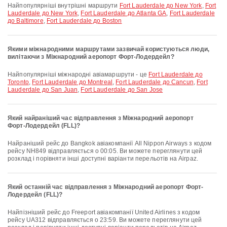
Найпопулярніші внутрішні маршрути
Fort Lauderdale до New York
,
Fort
Lauderdale до New York
,
Fort Lauderdale до Atlanta GA
,
Fort Lauderdale
до Baltimore
,
Fort Lauderdale до Boston
Якими міжнародними маршрутами зазвичай користуються люди,
вилітаючи з Міжнародний аеропорт Форт-Лодердейл?
Найпопулярніші міжнародні авіамаршрути - це
Fort Lauderdale до
Toronto
,
Fort Lauderdale до Montreal
,
Fort Lauderdale до Cancun
,
Fort
Lauderdale до San Juan
,
Fort Lauderdale до San Jose
Який найраніший час відправлення з Міжнародний аеропорт
Форт-Лодердейл (FLL)?
Найраніший рейс до Bangkok авіакомпанії All Nippon Airways з кодом
рейсу NH849 відправляється о 00:05. Ви можете переглянути цей
розклад і порівняти інші доступні варіанти перельотів на Airpaz.
Який останній час відправлення з Міжнародний аеропорт Форт-
Лодердейл (FLL)?
Найпізніший рейс до Freeport авіакомпанії United Airlines з кодом
рейсу UA312 відправляється о 23:59. Ви можете переглянути цей