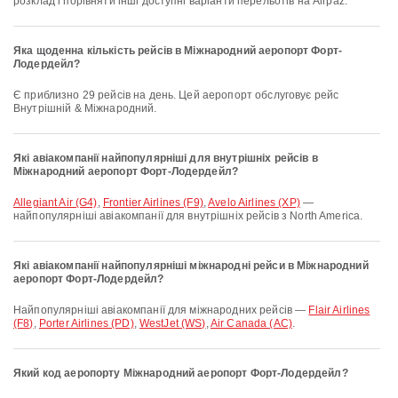
розклад і порівняти інші доступні варіанти перельотів на Airpaz.
Яка щоденна кількість рейсів в Міжнародний аеропорт Форт-
Лодердейл?
Є приблизно 29 рейсів на день. Цей аеропорт обслуговує рейс
Внутрішній & Міжнародний.
Які авіакомпанії найпопулярніші для внутрішніх рейсів в
Міжнародний аеропорт Форт-Лодердейл?
Allegiant Air (G4)
,
Frontier Airlines (F9)
,
Avelo Airlines (XP)
—
найпопулярніші авіакомпанії для внутрішніх рейсів з North America.
Які авіакомпанії найпопулярніші міжнародні рейси в Міжнародний
аеропорт Форт-Лодердейл?
Найпопулярніші авіакомпанії для міжнародних рейсів —
Flair Airlines
(F8)
,
Porter Airlines (PD)
,
WestJet (WS)
,
Air Canada (AC)
.
Який код аеропорту Міжнародний аеропорт Форт-Лодердейл?