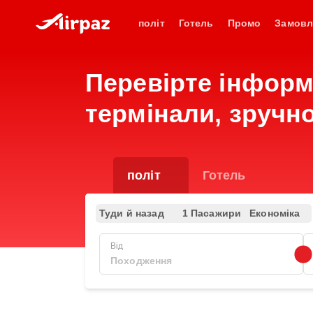
політ
Готель
Промо
Замовл
Перевірте інформац
термінали, зручно
політ
Готель
Туди й назад
1 Пасажири
Економіка
Від