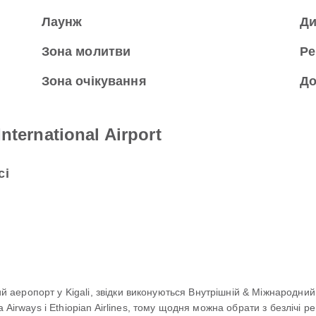
Лаунж
Ди
Зона молитви
Ре
Зона очікування
До
nternational Airport
сі
ний аеропорт у Kigali, звідки виконуються Внутрішній & Міжнародни
Airways і Ethiopian Airlines, тому щодня можна обрати з безлічі ре