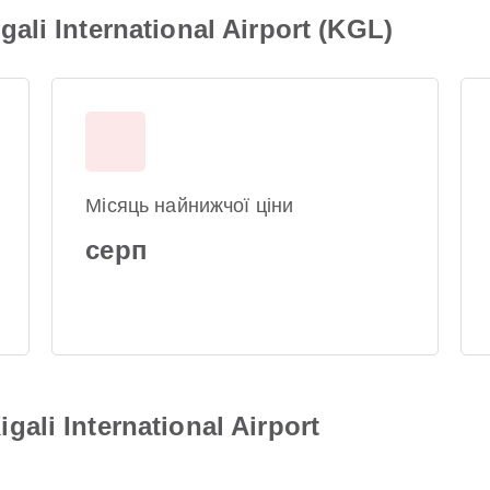
li International Airport (KGL)
Місяць найнижчої ціни
серп
ali International Airport