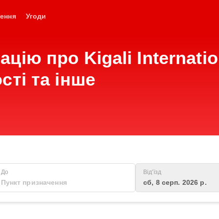
ення
Угоди
ію про Kigali Internation
сті та інше
До
Від'їзд
сб, 8 серп. 2026 р.