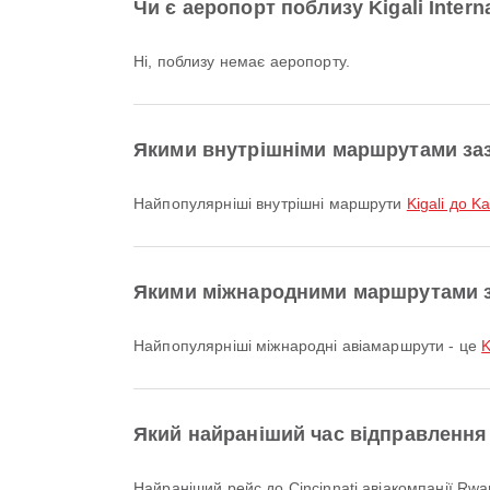
Чи є аеропорт поблизу Kigali Interna
Ні, поблизу немає аеропорту.
Якими внутрішніми маршрутами зазви
Найпопулярніші внутрішні маршрути
Kigali до 
Якими міжнародними маршрутами заз
Найпопулярніші міжнародні авіамаршрути - це
K
Який найраніший час відправлення з 
Найраніший рейс до Cincinnati авіакомпанії RwandAir з кодом рейсу WB700 відправляється о 00:30. Ви можете переглянути цей розклад і порівняти інші доступні