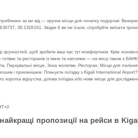
ali, приблизно за км від — зручне місце для початку подорожі. Вико
30737, 30.1328151. Звідки б ви не їхали, спробуйте виїхати трохи
вибір зручностей, щоб зробити ваш час тут комфортним. Крім основ
 готівки та ресторанів із їжею та напоями — на місці також є БАНК
та, Паркувальні місця, Зона молитви, Ресторан, Місце для паління,
им і приємнішим. Плануєте поїздку з Kigali International Airport
о коротка відпустка, ділова поїздка або нове місце для досліджен
GMT+0
йкращі пропозиції на рейси в Kigali 