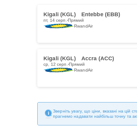
Kigali (KGL)
Entebbe (EBB)
пт, 14 серп.
Прямий
RwandAir
Kigali (KGL)
Accra (ACC)
ср, 12 серп.
Прямий
RwandAir
Зверніть увагу, що ціни, вказані на цій 
прагнемо надавати найбільш точну та а