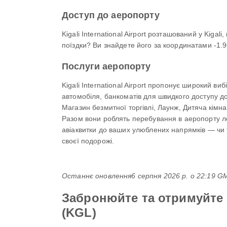
Доступ до аеропорту
Kigali International Airport розташований у Kig
поїздки? Ви знайдете його за координатами -1.96
Послуги аеропорту
Kigali International Airport пропонує широкий 
автомобіля, банкоматів для швидкого доступу до
Магазин безмитної торгівлі, Лаунж, Дитяча кімна
Разом вони роблять перебування в аеропорту легш
авіаквитки до ваших улюблених напрямків — чи т
своєї подорожі.
Останнє оновлення
6 серпня 2026 р. о 22:19 
Забронюйте та отримуйте на
(KGL)