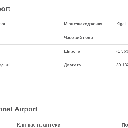
port
port
Місцезнаходження
Kigali
Часовий пояс
Широта
-1.96
одний
Довгота
30.13
onal Airport
Клініка та аптеки
По