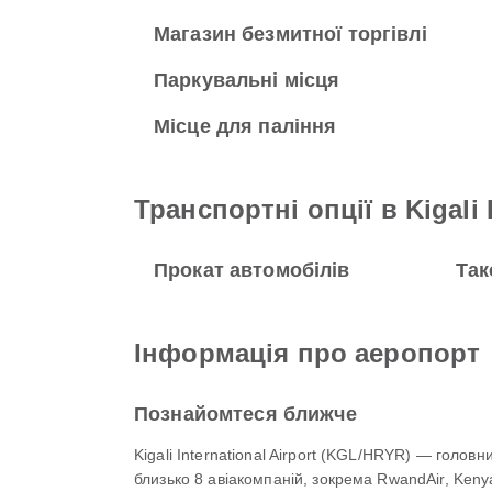
Магазин безмитної торгівлі
Паркувальні місця
Місце для паління
Транспортні опції в Kigali I
Прокат автомобілів
Так
Інформація про аеропорт
Познайомтеся ближче
Kigali International Airport (KGL/HRYR) — голов
близько 8 авіакомпаній, зокрема RwandAir, Kenya 