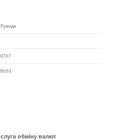
, Руанда
30737
28151
слуга обміну валют