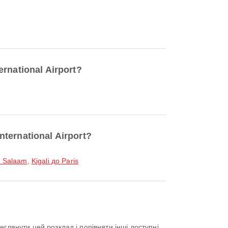
national Airport?
ernational Airport?
s Salaam
,
Kigali до Paris