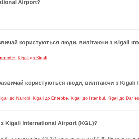
tional Airport?
чай користуються люди, вилітаючи з Kigali Inter
Kamembe
,
Kigali до Kigali
вичай користуються люди, вилітаючи з Kigali Int
igali до Nairobi
,
Kigali до Entebbe
,
Kigali до Istanbul
,
Kigali до Dar e
Kigali International Airport (KGL)?