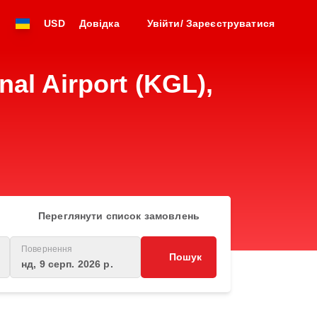
USD
Довідка
Увійти/ Зареєструватися
al Airport (KGL),
Переглянути список замовлень
Повернення
Пошук
нд, 9 серп. 2026 р.