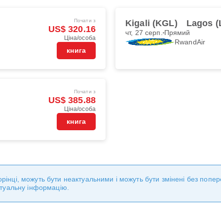
Почати з
Kigali (KGL)
Lagos (
US$ 320.16
чт, 27 серп.
Прямий
Ціна/особа
RwandAir
книга
Почати з
US$ 385.88
Ціна/особа
книга
сторінці, можуть бути неактуальними і можуть бути змінені без поп
ктуальну інформацію.