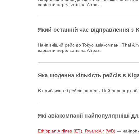
варіанти перельотів на Airpaz.
Який останній час відправлення з Kig
Найпізніший рейс до Tokyo авіакомпанії Thai Airways з кодом рейсу TG642 відправляється о 23:55. Ви можете переглянути цей розклад і порівняти інші доступні
варіанти перельотів на Airpaz.
Яка щоденна кількість рейсів в Kigal
Є приблизно 0 рейсів на день. Цей аеропорт о
Які авіакомпанії найпопулярніші для 
Ethiopian Airlines (ET)
,
RwandAir (WB)
— найпопуля