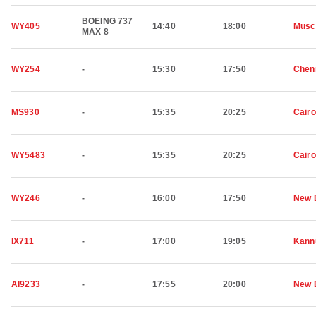
BOEING 737
WY405
14:40
18:00
Musc
MAX 8
WY254
-
15:30
17:50
Chen
MS930
-
15:35
20:25
Cairo
WY5483
-
15:35
20:25
Cairo
WY246
-
16:00
17:50
New 
IX711
-
17:00
19:05
Kann
AI9233
-
17:55
20:00
New 