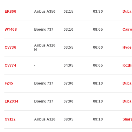
EK866
Airbus A350
02:15
03:30
Duba
WY408
Boeing 737
03:10
08:05
Cairo
Airbus A320
OV736
03:55
06:00
Hyde
N
OV774
-
04:05
06:05
Kozh
FZ45
Boeing 737
07:00
08:10
Duba
EK2034
Boeing 737
07:00
08:10
Duba
G9112
Airbus A320
08:05
09:10
Shar