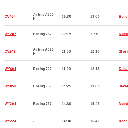
Airbus A320
OV464
09:30
13:00
Bang
N
WY202
Boeing 787
10:15
11:30
Mumb
Airbus A320
OV242
11:00
12:10
Shar
N
WY604
Boeing 737
11:00
12:15
Duba
WY850
Boeing 737
14:25
19:05
Jaka
WY204
Boeing 737
14:30
15:45
Mumb
WY224
-
14:30
16:40
Koch