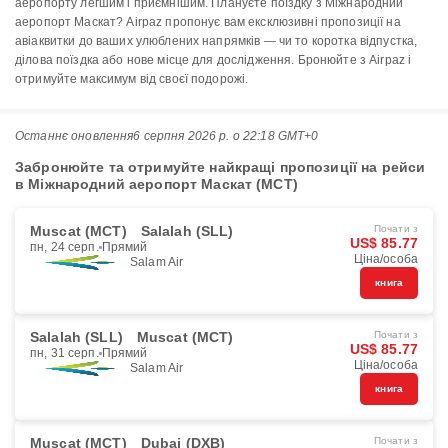
аеропорту легшим і приємнішим. Плануєте поїздку з Міжнародний
аеропорт Маскат? Airpaz пропонує вам ексклюзивні пропозиції на
авіаквитки до ваших улюблених напрямків — чи то коротка відпустка,
ділова поїздка або нове місце для дослідження. Бронюйте з Airpaz і
отримуйте максимум від своєї подорожі.
Останнє оновлення
6 серпня 2026 р. о 22:18 GMT+0
Забронюйте та отримуйте найкращі пропозиції на рейси
в Міжнародний аеропорт Маскат (MCT)
Muscat (MCT)
Salalah (SLL)
Почати з
US$ 85.77
пн, 24 серп.
Прямий
Ціна/особа
Salam Air
книга
Salalah (SLL)
Muscat (MCT)
Почати з
US$ 85.77
пн, 31 серп.
Прямий
Ціна/особа
Salam Air
книга
Muscat (MCT)
Dubai (DXB)
Почати з