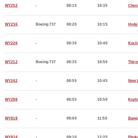
WY252
-
08:15
10:35
Chen
WY236
Boeing 737
08:20
10:15
Hyde
WY226
-
08:30
10:40
Koch
WY212
Boeing 737
08:35
10:50
Thir
WY242
-
08:55
10:45
New 
WY298
-
08:55
10:50
Kozh
WY818
-
09:00
11:50
Bang
WY834
-
09:10
12:25
Phuk