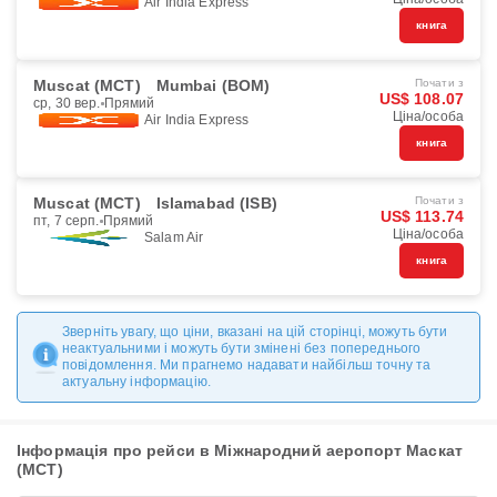
Air India Express
книга
Muscat (MCT)
Mumbai (BOM)
Почати з
US$ 108.07
ср, 30 вер.
Прямий
Ціна/особа
Air India Express
книга
Muscat (MCT)
Islamabad (ISB)
Почати з
US$ 113.74
пт, 7 серп.
Прямий
Ціна/особа
Salam Air
книга
Зверніть увагу, що ціни, вказані на цій сторінці, можуть бути
неактуальними і можуть бути змінені без попереднього
повідомлення. Ми прагнемо надавати найбільш точну та
актуальну інформацію.
Інформація про рейси в Міжнародний аеропорт Маскат
(MCT)