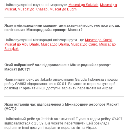
Найпопулярніші внутрішні маршрути
Muscat до Salalah
,
Muscat до
Muscat
,
Muscat до Khasab
,
Muscat до Duqm
Якими міжнародними маршрутами зазвичай користуються люди,
вилітаючи з Міжнародний аеропорт Маскат?
Найпопулярніші міжнародні авіамаршрути - це
Muscat до Kochi
,
Muscat до Abu Dhabi
,
Muscat до Dhaka
,
Muscat до Cairo
,
Muscat до
Bangkok
Який найраніший час відправлення з Міжнародний аеропорт
Маскат (MCT)?
Найраніший рейс до Jakarta авіакомпанії Garuda Indonesia з кодом
рейсу GA983 відправляється о 00:01. Ви можете переглянути цей
розклад і порівняти інші доступні варіанти перельотів на Airpaz.
Який останній час відправлення з Міжнародний аеропорт Маскат
(MCT)?
Найпізніший рейс до Jeddah авіакомпанії Flynas з кодом рейсу XY407
відправляється о 23:59. Ви можете переглянути цей розклад і
порівняти інші доступні варіанти перельотів на Airpaz.