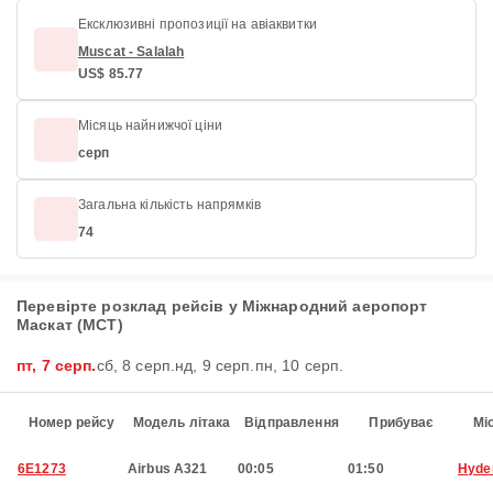
Ексклюзивні пропозиції на авіаквитки
Muscat - Salalah
US$ 85.77
Місяць найнижчої ціни
серп
Загальна кількість напрямків
74
Перевірте розклад рейсів у Міжнародний аеропорт
Маскат (MCT)
пт, 7 серп.
сб, 8 серп.
нд, 9 серп.
пн, 10 серп.
Номер рейсу
Модель літака
Відправлення
Прибуває
Мі
6E1273
Airbus A321
00:05
01:50
Hyde