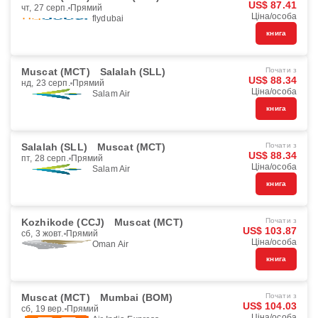
US$ 87.41
чт, 27 серп.
Прямий
Ціна/особа
flydubai
книга
Muscat (MCT)
Salalah (SLL)
Почати з
US$ 88.34
нд, 23 серп.
Прямий
Ціна/особа
Salam Air
книга
Salalah (SLL)
Muscat (MCT)
Почати з
US$ 88.34
пт, 28 серп.
Прямий
Ціна/особа
Salam Air
книга
Kozhikode (CCJ)
Muscat (MCT)
Почати з
US$ 103.87
сб, 3 жовт.
Прямий
Ціна/особа
Oman Air
книга
Muscat (MCT)
Mumbai (BOM)
Почати з
US$ 104.03
сб, 19 вер.
Прямий
Ціна/особа