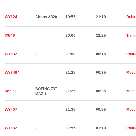
WY624
Airbus A320
19:55
21:10
Duba
IX549
-
20:00
22:25
Thir
WY832
-
21:00
00:15
Phuk
WY5494
-
21:25
00:35
Musc
BOEING 737
MS931
21:25
00:35
Musc
MAX 8
WY407
-
21:35
00:55
Musc
WY832
-
21:55
01:10
Phuk