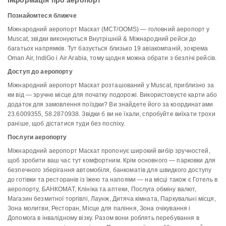
Інформація про аеропорт
Познайомтеся ближче
Міжнародний аеропорт Маскат (MCT/OOMS) — головний аеропорт у
Muscat, звідки виконуються Внутрішній & Міжнародний рейси до
багатьох напрямків. Тут базується близько 19 авіакомпаній, зокрема
Oman Air, IndiGo і Air Arabia, тому щодня можна обрати з безлічі рейсів.
Доступ до аеропорту
Міжнародний аеропорт Маскат розташований у Muscat, приблизно за
км від — зручне місце для початку подорожі. Використовуєте карти або
додаток для замовлення поїздки? Ви знайдете його за координатами
23.6009355, 58.2870938. Звідки б ви не їхали, спробуйте виїхати трохи
раніше, щоб дістатися туди без поспіху.
Послуги аеропорту
Міжнародний аеропорт Маскат пропонує широкий вибір зручностей,
щоб зробити ваш час тут комфортним. Крім основного — парковки для
безпечного зберігання автомобіля, банкоматів для швидкого доступу
до готівки та ресторанів із їжею та напоями — на місці також є Готель в
аеропорту, БАНКОМАТ, Клініка та аптеки, Послуга обміну валют,
Магазин безмитної торгівлі, Лаунж, Дитяча кімната, Паркувальні місця,
Зона молитви, Ресторан, Місце для паління, Зона очікування і
Допомога в інвалідному візку. Разом вони роблять перебування в