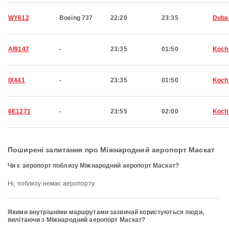
WY612
Boeing 737
22:20
23:35
Duba
AI9147
-
23:35
01:50
Koch
IX441
-
23:35
01:50
Koch
6E1271
-
23:55
02:00
Koch
Поширені запитання про Міжнародний аеропорт Маскат
Чи є аеропорт поблизу Міжнародний аеропорт Маскат?
Ні, поблизу немає аеропорту.
Якими внутрішніми маршрутами зазвичай користуються люди,
вилітаючи з Міжнародний аеропорт Маскат?