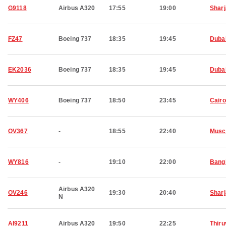
G9118
Airbus A320
17:55
19:00
Shar
FZ47
Boeing 737
18:35
19:45
Duba
EK2036
Boeing 737
18:35
19:45
Duba
WY406
Boeing 737
18:50
23:45
Cairo
OV367
-
18:55
22:40
Musc
WY816
-
19:10
22:00
Bang
Airbus A320
OV246
19:30
20:40
Shar
N
AI9211
Airbus A320
19:50
22:25
Thir