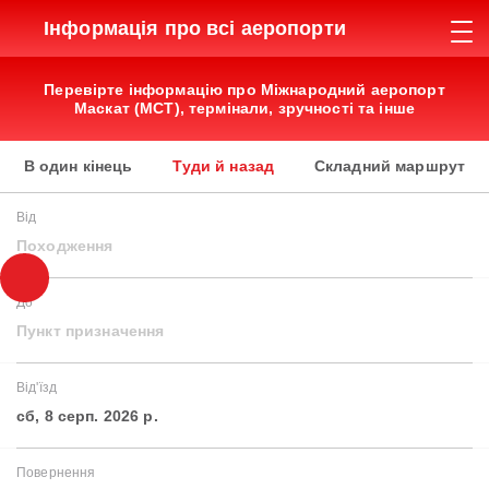
Інформація про всі аеропорти
Перевірте інформацію про Міжнародний аеропорт
Маскат (MCT), термінали, зручності та інше
В один кінець
Туди й назад
Складний маршрут
Від
Походження
До
Пункт призначення
Від'їзд
сб, 8 серп. 2026 р.
Повернення