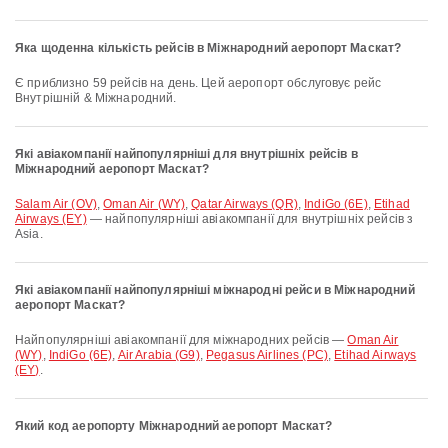
Яка щоденна кількість рейсів в Міжнародний аеропорт Маскат?
Є приблизно 59 рейсів на день. Цей аеропорт обслуговує рейс
Внутрішній & Міжнародний.
Які авіакомпанії найпопулярніші для внутрішніх рейсів в
Міжнародний аеропорт Маскат?
Salam Air (OV)
,
Oman Air (WY)
,
Qatar Airways (QR)
,
IndiGo (6E)
,
Etihad
Airways (EY)
— найпопулярніші авіакомпанії для внутрішніх рейсів з
Asia.
Які авіакомпанії найпопулярніші міжнародні рейси в Міжнародний
аеропорт Маскат?
Найпопулярніші авіакомпанії для міжнародних рейсів —
Oman Air
(WY)
,
IndiGo (6E)
,
Air Arabia (G9)
,
Pegasus Airlines (PC)
,
Etihad Airways
(EY)
.
Який код аеропорту Міжнародний аеропорт Маскат?