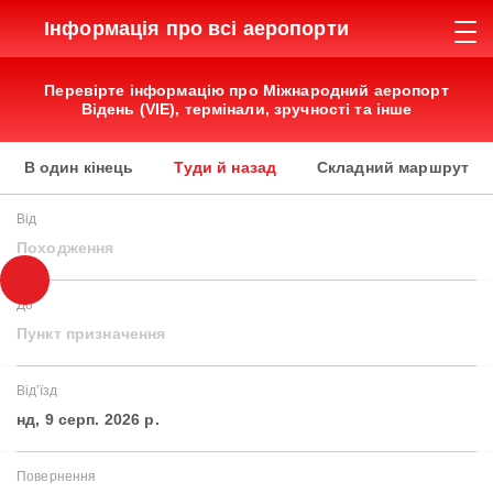
Інформація про всі аеропорти
Перевірте інформацію про Міжнародний аеропорт
Відень (VIE), термінали, зручності та інше
В один кінець
Туди й назад
Складний маршрут
Від
Походження
До
Пункт призначення
Від'їзд
нд, 9 серп. 2026 р.
Повернення