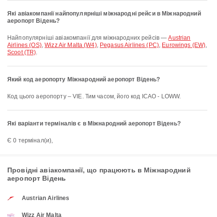
Які авіакомпанії найпопулярніші міжнародні рейси в Міжнародний
аеропорт Відень?
Найпопулярніші авіакомпанії для міжнародних рейсів —
Austrian
Airlines (OS)
,
Wizz Air Malta (W4)
,
Pegasus Airlines (PC)
,
Eurowings (EW)
,
Scoot (TR)
.
Який код аеропорту Міжнародний аеропорт Відень?
Код цього аеропорту – VIE. Тим часом, його код ICAO - LOWW.
Які варіанти терміналів є в Міжнародний аеропорт Відень?
Є 0 термінал(и),
Провідні авіакомпанії, що працюють в Міжнародний
аеропорт Відень
Austrian Airlines
Wizz Air Malta