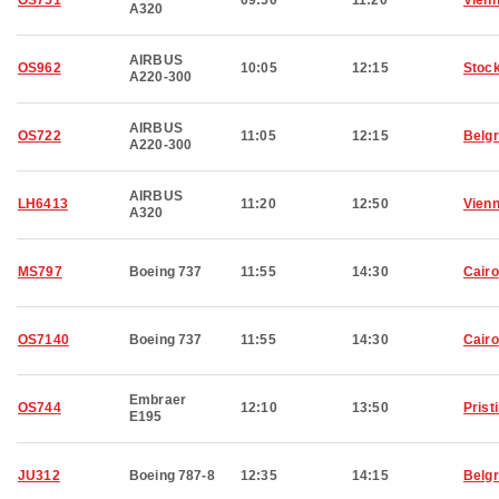
OS751
09:50
11:20
Vien
A320
AIRBUS
OS962
10:05
12:15
Stoc
A220-300
AIRBUS
OS722
11:05
12:15
Belg
A220-300
AIRBUS
LH6413
11:20
12:50
Vien
A320
MS797
Boeing 737
11:55
14:30
Cairo
OS7140
Boeing 737
11:55
14:30
Cairo
Embraer
OS744
12:10
13:50
Prist
E195
JU312
Boeing 787-8
12:35
14:15
Belg