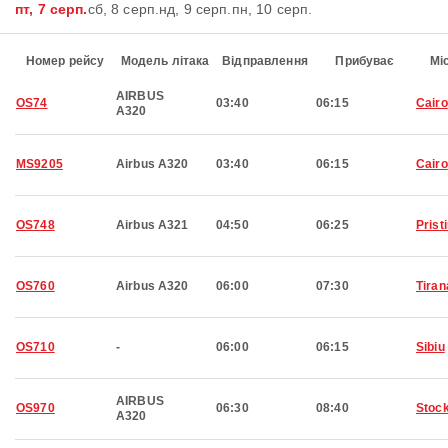
пт, 7 серп.
сб, 8 серп.
нд, 9 серп.
пн, 10 серп.
Номер рейсу
Модель літака
Відправлення
Прибуває
Мі
AIRBUS
OS74
03:40
06:15
Cairo
A320
MS9205
Airbus A320
03:40
06:15
Cairo
OS748
Airbus A321
04:50
06:25
Prist
OS760
Airbus A320
06:00
07:30
Tiran
OS710
-
06:00
06:15
Sibiu
AIRBUS
OS970
06:30
08:40
Stoc
A320