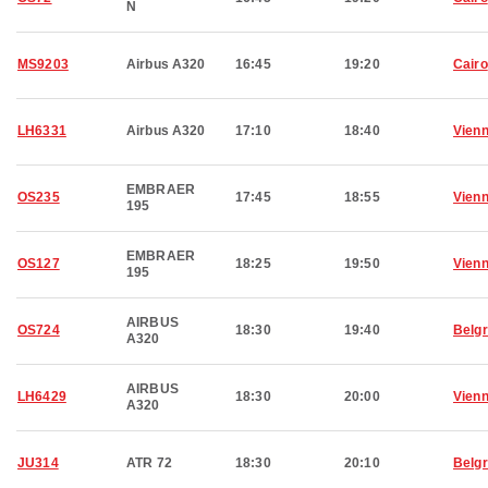
N
MS9203
Airbus A320
16:45
19:20
Cairo
LH6331
Airbus A320
17:10
18:40
Vien
EMBRAER
OS235
17:45
18:55
Vien
195
EMBRAER
OS127
18:25
19:50
Vien
195
AIRBUS
OS724
18:30
19:40
Belg
A320
AIRBUS
LH6429
18:30
20:00
Vien
A320
JU314
ATR 72
18:30
20:10
Belg