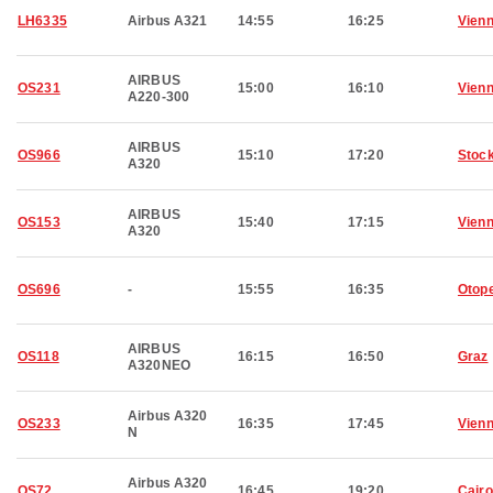
LH6335
Airbus A321
14:55
16:25
Vien
AIRBUS
OS231
15:00
16:10
Vien
A220-300
AIRBUS
OS966
15:10
17:20
Stoc
A320
AIRBUS
OS153
15:40
17:15
Vien
A320
OS696
-
15:55
16:35
Otop
AIRBUS
OS118
16:15
16:50
Graz
A320NEO
Airbus A320
OS233
16:35
17:45
Vien
N
Airbus A320
OS72
16:45
19:20
Cairo