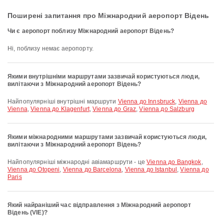
Поширені запитання про Міжнародний аеропорт Відень
Чи є аеропорт поблизу Міжнародний аеропорт Відень?
Ні, поблизу немає аеропорту.
Якими внутрішніми маршрутами зазвичай користуються люди,
вилітаючи з Міжнародний аеропорт Відень?
Найпопулярніші внутрішні маршрути
Vienna до Innsbruck
,
Vienna до
Vienna
,
Vienna до Klagenfurt
,
Vienna до Graz
,
Vienna до Salzburg
Якими міжнародними маршрутами зазвичай користуються люди,
вилітаючи з Міжнародний аеропорт Відень?
Найпопулярніші міжнародні авіамаршрути - це
Vienna до Bangkok
,
Vienna до Otopeni
,
Vienna до Barcelona
,
Vienna до Istanbul
,
Vienna до
Paris
Який найраніший час відправлення з Міжнародний аеропорт
Відень (VIE)?