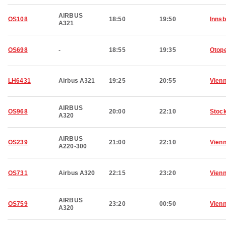
AIRBUS
OS108
18:50
19:50
Inns
A321
OS698
-
18:55
19:35
Otop
LH6431
Airbus A321
19:25
20:55
Vien
AIRBUS
OS968
20:00
22:10
Stoc
A320
AIRBUS
OS239
21:00
22:10
Vien
A220-300
OS731
Airbus A320
22:15
23:20
Vien
AIRBUS
OS759
23:20
00:50
Vien
A320