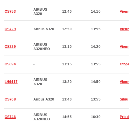
AIRBUS
OS753
12:40
14:10
Vien
A320
OS729
Airbus A320
12:50
13:55
Vien
AIRBUS
OS229
13:10
14:20
Vien
A320NEO
OS694
-
13:15
13:55
Otop
AIRBUS
LH6417
13:20
14:50
Vien
A320
OS708
Airbus A320
13:40
13:55
Sibiu
AIRBUS
OS746
14:55
16:30
Prist
A320NEO