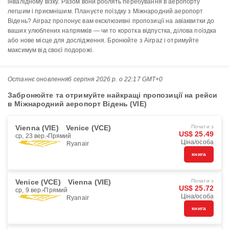
інвалідному візку. Разом вони роблять перебування в аеропорту
легшим і приємнішим. Плануєте поїздку з Міжнародний аеропорт
Відень? Airpaz пропонує вам ексклюзивні пропозиції на авіаквитки до
ваших улюблених напрямків — чи то коротка відпустка, ділова поїздка
або нове місце для дослідження. Бронюйте з Airpaz і отримуйте
максимум від своєї подорожі.
Останнє оновлення
6 серпня 2026 р. о 22:17 GMT+0
Забронюйте та отримуйте найкращі пропозиції на рейси
в Міжнародний аеропорт Відень (VIE)
Vienna (VIE)
Venice (VCE)
Почати з
US$ 25.49
ср, 23 вер.
Прямий
Ціна/особа
Ryanair
книга
Venice (VCE)
Vienna (VIE)
Почати з
US$ 25.72
ср, 9 вер.
Прямий
Ціна/особа
Ryanair
книга