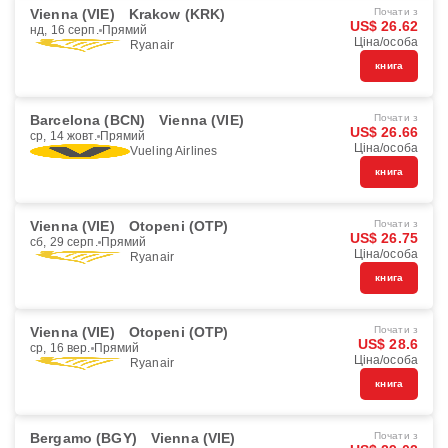
Vienna (VIE)
Krakow (KRK)
Почати з
US$ 26.62
нд, 16 серп.
Прямий
Ціна/особа
Ryanair
книга
Barcelona (BCN)
Vienna (VIE)
Почати з
US$ 26.66
ср, 14 жовт.
Прямий
Ціна/особа
Vueling Airlines
книга
Vienna (VIE)
Otopeni (OTP)
Почати з
US$ 26.75
сб, 29 серп.
Прямий
Ціна/особа
Ryanair
книга
Vienna (VIE)
Otopeni (OTP)
Почати з
US$ 28.6
ср, 16 вер.
Прямий
Ціна/особа
Ryanair
книга
Bergamo (BGY)
Vienna (VIE)
Почати з