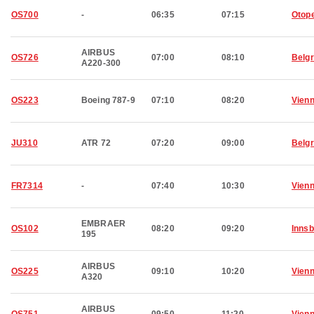
OS700
-
06:35
07:15
Otop
AIRBUS
OS726
07:00
08:10
Belg
A220-300
OS223
Boeing 787-9
07:10
08:20
Vien
JU310
ATR 72
07:20
09:00
Belg
FR7314
-
07:40
10:30
Vien
EMBRAER
OS102
08:20
09:20
Inns
195
AIRBUS
OS225
09:10
10:20
Vien
A320
AIRBUS