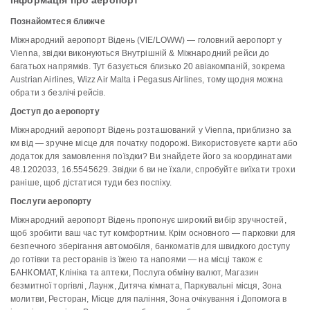
Інформація про аеропорт
Познайомтеся ближче
Міжнародний аеропорт Відень (VIE/LOWW) — головний аеропорт у
Vienna, звідки виконуються Внутрішній & Міжнародний рейси до
багатьох напрямків. Тут базується близько 20 авіакомпаній, зокрема
Austrian Airlines, Wizz Air Malta і Pegasus Airlines, тому щодня можна
обрати з безлічі рейсів.
Доступ до аеропорту
Міжнародний аеропорт Відень розташований у Vienna, приблизно за
км від — зручне місце для початку подорожі. Використовуєте карти або
додаток для замовлення поїздки? Ви знайдете його за координатами
48.1202033, 16.5545629. Звідки б ви не їхали, спробуйте виїхати трохи
раніше, щоб дістатися туди без поспіху.
Послуги аеропорту
Міжнародний аеропорт Відень пропонує широкий вибір зручностей,
щоб зробити ваш час тут комфортним. Крім основного — парковки для
безпечного зберігання автомобіля, банкоматів для швидкого доступу
до готівки та ресторанів із їжею та напоями — на місці також є
БАНКОМАТ, Клініка та аптеки, Послуга обміну валют, Магазин
безмитної торгівлі, Лаунж, Дитяча кімната, Паркувальні місця, Зона
молитви, Ресторан, Місце для паління, Зона очікування і Допомога в