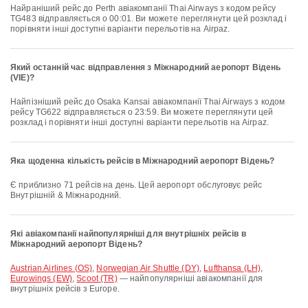
Найраніший рейс до Perth авіакомпанії Thai Airways з кодом рейсу
TG483 відправляється о 00:01. Ви можете переглянути цей розклад і
порівняти інші доступні варіанти перельотів на Airpaz.
Який останній час відправлення з Міжнародний аеропорт Відень
(VIE)?
Найпізніший рейс до Osaka Kansai авіакомпанії Thai Airways з кодом
рейсу TG622 відправляється о 23:59. Ви можете переглянути цей
розклад і порівняти інші доступні варіанти перельотів на Airpaz.
Яка щоденна кількість рейсів в Міжнародний аеропорт Відень?
Є приблизно 71 рейсів на день. Цей аеропорт обслуговує рейс
Внутрішній & Міжнародний.
Які авіакомпанії найпопулярніші для внутрішніх рейсів в
Міжнародний аеропорт Відень?
Austrian Airlines (OS)
,
Norwegian Air Shuttle (DY)
,
Lufthansa (LH)
,
Eurowings (EW)
,
Scoot (TR)
— найпопулярніші авіакомпанії для
внутрішніх рейсів з Europe.