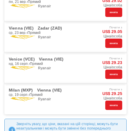
US$ 29.02
пн, 21 вер.
Прямий
Ціна/особа
Ryanair
книга
Vienna (VIE)
Zadar (ZAD)
Почати з
US$ 29.05
ср, 23 вер.
Прямий
Ціна/особа
Ryanair
книга
Venice (VCE)
Vienna (VIE)
Почати з
US$ 29.23
нд, 16 серп.
Прямий
Ціна/особа
Ryanair
книга
Milan (MXP)
Vienna (VIE)
Почати з
US$ 29.25
ср, 19 серп.
Прямий
Ціна/особа
Ryanair
книга
Зверніть увагу, що ціни, вказані на цій сторінці, можуть бути
неактуальними і можуть бути змінені без попереднього