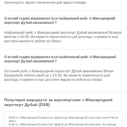
пропонують зручні сполучення для вашої поїздки.
О котрій годині відправляється найраніший рейс із Міжнародний
аеропорт Дубай авіакомпанії ?
Найраніший рейс з Міжнародний аеропорт Дубай авіакомпанії flyadeal
вилітає о 00:00. Ви можете переглянути цей розклад і порівняти інші
доступні варіанти рейсів на Airpaz.
О котрій годині відправляється найпізніший рейс із Міжнародний
аеропорт Дубай авіакомпанії ?
Останній рейс з Міжнародний аеропорт Дубай авіакомпанії Biman
Bangladesh Airlines вилітає о 23:55. Ви можете переглянути цей
розклад і порівняти інші доступні варіанти рейсів на Airpaz.
Популярні маршрути за аеропортами з Міжнародний
аеропорт Дубай (DXB)
Рейси з Міжнародний аеропорт Дубай до Міжнародний аеропорт імені Ніноя
Акіно
Рейси з Міжнародний аеропорт Дубай до Міжнародний аеропорт Катманду