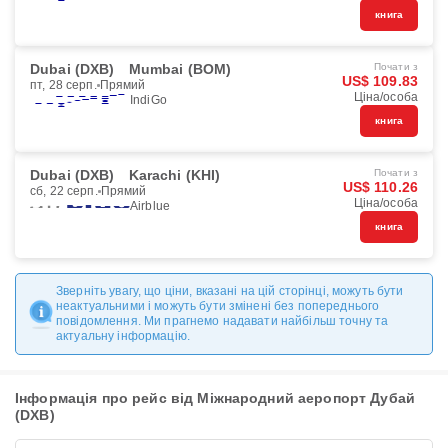
книга
Dubai (DXB)
Mumbai (BOM)
Почати з
US$ 109.83
пт, 28 серп.
Прямий
Ціна/особа
IndiGo
книга
Dubai (DXB)
Karachi (KHI)
Почати з
US$ 110.26
сб, 22 серп.
Прямий
Ціна/особа
Airblue
книга
Зверніть увагу, що ціни, вказані на цій сторінці, можуть бути
неактуальними і можуть бути змінені без попереднього
повідомлення. Ми прагнемо надавати найбільш точну та
актуальну інформацію.
Інформація про рейс від Міжнародний аеропорт Дубай
(DXB)