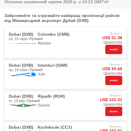
Останнє оновлення
9 серпня 2026 р. о 19:22 GMT+0
Забронюйте та отримайте найкращі пропозиції рейсів
від Міжнародний аеропорт Дубай (DXB)
Dubai (DXB)
Colombo (CMB)
Почати з
US$ 51.38
сб, 15 серп.
Прямий
Ціна/особа
flydubai
книга
Dubai (DXB)
Istanbul (SAW)
Почати з
US$ 94.66
ср, 19 серп.
Прямий
Ціна/особа
AJet
книга
Dubai (DXB)
Riyadh (RUH)
Почати з
US$ 103.31
чт, 10 вер.
Прямий
Ціна/особа
Saudia
книга
Dubai (DXB)
Kozhikode (CCJ)
Почати з
US$ 104.61