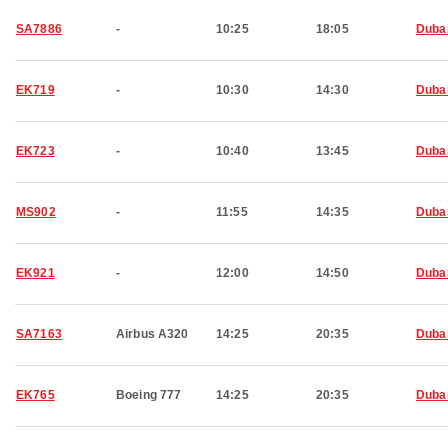
SA7886
-
10:25
18:05
Duba
EK719
-
10:30
14:30
Duba
EK723
-
10:40
13:45
Duba
MS902
-
11:55
14:35
Duba
EK921
-
12:00
14:50
Duba
SA7163
Airbus A320
14:25
20:35
Duba
EK765
Boeing 777
14:25
20:35
Duba