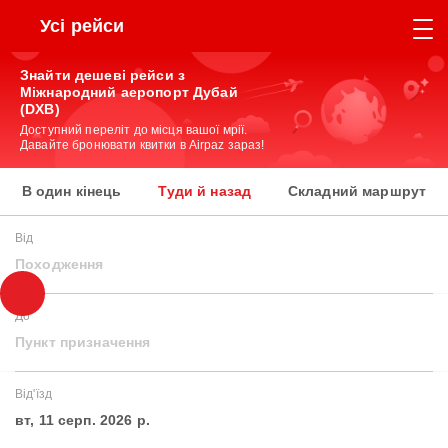
Усі рейси
Знайти дешеві рейси з
Міжнародний аеропорт Дубай
(DXB)
Доступний переліт до місця вашої мрії.
Давайте бронювати квитки в Airpaz зараз!
В один кінець
Туди й назад
Складний маршрут
Від
Походження
До
Пункт призначення
Від'їзд
вт, 11 серп. 2026 р.