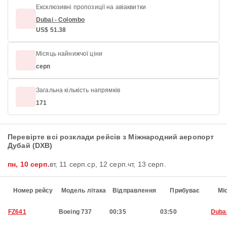
Ексклюзивні пропозиції на авіаквитки
Dubai - Colombo
US$ 51.38
Місяць найнижчої ціни
серп
Загальна кількість напрямків
171
Перевірте всі розклади рейсів з Міжнародний аеропорт
Дубай (DXB)
пн, 10 серп.
вт, 11 серп.
ср, 12 серп.
чт, 13 серп.
Номер рейсу
Модель літака
Відправлення
Прибуває
Мі
FZ641
Boeing 737
00:35
03:50
Duba