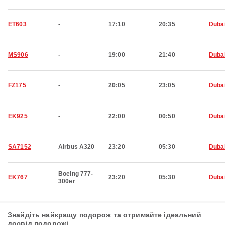
ET603
-
17:10
20:35
Duba
MS906
-
19:00
21:40
Duba
FZ175
-
20:05
23:05
Duba
EK925
-
22:00
00:50
Duba
SA7152
Airbus A320
23:20
05:30
Duba
Boeing 777-
EK767
23:20
05:30
Duba
300er
Знайдіть найкращу подорож та отримайте ідеальний
досвід подорожі