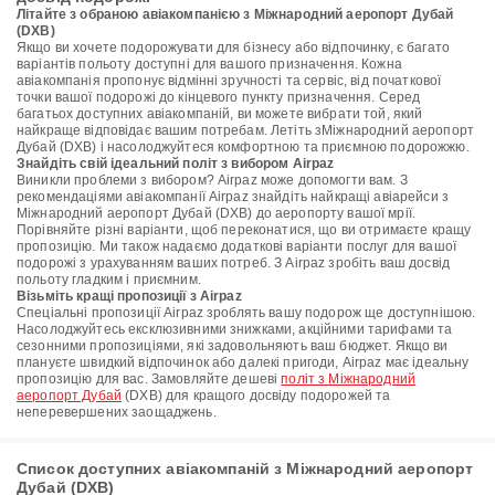
Літайте з обраною авіакомпанією з Міжнародний аеропорт Дубай
(DXB)
Якщо ви хочете подорожувати для бізнесу або відпочинку, є багато
варіантів польоту доступні для вашого призначення. Кожна
авіакомпанія пропонує відмінні зручності та сервіс, від початкової
точки вашої подорожі до кінцевого пункту призначення. Серед
багатьох доступних авіакомпаній, ви можете вибрати той, який
найкраще відповідає вашим потребам. Летіть зМіжнародний аеропорт
Дубай (DXB) і насолоджуйтеся комфортною та приємною подорожжю.
Знайдіть свій ідеальний політ з вибором Airpaz
Виникли проблеми з вибором? Airpaz може допомогти вам. З
рекомендаціями авіакомпанії Airpaz знайдіть найкращі авіарейси з
Міжнародний аеропорт Дубай (DXB) до аеропорту вашої мрії.
Порівняйте різні варіанти, щоб переконатися, що ви отримаєте кращу
пропозицію. Ми також надаємо додаткові варіанти послуг для вашої
подорожі з урахуванням ваших потреб. З Airpaz зробіть ваш досвід
польоту гладким і приємним.
Візьміть кращі пропозиції з Airpaz
Спеціальні пропозиції Airpaz зроблять вашу подорож ще доступнішою.
Насолоджуйтесь ексклюзивними знижками, акційними тарифами та
сезонними пропозиціями, які задовольняють ваш бюджет. Якщо ви
плануєте швидкий відпочинок або далекі пригоди, Airpaz має ідеальну
пропозицію для вас. Замовляйте дешеві
політ з Міжнародний
аеропорт Дубай
(DXB) для кращого досвіду подорожей та
неперевершених заощаджень.
Список доступних авіакомпаній з Міжнародний аеропорт
Дубай (DXB)