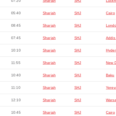
07:20
Sharjah
SHJ
Luck
05:40
Sharjah
SHJ
Cairo
08:45
Sharjah
SHJ
Lond
07:45
Sharjah
SHJ
Addis
10:10
Sharjah
SHJ
Hyde
11:55
Sharjah
SHJ
New D
10:40
Sharjah
SHJ
Baku
11:10
Sharjah
SHJ
Yerev
12:10
Sharjah
SHJ
Wars
10:45
Sharjah
SHJ
Cairo