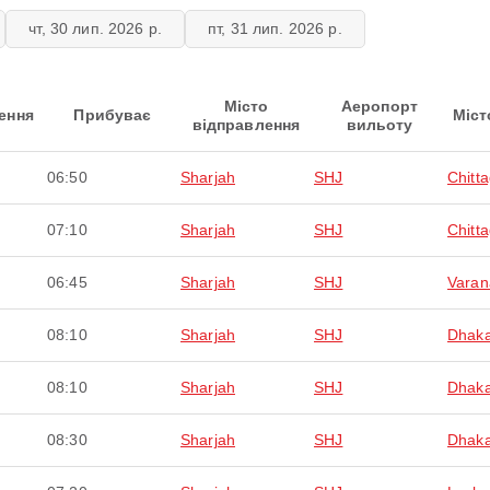
чт, 30 лип. 2026 р.
пт, 31 лип. 2026 р.
Місто
Аеропорт
ення
Прибуває
Міст
відправлення
вильоту
06:50
Sharjah
SHJ
Chitt
07:10
Sharjah
SHJ
Chitt
06:45
Sharjah
SHJ
Varan
08:10
Sharjah
SHJ
Dhak
08:10
Sharjah
SHJ
Dhak
08:30
Sharjah
SHJ
Dhak