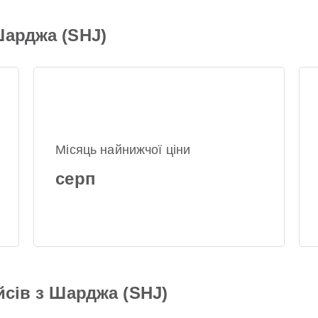
Шарджа (SHJ)
Місяць найнижчої ціни
серп
йсів з Шарджа (SHJ)