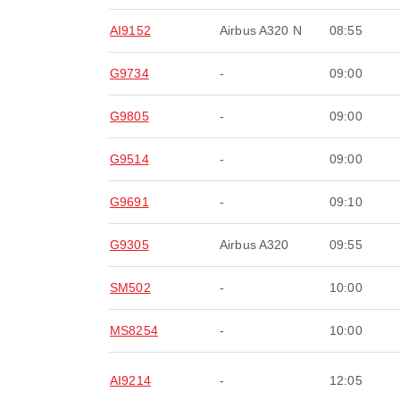
AI9152
Airbus A320 N
08:55
G9734
-
09:00
G9805
-
09:00
G9514
-
09:00
G9691
-
09:10
G9305
Airbus A320
09:55
SM502
-
10:00
MS8254
-
10:00
AI9214
-
12:05