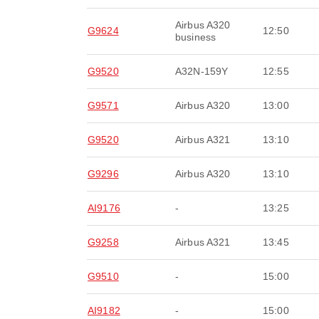
Airbus A320
G9624
12:50
business
G9520
A32N-159Y
12:55
G9571
Airbus A320
13:00
G9520
Airbus A321
13:10
G9296
Airbus A320
13:10
AI9176
-
13:25
G9258
Airbus A321
13:45
G9510
-
15:00
AI9182
-
15:00