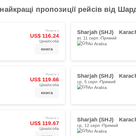
найкращі пропозиції рейсів від Шар
Почати з
Sharjah (SHJ)
Karach
US$ 116.24
вт, 11 серп.
Прямий
Ціна/особа
Air Arabia
книга
Почати з
Sharjah (SHJ)
Karach
US$ 119.66
ср, 5 серп.
Прямий
Ціна/особа
Air Arabia
книга
Почати з
Sharjah (SHJ)
Karach
US$ 119.67
ср, 12 серп.
Прямий
Ціна/особа
Air Arabia