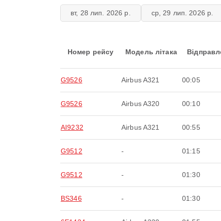
вт, 28 лип. 2026 р.
ср, 29 лип. 2026 р.
Номер рейсу
Модель літака
Відправл
G9526
Airbus A321
00:05
G9526
Airbus A320
00:10
AI9232
Airbus A321
00:55
G9512
-
01:15
G9512
-
01:30
BS346
-
01:30