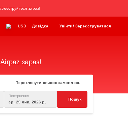
зареєструйтеся зараз!
USD
Довідка
Увійти/ Зареєструватися
Airpaz зараз!
Переглянути список замовлень
Повернення
Пошук
ср, 29 лип. 2026 р.