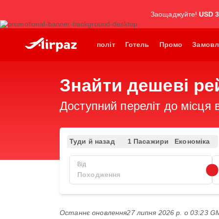
Заощаджуйте!
USD 
політ
Готель
Промо
Замовл
Знайти дешеві ре
Доступний переліт до місця в
Туди й назад
1 Пасажири
Економіка
Від
Останнє оновлення
27 липня 2026 р. о 03:23 