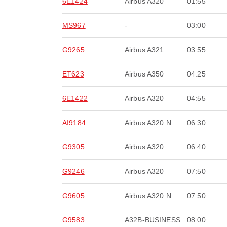
6E1424
Airbus A320
01:55
MS967
-
03:00
G9265
Airbus A321
03:55
ET623
Airbus A350
04:25
6E1422
Airbus A320
04:55
AI9184
Airbus A320 N
06:30
G9305
Airbus A320
06:40
G9246
Airbus A320
07:50
G9605
Airbus A320 N
07:50
G9583
A32B-BUSINESS
08:00