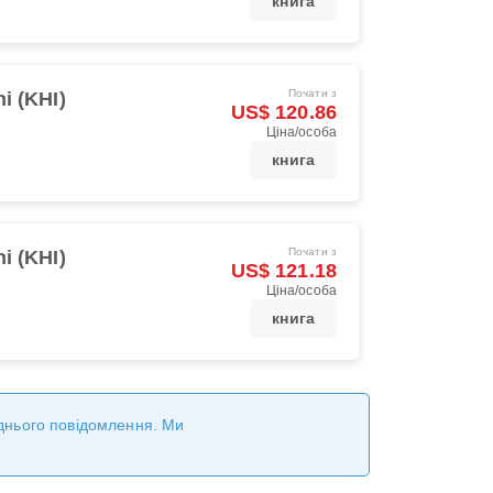
книга
Почати з
i (KHI)
US$ 120.86
Ціна/особа
книга
Почати з
i (KHI)
US$ 121.18
Ціна/особа
книга
реднього повідомлення. Ми