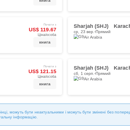
книга
Почати з
Sharjah (SHJ)
Karach
US$ 119.67
ср, 23 вер.
Прямий
Ціна/особа
Air Arabia
книга
Почати з
Sharjah (SHJ)
Karach
US$ 121.15
сб, 1 серп.
Прямий
Ціна/особа
Air Arabia
книга
торінці, можуть бути неактуальними і можуть бути змінені без попе
уальну інформацію.