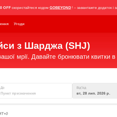
30 OFF
скористайтеся кодом
GOBEYOND
! – завантажте додаток і 
ення
Угоди
йси з Шарджа (SHJ)
ашої мрії. Давайте бронювати квитки в 
До
Від'їзд
вт, 28 лип. 2026 р.
GMT+0