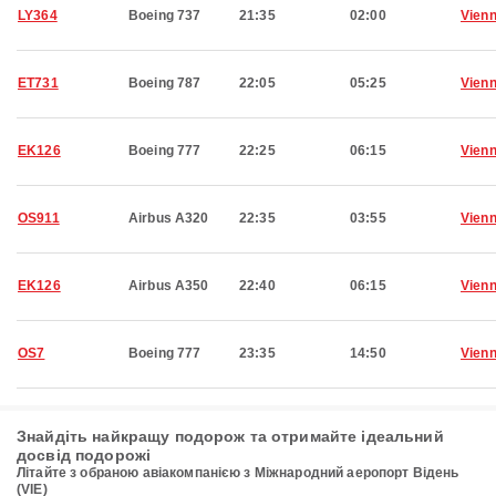
LY364
Boeing 737
21:35
02:00
Vien
ET731
Boeing 787
22:05
05:25
Vien
EK126
Boeing 777
22:25
06:15
Vien
OS911
Airbus A320
22:35
03:55
Vien
EK126
Airbus A350
22:40
06:15
Vien
OS7
Boeing 777
23:35
14:50
Vien
Знайдіть найкращу подорож та отримайте ідеальний
досвід подорожі
Літайте з обраною авіакомпанією з Міжнародний аеропорт Відень
(VIE)