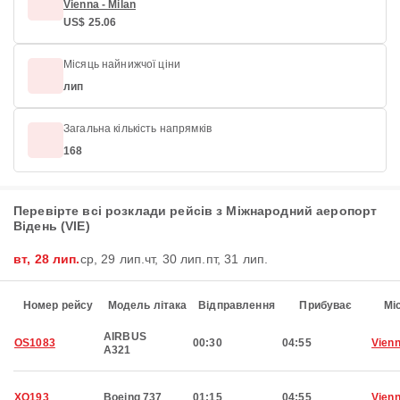
Vienna - Milan
US$ 25.06
Місяць найнижчої ціни
лип
Загальна кількість напрямків
168
Перевірте всі розклади рейсів з Міжнародний аеропорт
Відень (VIE)
вт, 28 лип.
ср, 29 лип.
чт, 30 лип.
пт, 31 лип.
Номер рейсу
Модель літака
Відправлення
Прибуває
Мі
AIRBUS
OS1083
00:30
04:55
Vien
A321
XQ193
Boeing 737
01:15
04:55
Vien