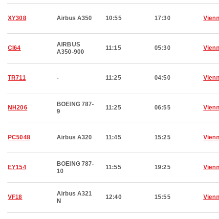
XY308
Airbus A350
10:55
17:30
Vien
AIRBUS
CI64
11:15
05:30
Vien
A350-900
TR711
-
11:25
04:50
Vien
BOEING 787-
NH206
11:25
06:55
Vien
9
PC5048
Airbus A320
11:45
15:25
Vien
BOEING 787-
EY154
11:55
19:25
Vien
10
Airbus A321
VF18
12:40
15:55
Vien
N