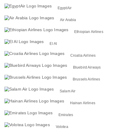
EgyptAir
Air Arabia
Ethiopian Airlines
El Al
Croatia Airlines
Bluebird Airways
Brussels Airlines
Salam Air
Hainan Airlines
Emirates
Volotea