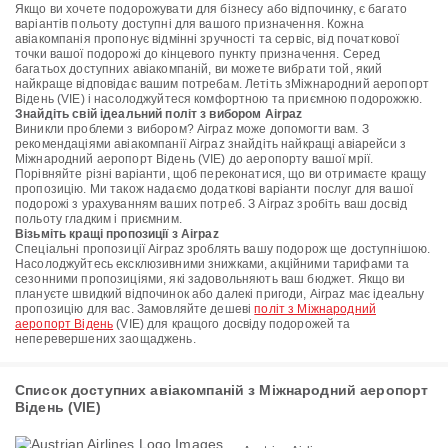
Якщо ви хочете подорожувати для бізнесу або відпочинку, є багато
варіантів польоту доступні для вашого призначення. Кожна
авіакомпанія пропонує відмінні зручності та сервіс, від початкової
точки вашої подорожі до кінцевого пункту призначення. Серед
багатьох доступних авіакомпаній, ви можете вибрати той, який
найкраще відповідає вашим потребам. Летіть зМіжнародний аеропорт
Відень (VIE) і насолоджуйтеся комфортною та приємною подорожжю.
Знайдіть свій ідеальний політ з вибором Airpaz
Виникли проблеми з вибором? Airpaz може допомогти вам. З
рекомендаціями авіакомпанії Airpaz знайдіть найкращі авіарейси з
Міжнародний аеропорт Відень (VIE) до аеропорту вашої мрії.
Порівняйте різні варіанти, щоб переконатися, що ви отримаєте кращу
пропозицію. Ми також надаємо додаткові варіанти послуг для вашої
подорожі з урахуванням ваших потреб. З Airpaz зробіть ваш досвід
польоту гладким і приємним.
Візьміть кращі пропозиції з Airpaz
Спеціальні пропозиції Airpaz зроблять вашу подорож ще доступнішою.
Насолоджуйтесь ексклюзивними знижками, акційними тарифами та
сезонними пропозиціями, які задовольняють ваш бюджет. Якщо ви
плануєте швидкий відпочинок або далекі пригоди, Airpaz має ідеальну
пропозицію для вас. Замовляйте дешеві
політ з Міжнародний
аеропорт Відень
(VIE) для кращого досвіду подорожей та
неперевершених заощаджень.
Список доступних авіакомпаній з Міжнародний аеропорт
Відень (VIE)