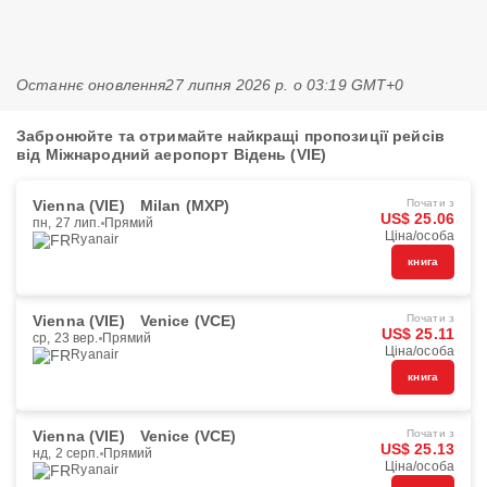
Останнє оновлення
27 липня 2026 р. о 03:19 GMT+0
Забронюйте та отримайте найкращі пропозиції рейсів
від Міжнародний аеропорт Відень (VIE)
Vienna (VIE)
Milan (MXP)
Почати з
US$ 25.06
пн, 27 лип.
Прямий
Ціна/особа
Ryanair
книга
Vienna (VIE)
Venice (VCE)
Почати з
US$ 25.11
ср, 23 вер.
Прямий
Ціна/особа
Ryanair
книга
Vienna (VIE)
Venice (VCE)
Почати з
US$ 25.13
нд, 2 серп.
Прямий
Ціна/особа
Ryanair