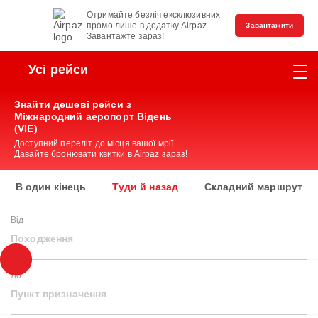
Отримайте безліч ексклюзивних
промо лише в додатку Airpaz .
Завантажити
Завантажте зараз!
Усі рейси
Знайти дешеві рейси з
Міжнародний аеропорт Відень
(VIE)
Доступний переліт до місця вашої мрії.
Давайте бронювати квитки в Airpaz зараз!
В один кінець
Туди й назад
Складний маршрут
Від
Походження
До
Пункт призначення