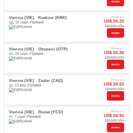
книга
Vienna (VIE)
Krakow (KRK)
Почати з
US$ 26.22
нд, 16 серп.
Прямий
Ціна/особа
Ryanair
книга
Vienna (VIE)
Otopeni (OTP)
Почати з
US$ 26.36
сб, 29 серп.
Прямий
Ціна/особа
Ryanair
книга
Vienna (VIE)
Zadar (ZAD)
Почати з
US$ 28.62
ср, 23 вер.
Прямий
Ціна/особа
Ryanair
книга
Vienna (VIE)
Rome (FCO)
Почати з
US$ 28.92
пт, 7 серп.
Прямий
Ціна/особа
Ryanair
книга