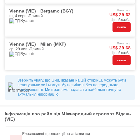
Vienna (VIE)
Bergamo (BGY)
Почати з
US$ 29.62
вт, 4 серп.
Прямий
Ціна/особа
Ryanair
книга
Vienna (VIE)
Milan (MXP)
Почати з
US$ 29.68
ср, 29 лип.
Прямий
Ціна/особа
Ryanair
книга
Зверніть увагу, що ціни, вказані на цій сторінці, можуть бути
неактуальними і можуть бути змінені без попереднього
повідомлення. Ми прагнемо надавати найбільш точну та
актуальну інформацію.
Інформація про рейс від Міжнародний аеропорт Відень
(VIE)
Ексклюзивні пропозиції на авіаквитки