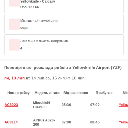
Yellowknife - Calgary
US$ 123.66
Місяць найнижчої ціни
серп
Загальна кількість напрямків
4
Перевірте всі розклади рейсів з Yellowknife Airport (YZF)
пн, 13 лип.
вт, 14 лип.
ср, 15 лип.
чт, 16 лип.
Номер рейсу
Модель літака
Відправлення
Прибуває
Мі
Mitsubishi
AC8023
05:30
07:02
Yello
CRJ900
Airbus A320-
AC8114
07:00
08:45
Yello
200