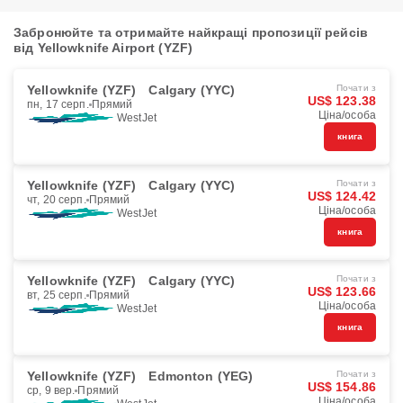
Забронюйте та отримайте найкращі пропозиції рейсів
від Yellowknife Airport (YZF)
Yellowknife (YZF)
Calgary (YYC)
Почати з
US$ 123.38
пн, 17 серп.
Прямий
Ціна/особа
WestJet
книга
Yellowknife (YZF)
Calgary (YYC)
Почати з
US$ 124.42
чт, 20 серп.
Прямий
Ціна/особа
WestJet
книга
Yellowknife (YZF)
Calgary (YYC)
Почати з
US$ 123.66
вт, 25 серп.
Прямий
Ціна/особа
WestJet
книга
Yellowknife (YZF)
Edmonton (YEG)
Почати з
US$ 154.86
ср, 9 вер.
Прямий
Ціна/особа