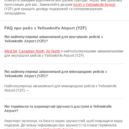
плануєте швидкий відпочинок або далекі пригоди, Airpaz має ідеальну
пропозицію для вас. Замовляйте дешеві
політ з Yellowknife Airport
(YZF) для кращого досвіду подорожей та неперевершених
заощаджень.
FAQ про рейс з Yellowknife Airport (YZF)
Які найпопулярніші авіакомпанії для внутрішніх рейсів з
Yellowknife Airport (YZF)?
WestJet
,
Canadian North
,
Air North
є найпопулярнішими авіакомпаніями
для внутрішніх рейсів з Yellowknife Airport (YZF).
Які найпопулярніші авіакомпанії для міжнародних рейсів з
Yellowknife Airport (YZF)?
Найпопулярніші авіакомпанії для міжнародних рейсів з Yellowknife
Airport (YZF) — .
Які термінали та аеропортові зручності доступні в Yellowknife
Airport?
Аеропорт пропонує та багато інших зручностей, щоб покращити вашу
подорож. Детальну інформацію про зручності та плани терміналів