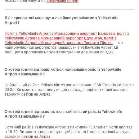
можна переглянути на
Yellowknife Airport
.
Які аеропортові маршрути є найпопулярнішими з Yellowknife
Airport?
політ з Yellowknife Airport в Міжнародний аеропорт Ванкувер
,
політ з
Yellowknife Airport в Міжнародний аеропорт Едмонтон
,
політ з
Yellowknife Airport в Міжнародний аеропорт Торонто-Пірсон
— це
найпопулярніші аеропортові маршрути з Yellowknife Airport. Ці
маршрути пропонують зручні сполучення для вашої поїздки.
О котрій годині відправляється найраніший рейс із Yellowknife
Airport авіакомпанії ?
Найраніший рейс з Yellowknife Airport авіакомпанії Air Canada вилітає о
00:05. Ви можете переглянути цей розклад і порівняти інші доступні
варіанти рейсів на Airpaz.
О котрій годині відправляється найпізніший рейс із Yellowknife
Airport авіакомпанії ?
Останній рейс з Yellowknife Airport авіакомпанії Canadian North вилітає
о 18:30. Ви можете переглянути цей розклад і порівняти інші доступні
варіанти рейсів на Airpaz.