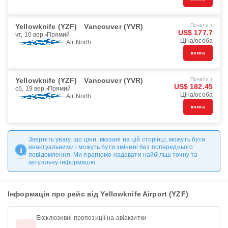
Yellowknife (YZF)
Vancouver (YVR)
Почати з
US$ 177.7
чт, 10 вер.
Прямий
Ціна/особа
Air North
книга
Yellowknife (YZF)
Vancouver (YVR)
Почати з
US$ 182.45
сб, 19 вер.
Прямий
Ціна/особа
Air North
книга
Зверніть увагу, що ціни, вказані на цій сторінці, можуть бути
неактуальними і можуть бути змінені без попереднього
повідомлення. Ми прагнемо надавати найбільш точну та
актуальну інформацію.
Інформація про рейс від Yellowknife Airport (YZF)
Ексклюзивні пропозиції на авіаквитки