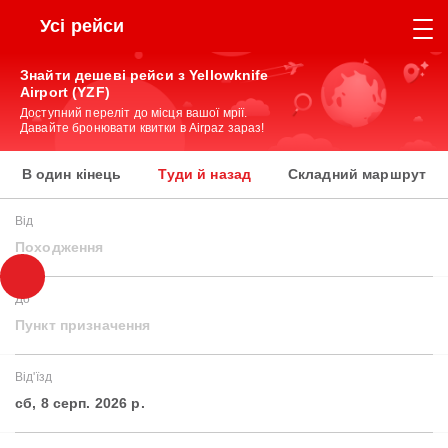
Усі рейси
Знайти дешеві рейси з Yellowknife
Airport (YZF)
Доступний переліт до місця вашої мрії.
Давайте бронювати квитки в Airpaz зараз!
В один кінець
Туди й назад
Складний маршрут
Від
Походження
До
Пункт призначення
Від'їзд
сб, 8 серп. 2026 р.