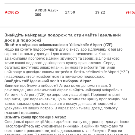
Airbus A220-
AC8025
17:50
19:22
Yello
300
Знайдіть найкращу подорож та отримайте ідеальний
досвід подорожі
Літайте з обраною авіакомпанією з Yellowknife Airport (YZF)
Якщо ви хочете подорожувати для бізнесу або відпочинку, є багато
варіантів польоту доступні для вашого призначення. Кожна
авіакомпанія пропонує відмінні зручності та сервіс, від початкової
точки вашої подорожі до кінцевого пункту призначення. Серед
багатьох доступних авіакомпаній, ви можете вибрати той, який
найкраще відповідає вашим потребам. Летіть зYellowknife Airport (YZF)
і насолоджуйтеся комфортною та приємною подорожжю.
Знайдіть свій ідеальний політ з вибором Airpaz
Виникли проблеми з вибором? Airpaz може допомогти вам. З
рекомендаціями авіакомпанії Airpaz знайдіть найкращі авіарейси з
Yellowknife Airport (YZF) до аеропорту вашої мрії. Порівняйте різні
варіанти, щоб переконатися, що ви отримаєте кращу пропозицію. Ми
також надаємо додаткові варіанти послуг для вашої подорожі з
урахуванням ваших потреб. З Airpaz зробіть ваш досвід польоту
гладким і приємним.
Візьміть кращі пропозиції з Airpaz
Спеціальні пропозиції Airpaz зроблять вашу подорож ще доступнішою.
Насолоджуйтесь ексклюзивними знижками, акційними тарифами та
сезонними пропозиціями, які задовольняють ваш бюджет. Якщо ви