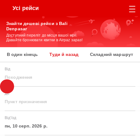
Усі рейси
Знайти дешеві рейси з Bali
Denpasar
Доступний переліт до місця вашої мрії.
Давайте бронювати квитки в Airpaz зараз!
В один кінець
Туди й назад
Складний маршрут
Від
Походження
До
Пункт призначення
Від'їзд
пн, 10 серп. 2026 р.