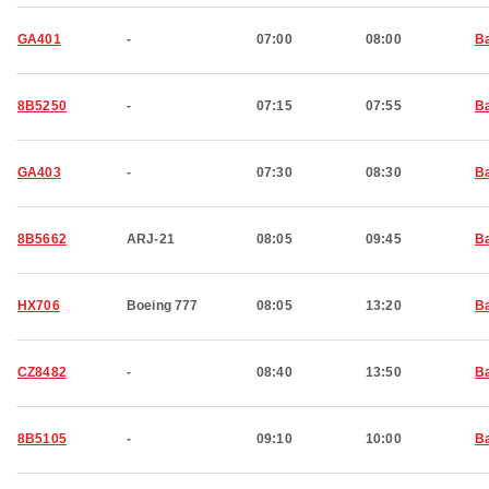
GA401
-
07:00
08:00
Ba
8B5250
-
07:15
07:55
Ba
GA403
-
07:30
08:30
Ba
8B5662
ARJ-21
08:05
09:45
Ba
HX706
Boeing 777
08:05
13:20
Ba
CZ8482
-
08:40
13:50
Ba
8B5105
-
09:10
10:00
Ba