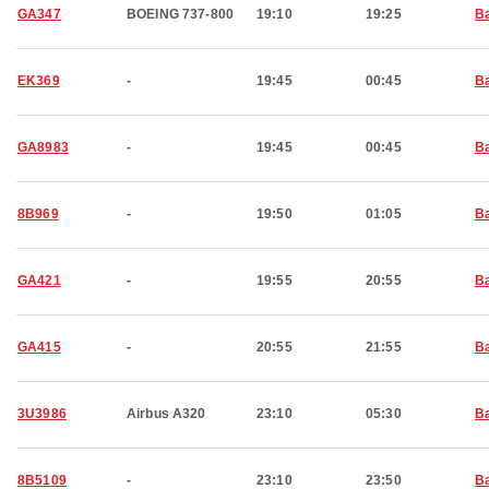
GA347
BOEING 737-800
19:10
19:25
Ba
EK369
-
19:45
00:45
Ba
GA8983
-
19:45
00:45
Ba
8B969
-
19:50
01:05
Ba
GA421
-
19:55
20:55
Ba
GA415
-
20:55
21:55
Ba
3U3986
Airbus A320
23:10
05:30
Ba
8B5109
-
23:10
23:50
Ba