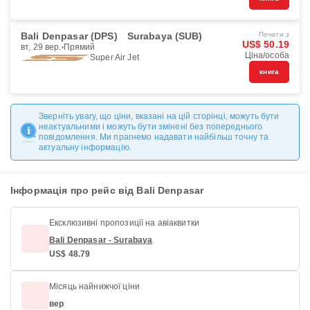
Bali Denpasar (DPS)
Surabaya (SUB)
Почати з
US$ 50.19
вт, 29 вер.
Прямий
Ціна/особа
Super Air Jet
книга
Зверніть увагу, що ціни, вказані на цій сторінці, можуть бути
неактуальними і можуть бути змінені без попереднього
повідомлення. Ми прагнемо надавати найбільш точну та
актуальну інформацію.
Інформація про рейс від Bali Denpasar
Ексклюзивні пропозиції на авіаквитки
Bali Denpasar - Surabaya
US$ 48.79
Місяць найнижчої ціни
вер