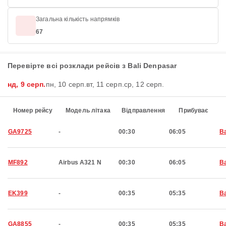
Загальна кількість напрямків
67
Перевірте всі розклади рейсів з Bali Denpasar
нд, 9 серп.
пн, 10 серп.
вт, 11 серп.
ср, 12 серп.
Номер рейсу
Модель літака
Відправлення
Прибуває
GA9725
-
00:30
06:05
Ba
MF892
Airbus A321 N
00:30
06:05
Ba
EK399
-
00:35
05:35
Ba
GA8855
-
00:35
05:35
Ba