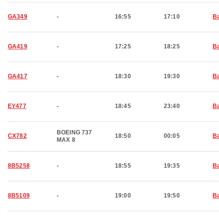
GA349
-
16:55
17:10
Ba
GA419
-
17:25
18:25
Ba
GA417
-
18:30
19:30
Ba
EY477
-
18:45
23:40
Ba
BOEING 737
CX782
18:50
00:05
Ba
MAX 8
8B5258
-
18:55
19:35
Ba
8B5109
-
19:00
19:50
Ba