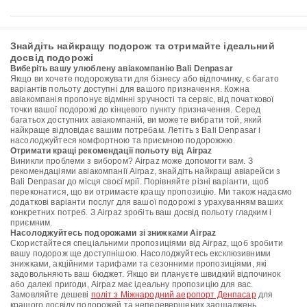
Знайдіть найкращу подорож та отримайте ідеальний
досвід подорожі
Виберіть вашу улюблену авіакомпанію Bali Denpasar
Якщо ви хочете подорожувати для бізнесу або відпочинку, є багато
варіантів польоту доступні для вашого призначення. Кожна
авіакомпанія пропонує відмінні зручності та сервіс, від початкової
точки вашої подорожі до кінцевого пункту призначення. Серед
багатьох доступних авіакомпаній, ви можете вибрати той, який
найкраще відповідає вашим потребам. Летіть з Bali Denpasar і
насолоджуйтеся комфортною та приємною подорожжю.
Отримати кращі рекомендації польоту від Airpaz
Виникли проблеми з вибором? Airpaz може допомогти вам. З
рекомендаціями авіакомпанії Airpaz, знайдіть найкращі авіарейси з
Bali Denpasar до місця своєї мрії. Порівняйте різні варіанти, щоб
переконатися, що ви отримаєте кращу пропозицію. Ми також надаємо
додаткові варіанти послуг для вашої подорожі з урахуванням ваших
конкретних потреб. З Airpaz зробіть ваш досвід польоту гладким і
приємним.
Насолоджуйтесь подорожами зі знижками Airpaz
Скористайтеся спеціальними пропозиціями від Airpaz, щоб зробити
вашу подорож ще доступнішою. Насолоджуйтесь ексклюзивними
знижками, акційними тарифами та сезонними пропозиціями, які
задовольняють ваш бюджет. Якщо ви плануєте швидкий відпочинок
або далекі пригоди, Airpaz має ідеальну пропозицію для вас.
Замовляйте дешеві
політ з Міжнародний аеропорт Денпасар
для
кращого досвіду подорожей та неперевершених заощаджень.