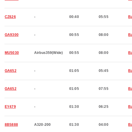
CZ626
-
00:40
05:55
Ba
GA9300
-
00:55
08:00
Ba
MU5030
Airbus359(Wide)
00:55
08:00
Ba
GA652
-
01:05
05:45
Ba
GA652
-
01:05
07:55
Ba
EY479
-
01:30
06:25
Ba
8B5888
A320-200
01:30
04:00
Ba