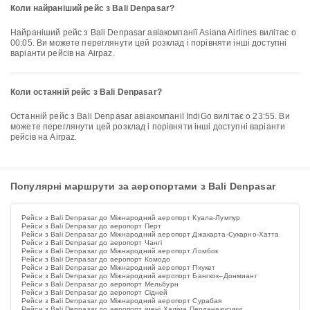
Коли найраніший рейс з Bali Denpasar?
Найраніший рейс з Bali Denpasar авіакомпанії Asiana Airlines вилітає о
00:05. Ви можете переглянути цей розклад і порівняти інші доступні
варіанти рейсів на Airpaz.
Коли останній рейс з Bali Denpasar?
Останній рейс з Bali Denpasar авіакомпанії IndiGo вилітає о 23:55. Ви
можете переглянути цей розклад і порівняти інші доступні варіанти
рейсів на Airpaz.
Популярні маршрути за аеропортами з Bali Denpasar
Рейси з Bali Denpasar до Міжнародний аеропорт Куала-Лумпур
Рейси з Bali Denpasar до аеропорт Перт
Рейси з Bali Denpasar до Міжнародний аеропорт Джакарта-Сукарно-Хатта
Рейси з Bali Denpasar до аеропорт Чангі
Рейси з Bali Denpasar до Міжнародний аеропорт Ломбок
Рейси з Bali Denpasar до аеропорт Комодо
Рейси з Bali Denpasar до Міжнародний аеропорт Пхукет
Рейси з Bali Denpasar до Міжнародний аеропорт Бангкок–Донмианг
Рейси з Bali Denpasar до аеропорт Мельбурн
Рейси з Bali Denpasar до аеропорт Сідней
Рейси з Bali Denpasar до Міжнародний аеропорт Сурабая
Рейси з Bali Denpasar до аеропорт імені Халіма Перданакусуми