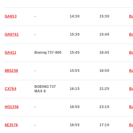
GA653
-
14:30
15:30
Ba
GA8761
-
15:30
15:40
Ba
GA411
Boeing 737-800
15:45
16:45
Ba
8B5256
-
15:55
16:50
Ba
BOEING 737
CX784
16:15
21:25
Ba
MAX 8
HO1356
-
16:50
23:10
Ba
6E3578
-
16:55
17:10
Ba