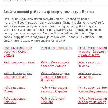
Знайти дешеві рейси з аеропорту вильоту з Ейрпаз
Почніть пригоду, про яку ви завжди мріяли, і дозвольте вашій
пристрасті вести вас до нових горизонтів. Здійсніть відпустку своєї мрії,
забронювавши доступний рейс з аеропорту вильоту. Досліджуйте
місце своєї мрії, пориньте в її яскраву культуру та створюйте заповітні
спогади, коли ви відчуваєте її магію. Забронюйте свій рейс з Airpaz
зараз і вирушайте в подорож, де кожна мить наповнена хвилюванням,
відкриттям і захопленням від вивчення світу.
Рейс з Міжнародний
Рейс з аеропорт Перт
Рейс з Міжнародний
аеропорт Куала-
аеропорт Джакарта-
Лумпур
Сукарно-Хатта
Рейс з аеропорт Чангі
Рейс з Міжнародний
Рейс з аеропорт
аеропорт Ломбок
Комодо
Рейс з Міжнародний
Рейс з Міжнародний
Рейс з аеропорт
аеропорт Пхукет
аеропорт Бангкок–
Мельбурн
Донмианг
Рейс з аеропорт
Рейс з Міжнародний
Рейс з аеропорт імен
Сідней
аеропорт Сурабая
Халіма Перданакусу
Рейс з аеропорт
Рейс з аеропорт
Рейс з Міжнародний
Брісбейн
Сумбава
аеропорт Макассар