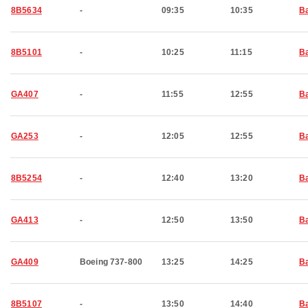
8B5634
-
09:35
10:35
Ba
8B5101
-
10:25
11:15
Ba
GA407
-
11:55
12:55
Ba
GA253
-
12:05
12:55
Ba
8B5254
-
12:40
13:20
Ba
GA413
-
12:50
13:50
Ba
GA409
Boeing 737-800
13:25
14:25
Ba
8B5107
-
13:50
14:40
Ba