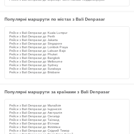
Популярні маршрути по містах з Bali Denpasar
Рейси з Bali Denpasar до Kuala Lumpur
Рейси з Bali Denpasar до Perth
Рейси з Bali Denpasar до Jakarta
Рейси з Bali Denpasar до Singapore
Рейси з Bali Denpasar до Lombok Praya
Рейси з Bali Denpasar до Labuan Bajo
Рейси з Bali Denpasar до Phuket
Рейси з Bali Denpasar до Bangkok
Рейси з Bali Denpasar до Melbourne
Рейси з Bali Denpasar до Sydney
Рейси з Bali Denpasar до Surabaya
Рейси з Bali Denpasar до Brisbane
Популярні маршрути за країнами з Bali Denpasar
Рейси з Bali Denpasar до Малайзія
Рейси з Bali Denpasar до Індонезія
Рейси з Bali Denpasar до Австралія
Рейси з Bali Denpasar до Сінгапур
Рейси з Bali Denpasar до Таїланд
Рейси з Bali Denpasar до В'єтнам
Рейси з Bali Denpasar до Філіппіни
Рейси з Bali Denpasar до Східний Тимор