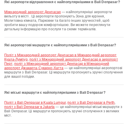
Які аеропорти відправлення є найпопулярнішими в Bali Denpasar?
Міжнародний аеропорт Денпасар
— найпопулярніші аеропорти
вильоту в місті . Ці аеропорти пропонують Зона для куріння,
Молитовна кімната, Парковки та багато інших зручностей, щоб
зробити вашу подорож комфортнішою. Ви можете переглянути
детальну інформацію про послуги та схеми терміналів.
Які аеропортові маршрути є найпопулярнішими з Bali Denpasar?
політ з Міжнародний аеропорт Денпасар в Міжнародний аеропорт
Куала-Лумпур
,
політ з Міжнародний аеропорт Денпасар в аеропорт
Перт
,
політ з Міжнародний аеропорт Денпасар в Міжнародний
аеропорт Джакарта-Сукарно-Хатта
— це найпопулярніші аеропортові
маршрути з Bali Denpasar. Ці маршрути пропонують зручні сполучення
для вашої поїздки.
Які міські маршрути є найпопулярнішими з Bali Denpasar?
політ з Bali Denpasar в Kuala Lumpur
,
політ з Bali Denpasar в Perth
,
політ з Bali Denpasar в Jakarta
— це найпопулярніші міські маршрути з
Bali Denpasar. Ці маршрути пропонують зручні сполучення з великих
міст.