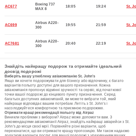
Boeing 737
AC677
18:05
19:24
St. J
MAX 8
Airbus A220-
AC699
19:55
21:59
St. J
300
Airbus A220-
AC7681
20:40
22:19
St. J
300
Знайдіть найкращу подорож та отримайте ідеальний
досвід подорожі
Виберіть вашу улюблену авіакомпанію St. John's
Якщо ви хочете подорожувати для бізнесу або відпочинку, є багато
варіантів польоту доступні для вашого призначення. Кожна
авіакомпанія пропонує відмінні зручності та сервіс, від початкової
точки вашої подорожі до кінцевого пункту призначення. Серед
багатьох доступних авіакомпаній, ви можете вибрати той, який
найкраще відповідає вашим потребам. Летіть з St. John's і
насолоджуйтеся комфортною та приємною подорожжю.
Отримати кращі рекомендації польоту від Airpaz
Виникли проблеми з вибором? Airpaz може допомогти вам. З
рекомендаціями авіакомпанії Airpaz, знайдіть найкращі авіарейси з St.
John's до місця своєї мрії. Порівняйте різні варіанти, щоб
переконатися, що ви отримаєте кращу пропозицію. Ми також надаємо
додаткові варіанти послуг для вашої подорожі з урахуванням ваших