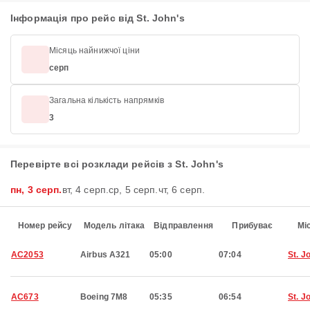
Інформація про рейс від St. John's
Місяць найнижчої ціни
серп
Загальна кількість напрямків
3
Перевірте всі розклади рейсів з St. John's
пн, 3 серп.
вт, 4 серп.
ср, 5 серп.
чт, 6 серп.
Номер рейсу
Модель літака
Відправлення
Прибуває
Мі
AC2053
Airbus A321
05:00
07:04
St. J
AC673
Boeing 7M8
05:35
06:54
St. J