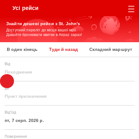
Усі рейси
Знайти дешеві рейси з St. John's
Доступний переліт до місця вашої мрії.
Давайте бронювати квитки в Airpaz зараз!
В один кінець
Туди й назад
Складний маршрут
Від
Походження
До
Пункт призначення
Від'їзд
пт, 7 серп. 2026 р.
Повернення