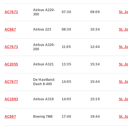
Airbus A220-
AC7671
07:30
09:09
St. J
300
AC687
Airbus 223
08:30
10:34
St. J
Airbus A320-
AC7673
11:05
12:44
St. J
200
AC2055
Airbus A321
13:35
15:34
St. J
De Havilland
AC7677
14:05
15:44
St. J
Dash 8-400
AC1993
Airbus A319
14:05
15:19
St. J
AC697
Boeing 7M8
17:40
19:44
St. J