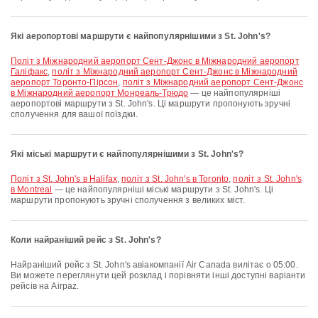
Які аеропортові маршрути є найпопулярнішими з St. John's?
політ з Міжнародний аеропорт Сент-Джонс в Міжнародний аеропорт
Галіфакс
,
політ з Міжнародний аеропорт Сент-Джонс в Міжнародний
аеропорт Торонто-Пірсон
,
політ з Міжнародний аеропорт Сент-Джонс
в Міжнародний аеропорт Монреаль-Трюдо
— це найпопулярніші
аеропортові маршрути з St. John's. Ці маршрути пропонують зручні
сполучення для вашої поїздки.
Які міські маршрути є найпопулярнішими з St. John's?
політ з St. John's в Halifax
,
політ з St. John's в Toronto
,
політ з St. John's
в Montreal
— це найпопулярніші міські маршрути з St. John's. Ці
маршрути пропонують зручні сполучення з великих міст.
Коли найраніший рейс з St. John's?
Найраніший рейс з St. John's авіакомпанії Air Canada вилітає о 05:00.
Ви можете переглянути цей розклад і порівняти інші доступні варіанти
рейсів на Airpaz.