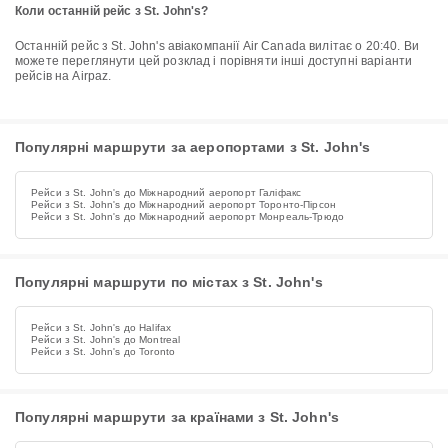
Коли останній рейс з St. John's?
Останній рейс з St. John's авіакомпанії Air Canada вилітає о 20:40. Ви
можете переглянути цей розклад і порівняти інші доступні варіанти
рейсів на Airpaz.
Популярні маршрути за аеропортами з St. John's
Рейси з St. John's до Міжнародний аеропорт Галіфакс
Рейси з St. John's до Міжнародний аеропорт Торонто-Пірсон
Рейси з St. John's до Міжнародний аеропорт Монреаль-Трюдо
Популярні маршрути по містах з St. John's
Рейси з St. John's до Halifax
Рейси з St. John's до Montreal
Рейси з St. John's до Toronto
Популярні маршрути за країнами з St. John's