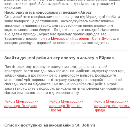
конкретних потреб. З Airpaz зробіть ваш досвід польоту гладким і
приємним.
Насолоджуйтесь подорожами зі знижками Airpaz
Скористайтеся спеціальними пропозиціями від Airpaz, щоб зробити
вашу подорож ще доступнішою. Насолоджуйтесь ексклюзивними
знижками, акційними тарифами та сезонними пропозиціями, які
задовольняють ваш бюджет. Якщо ви плануєте швидкий відпочинок
або далекі пригоди, Airpaz має ідеальну пропозицію для вас.
Замовляйте дешеві
політ з Міжнародний аеропорт Сент-Джонс
для
кращого досвіду подорожей та неперевершених заощаджень.
Знайти дешеві рейси з аеропорту вильоту з Ейрпаз
Почніть пригоду, про яку ви завжди мріяли, і дозвольте вашій
пристрасті вести вас до нових горизонтів. Здійсніть відпустку своєї мрії,
забронювавши доступний рейс з аеропорту вильоту. Досліджуйте
місце своєї мрії, пориньте в її яскраву культуру та створюйте заповітні
спогади, коли ви відчуваєте її магію. Забронюйте свій рейс з Airpaz
зараз і вирушайте в подорож, де кожна мить наповнена хвилюванням,
відкриттям і захопленням від вивчення світу.
Рейс з Міжнародний
Рейс з Міжнародний
Рейс з Міжнародний
аеропорт Галіфакс
аеропорт Торонто-
аеропорт Монреаль-
Пірсон
Трюдо
Список доступних авіакомпаній з St. John's