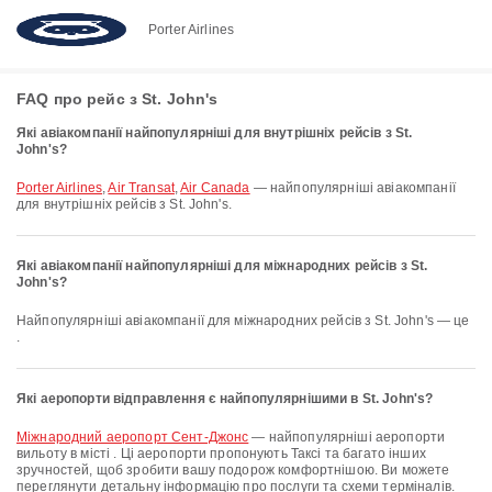
Porter Airlines
FAQ про рейс з St. John's
Які авіакомпанії найпопулярніші для внутрішніх рейсів з St.
John's?
Porter Airlines
,
Air Transat
,
Air Canada
— найпопулярніші авіакомпанії
для внутрішніх рейсів з St. John's.
Які авіакомпанії найпопулярніші для міжнародних рейсів з St.
John's?
Найпопулярніші авіакомпанії для міжнародних рейсів з St. John's — це
.
Які аеропорти відправлення є найпопулярнішими в St. John's?
Міжнародний аеропорт Сент-Джонс
— найпопулярніші аеропорти
вильоту в місті . Ці аеропорти пропонують Таксі та багато інших
зручностей, щоб зробити вашу подорож комфортнішою. Ви можете
переглянути детальну інформацію про послуги та схеми терміналів.