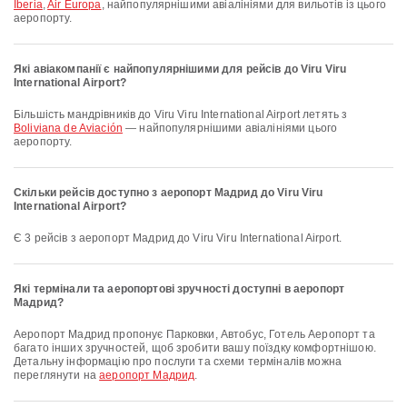
Iberia
,
Air Europa
, найпопулярнішими авіалініями для вильотів із цього
аеропорту.
Які авіакомпанії є найпопулярнішими для рейсів до Viru Viru
International Airport?
Більшість мандрівників до Viru Viru International Airport летять з
Boliviana de Aviación
— найпопулярнішими авіалініями цього
аеропорту.
Скільки рейсів доступно з аеропорт Мадрид до Viru Viru
International Airport?
Є 3 рейсів з аеропорт Мадрид до Viru Viru International Airport.
Які термінали та аеропортові зручності доступні в аеропорт
Мадрид?
аеропорт Мадрид пропонує Парковки, Автобус, Готель Аеропорт та
багато інших зручностей, щоб зробити вашу поїздку комфортнішою.
Детальну інформацію про послуги та схеми терміналів можна
переглянути на
аеропорт Мадрид
.