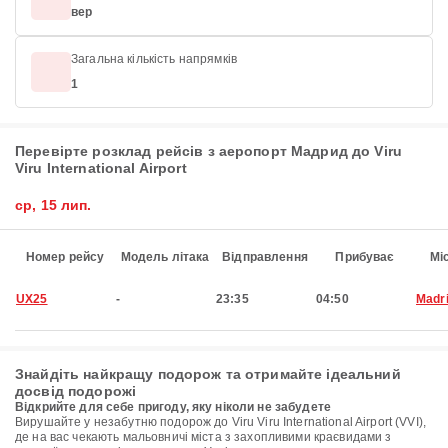
вер
Загальна кількість напрямків
1
Перевірте розклад рейсів з аеропорт Мадрид до Viru
Viru International Airport
ср, 15 лип.
Номер рейсу
Модель літака
Відправлення
Прибуває
Мі
UX25
-
23:35
04:50
Madr
Знайдіть найкращу подорож та отримайте ідеальний
досвід подорожі
Відкрийте для себе пригоду, яку ніколи не забудете
Вирушайте у незабутню подорож до Viru Viru International Airport (VVI),
де на вас чекають мальовничі міста з захопливими краєвидами з