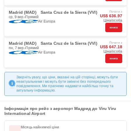
Madrid (MAD)
Santa Cruz de la Sierra (VVI)
Почати з
US$ 636.97
ср, 9 вер.
Прямий
Ціна/особа
Air Europa
книга
Madrid (MAD)
Santa Cruz de la Sierra (VVI)
Почати з
US$ 647.18
пн, 7 вер.
Прямий
Ціна/особа
Air Europa
книга
Зверніть увагу, що ціни, вказані на цій сторінці, можуть бути
неактуальними і можуть бути змінені без попереднього
повідомлення. Ми прагнемо надавати найбільш точну та
актуальну інформацію.
Інформація про рейс з аеропорт Мадрид до Viru Viru
International Airport
Місяць найнижчої ціни