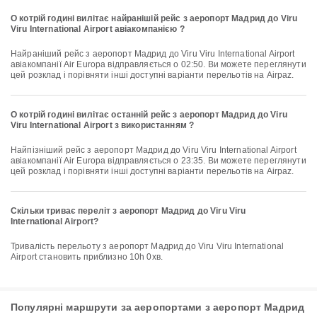
О котрій годині вилітає найранішій рейс з аеропорт Мадрид до Viru
Viru International Airport авіакомпанією ?
Найраніший рейс з аеропорт Мадрид до Viru Viru International Airport
авіакомпанії Air Europa відправляється о 02:50. Ви можете переглянути
цей розклад і порівняти інші доступні варіанти перельотів на Airpaz.
О котрій годині вилітає останній рейс з аеропорт Мадрид до Viru
Viru International Airport з використанням ?
Найпізніший рейс з аеропорт Мадрид до Viru Viru International Airport
авіакомпанії Air Europa відправляється о 23:35. Ви можете переглянути
цей розклад і порівняти інші доступні варіанти перельотів на Airpaz.
Скільки триває переліт з аеропорт Мадрид до Viru Viru
International Airport?
Тривалість перельоту з аеропорт Мадрид до Viru Viru International
Airport становить приблизно 10h 0хв.
Популярні маршрути за аеропортами з аеропорт Мадрид