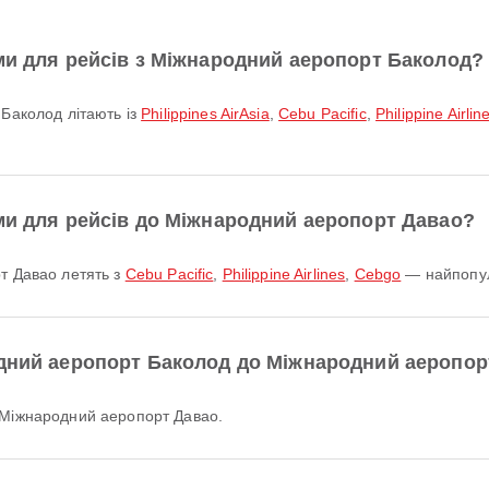
ми для рейсів з Міжнародний аеропорт Баколод?
 Баколод літають із
Philippines AirAsia
,
Cebu Pacific
,
Philippine Airlin
ими для рейсів до Міжнародний аеропорт Давао?
рт Давао летять з
Cebu Pacific
,
Philippine Airlines
,
Cebgo
— найпопул
одний аеропорт Баколод до Міжнародний аеропор
о Міжнародний аеропорт Давао.