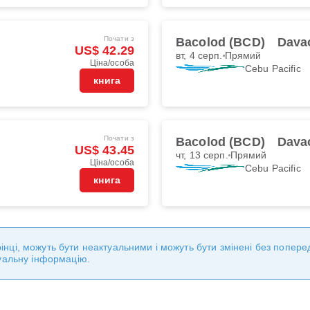
Почати з
Bacolod (BCD)
Dava
US$ 42.29
вт, 4 серп.
Прямий
Ціна/особа
Cebu Pacific
книга
Почати з
Bacolod (BCD)
Dava
US$ 43.45
чт, 13 серп.
Прямий
Ціна/особа
Cebu Pacific
книга
торінці, можуть бути неактуальними і можуть бути змінені без попе
уальну інформацію.