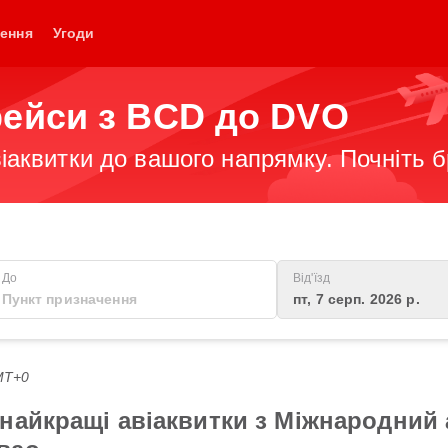
ення
Угоди
рейси з BCD до DVO
іаквитки до вашого напрямку. Почніть 
До
Від'їзд
пт, 7 серп. 2026 р.
GMT+0
найкращі авіаквитки з Міжнародний