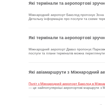
Які термінали та аеропортові зруч
Міжнародний аеропорт Баколод пропонує Зона очікування, Прокат автомобілів, їдальня та багато інших зручностей, щоб зробити вашу поїздку комфортнішою.
Детальну інформацію про послуги та схеми тер
Які термінали та аеропортові зруч
Міжнародний аеропорт Давао пропонує Парковки, Прокат автомобілів, Таксі та багато інших зручностей, щоб покращити вашу подорож. Детальну інформацію про
послуги та плани терміналів можна переглянут
Які авіамаршрути з Міжнародний а
політ з Міжнародний аеропорт Баколод в Міжна
— це найпопулярніші аеропортові маршрути з М