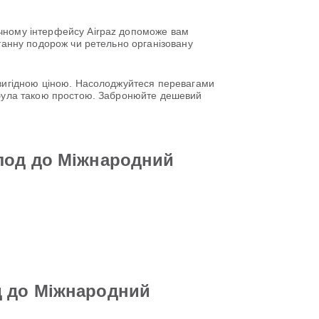
учному інтерфейсу Airpaz допоможе вам
нтанну подорож чи ретельно організовану
о вигідною ціною. Насолоджуйтеся перевагами
е була такою простою. Забронюйте дешевий
олод до Міжнародний
д до Міжнародний