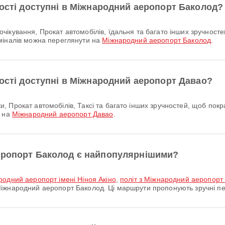
ності доступні в Міжнародний аеропорт Баколод?
міналів можна переглянути на
Міжнародний аеропорт Баколод
.
ності доступні в Міжнародний аеропорт Давао?
и на
Міжнародний аеропорт Давао
.
еропорт Баколод є найпопулярнішими?
родний аеропорт імені Ніноя Акіно
,
політ з Міжнародний аеропорт
іжнародний аеропорт Баколод. Ці маршрути пропонують зручні пе