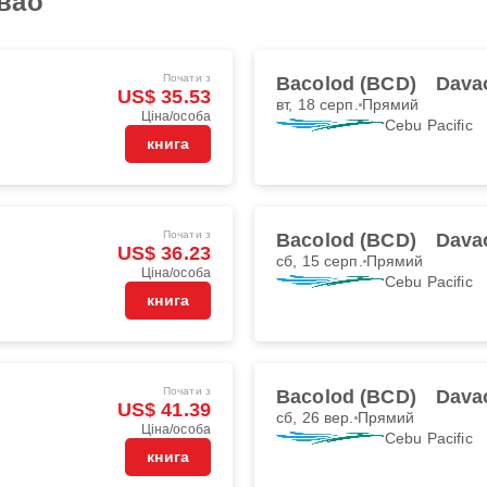
вао
Почати з
Bacolod (BCD)
Dava
US$ 35.53
вт, 18 серп.
Прямий
Ціна/особа
Cebu Pacific
книга
Почати з
Bacolod (BCD)
Dava
US$ 36.23
сб, 15 серп.
Прямий
Ціна/особа
Cebu Pacific
книга
Почати з
Bacolod (BCD)
Dava
US$ 41.39
сб, 26 вер.
Прямий
Ціна/особа
Cebu Pacific
книга