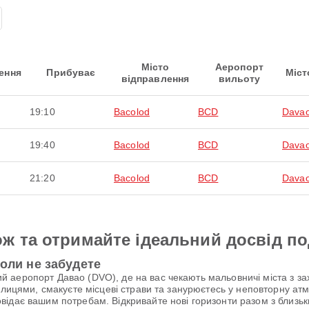
Місто
Аеропорт
ення
Прибуває
Міст
відправлення
вильоту
19:10
Bacolod
BCD
Davao
19:40
Bacolod
BCD
Davao
21:20
Bacolod
BCD
Davao
ж та отримайте ідеальний досвід п
коли не забудете
 аеропорт Давао (DVO), де на вас чекають мальовничі міста з за
улицями, смакуєте місцеві страви та занурюєтесь у неповторну атм
ідає вашим потребам. Відкривайте нові горизонти разом з близьки