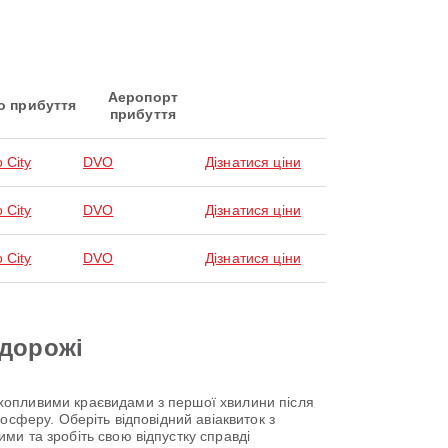
Аеропорт
о прибуття
прибуття
 City
DVO
Дізнатися ціни
 City
DVO
Дізнатися ціни
 City
DVO
Дізнатися ціни
одорожі
хопливими краєвидами з першої хвилини після
осферу. Оберіть відповідний авіаквиток з
ми та зробіть свою відпустку справді