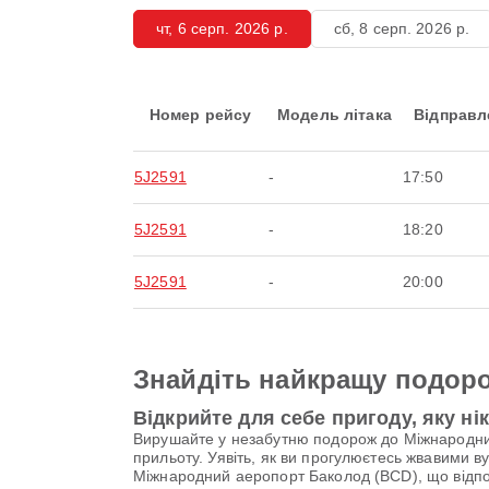
чт, 6 серп. 2026 р.
сб, 8 серп. 2026 р.
Номер рейсу
Модель літака
Відправл
5J2591
-
17:50
5J2591
-
18:20
5J2591
-
20:00
Знайдіть найкращу подоро
Відкрийте для себе пригоду, яку ні
Вирушайте у незабутню подорож до Міжнародний
прильоту. Уявіть, як ви прогулюєтесь жвавими в
Міжнародний аеропорт Баколод (BCD), що відпов