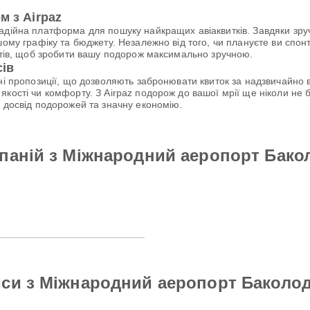
м з Airpaz
надійна платформа для пошуку найкращих авіаквитків. Завдяки зр
шому графіку та бюджету. Незалежно від того, чи плануєте ви спо
антів, щоб зробити вашу подорож максимально зручною.
сів
ьні пропозиції, що дозволяють забронювати квиток за надзвичайн
якості чи комфорту. З Airpaz подорож до вашої мрії ще ніколи н
й досвід подорожей та значну економію.
паній з Міжнародний аеропорт Бак
йси з Міжнародний аеропорт Баколо