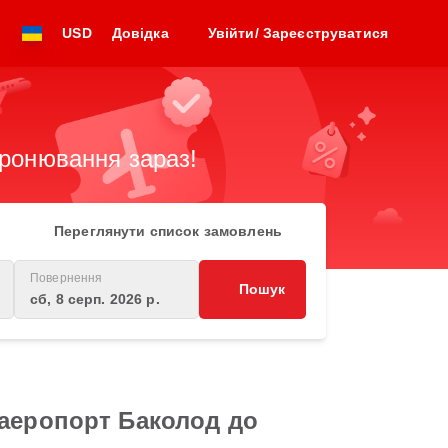
USD
Довідка
Увійти/ Зареєструватися
бронювання зараз!
Переглянути список замовлень
Повернення
Пошук
сб, 8 серп. 2026 р.
 аеропорт Баколод до