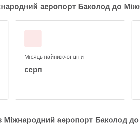
іжнародний аеропорт Баколод до Мі
Місяць найнижчої ціни
серп
 з Міжнародний аеропорт Баколод д