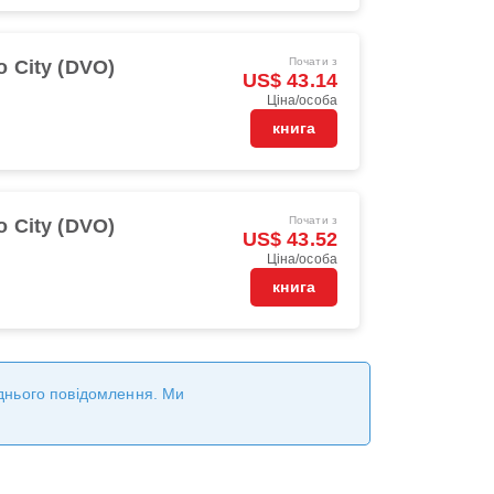
Почати з
o City (DVO)
US$ 43.14
Ціна/особа
книга
Почати з
o City (DVO)
US$ 43.52
Ціна/особа
книга
реднього повідомлення. Ми