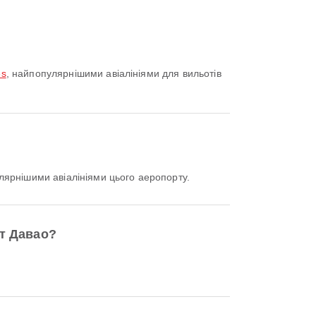
es
, найпопулярнішими авіалініями для вильотів
ярнішими авіалініями цього аеропорту.
т Давао?