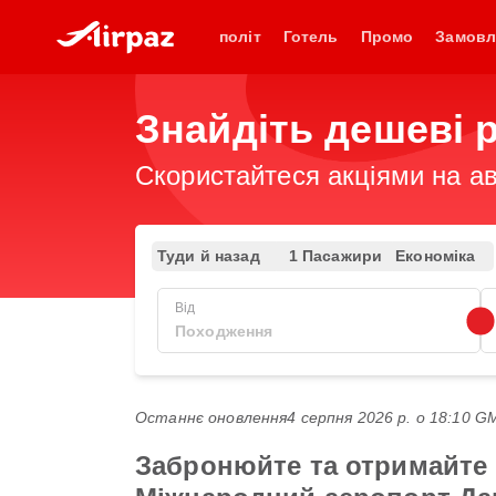
політ
Готель
Промо
Замовл
Знайдіть дешеві 
Скористайтеся акціями на ав
Туди й назад
1 Пасажири
Економіка
Від
Останнє оновлення
4 серпня 2026 р. о 18:10 
Забронюйте та отримайте 