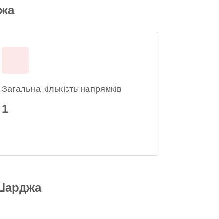
джа
Загальна кількість напрямків
1
 Шарджа