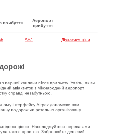
Аеропорт
о прибуття
прибуття
ah
SHJ
Дізнатися ціни
одорожі
 першої хвилини після прильоту. Уявіть, як ви
відний авіаквиток з Міжнародний аеропорт
стку справді незабутньою.
учному інтерфейсу Airpaz допоможе вам
нтанну подорож чи ретельно організовану
о вигідною ціною. Насолоджуйтеся перевагами
е була такою простою. Забронюйте дешевий