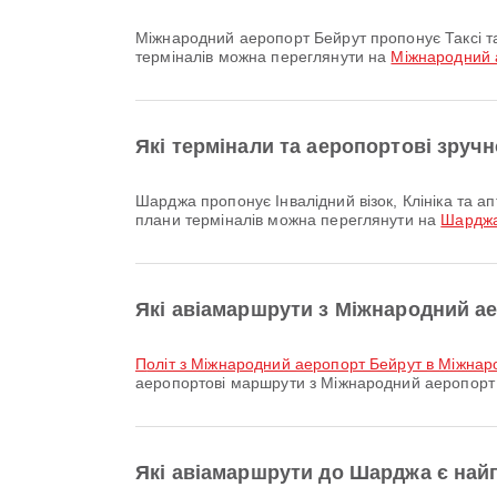
Міжнародний аеропорт Бейрут пропонує Таксі та багато інших зручностей, щоб зробити вашу поїздку комфортнішою. Детальну інформацію про послуги та схеми
терміналів можна переглянути на
Міжнародний 
Які термінали та аеропортові зруч
Шарджа пропонує Інвалідний візок, Клініка та аптеки, Автобус та багато інших зручностей, щоб покращити вашу подорож. Детальну інформацію про послуги та
плани терміналів можна переглянути на
Шардж
Які авіамаршрути з Міжнародний а
політ з Міжнародний аеропорт Бейрут в Міжна
аеропортові маршрути з Міжнародний аеропорт 
Які авіамаршрути до Шарджа є на