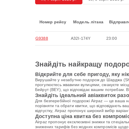
Номер рейсу
Модель літака
Відправл
G9388
A32I-174Y
23:00
Знайдіть найкращу подоро
Відкрийте для себе пригоду, яку ні
Вирушайте у незабутню подорож до Шарджа (SHJ)
прогулюєтесь жвавими вулицями, смакуєте місце
Бейрут (BEY), що відповідає вашим потребам. Ві
Знайдіть ідеальний авіаквиток разо
Для безперебійної подорожі Airpaz — це ваша 
порівняти та обрати квитки, що відповідають ва
відпустку, Airpaz пропонує широкий вибір варі
Доступна ціна квитка без компромі
Airpaz пропонує ексклюзивні знижки та спеціал
знижених тарифів без жодних компромісів щодо 