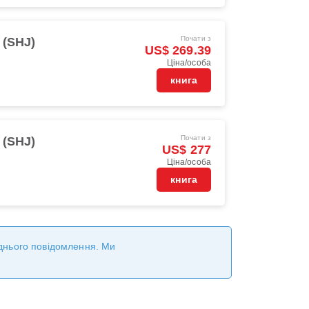
Почати з
 (SHJ)
US$ 269.39
Ціна/особа
книга
Почати з
 (SHJ)
US$ 277
Ціна/особа
книга
реднього повідомлення. Ми