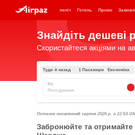
політ
Готель
Промо
Замовл
Знайдіть дешеві 
Скористайтеся акціями на ав
Туди й назад
1 Пасажири
Економіка
Від
Останнє оновлення
6 серпня 2026 р. о 22:50 
Забронюйте та отримайте 