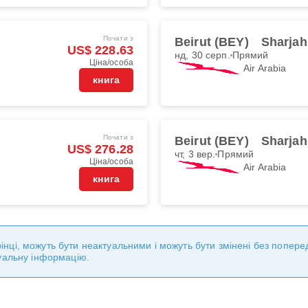
Почати з
Beirut (BEY)
Sharjah
US$ 228.63
нд, 30 серп.
Прямий
Ціна/особа
Air Arabia
книга
Почати з
Beirut (BEY)
Sharjah
US$ 276.28
чт, 3 вер.
Прямий
Ціна/особа
Air Arabia
книга
торінці, можуть бути неактуальними і можуть бути змінені без попе
уальну інформацію.