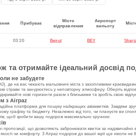
Місто
Аеропорт
ення
Прибуває
Міст
відправлення
вильоту
03:20
Beirut
BEY
Sharj
ж та отримайте ідеальний досвід п
коли не забудете
, де на вас чекають мальовничі міста з захопливими краєвидами з
ві страви та занурюєтесь у неповторну атмосферу. Оберіть відпо
дкривайте нові горизонти разом з близькими та зробіть свою відпу
м з Airpaz
надійна платформа для пошуку найкращих авіаквитків. Завдяки зр
шому графіку та бюджету. Незалежно від того, чи плануєте ви спо
антів, щоб зробити вашу подорож максимально зручною.
сів
ьні пропозиції, що дозволяють забронювати квиток за надзвичайн
якості чи комфорту. З Airpaz подорож до вашої мрії ще ніколи н