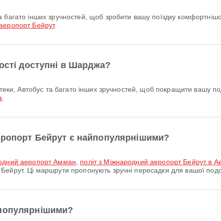
аеропорт Бейрут
.
ності доступні в Шарджа?
а
.
еропорт Бейрут є найпопулярнішими?
родний аеропорт Амман
,
політ з Міжнародний аеропорт Бейрут в А
Бейрут. Ці маршрути пропонують зручні пересадки для вашої подо
йпопулярнішими?