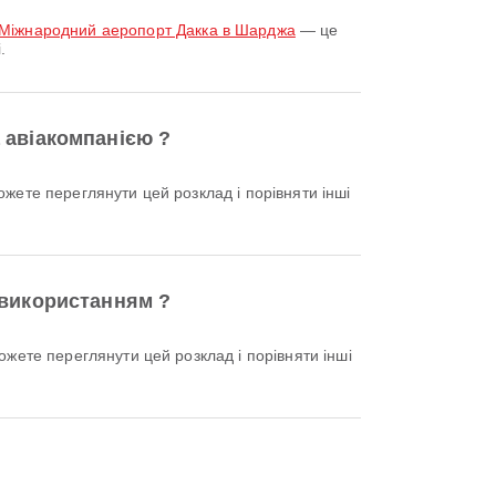
з Міжнародний аеропорт Дакка в Шарджа
— це
.
 авіакомпанією ?
 використанням ?