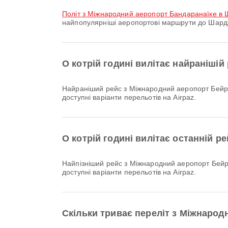
політ з Міжнародний аеропорт Бандаранаїке в
найпопулярніші аеропортові маршрути до Шардж
О котрій годині вилітає найраніші
Найраніший рейс з Міжнародний аеропорт Бейрут до Шарджа авіакомпанії Air Arabia відправляється о 12:15. Ви можете переглянути цей розклад і порівняти інші
доступні варіанти перельотів на Airpaz.
О котрій годині вилітає останній 
Найпізніший рейс з Міжнародний аеропорт Бейрут до Шарджа авіакомпанії Air Arabia відправляється о 23:00. Ви можете переглянути цей розклад і порівняти інші
доступні варіанти перельотів на Airpaz.
Скільки триває переліт з Міжнаро