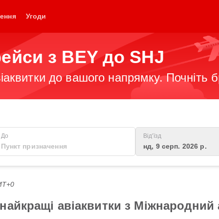
ення
Угоди
рейси з BEY до SHJ
іаквитки до вашого напрямку. Почніть 
До
Від'їзд
нд, 9 серп. 2026 р.
GMT+0
найкращі авіаквитки з Міжнародний